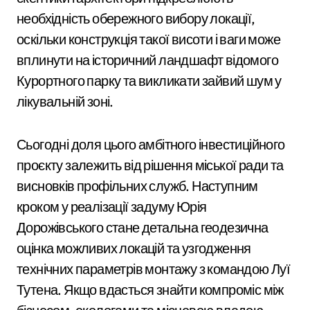
необхідність обережного вибору локації,
оскільки конструкція такої висоти і ваги може
вплинути на історичний ландшафт відомого
Курортного парку та викликати зайвий шум у
лікувальній зоні.
Сьогодні доля цього амбітного інвестиційного
проєкту залежить від рішення міської ради та
висновків профільних служб. Наступним
кроком у реалізації задуму Юрія
Дорожівського стане детальна геодезична
оцінка можливих локацій та узгодження
технічних параметрів монтажу з командою Луї
Тутена. Якщо вдасться знайти компроміс між