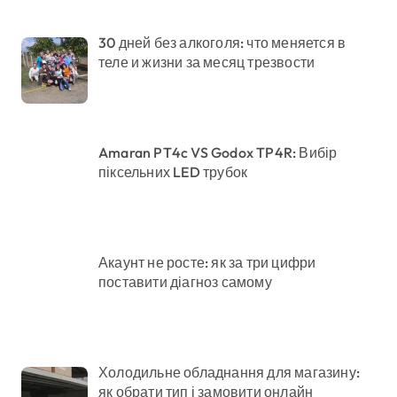
30 дней без алкоголя: что меняется в
теле и жизни за месяц трезвости
Amaran PT4c VS Godox TP4R: Вибір
піксельних LED трубок
Акаунт не росте: як за три цифри
поставити діагноз самому
Холодильне обладнання для магазину:
як обрати тип і замовити онлайн