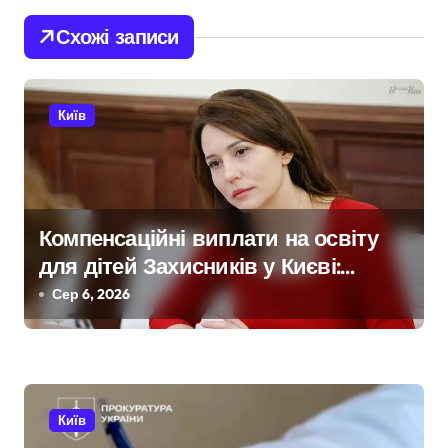
г
Схожі записи
а
ц
Київ
і
я
з
Компенсаційні виплати на освіту
для дітей Захисників у Києві:
а
умови отримання до 40 тисяч
Сер 6, 2026
п
гривень і процедура подачі
и
документів
с
Київ
і