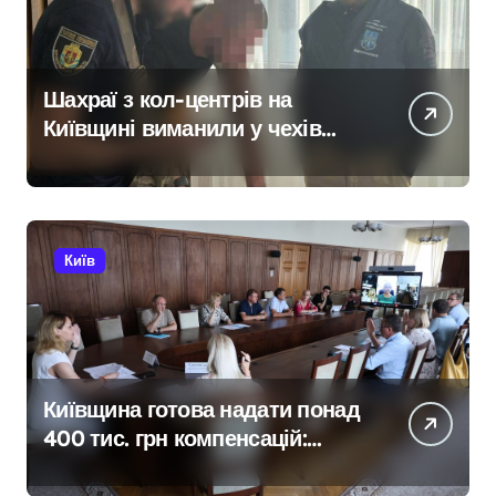
Шахраї з кол-центрів на
Київщині виманили у чехів
понад 12 млн грн:
організаторів чекає судові
розгляди
Київ
Київщина готова надати понад
400 тис. грн компенсацій:
фінансова підтримка для
постраждалих від війни