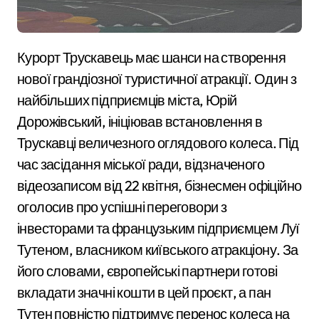
Курорт Трускавець має шанси на створення
нової грандіозної туристичної атракції. Один з
найбільших підприємців міста, Юрій
Дорожівський, ініціював встановлення в
Трускавці величезного оглядового колеса. Під
час засідання міської ради, відзначеного
відеозаписом від 22 квітня, бізнесмен офіційно
оголосив про успішні переговори з
інвесторами та французьким підприємцем Луї
Тутеном, власником київського атракціону. За
його словами, європейські партнери готові
вкладати значні кошти в цей проєкт, а пан
Тутен повністю підтримує перенос колеса на