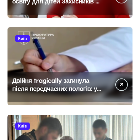
освіту для дітей Захисників у
Києві: умови отримання до 40
тисяч гривень і процедура
подачі документів
Київ
Двійня tragically загинула
після передчасних пологів: у
Києві розкрили незаконну
схему сурогатного
материнства для іноземців
Київ