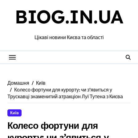
Перейти
BIOG.IN.UA
до
вмісту
Цікаві новини Києва та області
Домашня
Київ
Колесо фортуни для курорту: чи з’явиться у
Трускавці знаменитий атракціон Луї Тутена з Києва
Київ
Колесо фортуни для
курорту: чи з’явиться у