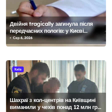
в
Двійня tragically загинула після
передчасних пологів: у Києві
розкрили незаконну схему
Сер 6, 2026
сурогатного материнства для
іноземців
Київ
Шахраї з кол-центрів на Київщині
виманили у чехів понад 12 млн грн: