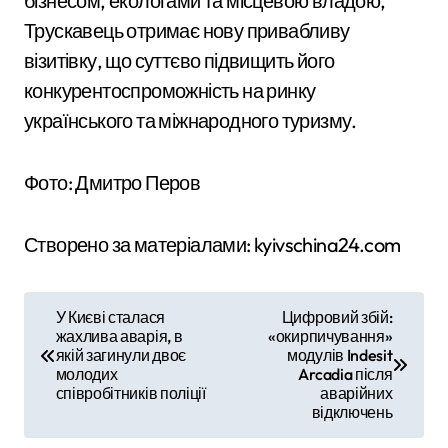
бізнесом, екологами та місцевою владою,
Трускавець отримає нову привабливу
візитівку, що суттєво підвищить його
конкурентоспроможність на ринку
українського та міжнародного туризму.
Фото: Дмитро Перов
Створено за матеріалами: kyivschina24.com
Н
У Києві сталася
Цифровий збій:
жахлива аварія, в
«окирпичування»
а
якій загинули двоє
модулів Indesit
молодих
Arcadia після
в
співробітників поліції
аварійних
відключень
і