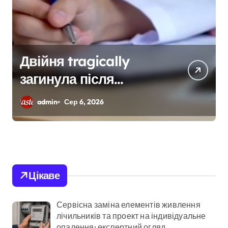
Шахраї з кол-центрів
на Київщині виманили
у чехів понад 12 млн
admin
Сер 6, 2026
грн: організаторів
чекає судові розгляди
Цікаве
Сервісна заміна елементів живлення
лічильників та проект на індивідуальне
опалення: експертний огляд