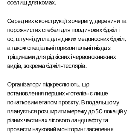
оселищ для комах.
Серед них є конструкції з очерету, деревини та
порожнистих стебел для поодиноких бджіл і
ос, штучні дупла для диких медоносних бджіл,
а також спеціальні горизонтальні гнізда з
тріщинами для рідкісних і червонокнижних
видів, зокрема бджіл-теслярів.
Організатори підкреслюють, що
встановлення перших «готелів» є лише
початковим етапом проєкту. В подальшому
планується розширити мережу до 50 локацій у
різних частинах лісового ландшафту та
провести науковий моніторинг заселення