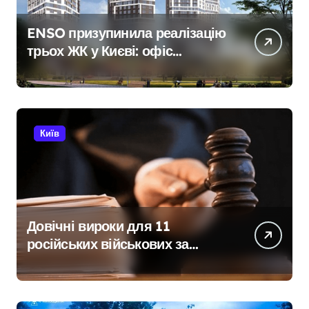
ENSO призупинила реалізацію
трьох ЖК у Києві: офіс
закритий, телефони мовчать,
керівник покинув місто
Київ
Довічні вироки для 11
російських військових за
розстріл цивільних на
Київщині