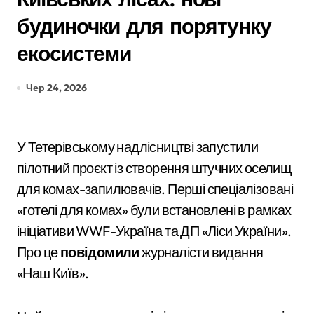
будиночки для порятунку
екосистеми
Чер 24, 2026
У Тетерівському надлісництві запустили
пілотний проєкт із створення штучних оселищ
для комах-запилювачів. Перші спеціалізовані
«готелі для комах» були встановлені в рамках
ініціативи WWF-Україна та ДП «Ліси України».
Про це
повідомили
журналісти видання
«Наш Київ».