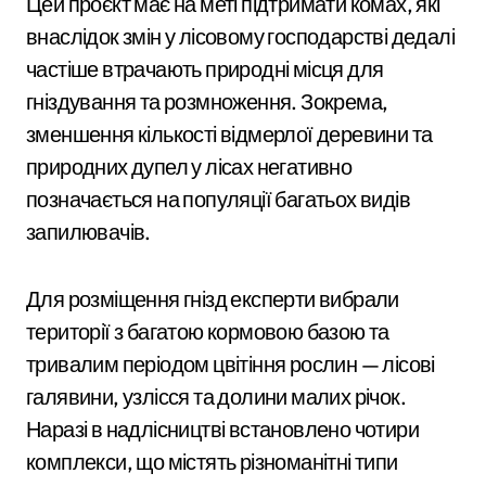
Цей проєкт має на меті підтримати комах, які
внаслідок змін у лісовому господарстві дедалі
частіше втрачають природні місця для
гніздування та розмноження. Зокрема,
зменшення кількості відмерлої деревини та
природних дупел у лісах негативно
позначається на популяції багатьох видів
запилювачів.
Для розміщення гнізд експерти вибрали
території з багатою кормовою базою та
тривалим періодом цвітіння рослин — лісові
галявини, узлісся та долини малих річок.
Наразі в надлісництві встановлено чотири
комплекси, що містять різноманітні типи