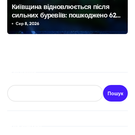
Київщина відновлюється після
сильних буревіїв: пошкоджено 62
будинки, понад 18 тисяч родин
Сер 8, 2026
залишились без електрики
Пошук
Пошук
Категорії