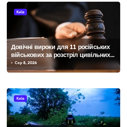
і
Київ
в
Довічні вироки для 11 російських
військових за розстріл цивільних
на Київщині
Сер 8, 2026
Київ