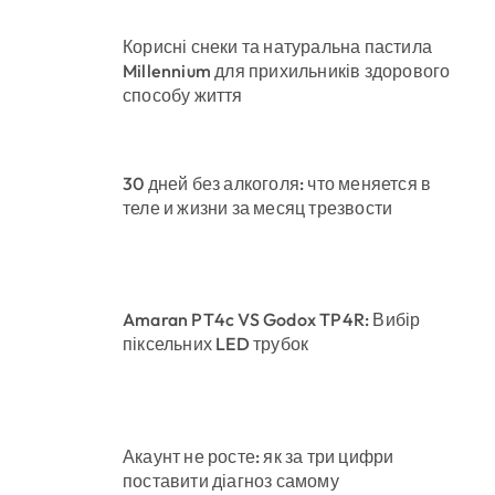
Корисні снеки та натуральна пастила
Millennium для прихильників здорового
способу життя
30 дней без алкоголя: что меняется в
теле и жизни за месяц трезвости
Amaran PT4c VS Godox TP4R: Вибір
піксельних LED трубок
Акаунт не росте: як за три цифри
поставити діагноз самому