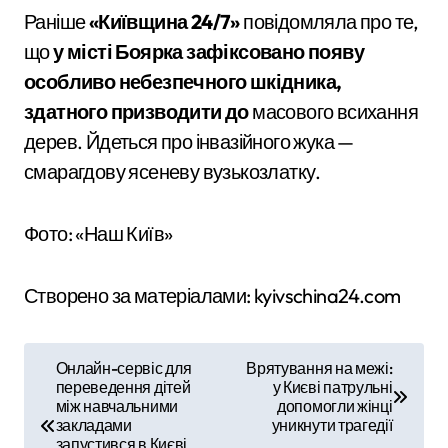
Раніше
«Київщина 24/7»
повідомляла про те,
що
у місті Боярка зафіксовано появу
особливо небезпечного шкідника,
здатного призводити до
масового всихання
дерев. Йдеться про інвазійного жука —
смарагдову ясеневу вузькозлатку.
Фото: «Наш Київ»
Створено за матеріалами: kyivschina24.com
Н
Онлайн-сервіс для
Врятування на межі:
переведення дітей
у Києві патрульні
а
між навчальними
допомогли жінці
закладами
уникнути трагедії
в
запустився в Києві