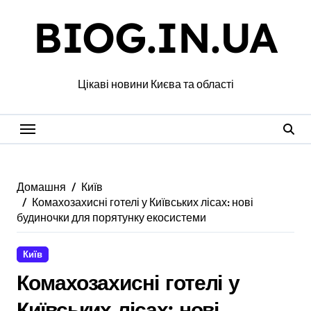
Перейти
BIOG.IN.UA
до
вмісту
Цікаві новини Києва та області
Домашня
Київ
Комахозахисні готелі у Київських лісах: нові
будиночки для порятунку екосистеми
Київ
Комахозахисні готелі у
Київських лісах: нові