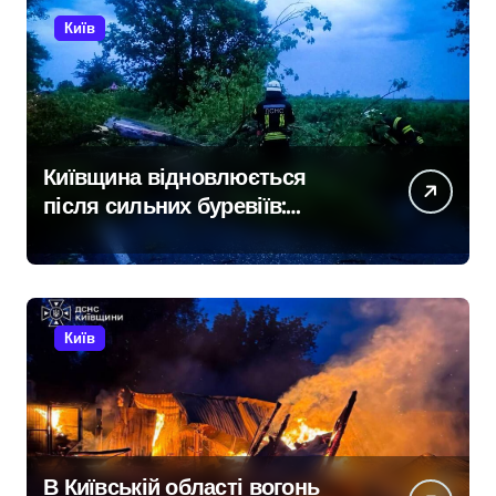
Київ
Київщина відновлюється
після сильних буревіїв:
пошкоджено 62 будинки,
понад 18 тисяч родин
залишились без електрики
Київ
В Київській області вогонь