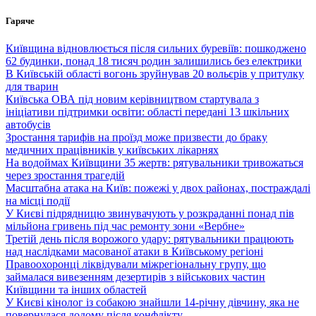
Перейти
Гаряче
до
вмісту
Київщина відновлюється після сильних буревіїв: пошкоджено
62 будинки, понад 18 тисяч родин залишились без електрики
В Київській області вогонь зруйнував 20 вольєрів у притулку
для тварин
Київська ОВА під новим керівництвом стартувала з
ініціативи підтримки освіти: області передані 13 шкільних
автобусів
Зростання тарифів на проїзд може призвести до браку
медичних працівників у київських лікарнях
На водоймах Київщини 35 жертв: рятувальники тривожаться
через зростання трагедій
Масштабна атака на Київ: пожежі у двох районах, постраждалі
на місці події
У Києві підрядницю звинувачують у розкраданні понад пів
мільйона гривень під час ремонту зони «Вербне»
Третій день після ворожого удару: рятувальники працюють
над наслідками масованої атаки в Київському регіоні
Правоохоронці ліквідували міжрегіональну групу, що
займалася вивезенням дезертирів з військових частин
Київщини та інших областей
У Києві кінолог із собакою знайшли 14-річну дівчину, яка не
повернулася додому після конфлікту