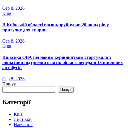
Сер 8, 2026
Київ
В Київській області вогонь зруйнував 20 вольєрів у
притулку для тварин
Сер 8, 2026
Київ
Київська ОВА під новим керівництвом стартувала з
ініціативи підтримки освіти: області передані 13 шкільних
автобусів
Сер 8, 2026
Пошук
Пошук
Категорії
Київ
Листівки
Навчання