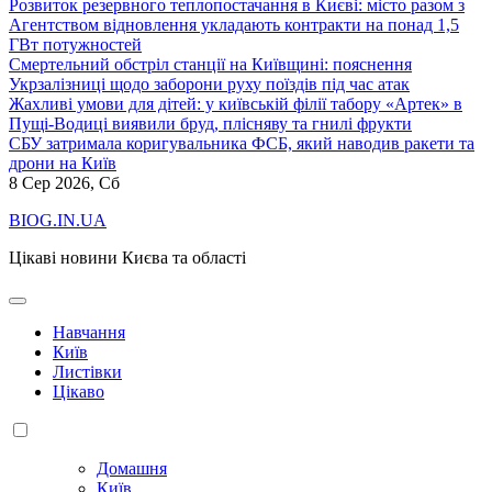
Розвиток резервного теплопостачання в Києві: місто разом з
Агентством відновлення укладають контракти на понад 1,5
ГВт потужностей
Смертельний обстріл станції на Київщині: пояснення
Укрзалізниці щодо заборони руху поїздів під час атак
Жахливі умови для дітей: у київській філії табору «Артек» в
Пущі-Водиці виявили бруд, плісняву та гнилі фрукти
СБУ затримала коригувальника ФСБ, який наводив ракети та
дрони на Київ
8
Сер 2026, Сб
BIOG.IN.UA
Цікаві новини Києва та області
Навчання
Київ
Листівки
Цікаво
Домашня
Київ