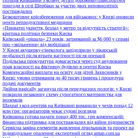
Поліція Київщини з’ясовує деталі дорожньо-транспортної
пригоди в селі Щербаки за участю двох неповнолітніх
постраждалих
Безкоштовне кріозбереження для військових: у Києві оновили
центр репродуктивної медицини
«Приватні укриття, безлад у метро та відсутність стратегії»:
критика політики безпеки Києва
Київський «рішала» 23 років, затриманий за $6 000 у справі
про «звільнення» від мобілізації
У Києві акушерку-гінеколога запідозрили у лікарській
недбалості після втрати вагітності після операції
Подільська прокуратура домагається через суд анулювання
прав власності на фіктивну будівлю в центрі Києва
Компенсаційні виплати на освіту для дітей Захисників у
Києві: умови отримання до 40 тисяч гривень і процедура
подачі документів
Двійня tragically загинула після передчасних пологів: у Києві
розкрили незаконну схему сурогатного материнства для
іноземців
Шахраї з кол-центрів на Київщині виманили у чехів понад 12
млн грн: організаторів чекає судові розгляди
Київщина готова надати понад 400 тис. грн компенсацій:
фінансова підтримка для постраждалих від війни підприємств
Сервісна заміна елементів живлення лічильників та проект на
індивідуальне опалення: експертний огляд antap.com.ua