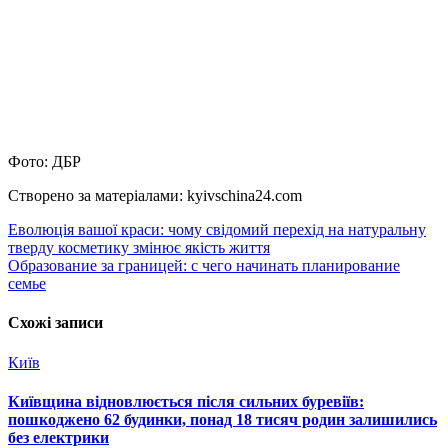
Фото: ДБР
Створено за матеріалами: kyivschina24.com
Навігація
Еволюція вашої краси: чому свідомий перехід на натуральну
тверду косметику змінює якість життя
записів
Образование за границей: с чего начинать планирование
семье
Схожі записи
Київ
Київщина відновлюється після сильних буревіїв:
пошкоджено 62 будинки, понад 18 тисяч родин залишились
без електрики