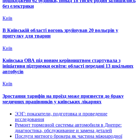
пошкоджено 62 будинки, понад 18 тисяч родин залишились
без електрики
Київ
В Київській області вогонь зруйнував 20 вольєрів у
притулку для тварин
Київ
Київська ОВА під новим керівництвом стартувала з
ініціативи підтримки освіти: області передані 13 шкільних
автобусів
Київ
Зростання тарифів на проїзд може призвести до браку
медичних працівників у київських лікарнях
ЭЭГ: показатели, подготовка и проведение
исследования
Ремонт тормозной системы автомобиля в Днепре:
диагностика, обслуживание и замена деталей
Послуги митного брокера як частина міжнародної