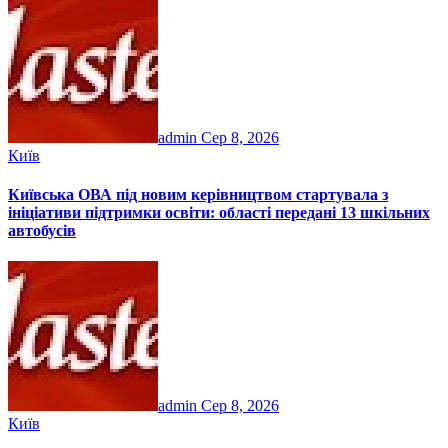
admin
Сер 8, 2026
Київ
Київська ОВА під новим керівництвом стартувала з
ініціативи підтримки освіти: області передані 13 шкільних
автобусів
admin
Сер 8, 2026
Київ