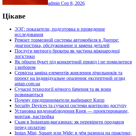
admin
Сер 8, 2026
Цікаве
ЭЭГ: показатели, подготовка и проведение
исследования
Ремонт тормозной системы автомобиля в Днепре:
диагностика, обслуживание и замена деталей
Послуги митного брокера як частина міжнародної
логістики
Як обрати букет під конкретний привід і не помилитися
з вибором
Сервісна заміна елементів живлення лічильників та
проект на індивідуальне опалення: експертний огляд
antap.com.ua
Сучасні технології нічного бачення та як вони
розвиваються
Почему предприниматели выбирают Кипр
Security Devices та сучасні системи контролю доступу
Установка видеонаблюдения Киев — проектирование,
монтаж, настройка
Скам в Instagram-магазинах: як перевірити продавця
перед оплатою
Instax Mini, Square или Wide: в чём разница на практике,