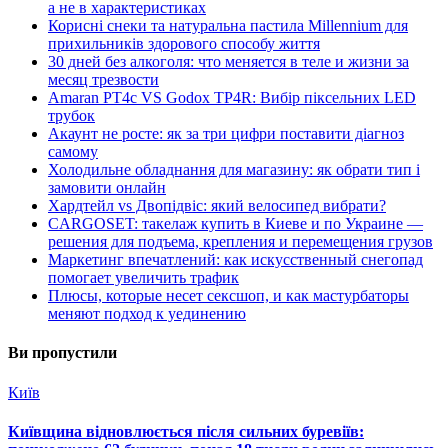
а не в характеристиках
Корисні снеки та натуральна пастила Millennium для
прихильників здорового способу життя
30 дней без алкоголя: что меняется в теле и жизни за
месяц трезвости
Amaran PT4c VS Godox TP4R: Вибір піксельних LED
трубок
Акаунт не росте: як за три цифри поставити діагноз
самому
Холодильне обладнання для магазину: як обрати тип і
замовити онлайн
Хардтейл vs Двопідвіс: який велосипед вибрати?
CARGOSET: такелаж купить в Киеве и по Украине —
решения для подъема, крепления и перемещения грузов
Маркетинг впечатлений: как искусственный снегопад
помогает увеличить трафик
Плюсы, которые несет сексшоп, и как мастурбаторы
меняют подход к уединению
Ви пропустили
Київ
Київщина відновлюється після сильних буревіїв: