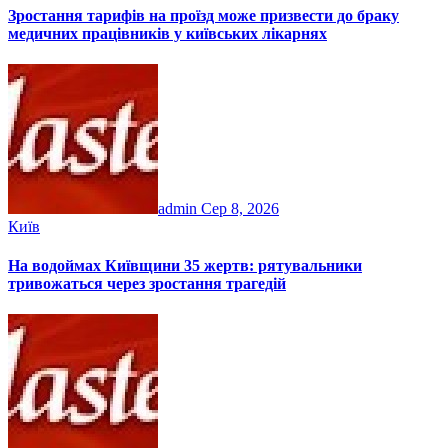
Зростання тарифів на проїзд може призвести до браку
медичних працівників у київських лікарнях
admin
Сер 8, 2026
Київ
На водоймах Київщини 35 жертв: рятувальники
тривожаться через зростання трагедій