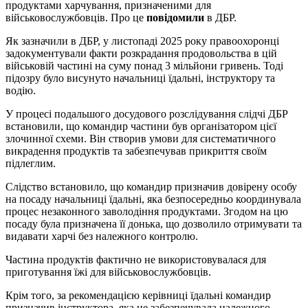
продуктами харчування, призначеними для
військовослужбовців. Про це
повідомили
в ДБР.
Як зазначили в ДБР, у листопаді 2025 року правоохоронці
задокументували факти розкрадання продовольства в цій
військовій частині на суму понад 3 мільйони гривень. Тоді
підозру було висунуто начальниці їдальні, інструктору та
водію.
У процесі подальшого досудового розслідування слідчі ДБР
встановили, що командир частини був організатором цієї
злочинної схеми. Він створив умови для систематичного
викрадення продуктів та забезпечував прикриття своїм
підлеглим.
Слідство встановило, що командир призначив довірену особу
на посаду начальниці їдальні, яка безпосередньо координувала
процес незаконного заволодіння продуктами. Згодом на цю
посаду була призначена її донька, що дозволило отримувати та
видавати харчі без належного контролю.
Частина продуктів фактично не використовувалася для
приготування їжі для військовослужбовців.
Крім того, за рекомендацією керівниці їдальні командир
призначив інструктора, яка не забезпечувала належного