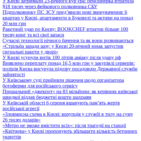
У Києві затримали 23-річного кур’єра: пенсіонерка втратила
$18 тисяч через фейкового полковника СБУ
Підполковнику ПС ЗСУ пред’явили нові звинувачення: 6
квартир у Києві, апартаменти в Буковелі та активи на понад
20 млн грн
Ракетний удар по Києву: BOOKCHEF втратив більше 100
тисяч книг та всі свої запаси
Сучасні технології нічного бачення та як вони розвиваються
«Стрільба заради шоу: у Києві 20-річний юнак запустив
сигнальні ракети у дворі»
У Києві усунули витік 100 літрів аміаку після удару рф
Виявлено переплату понад 16,5 млн грн у закупівлі серверів:
поліція Києва висунула підозру посадовцю Державної служби
зайнятості
У Київському суді прийняли рішення щодо організатора
ботоферми для російського сервісу
Прощальний «джекпот» на 83 мільйони: як керівник київської
швидкої віддав бюджетні кошти шахраям
У Київській області 6 серпня вшанують пам’ять жертв
російської агресії
«Зловмисна схема в Києві: корупція у службі в тилу на суму
26 тисяч доларів»
«Метро не зможе вмістити всіх»: після трагедії на станції
«Квітнева» у Києві пропонують збільшити кількість бетонних
укриттів