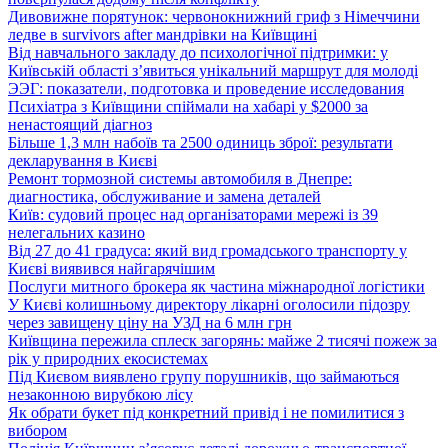
Дивовижне порятунок: червонокнижний гриф з Німеччини
ледве в survivors after мандрівки на Київщині
Від навчального закладу до психологічної підтримки: у
Київській області з’явиться унікальний маршрут для молоді
ЭЭГ: показатели, подготовка и проведение исследования
Психіатра з Київщини спіймали на хабарі у $2000 за
ненастоящий діагноз
Більше 1,3 млн набоїв та 2500 одиниць зброї: результати
декларування в Києві
Ремонт тормозной системы автомобиля в Днепре:
диагностика, обслуживание и замена деталей
Київ: судовий процес над організаторами мережі із 39
нелегальних казино
Від 27 до 41 градуса: який вид громадського транспорту у
Києві виявився найгарячішим
Послуги митного брокера як частина міжнародної логістики
У Києві колишньому директору лікарні оголосили підозру
через завищену ціну на УЗД на 6 млн грн
Київщина пережила сплеск загорянь: майже 2 тисячі пожеж за
рік у природних екосистемах
Під Києвом виявлено групу порушників, що займаються
незаконною вирубкою лісу
Як обрати букет під конкретний привід і не помилитися з
вибором