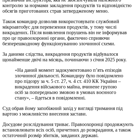
контролю за нормами закладення продуктів та відповідністю
обсягів приготованих страв затвердженому меню.
Також командир дозволяв використовувати службовий
мікроавтобус для перевезення продуктів, у тому числі
викрадених. Після виявлення порушень він не інформував
про це правоохоронні органи, фактично сприяючи
безперешкодному функціонуванню злочинної схеми.
За даними слідства, викрадення продуктів відбувалося
щонайменше двічі на місяць, починаючи з січня 2025 року.
«На даний момент задокументовано п’ять епізодів
злочинної діяльності. Командиру було повідомлено
про підозру за ч. 5 ст. 27, ч. 4 ст. 410 КК України –
викрадення військового майна, вчинене групою
осіб за попередньою змовою в умовах воєнного
стану», – йдеться в повідомленні.
Суд обрав йому запобіжний захід у вигляді тримання під
вартою з можливістю внесення застави.
Досудове розслідування триває. Правоохоронці продовжують
встановлювати всіх осіб, причетних до розкрадання, а також
остаточний розмір збитків, завданих державі.