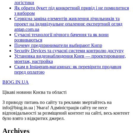
логістики
Як обрати букет під конкретний привід і не помилитися
з вибором
Сервісна заміна елементів живлення лічильників та
проект на індивідуальне опалення: експертний огляд
antap.com.ua
Сучасні технології нічного бачення та як вони
розвиваються
Почему предприниматели выбирают Кипр
Security Devices та сучасні системи контролю доступу
Установка видеонаблюдения Киев — проектирование,
монтаж, настройка
Скам в Instagram-магазинах: як перевірити продавця
перед оплатою
BIOG.IN.UA
Цікаві новини Києва та області
З приводу питань по сайту та реклами звертайтесь на
info@biog.in.ua | Увага! Адміністрація сайту не несе
відповідальності за розміщений контент на сайті, весь контент
було взято з відкритих джерел.
Archives