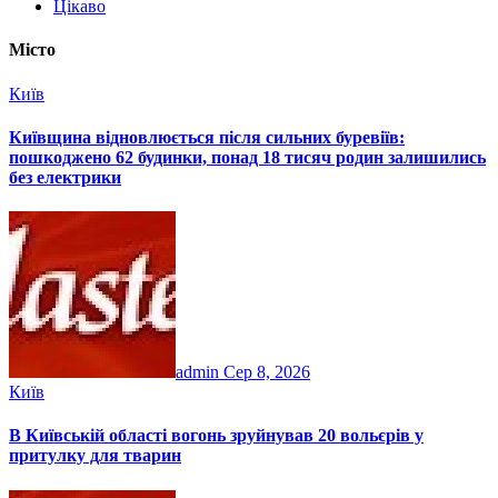
Цікаво
Місто
Київ
Київщина відновлюється після сильних буревіїв:
пошкоджено 62 будинки, понад 18 тисяч родин залишились
без електрики
admin
Сер 8, 2026
Київ
В Київській області вогонь зруйнував 20 вольєрів у
притулку для тварин