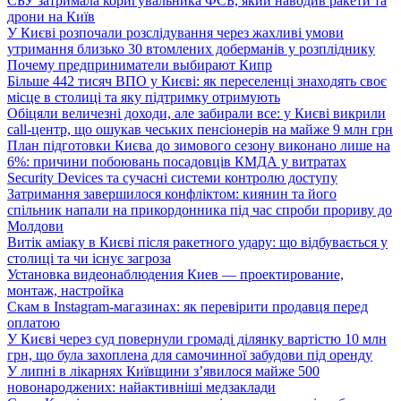
СБУ затримала коригувальника ФСБ, який наводив ракети та
дрони на Київ
У Києві розпочали розслідування через жахливі умови
утримання близько 30 втомлених доберманів у розпліднику
Почему предприниматели выбирают Кипр
Більше 442 тисяч ВПО у Києві: як переселенці знаходять своє
місце в столиці та яку підтримку отримують
Обіцяли величезні доходи, але забирали все: у Києві викрили
call-центр, що ошукав чеських пенсіонерів на майже 9 млн грн
План підготовки Києва до зимового сезону виконано лише на
6%: причини побоювань посадовців КМДА у витратах
Security Devices та сучасні системи контролю доступу
Затримання завершилося конфліктом: киянин та його
спільник напали на прикордонника під час спроби прориву до
Молдови
Витік аміаку в Києві після ракетного удару: що відбувається у
столиці та чи існує загроза
Установка видеонаблюдения Киев — проектирование,
монтаж, настройка
Скам в Instagram-магазинах: як перевірити продавця перед
оплатою
У Києві через суд повернули громаді ділянку вартістю 10 млн
грн, що була захоплена для самочинної забудови під оренду
У липні в лікарнях Київщини з’явилося майже 500
новонароджених: найактивніші медзаклади