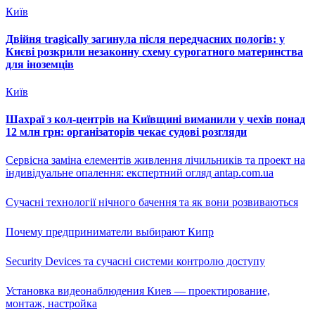
Київ
Двійня tragically загинула після передчасних пологів: у
Києві розкрили незаконну схему сурогатного материнства
для іноземців
Київ
Шахраї з кол-центрів на Київщині виманили у чехів понад
12 млн грн: організаторів чекає судові розгляди
Сервісна заміна елементів живлення лічильників та проект на
індивідуальне опалення: експертний огляд antap.com.ua
Сучасні технології нічного бачення та як вони розвиваються
Почему предприниматели выбирают Кипр
Security Devices та сучасні системи контролю доступу
Установка видеонаблюдения Киев — проектирование,
монтаж, настройка