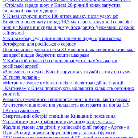
«Стрільба заради шоу: у Києві 20-річний юнак запустив
сигнальні ракети у дворі»
У Києві усунули витік 100 літрів аміаку після удару рф
Виявлено переплату понад 16,5 млн грн у закупівлі серверів:
поліція Києва висунула підозру посадовцю Державної служби
зайнятості
У Київському суді прийняли рішення щодо організатора
ботоферми для російського сервісу
Прощальний «джекпот» на 83 мільйони: як керівник київської
швидкої віддав бюджетні кошти шахраям
У Київській області 6 серпня вшанують пам’ять жертв
російської агресії
«Зловмисна схема в Києві: корупція у службі в тилу на суму
26 тисяч доларів»
«Метро не зможе вмістити всіх»: після трагедії на станції
«Квітнева» у Києві пропонують збільшити кількість бетонних
укриттів
Розвиток резервного теплопостачання в Києві: місто разом з
Агентством відновлення укладають контракти на понад 1,5
ГВт потужностей
Смертельний обстріл станції на Київщині: пояснення
Укрзалізниці щодо заборони руху поїздів під час атак
Жахливі умови для дітей: у київській філії табору «Артек» в
Пущі-Водиці виявили бруд, плісняву та гнилі фрукти