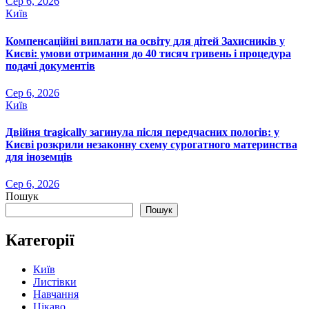
Сер 6, 2026
Київ
Компенсаційні виплати на освіту для дітей Захисників у
Києві: умови отримання до 40 тисяч гривень і процедура
подачі документів
Сер 6, 2026
Київ
Двійня tragically загинула після передчасних пологів: у
Києві розкрили незаконну схему сурогатного материнства
для іноземців
Сер 6, 2026
Пошук
Пошук
Категорії
Київ
Листівки
Навчання
Цікаво