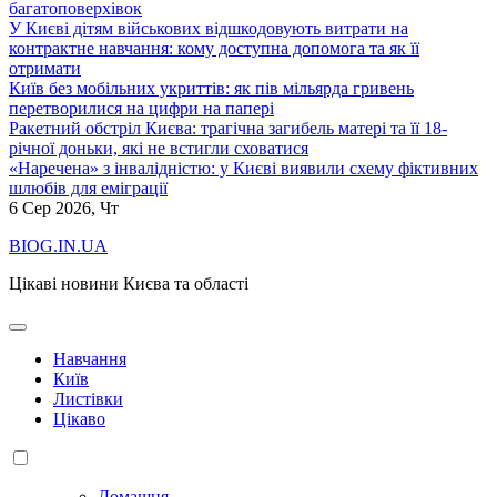
багатоповерхівок
У Києві дітям військових відшкодовують витрати на
контрактне навчання: кому доступна допомога та як її
отримати
Київ без мобільних укриттів: як пів мільярда гривень
перетворилися на цифри на папері
Ракетний обстріл Києва: трагічна загибель матері та її 18-
річної доньки, які не встигли сховатися
«Наречена» з інвалідністю: у Києві виявили схему фіктивних
шлюбів для еміграції
6
Сер 2026, Чт
BIOG.IN.UA
Цікаві новини Києва та області
Навчання
Київ
Листівки
Цікаво
Домашня