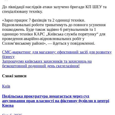
До ліквідації наслідків атаки залучено бригади КП ШЕУ та
спеціалізовану техніку.
«Зараз працює 7 фахівців та 2 одиниці техніки.
Відновлювальні роботи триватимуть до повного усунення
пошкоджень. Буде також задіяно 6 рятувальників та 1
одиницю техніки КАРС „Київська служба порятунку“ для
проведення аварійно-відновлювальних робіт у
Солом’янському районі», — йдеться у повідомленні.
Навігація
СМС-маркетинг для магазину: ефективний засіб для розвитку
бізнесу
записів
Запрошуємо київських захисників та захисниць на
безкоштовний родинний день скелелазіння!
Схожі записи
Київ
Подільська прокуратура домагається через суд
анулювання прав власності на фіктивну будівлю в центрі
Києва