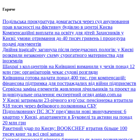
Перейти
Гаряче
до
вмісту
Подільська прокуратура домагається через суд анулювання
прав власності на фіктивну будівлю в центрі Києва
Компенсаційні виплати на освіту для дітей Захисників у
Києві: умови отримання до 40 тисяч гривень і процедура
подачі документів
Двійня tragically загинула після передчасних пологів: у Києві
розкрили незаконну схему сурогатного материнства для
іноземців
Шахраї з кол-центрів на Київщині виманили у чехів понад 12
млн грн: організаторів чекає судові розгляди
Київщина готова надати понад 400 тис. грн компенсацій:
фінансова підтримка для постраждалих від війни підприємств
Сервісна заміна елементів живлення лічильників та проект на
індивідуальне опалення: експертний огляд antap.com.ua
У Києві затримали 23-річного кур’єра: пенсіонерка втратила
$18 тисяч через фейкового полковника СБУ
Підполковнику ПС ЗСУ пред’явили нові звинувачення: 6
квартир у Києві, апартаменти в Буковелі та активи на понад
20 млн грн
Ракетний удар по Києву: BOOKCHEF втратив більше 100
тисяч книг та всі свої запаси
Сучасні технології нічного бачення та як вони розвиваються