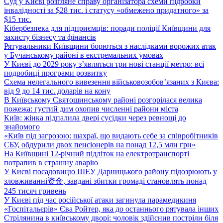
Суд у Києві розгляне справу організатора схеми підробки
інвалідності за $28 тис. і статусу «обмежено придатного» за
$15 тис.
Кібербезпека для підприємців: поради поліції Київщини для
захисту бізнесу та фінансів
Рятувальники Київщини борються з наслідками ворожих атак
у Бучанському районі в екстремальних умовах
У Києві до 2029 року з’являться три нові станції метро: всі
подробиці програми розвитку
Схема нелегального вивезення військовозобов’язаних з Києва:
від 9 до 14 тис. доларів на кону
В Київському Святошинському районі розгорілася велика
пожежа: густий дим охопив численні райони міста
Київ: жінка підпалила двері сусідки через ревнощі до
знайомого
«Київ під загрозою: шахраї, що видають себе за співробітників
СБУ, обдурили двох пенсіонерів на понад 12,5 млн грн»
На Київщині 12-річний підліток на електротранспорті
потрапив в страшну аварію
У Києві посадовицю ШЕУ Дарницького району підозрюють у
зловживанні资金, завдані збитки громаді становлять понад
245 тисяч гривень
У Києві під час російської атаки загинула парамедикиня
«Госпітальєрів» Єва Ройтер, яка до останнього рятувала інших
Стрілянина в київському дворі: чоловік здійснив постріли біля