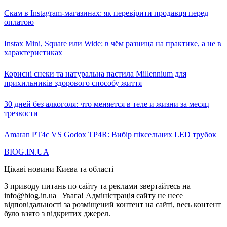
Скам в Instagram-магазинах: як перевірити продавця перед
оплатою
Instax Mini, Square или Wide: в чём разница на практике, а не в
характеристиках
Корисні снеки та натуральна пастила Millennium для
прихильників здорового способу життя
30 дней без алкоголя: что меняется в теле и жизни за месяц
трезвости
Amaran PT4c VS Godox TP4R: Вибір піксельних LED трубок
BIOG.IN.UA
Цікаві новини Києва та області
З приводу питань по сайту та реклами звертайтесь на
info@biog.in.ua | Увага! Адміністрація сайту не несе
відповідальності за розміщений контент на сайті, весь контент
було взято з відкритих джерел.