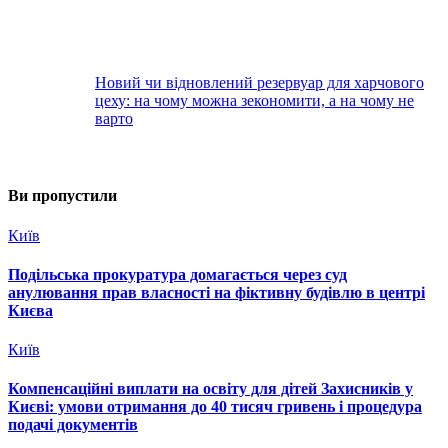
Новий чи відновлений резервуар для харчового
цеху: на чому можна зекономити, а на чому не
варто
Ви пропустили
Київ
Подільська прокуратура домагається через суд
анулювання прав власності на фіктивну будівлю в центрі
Києва
Київ
Компенсаційні виплати на освіту для дітей Захисників у
Києві: умови отримання до 40 тисяч гривень і процедура
подачі документів