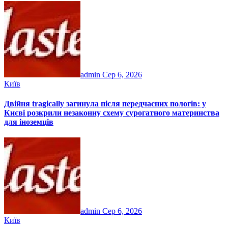
admin
Сер 6, 2026
Київ
Двійня tragically загинула після передчасних пологів: у
Києві розкрили незаконну схему сурогатного материнства
для іноземців
admin
Сер 6, 2026
Київ