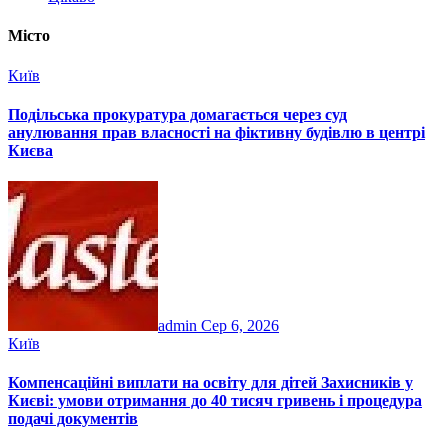
Місто
Київ
Подільська прокуратура домагається через суд
анулювання прав власності на фіктивну будівлю в центрі
Києва
admin
Сер 6, 2026
Київ
Компенсаційні виплати на освіту для дітей Захисників у
Києві: умови отримання до 40 тисяч гривень і процедура
подачі документів