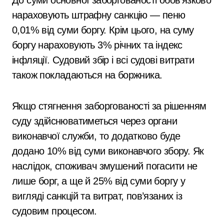
До суми основної заборгованості обов’язково
нараховують штрафну санкцію — пеню
0,01% від суми боргу. Крім цього, на суму
боргу нараховують 3% річних та індекс
інфляції. Судовий збір і всі судові витрати
також покладаються на боржника.
Якщо стягнення заборгованості за рішенням
суду здійснюватиметься через органи
виконавчої служби, то додатково буде
додано 10% від суми виконавчого збору. Як
наслідок, споживач змушений погасити не
лише борг, а ще й 25% від суми боргу у
вигляді санкцій та витрат, пов’язаних із
судовим процесом.