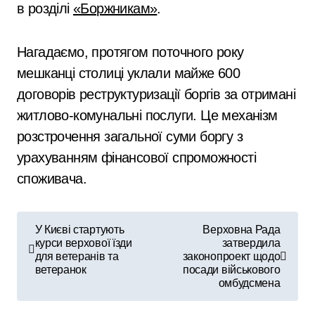
в розділі
«Боржникам»
.
Нагадаємо, протягом поточного року
мешканці столиці уклали майже 600
договорів реструктуризації боргів за отримані
житлово-комунальні послуги. Це механізм
розстрочення загальної суми боргу з
урахуванням фінансової спроможності
споживача.
Н
У Києві стартують
Верховна Рада
курси верхової їзди
затвердила
а
для ветеранів та
законопроект щодо
ветеранок
посади військового
в
омбудсмена
і