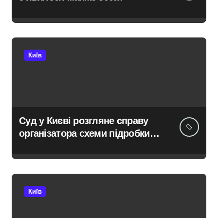
новонароджених:
найактивніші медзаклади
Київ
Суд у Києві розгляне справу
організатора схеми підробки
інвалідності за $28 тис. і
статусу «обмежено
придатного» за $15 тис.
Київ