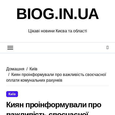
Перейти
BIOG.IN.UA
до
вмісту
Цікаві новини Києва та області
Домашня
Київ
Киян проінформували про важливість своєчасної
оплати комунальних рахунків
Київ
Киян проінформували про
важливість своєчасної