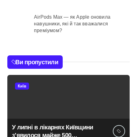
AirPods Max — як Apple оновила
навушники, які й так вважалися
преміумом?
Ви пропустили
Київ
У липні в лікарнях Київщини
з’явилося майже 500