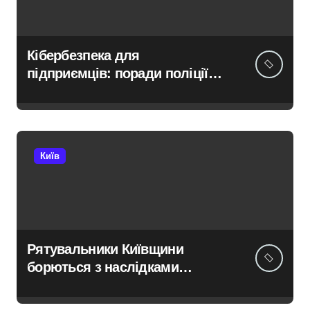
Кібербезпека для
підприємців: поради поліції
Київщини для захисту бізнесу
та фінансів
Київ
Рятувальники Київщини
борються з наслідками
ворожих атак у Бучанському
районі в екстремальних