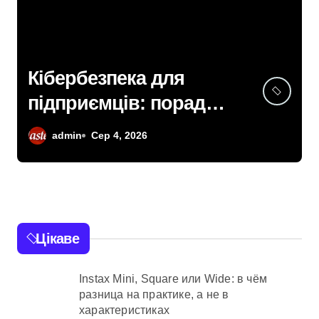
Кібербезпека для
підприємців: поради
поліції Київщини для
admin
Сер 4, 2026
захисту бізнесу та
фінансів
Цікаве
Instax Mini, Square или Wide: в чём
разница на практике, а не в
характеристиках