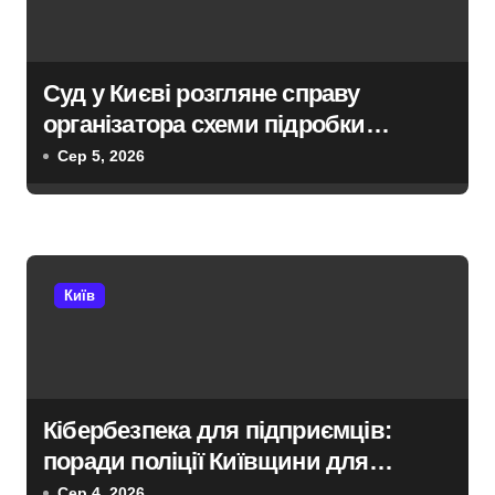
в
Суд у Києві розгляне справу
організатора схеми підробки
інвалідності за $28 тис. і статусу
Сер 5, 2026
«обмежено придатного» за $15 тис.
Київ
Кібербезпека для підприємців:
поради поліції Київщини для
захисту бізнесу та фінансів
Сер 4, 2026