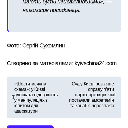
мають бути найважливішими», —
наголосив посадовець.
Фото: Сергій Сухомлин
Створено за матеріалами: kyivschina24.com
Н
«Шеститисячна
Суд у Києві розгляне
схема»: у Києві
справу п’яти
а
адвоката підозрюють
наркоторговців, які
у маніпуляціях з
постачали амфетамін
в
іспитом для
та канабіс через таксі
адвокатури
і