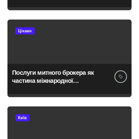
Києві виявився найгарячішим
Цікаво
Послуги митного брокера як
частина міжнародної
логістики
Київ