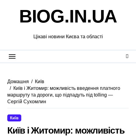
Перейти
BIOG.IN.UA
до
вмісту
Цікаві новини Києва та області
Домашня
Київ
Київ і Житомир: можливість введення платного
маршруту та дороги, що підпадуть під tolling —
Сергій Сухомлин
Київ
Київ і Житомир: можливість