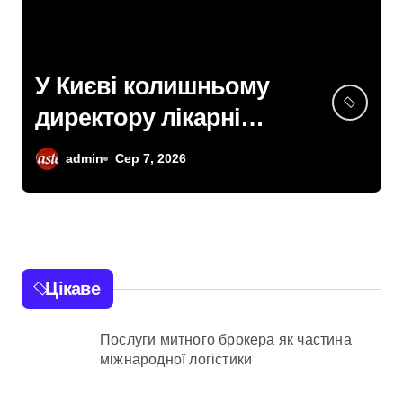
Київщина пережила
сплеск загорянь:
майже 2 тисячі пожеж
admin
Сер 7, 2026
за рік у природних
екосистемах
Цікаве
Послуги митного брокера як частина
міжнародної логістики