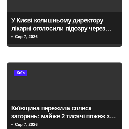
в
У Києві колишньому директору
лікарні оголосили підозру через
завищену ціну на УЗД на 6 млн грн
Сер 7, 2026
Київ
Київщина пережила сплеск
загорянь: майже 2 тисячі пожеж за
рік у природних екосистемах
Сер 7, 2026