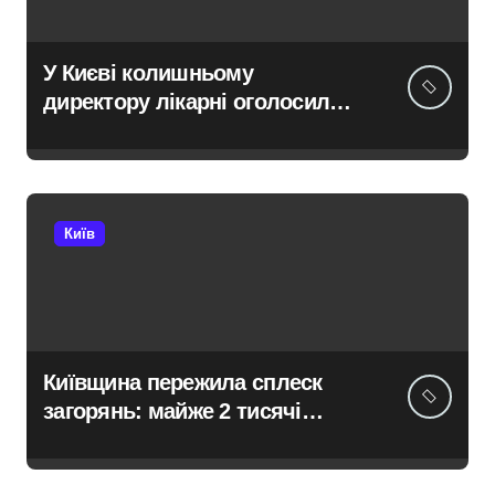
У Києві колишньому
директору лікарні оголосили
підозру через завищену ціну
на УЗД на 6 млн грн
Київ
Київщина пережила сплеск
загорянь: майже 2 тисячі
пожеж за рік у природних
екосистемах