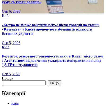
суму 26 тисяч доларів»
Сер 6, 2026
Київ
«Метро не зможе вмістити всіх»: після трагедії на станції
«Квітнева» у Києві пропонують збільшити кількість
бетонних укриттів
Сер 5, 2026
Київ
Розвиток резервного теплопостачання в Києві: місто разом
з Агентством відновлення укладають контракти на понад
1,5 ГВт потужностей
Сер 5, 2026
Пошук
Пошук
Категорії
Київ