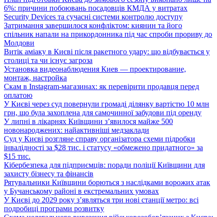
6%: причини побоювань посадовців КМДА у витратах
Security Devices та сучасні системи контролю доступу
Затримання завершилося конфліктом: киянин та його
спільник напали на прикордонника під час спроби прориву до
Молдови
Витік аміаку в Києві після ракетного удару: що відбувається у
столиці та чи існує загроза
Установка видеонаблюдения Киев — проектирование,
монтаж, настройка
Скам в Instagram-магазинах: як перевірити продавця перед
оплатою
У Києві через суд повернули громаді ділянку вартістю 10 млн
грн, що була захоплена для самочинної забудови під оренду
У липні в лікарнях Київщини з’явилося майже 500
новонароджених: найактивніші медзаклади
Суд у Києві розгляне справу організатора схеми підробки
інвалідності за $28 тис. і статусу «обмежено придатного» за
$15 тис.
Кібербезпека для підприємців: поради поліції Київщини для
захисту бізнесу та фінансів
Рятувальники Київщини борються з наслідками ворожих атак
у Бучанському районі в екстремальних умовах
У Києві до 2029 року з’являться три нові станції метро: всі
подробиці програми розвитку