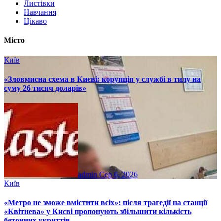
Листівки
Навчання
Цікаво
Місто
Київ
«Зловмисна схема в Києві: корупція у службі в тилу на
суму 26 тисяч доларів»
admin
Сер 6, 2026
Київ
«Метро не зможе вмістити всіх»: після трагедії на станції
«Квітнева» у Києві пропонують збільшити кількість
бетонних укриттів