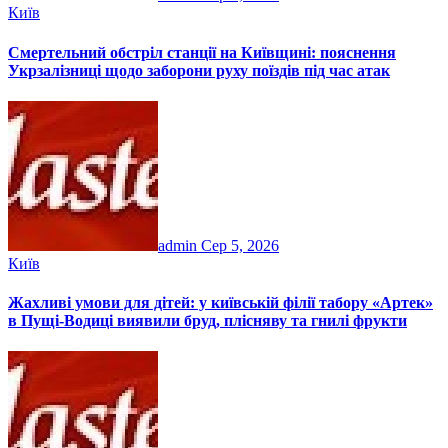
Київ
Смертельний обстріл станції на Київщині: пояснення
Укрзалізниці щодо заборони руху поїздів під час атак
admin
Сер 5, 2026
Київ
Жахливі умови для дітей: у київській філії табору «Артек»
в Пущі-Водиці виявили бруд, плісняву та гнилі фрукти