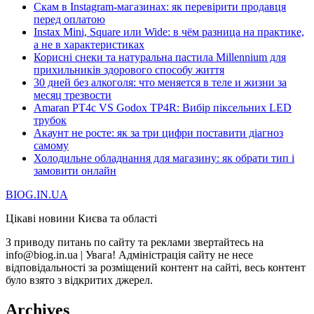
Скам в Instagram-магазинах: як перевірити продавця
перед оплатою
Instax Mini, Square или Wide: в чём разница на практике,
а не в характеристиках
Корисні снеки та натуральна пастила Millennium для
прихильників здорового способу життя
30 дней без алкоголя: что меняется в теле и жизни за
месяц трезвости
Amaran PT4c VS Godox TP4R: Вибір піксельних LED
трубок
Акаунт не росте: як за три цифри поставити діагноз
самому
Холодильне обладнання для магазину: як обрати тип і
замовити онлайн
BIOG.IN.UA
Цікаві новини Києва та області
З приводу питань по сайту та реклами звертайтесь на
info@biog.in.ua | Увага! Адміністрація сайту не несе
відповідальності за розміщений контент на сайті, весь контент
було взято з відкритих джерел.
Archives