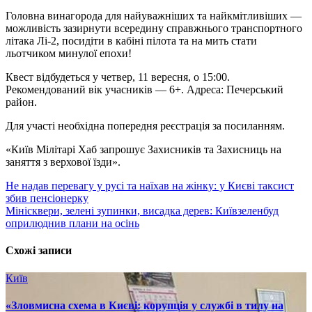
Головна винагорода для найуважніших та найкмітливіших —
можливість зазирнути всередину справжнього транспортного
літака Лі-2, посидіти в кабіні пілота та на мить стати
льотчиком минулої епохи!
Квест відбудеться у четвер, 11 вересня, о 15:00.
Рекомендований вік учасників — 6+. Адреса: Печерський
район.
Для участі необхідна попередня реєстрація за посиланням.
«Київ Мілітарі Хаб запрошує Захисників та Захисниць на
заняття з верхової їзди».
Навігація
Не надав перевагу у русі та наїхав на жінку: у Києві таксист
збив пенсіонерку
записів
Мінісквери, зелені зупинки, висадка дерев: Київзеленбуд
оприлюднив плани на осінь
Схожі записи
Київ
«Зловмисна схема в Києві: корупція у службі в тилу на