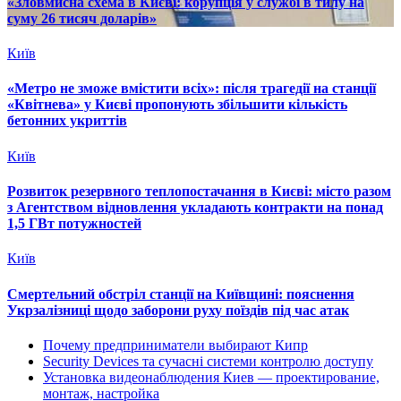
«Зловмисна схема в Києві: корупція у службі в тилу на
суму 26 тисяч доларів»
Київ
«Метро не зможе вмістити всіх»: після трагедії на станції
«Квітнева» у Києві пропонують збільшити кількість
бетонних укриттів
Київ
Розвиток резервного теплопостачання в Києві: місто разом
з Агентством відновлення укладають контракти на понад
1,5 ГВт потужностей
Київ
Смертельний обстріл станції на Київщині: пояснення
Укрзалізниці щодо заборони руху поїздів під час атак
Почему предприниматели выбирают Кипр
Security Devices та сучасні системи контролю доступу
Установка видеонаблюдения Киев — проектирование,
монтаж, настройка