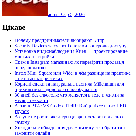
admin
Сер 5, 2026
Цікаве
Почему предприниматели выбирают Кипр
Security Devices та сучасні системи контролю доступу
Установка видеонаблюдения Киев — проектирование,
монтаж, настройка
Скам в Instagram-магазинах: як перевірити продавця
перед оплатою
Instax Mini, Square или Wide: в чём разница на практике,
а не в характеристиках
Корисні снеки та натуральна пастила Millennium для
прихильників здорового способу життя
30 дней без алкоголя: что меняется в теле и жизни за
месяц трезвости
Amaran PT4c VS Godox TP4R: Вибір піксельних LED
трубок
Акаунт не росте: як за три цифри поставити діагноз
самому
Холодильне обладнання для магазину: як обрати тип і
замовити онлайн