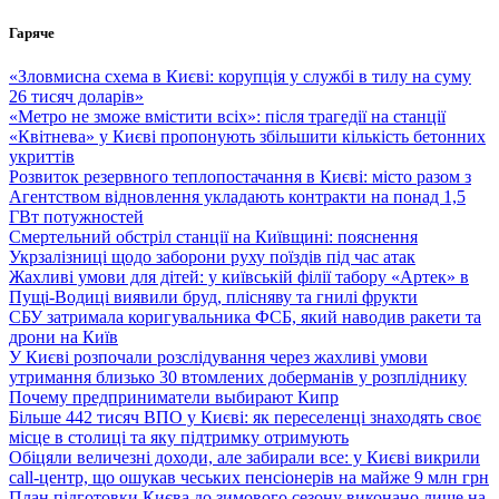
Перейти
Гаряче
до
вмісту
«Зловмисна схема в Києві: корупція у службі в тилу на суму
26 тисяч доларів»
«Метро не зможе вмістити всіх»: після трагедії на станції
«Квітнева» у Києві пропонують збільшити кількість бетонних
укриттів
Розвиток резервного теплопостачання в Києві: місто разом з
Агентством відновлення укладають контракти на понад 1,5
ГВт потужностей
Смертельний обстріл станції на Київщині: пояснення
Укрзалізниці щодо заборони руху поїздів під час атак
Жахливі умови для дітей: у київській філії табору «Артек» в
Пущі-Водиці виявили бруд, плісняву та гнилі фрукти
СБУ затримала коригувальника ФСБ, який наводив ракети та
дрони на Київ
У Києві розпочали розслідування через жахливі умови
утримання близько 30 втомлених доберманів у розпліднику
Почему предприниматели выбирают Кипр
Більше 442 тисяч ВПО у Києві: як переселенці знаходять своє
місце в столиці та яку підтримку отримують
Обіцяли величезні доходи, але забирали все: у Києві викрили
call-центр, що ошукав чеських пенсіонерів на майже 9 млн грн
План підготовки Києва до зимового сезону виконано лише на