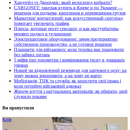
Хардтейл vs Двопідвіс: який велосипед вибрати?
CARGOSET: такелаж купить в Киеве и по Украине —
решения для подъема, крепления и перемещения грузов
Маркетинг впечатлений: как искусственный снегопад
помогает увеличить трафик
Плюсы, которые несет сексшоп, и как мастурбаторы
меняют подход к уединению
Электрощитовое оборудование: зачем предприятию
собственное производство, а не готовое решение
Планшети для військових: коли техніка має працювати
без зайвих питань
5 міфів про тонометри і вимірювання тиску в домашніх
умовах
Новий чи відновлений резервуар для харчового цеху: на
чому можна зекономити, а на чому не варто
Мобілізація, ТЦК та служба: як захистити свої права і
коли потрібен військовий адвокат
Жіноче взуття з натуральних матеріалів: як обирати, щоб
служило роками
Ви пропустили
Київ