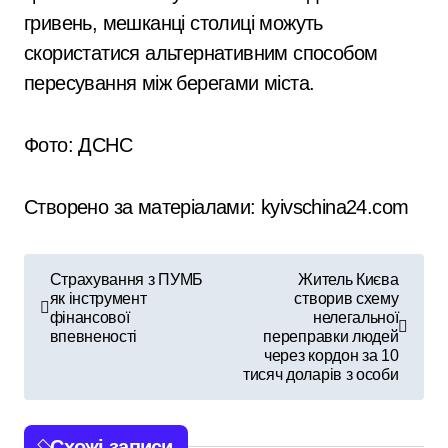
гривень, мешканці столиці можуть
скористатися альтернативним способом
пересування між берегами міста.
Фото: ДСНС
Створено за матеріалами: kyivschina24.com
Н
Страхування з ПУМБ
Житель Києва
як інструмент
створив схему
а
фінансової
нелегальної
впевненості
переправки людей
в
через кордон за 10
тисяч доларів з особи
і
г
Схожі записи