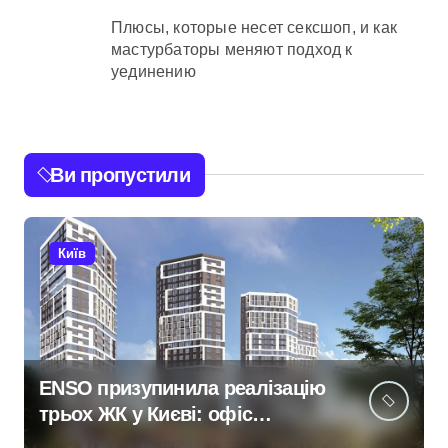
Плюсы, которые несет сексшоп, и как
мастурбаторы меняют подход к
уединению
Ви пропустили
Київ
ENSO призупинила реалізацію
трьох ЖК у Києві: офіс
закритий, телефони мовчать,