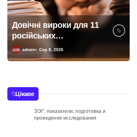
Київщина
відновлюється після
сильних буревіїв:
admin
Сер 8, 2026
пошкоджено 62
будинки, понад 18
тисяч родин
залишились без
Цікаве
електрики
ЭЭГ: показатели, подготовка и
проведение исследования