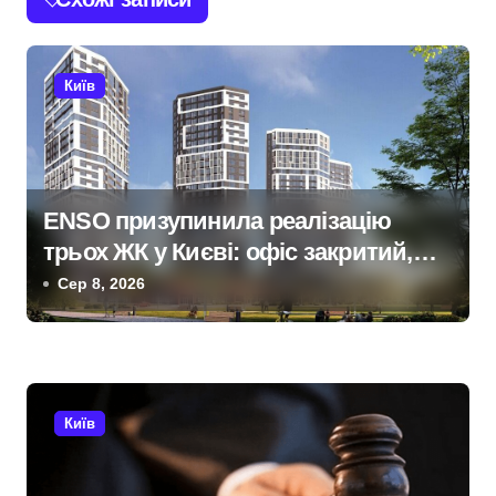
а
ц
Київ
і
я
з
ENSO призупинила реалізацію
трьох ЖК у Києві: офіс закритий,
а
телефони мовчать, керівник
Сер 8, 2026
п
покинув місто
и
с
Київ
і
в