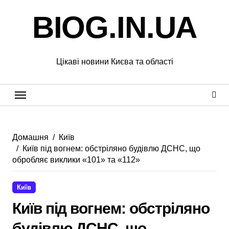
Перейти
BIOG.IN.UA
до
вмісту
Цікаві новини Києва та області
Домашня
Київ
Київ під вогнем: обстріляно будівлю ДСНС, що
обробляє виклики «101» та «112»
Київ
Київ під вогнем: обстріляно
будівлю ДСНС, що