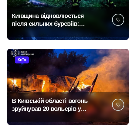
Київщина відновлюється
після сильних буревіїв:
пошкоджено 62 будинки,
понад 18 тисяч родин
залишились без електрики
Київ
В Київській області вогонь
зруйнував 20 вольєрів у
притулку для тварин