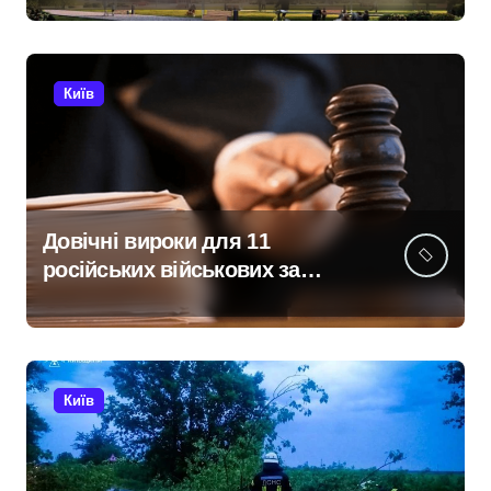
керівник покинув місто
Київ
Довічні вироки для 11
російських військових за
розстріл цивільних на
Київщині
Київ