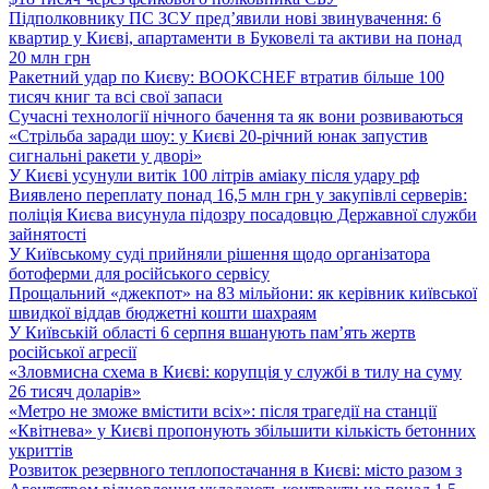
Підполковнику ПС ЗСУ пред’явили нові звинувачення: 6
квартир у Києві, апартаменти в Буковелі та активи на понад
20 млн грн
Ракетний удар по Києву: BOOKCHEF втратив більше 100
тисяч книг та всі свої запаси
Сучасні технології нічного бачення та як вони розвиваються
«Стрільба заради шоу: у Києві 20-річний юнак запустив
сигнальні ракети у дворі»
У Києві усунули витік 100 літрів аміаку після удару рф
Виявлено переплату понад 16,5 млн грн у закупівлі серверів:
поліція Києва висунула підозру посадовцю Державної служби
зайнятості
У Київському суді прийняли рішення щодо організатора
ботоферми для російського сервісу
Прощальний «джекпот» на 83 мільйони: як керівник київської
швидкої віддав бюджетні кошти шахраям
У Київській області 6 серпня вшанують пам’ять жертв
російської агресії
«Зловмисна схема в Києві: корупція у службі в тилу на суму
26 тисяч доларів»
«Метро не зможе вмістити всіх»: після трагедії на станції
«Квітнева» у Києві пропонують збільшити кількість бетонних
укриттів
Розвиток резервного теплопостачання в Києві: місто разом з