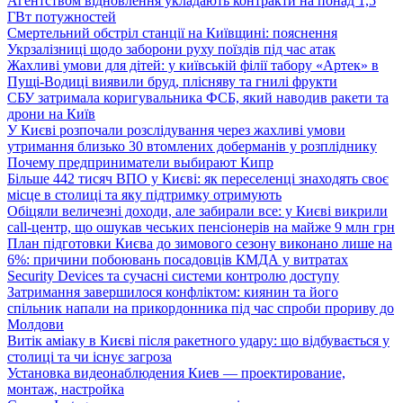
Агентством відновлення укладають контракти на понад 1,5
ГВт потужностей
Смертельний обстріл станції на Київщині: пояснення
Укрзалізниці щодо заборони руху поїздів під час атак
Жахливі умови для дітей: у київській філії табору «Артек» в
Пущі-Водиці виявили бруд, плісняву та гнилі фрукти
СБУ затримала коригувальника ФСБ, який наводив ракети та
дрони на Київ
У Києві розпочали розслідування через жахливі умови
утримання близько 30 втомлених доберманів у розпліднику
Почему предприниматели выбирают Кипр
Більше 442 тисяч ВПО у Києві: як переселенці знаходять своє
місце в столиці та яку підтримку отримують
Обіцяли величезні доходи, але забирали все: у Києві викрили
call-центр, що ошукав чеських пенсіонерів на майже 9 млн грн
План підготовки Києва до зимового сезону виконано лише на
6%: причини побоювань посадовців КМДА у витратах
Security Devices та сучасні системи контролю доступу
Затримання завершилося конфліктом: киянин та його
спільник напали на прикордонника під час спроби прориву до
Молдови
Витік аміаку в Києві після ракетного удару: що відбувається у
столиці та чи існує загроза
Установка видеонаблюдения Киев — проектирование,
монтаж, настройка