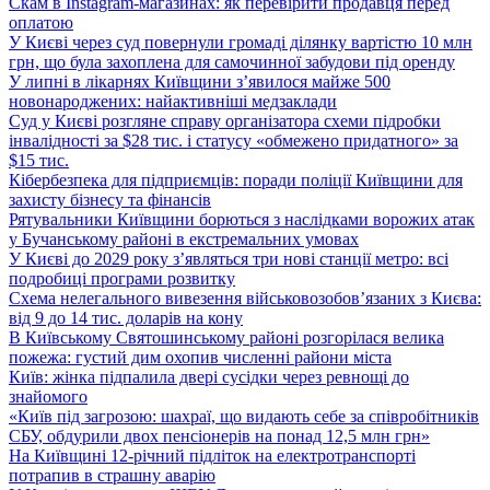
Скам в Instagram-магазинах: як перевірити продавця перед
оплатою
У Києві через суд повернули громаді ділянку вартістю 10 млн
грн, що була захоплена для самочинної забудови під оренду
У липні в лікарнях Київщини з’явилося майже 500
новонароджених: найактивніші медзаклади
Суд у Києві розгляне справу організатора схеми підробки
інвалідності за $28 тис. і статусу «обмежено придатного» за
$15 тис.
Кібербезпека для підприємців: поради поліції Київщини для
захисту бізнесу та фінансів
Рятувальники Київщини борються з наслідками ворожих атак
у Бучанському районі в екстремальних умовах
У Києві до 2029 року з’являться три нові станції метро: всі
подробиці програми розвитку
Схема нелегального вивезення військовозобов’язаних з Києва:
від 9 до 14 тис. доларів на кону
В Київському Святошинському районі розгорілася велика
пожежа: густий дим охопив численні райони міста
Київ: жінка підпалила двері сусідки через ревнощі до
знайомого
«Київ під загрозою: шахраї, що видають себе за співробітників
СБУ, обдурили двох пенсіонерів на понад 12,5 млн грн»
На Київщині 12-річний підліток на електротранспорті
потрапив в страшну аварію