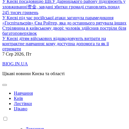
У Києві посадовицю ШЕУ Дарницького району підозрюють у
зловживанні资金, завдані збитки громаді становлять понад
245 тисяч гривень
У Києві під час російської атаки загинула парамедикиня
«Госпітальєрів» Єва Ройтер, яка до останнього рятувала інших
Стрілянина в київському дворі: чоловік здійснив постріли біля
багатоповерхівок
У Києві дітям військових відшкодовують витрати на
контрактне навчання: кому доступна допомога та як її
отримати
7
Сер 2026, Пт
BIOG.IN.UA
Цікаві новини Києва та області
Навчання
Київ
Листівки
Цікаво
Домашня