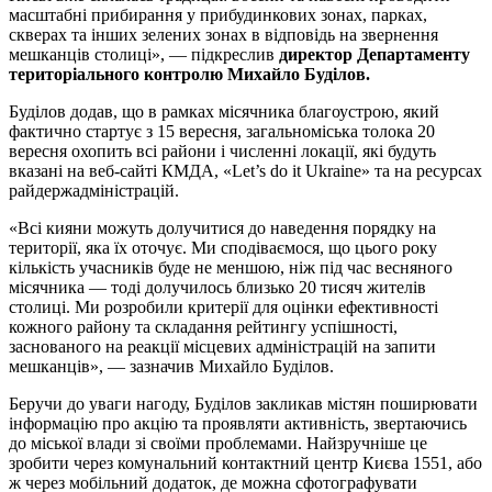
масштабні прибирання у прибудинкових зонах, парках,
скверах та інших зелених зонах в відповідь на звернення
мешканців столиці», — підкреслив
директор Департаменту
територіального контролю
Михайло Буділов
.
Буділов додав, що в рамках місячника благоустрою, який
фактично стартує з 15 вересня, загальноміська толока 20
вересня охопить всі райони і численні локації, які будуть
вказані на веб-сайті КМДА, «Let’s do it Ukraine» та на ресурсах
райдержадміністрацій.
«Всі кияни можуть долучитися до наведення порядку на
території, яка їх оточує. Ми сподіваємося, що цього року
кількість учасників буде не меншою, ніж під час весняного
місячника — тоді долучилось близько 20 тисяч жителів
столиці. Ми розробили критерії для оцінки ефективності
кожного району та складання рейтингу успішності,
заснованого на реакції місцевих адміністрацій на запити
мешканців», — зазначив Михайло Буділов.
Беручи до уваги нагоду, Буділов закликав містян поширювати
інформацію про акцію та проявляти активність, звертаючись
до міської влади зі своїми проблемами. Найзручніше це
зробити через комунальний контактний центр Києва 1551, або
ж через мобільний додаток, де можна сфотографувати