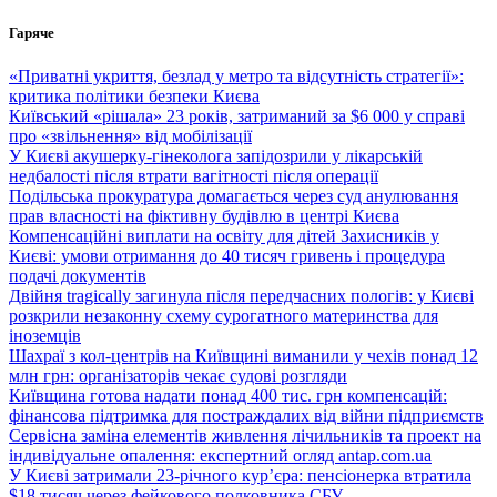
Перейти
Гаряче
до
вмісту
«Приватні укриття, безлад у метро та відсутність стратегії»:
критика політики безпеки Києва
Київський «рішала» 23 років, затриманий за $6 000 у справі
про «звільнення» від мобілізації
У Києві акушерку-гінеколога запідозрили у лікарській
недбалості після втрати вагітності після операції
Подільська прокуратура домагається через суд анулювання
прав власності на фіктивну будівлю в центрі Києва
Компенсаційні виплати на освіту для дітей Захисників у
Києві: умови отримання до 40 тисяч гривень і процедура
подачі документів
Двійня tragically загинула після передчасних пологів: у Києві
розкрили незаконну схему сурогатного материнства для
іноземців
Шахраї з кол-центрів на Київщині виманили у чехів понад 12
млн грн: організаторів чекає судові розгляди
Київщина готова надати понад 400 тис. грн компенсацій:
фінансова підтримка для постраждалих від війни підприємств
Сервісна заміна елементів живлення лічильників та проект на
індивідуальне опалення: експертний огляд antap.com.ua
У Києві затримали 23-річного кур’єра: пенсіонерка втратила
$18 тисяч через фейкового полковника СБУ