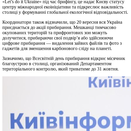
«Let’s do it Ukraine» під час брифінгу, це надає Києву статусу
центру міжнародної екоініціативи та підкреслює важливість
столиці у формуванні глобальної екологічної відповідальності.
Координатори також відзначили, що 20 вересня вся Україна
приєднається до акції прибирання. Мешканці тимчасово
окупованих територій та прифронтових зон можуть
долучитися, прибираючи свої подвір’я або здійснюючи
цифрове прибирання — видалення зайвих файлів та фото з
гаджетів для зменшення карбонового сліду на планеті.
Зазначимо, що Всесвітній день прибирання відкриє місячник
благоустрою в столиці, організований Департаментом
територіального контролю, який триватиме до 31 жовтня.