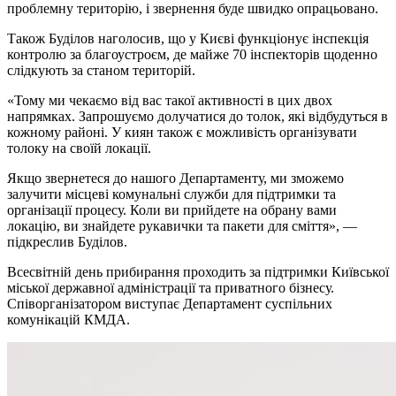
проблемну територію, і звернення буде швидко опрацьовано.
Також Буділов наголосив, що у Києві функціонує інспекція
контролю за благоустроєм, де майже 70 інспекторів щоденно
слідкують за станом територій.
«Тому ми чекаємо від вас такої активності в цих двох
напрямках. Запрошуємо долучатися до толок, які відбудуться в
кожному районі. У киян також є можливість організувати
толоку на своїй локації.
Якщо звернетеся до нашого Департаменту, ми зможемо
залучити місцеві комунальні служби для підтримки та
організації процесу. Коли ви прийдете на обрану вами
локацію, ви знайдете рукавички та пакети для сміття», —
підкреслив Буділов.
Всесвітній день прибирання проходить за підтримки Київської
міської державної адміністрації та приватного бізнесу.
Співорганізатором виступає Департамент суспільних
комунікацій КМДА.