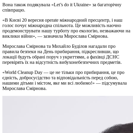
Вона також подякувала «Let’s do it Ukraine» за багаторічну
співпрацю.
«В Києві 20 вересня operate міжнародний пресцентр, і наш
голос почує міжнародна спільнота. Це можливість наочно
продемонструвати нашу турботу про екологію, незважаючи на
виклики війни», — зазначила Мирослава Смірнова.
Мирослава Смірнова та Михайло Буділов нагадали про
правила безпеки на День прибирання, підкресливши, що
локації будуть обрані поруч з укриттями, а фахівці ДСНС
перевірять їх на відсутність вибухонебезпечних предметів.
«World Cleanup Day — це не тільки про прибирання, це про
єдність, добросусідство та відповідальність перед собою,
нашими дітьми і містом, яке ми всі любимо!» — підсумувала
Мирослава Смірнова.