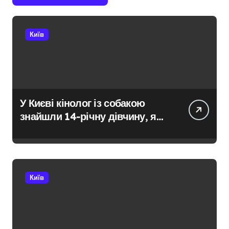
Київ
У Києві кінолог із собакою
знайшли 14-річну дівчину, яка
не повернулася додому після
конфлікту
Київ