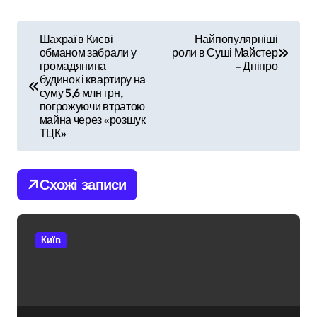
Н
Шахраї в Києві
Найпопулярніші
обманом забрали у
роли в Суші Майстер
а
громадянина
– Дніпро
будинок і квартиру на
в
суму 5,6 млн грн,
погрожуючи втратою
і
майна через «розшук
ТЦК»
г
а
Схожі записи
ц
і
Київ
я
з