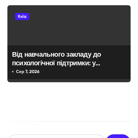
Київ
Від навчального закладу до
психологічної підтримки: у
Київській області з’явиться
Сер 7, 2026
унікальний маршрут для молоді
Пошук