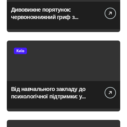
Дивовижне порятунок:
червонокнижний гриф з
Німеччини ледве в survivors
after мандрівки на Київщині
Київ
Від навчального закладу до
психологічної підтримки: у
Київській області з’явиться
унікальний маршрут для
молоді