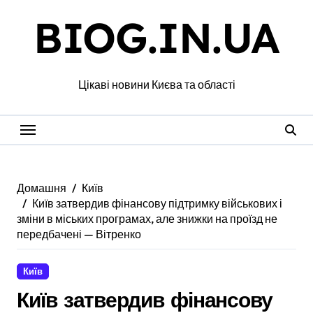
Перейти
BIOG.IN.UA
до
вмісту
Цікаві новини Києва та області
Домашня
Київ
Київ затвердив фінансову підтримку військових і
зміни в міських програмах, але знижки на проїзд не
передбачені — Вітренко
Київ
Київ затвердив фінансову