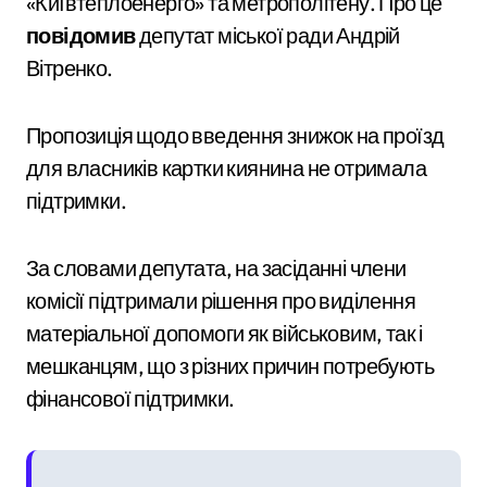
«Київтеплоенерго» та метрополітену. Про це
повідомив
депутат міської ради Андрій
Вітренко.
Пропозиція щодо введення знижок на проїзд
для власників картки киянина не отримала
підтримки.
За словами депутата, на засіданні члени
комісії підтримали рішення про виділення
матеріальної допомоги як військовим, так і
мешканцям, що з різних причин потребують
фінансової підтримки.