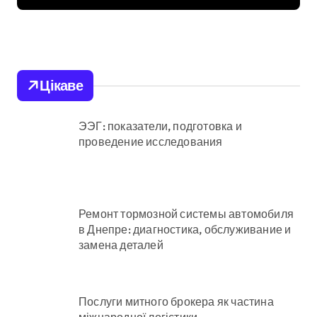
підтримки: у Київській
області з’явиться
унікальний маршрут
для молоді
Цікаве
ЭЭГ: показатели, подготовка и
проведение исследования
Ремонт тормозной системы автомобиля
в Днепре: диагностика, обслуживание и
замена деталей
Послуги митного брокера як частина
міжнародної логістики