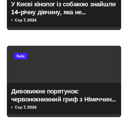
а
У Києві кінолог із собакою знайшли
14-річну дівчину, яка не
п
повернулася додому після
Сер 7, 2026
и
конфлікту
с
і
Київ
в
Дивовижне порятунок:
червонокнижний гриф з Німеччини
ледве в survivors after мандрівки
Сер 7, 2026
на Київщині