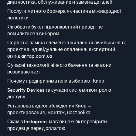
диагностика, обслуживание и замена деталей
Послуги митного брокера як частина міжнародної
логістики
Як обрати букет під конкретний привід і не
помилитися з вибором
Сервісна заміна елементів живлення лічильників та
проект на індивідуальне опалення: експертний
огляд antap.com.ua
Сучасні технології нічного бачення та як вони
розвиваються
Почему предприниматели выбирают Кипр
Security Devices та сучасні системи контролю
доступу
Установка видеонаблюдения Киев —
проектирование, монтаж, настройка
Скам в Instagram-магазинах: як перевірити
продавця перед оплатою