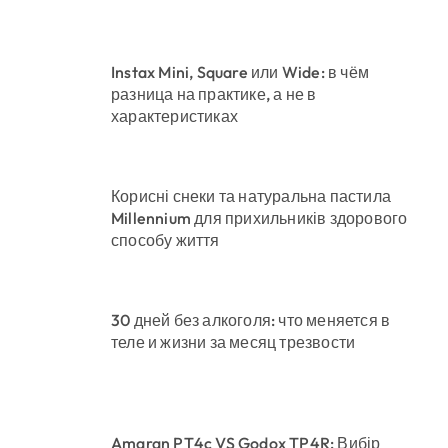
Instax Mini, Square или Wide: в чём
разница на практике, а не в
характеристиках
Корисні снеки та натуральна пастила
Millennium для прихильників здорового
способу життя
30 дней без алкоголя: что меняется в
теле и жизни за месяц трезвости
Amaran PT4c VS Godox TP4R: Вибір