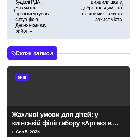
а
будівлі РДА:
виявили шану
Бахматов
добровольцям, що
в
прокоментував
першими стали на
ситуацію в
захист міста
і
Деснянському
районі»
г
а
Схожі записи
ц
і
Київ
я
з
а
Жахливі умови для дітей: у
київській філії табору «Артек» в
п
Пущі-Водиці виявили бруд,
Сер 5, 2026