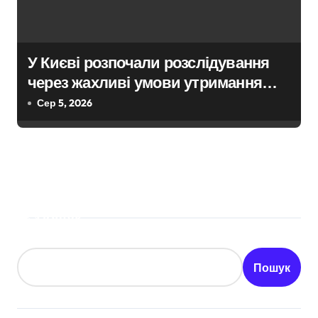
У Києві розпочали розслідування
через жахливі умови утримання
близько 30 втомлених доберманів у
Сер 5, 2026
розпліднику
Пошук
Пошук