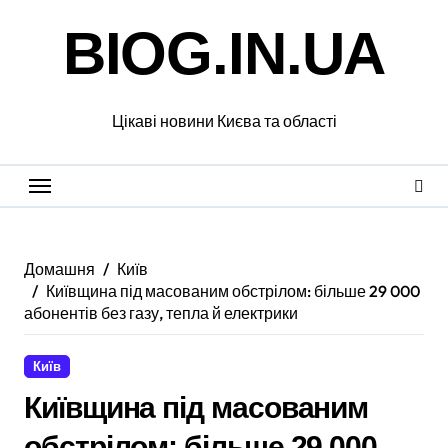
Перейти
BIOG.IN.UA
до
вмісту
Цікаві новини Києва та області
Домашня
Київ
Київщина під масованим обстрілом: більше 29 000
абонентів без газу, тепла й електрики
Київ
Київщина під масованим
обстрілом: більше 29 000