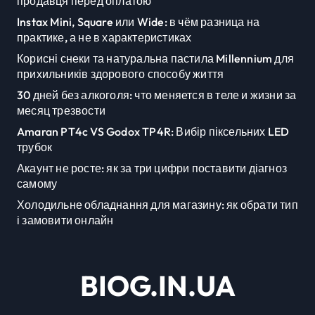
продавця перед оплатою
Instax Mini, Square или Wide: в чём разница на
практике, а не в характеристиках
Корисні снеки та натуральна пастила Millennium для
прихильників здорового способу життя
30 дней без алкоголя: что меняется в теле и жизни за
месяц трезвости
Amaran PT4c VS Godox TP4R: Вибір піксельних LED
трубок
Акаунт не росте: як за три цифри поставити діагноз
самому
Холодильне обладнання для магазину: як обрати тип
і замовити онлайн
BIOG.IN.UA