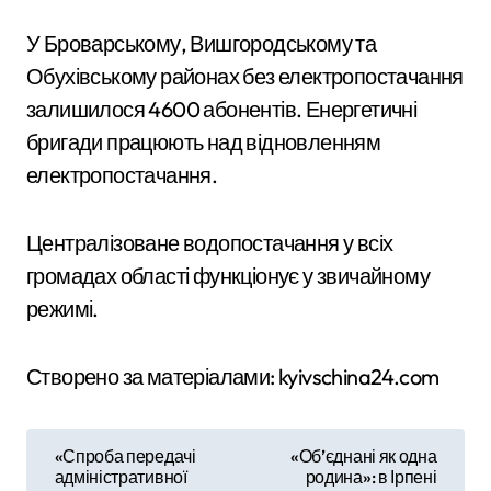
У Броварському, Вишгородському та
Обухівському районах без електропостачання
залишилося 4600 абонентів. Енергетичні
бригади працюють над відновленням
електропостачання.
Централізоване водопостачання у всіх
громадах області функціонує у звичайному
режимі.
Створено за матеріалами: kyivschina24.com
Н
«Спроба передачі
«Об’єднані як одна
адміністративної
родина»: в Ірпені