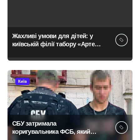
Жахливі умови для дітей: у
київській філії табору «Артек»
в Пущі-Водиці виявили бруд,
плісняву та гнилі фрукти
Київ
СБУ затримала
коригувальника ФСБ, який
наводив ракети та дрони на