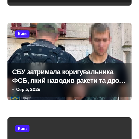
и
плісняву та гнилі фрукти
с
і
Київ
в
СБУ затримала коригувальника
ФСБ, який наводив ракети та дрони
на Київ
Сер 5, 2026
Київ