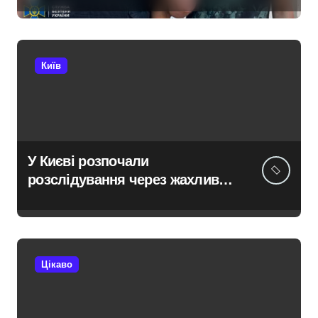
Київ
Київ
У Києві розпочали
розслідування через жахливі
умови утримання близько 30
втомлених доберманів у
розпліднику
Цікаво