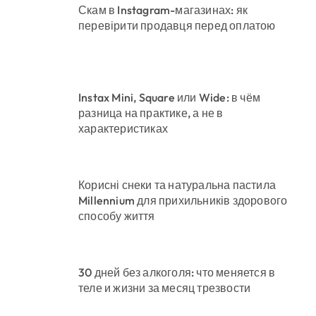
Скам в Instagram-магазинах: як
перевірити продавця перед оплатою
Instax Mini, Square или Wide: в чём
разница на практике, а не в
характеристиках
Корисні снеки та натуральна пастила
Millennium для прихильників здорового
способу життя
30 дней без алкоголя: что меняется в
теле и жизни за месяц трезвости