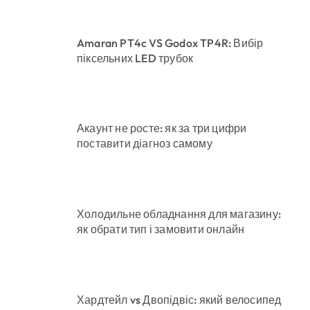
Amaran PT4c VS Godox TP4R: Вибір
піксельних LED трубок
Акаунт не росте: як за три цифри
поставити діагноз самому
Холодильне обладнання для магазину:
як обрати тип і замовити онлайн
Хардтейл vs Двопідвіс: який велосипед