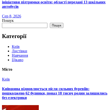
ініціативи підтримки освіти: області передані 13 шкільних
автобусів
Сер 8, 2026
Пошук
Пошук
Категорії
Київ
Листівки
Навчання
Цікаво
Місто
Київ
Київщина відновлюється після сильних буревіїв:
пошкоджено 62 будинки, понад 18 тисяч родин залишились
без електрики