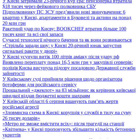
У Києві затримали 23-річного кур’єра: пенсіонерка втратила
$18 тисяч через фейкового полковника СБУ
Підполковнику ПС ЗСУ пред’явили нові звинувачення: 6
квартир у Києві, апартаменти в Буковелі та активи на понад
20 млн грн
Ракетний удар по Києву: BOOKCHEF втратив більше 100
тисяч книг та всі свої запаси
Сучасні технології нічного бачення та як вони розвиваються
«Стрільба заради шоу: у Києві 20-річний юнак запустив
сигнальні ракети у дворі»
У Києві усунули витік 100 літрів аміаку після удару рф
Виявлено переплату понад 16,5 млн грн у закупівлі серверів:
поліція Києва висунула підозру посадовцю Державної служби
зайнятості
У Київському суді прийняли рішення щодо організатора
ботоферми для російського сервісу
Прощальний «джекпот» на 83 мільйони: як керівник київської
швидкої віддав бюджетні кошти шахраям
У Київській області 6 серпня вшанують пам’ять жертв
російської агресії
«Зловмисна схема в Києві: корупція у службі в тилу на суму
26 тисяч доларів»
«Метро не зможе вмістити всіх»: після трагедії на станції
«Квітнева» у Києві пропонують збільшити кількість бетонних
укриттів