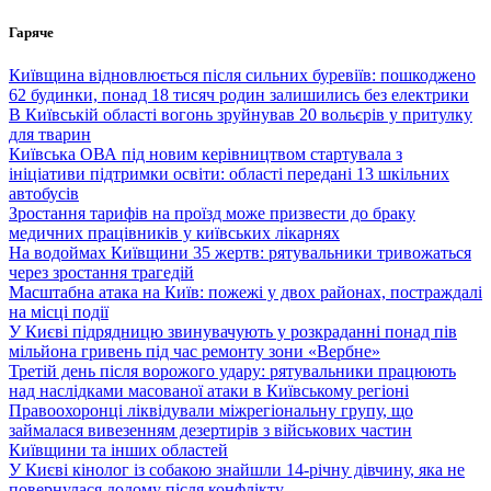
Перейти
Гаряче
до
вмісту
Київщина відновлюється після сильних буревіїв: пошкоджено
62 будинки, понад 18 тисяч родин залишились без електрики
В Київській області вогонь зруйнував 20 вольєрів у притулку
для тварин
Київська ОВА під новим керівництвом стартувала з
ініціативи підтримки освіти: області передані 13 шкільних
автобусів
Зростання тарифів на проїзд може призвести до браку
медичних працівників у київських лікарнях
На водоймах Київщини 35 жертв: рятувальники тривожаться
через зростання трагедій
Масштабна атака на Київ: пожежі у двох районах, постраждалі
на місці події
У Києві підрядницю звинувачують у розкраданні понад пів
мільйона гривень під час ремонту зони «Вербне»
Третій день після ворожого удару: рятувальники працюють
над наслідками масованої атаки в Київському регіоні
Правоохоронці ліквідували міжрегіональну групу, що
займалася вивезенням дезертирів з військових частин
Київщини та інших областей
У Києві кінолог із собакою знайшли 14-річну дівчину, яка не
повернулася додому після конфлікту