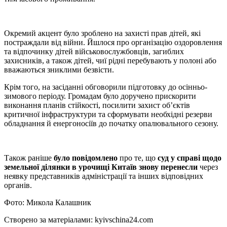
Окремий акцент було зроблено на захисті прав дітей, які
постраждали від війни. Йшлося про організацію оздоровлення
та відпочинку дітей військовослужбовців, загиблих
захисників, а також дітей, чиї рідні перебувають у полоні або
вважаються зниклими безвісти.
Крім того, на засіданні обговорили підготовку до осінньо-
зимового періоду. Громадам було доручено прискорити
виконання планів стійкості, посилити захист об’єктів
критичної інфраструктури та сформувати необхідні резерви
обладнання й енергоносіїв до початку опалювального сезону.
Також раніше
було повідомлено
про те, що
суд у справі щодо
земельної ділянки в урочищі Китаїв знову перенесли
через
неявку представників адміністрації та інших відповідних
органів.
Фото: Микола Калашник
Створено за матеріалами: kyivschina24.com