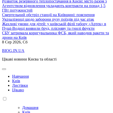
Розвиток резервного теплопостачання в Києві: місто разом з
Агентством відновлення укладають контракти на понад 1,5
ГВт потужностей
Смертельний обстріл станції на Київщині: пояснення
Укрзалізниці щодо заборони руху поїздів під час атак
Жахливі умови для дітей: у київській філії табору «Артек» в
Пущі-Водиці виявили бруд, плісняву та гнилі фрукти
СБУ затримала коригувальника ФСБ, який наводив ракети та
дрони на Київ
8
Сер 2026, Сб
BIOG.IN.UA
Цікаві новини Києва та області
Навчання
Київ
Листівки
Цікаво
Домашня
Київ