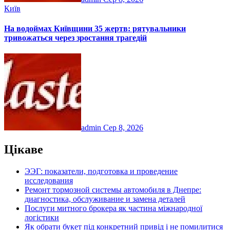
Київ
На водоймах Київщини 35 жертв: рятувальники
тривожаться через зростання трагедій
admin
Сер 8, 2026
Цікаве
ЭЭГ: показатели, подготовка и проведение
исследования
Ремонт тормозной системы автомобиля в Днепре:
диагностика, обслуживание и замена деталей
Послуги митного брокера як частина міжнародної
логістики
Як обрати букет під конкретний привід і не помилитися