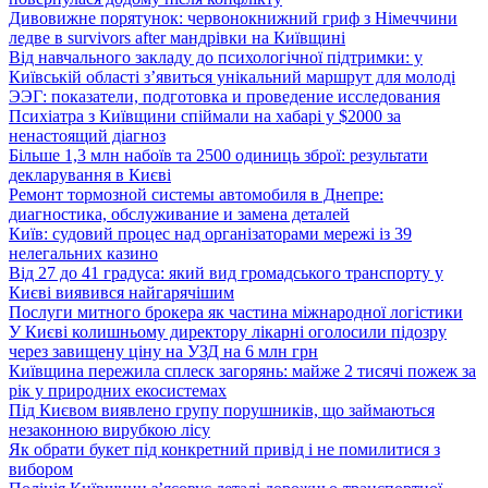
Дивовижне порятунок: червонокнижний гриф з Німеччини
ледве в survivors after мандрівки на Київщині
Від навчального закладу до психологічної підтримки: у
Київській області з’явиться унікальний маршрут для молоді
ЭЭГ: показатели, подготовка и проведение исследования
Психіатра з Київщини спіймали на хабарі у $2000 за
ненастоящий діагноз
Більше 1,3 млн набоїв та 2500 одиниць зброї: результати
декларування в Києві
Ремонт тормозной системы автомобиля в Днепре:
диагностика, обслуживание и замена деталей
Київ: судовий процес над організаторами мережі із 39
нелегальних казино
Від 27 до 41 градуса: який вид громадського транспорту у
Києві виявився найгарячішим
Послуги митного брокера як частина міжнародної логістики
У Києві колишньому директору лікарні оголосили підозру
через завищену ціну на УЗД на 6 млн грн
Київщина пережила сплеск загорянь: майже 2 тисячі пожеж за
рік у природних екосистемах
Під Києвом виявлено групу порушників, що займаються
незаконною вирубкою лісу
Як обрати букет під конкретний привід і не помилитися з
вибором