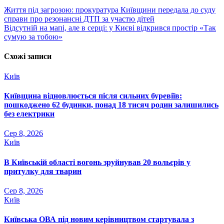
Навігація
Життя під загрозою: прокуратура Київщини передала до суду
справи про резонансні ДТП за участю дітей
записів
Відсутній на мапі, але в серці: у Києві відкрився простір «Так
сумую за тобою»
Схожі записи
Київ
Київщина відновлюється після сильних буревіїв:
пошкоджено 62 будинки, понад 18 тисяч родин залишились
без електрики
Сер 8, 2026
Київ
В Київській області вогонь зруйнував 20 вольєрів у
притулку для тварин
Сер 8, 2026
Київ
Київська ОВА під новим керівництвом стартувала з