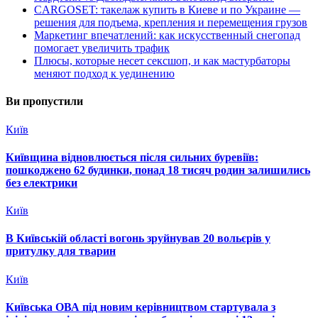
CARGOSET: такелаж купить в Киеве и по Украине —
решения для подъема, крепления и перемещения грузов
Маркетинг впечатлений: как искусственный снегопад
помогает увеличить трафик
Плюсы, которые несет сексшоп, и как мастурбаторы
меняют подход к уединению
Ви пропустили
Київ
Київщина відновлюється після сильних буревіїв:
пошкоджено 62 будинки, понад 18 тисяч родин залишились
без електрики
Київ
В Київській області вогонь зруйнував 20 вольєрів у
притулку для тварин
Київ
Київська ОВА під новим керівництвом стартувала з