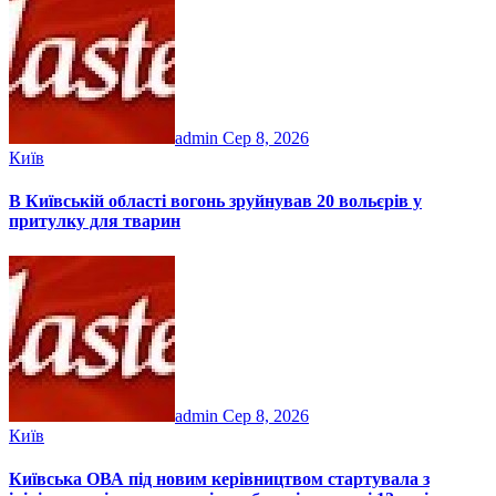
admin
Сер 8, 2026
Київ
В Київській області вогонь зруйнував 20 вольєрів у
притулку для тварин
admin
Сер 8, 2026
Київ
Київська ОВА під новим керівництвом стартувала з