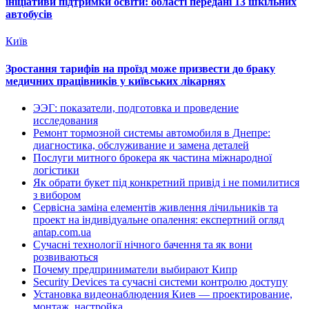
ініціативи підтримки освіти: області передані 13 шкільних
автобусів
Київ
Зростання тарифів на проїзд може призвести до браку
медичних працівників у київських лікарнях
ЭЭГ: показатели, подготовка и проведение
исследования
Ремонт тормозной системы автомобиля в Днепре:
диагностика, обслуживание и замена деталей
Послуги митного брокера як частина міжнародної
логістики
Як обрати букет під конкретний привід і не помилитися
з вибором
Сервісна заміна елементів живлення лічильників та
проект на індивідуальне опалення: експертний огляд
antap.com.ua
Сучасні технології нічного бачення та як вони
розвиваються
Почему предприниматели выбирают Кипр
Security Devices та сучасні системи контролю доступу
Установка видеонаблюдения Киев — проектирование,
монтаж, настройка