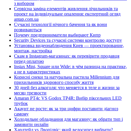
з вибором
Сервісна заміна елементів живлення лічильників та
проект на індивідуальне опалення: експертний огляд
antap.com.ua
Сучасні технології нічного бачення та як вони
розвиваються
Почему предприниматели выбирают Кипр
Security Devices та сучасні системи контролю доступу
Установка видеонаблюдения Киев — проектирование,
монтаж, настройка
Скам в Instagram-магазинах: як перевірити продавця
перед оплатою
Instax Mini, Square или Wide: в чём разница на практике,
а не в характеристиках
Корисні снеки та натуральна пастила Millennium для
прихильників здорового способу життя
30 дней без алкоголя: что меняется в теле и жизни за
месяц трезвости
Amaran PT4c VS Godox TP4R: Вибір піксельних LED
трубок
Акаунт не росте: як за три цифри поставити діагноз
самому
Холодильне обладнання для магазину: як обрати тип і
замовити онлайн
Хардтейл vs Двопідвіс: який велосипед вибрати?