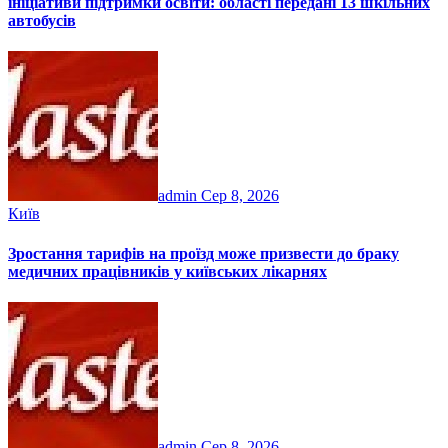
ініціативи підтримки освіти: області передані 13 шкільних
автобусів
admin
Сер 8, 2026
Київ
Зростання тарифів на проїзд може призвести до браку
медичних працівників у київських лікарнях
admin
Сер 8, 2026