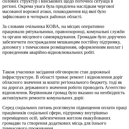
силових структур і військових щодо поточної ситуації в
регіоні. Окрема увага була приділена наслідкам чергової
масованої ворожої атаки, пошкодження від якої було
зафіксовано в чотирьох районах області.
За словами очільника КОВА, на місцях оперативно
працювали рятувальники, правоохоронці, комунальні служби
та органи місцевого самоврядування. Громадам було доручено
забезпечити постраждалим мешканцям постійну підтримку,
допомогу з тимчасовим розміщенням, оформленням виплат і
проведенням аварійно-відновлювальних робіт.
Також учасники засідання обговорили стан дорожньої
інфраструктури. В області триває ремонт і відновлення доріг
обласного значення за кошти регіонального бюджету, тоді як
на дорогах державного значення роботи проводить Агентство
відновлення. Керівникам громад було вказано на необхідність
активізувати ремонти комунальних доріг.
Серед соціальних питань розглянули підвищення оплати праці
працівників соціальної сфери, підтримку внутрішньо
переміщених осіб, забезпечення житлом евакуйованих
громадян та створення додаткових місць для їхнього
тимчасового проживання.