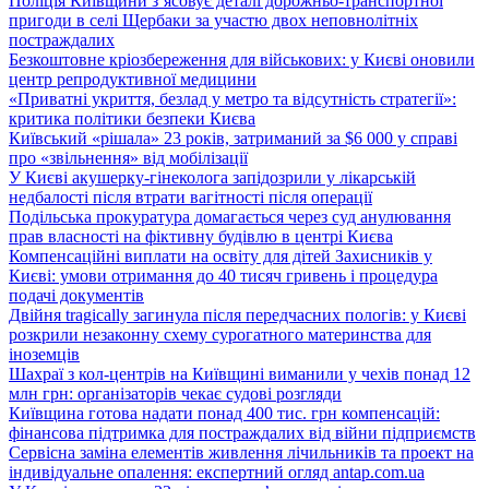
Поліція Київщини з’ясовує деталі дорожньо-транспортної
пригоди в селі Щербаки за участю двох неповнолітніх
постраждалих
Безкоштовне кріозбереження для військових: у Києві оновили
центр репродуктивної медицини
«Приватні укриття, безлад у метро та відсутність стратегії»:
критика політики безпеки Києва
Київський «рішала» 23 років, затриманий за $6 000 у справі
про «звільнення» від мобілізації
У Києві акушерку-гінеколога запідозрили у лікарській
недбалості після втрати вагітності після операції
Подільська прокуратура домагається через суд анулювання
прав власності на фіктивну будівлю в центрі Києва
Компенсаційні виплати на освіту для дітей Захисників у
Києві: умови отримання до 40 тисяч гривень і процедура
подачі документів
Двійня tragically загинула після передчасних пологів: у Києві
розкрили незаконну схему сурогатного материнства для
іноземців
Шахраї з кол-центрів на Київщині виманили у чехів понад 12
млн грн: організаторів чекає судові розгляди
Київщина готова надати понад 400 тис. грн компенсацій:
фінансова підтримка для постраждалих від війни підприємств
Сервісна заміна елементів живлення лічильників та проект на
індивідуальне опалення: експертний огляд antap.com.ua