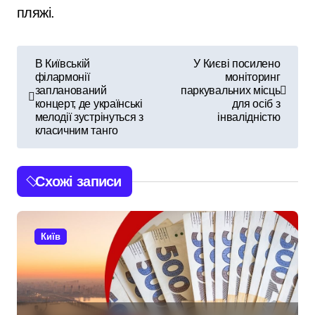
пляжі.
Н
В Київській
У Києві посилено
філармонії
моніторинг
а
запланований
паркувальних місць
концерт, де українські
для осіб з
в
мелодії зустрінуться з
інвалідністю
класичним танго
і
г
Схожі записи
а
ц
Київ
і
я