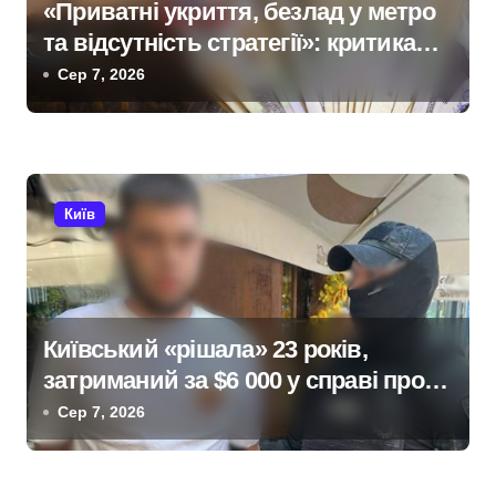
з
«Приватні укриття, безлад у метро
та відсутність стратегії»: критика
а
політики безпеки Києва
Сер 7, 2026
п
и
с
Київ
і
в
Київський «рішала» 23 років,
затриманий за $6 000 у справі про
«звільнення» від мобілізації
Сер 7, 2026