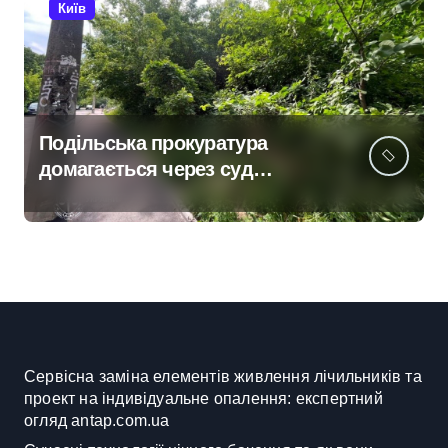
Київ
Подільська прокуратура
домагається через суд
анулювання прав власності
на фіктивну будівлю в центрі
Києва
Сервісна заміна елементів живлення лічильників та
проект на індивідуальне опалення: експертний
огляд antap.com.ua