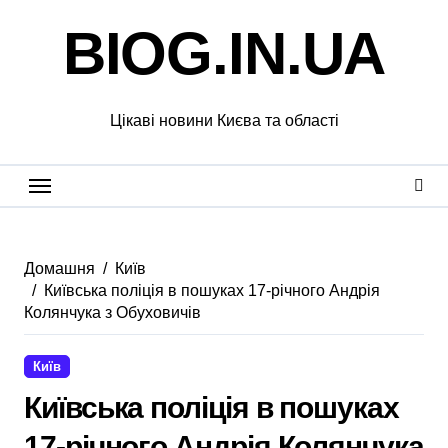
Перейти
BIOG.IN.UA
до
вмісту
Цікаві новини Києва та області
Домашня
Київ
Київська поліція в пошуках 17-річного Андрія
Колянчука з Обуховичів
Київ
Київська поліція в пошуках
17-річного Андрія Колянчука