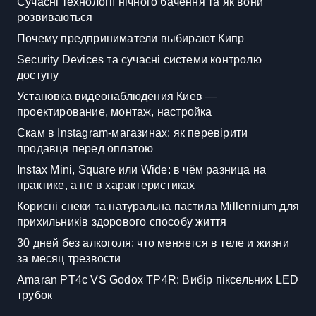
Сучасні технології нічного бачення та як вони
розвиваються
Почему предприниматели выбирают Кипр
Security Devices та сучасні системи контролю
доступу
Установка видеонаблюдения Киев —
проектирование, монтаж, настройка
Скам в Instagram-магазинах: як перевірити
продавця перед оплатою
Instax Mini, Square или Wide: в чём разница на
практике, а не в характеристиках
Корисні снеки та натуральна пастила Millennium для
прихильників здорового способу життя
30 дней без алкоголя: что меняется в теле и жизни
за месяц трезвости
Amaran PT4c VS Godox TP4R: Вибір піксельних LED
трубок