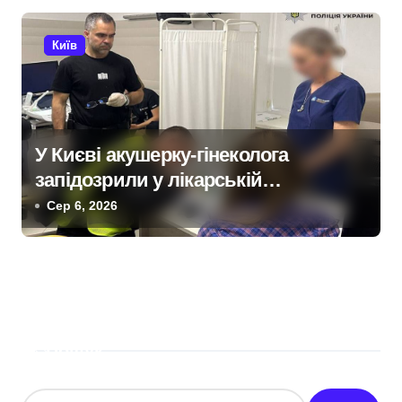
Київ
У Києві акушерку-гінеколога
запідозрили у лікарській
недбалості після втрати вагітності
Сер 6, 2026
після операції
Пошук