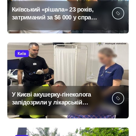
Київський «рішала» 23 років,
затриманий за $6 000 у справі
про «звільнення» від
мобілізації
Київ
У Києві акушерку-гінеколога
запідозрили у лікарській
недбалості після втрати
вагітності після операції