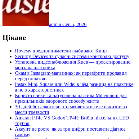
admin
Сер 5, 2026
Цікаве
Почему предприниматели выбирают Кипр
Security Devices та сучасні системи контролю доступу
Установка видеонаблюдения Киев — проектирование,
монтаж, настройка
Скам в Instagram-магазинах: як перевірити продавця
перед оплатою
Instax Mini, Square или Wide: в чём разница на практике,
а не в характеристиках
Корисні снеки та натуральна пастила Millennium для
прихильників здорового способу життя
30 дней без алкоголя: что меняется в теле и жизни за
месяц трезвости
Amaran PT4c VS Godox TP4R: Вибір піксельних LED
трубок
Акаунт не росте: як за три цифри поставити діагноз
самому