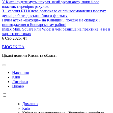
У Києві судитимуть шахрая, який украв авто, поки його
власник перевіряв рахунок
З 1 серпня БТІ Києва розпочало онлайн-замовлення послуг:
деталі роботи дистанційного формату
Нічна атака «шахедів» на Київщині: пожежі на складах і
пошкодження в Броварському районі
Instax Mini, Square или Wide: в чём разница на практике, а не в
характеристиках
6
Сер 2026, Чт
BIOG.IN.UA
Цікаві новини Києва та області
Навчання
Київ
Листівки
Цікаво
Домашня
Київ
Київська топменеджерка «Укрнафти» заробила