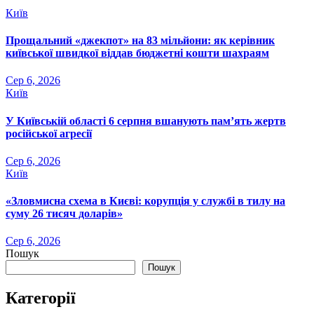
Київ
Прощальний «джекпот» на 83 мільйони: як керівник
київської швидкої віддав бюджетні кошти шахраям
Сер 6, 2026
Київ
У Київській області 6 серпня вшанують пам’ять жертв
російської агресії
Сер 6, 2026
Київ
«Зловмисна схема в Києві: корупція у службі в тилу на
суму 26 тисяч доларів»
Сер 6, 2026
Пошук
Пошук
Категорії