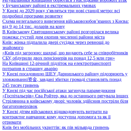
Рятувальники Київщини борються з наслідками ворожих атак
у Бучанському районі в екстремальних умовах
У Києві до 2029 року з’являться три нові станції метро: всі
подробиці програми розвитку
Схема нелегального вивезення військовозобов’язаних з Києва:
від 9 до 14 тис. доларів на кону
В Київському Святошинському районі розгорілася велика
пожежа: густий дим охопив численні райони міста
Київ: жінка підпалила двері сусідки через ревнощі до
знайомого
«Київ під загрозою: шахраї, що видають себе за співробітників
СБУ, обдурили двох пенсіонерів на понад 12,5 млн грн»
На Київщині 12-річний підліток на електротранспорті
потрапив в страшну аварію
У Києві посадовицю ШЕУ Дарницького району підозрюють у
зловживанні资金, завдані збитки громаді становлять понад
245 тисяч гривень
У Києві під час російської атаки загинула парамедикиня
«Госпітальєрів» Єва Ройтер, яка до останнього рятувала інших
Стрілянина в київському дворі: чоловік здійснив постріли біля
багатоповерхівок
У Києві дітям військових відшкодовують витрати на
контрактне навчання: кому доступна допомога та як її
отримати
Київ без мобільних укриттів: як пів мільярда гривень