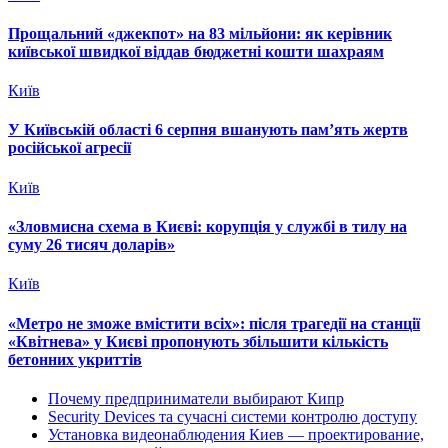
Прощальний «джекпот» на 83 мільйони: як керівник
київської швидкої віддав бюджетні кошти шахраям
Київ
У Київській області 6 серпня вшанують пам’ять жертв
російської агресії
Київ
«Зловмисна схема в Києві: корупція у службі в тилу на
суму 26 тисяч доларів»
Київ
«Метро не зможе вмістити всіх»: після трагедії на станції
«Квітнева» у Києві пропонують збільшити кількість
бетонних укриттів
Почему предприниматели выбирают Кипр
Security Devices та сучасні системи контролю доступу
Установка видеонаблюдения Киев — проектирование,