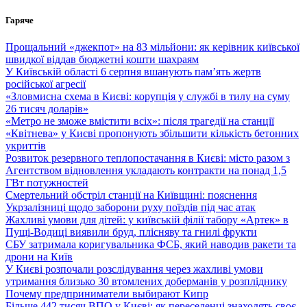
Перейти
Гаряче
до
вмісту
Прощальний «джекпот» на 83 мільйони: як керівник київської
швидкої віддав бюджетні кошти шахраям
У Київській області 6 серпня вшанують пам’ять жертв
російської агресії
«Зловмисна схема в Києві: корупція у службі в тилу на суму
26 тисяч доларів»
«Метро не зможе вмістити всіх»: після трагедії на станції
«Квітнева» у Києві пропонують збільшити кількість бетонних
укриттів
Розвиток резервного теплопостачання в Києві: місто разом з
Агентством відновлення укладають контракти на понад 1,5
ГВт потужностей
Смертельний обстріл станції на Київщині: пояснення
Укрзалізниці щодо заборони руху поїздів під час атак
Жахливі умови для дітей: у київській філії табору «Артек» в
Пущі-Водиці виявили бруд, плісняву та гнилі фрукти
СБУ затримала коригувальника ФСБ, який наводив ракети та
дрони на Київ
У Києві розпочали розслідування через жахливі умови
утримання близько 30 втомлених доберманів у розпліднику
Почему предприниматели выбирают Кипр
Більше 442 тисяч ВПО у Києві: як переселенці знаходять своє