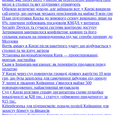
місце в столиці та яку підтримку отримують
Обіцяли величезні доходи, але забирали все: у Києві викрили
call-центр, що ошукав чеських пенсіонерів на майже 9 млн грн
План підготовки Києва до зимового сезону виконано лише на
6%: причини побоювань посадовців КМДА у витратах
Security Devices та сучасні системи контролю доступу
Затримання завершилося конфліктом: киянин та його
спільник напали на прикордонника під час спроби прориву до
Молдови
Витік аміаку в Києві після ракетного удару: що відбувається у
столиці та чи існує загроза
Установка видеонаблюдения Киев — проектирование,
монтаж, настройка
Скам в Instagram-магазинах: як перевірити продавця перед
оплатою
У Києві через суд повернули громаді ділянку вартістю 10 млн
грн, що була захоплена для самочинної забудови під оренду
У липні в лікарнях Київщини з’явилося майже 500
новонароджених: найактивніші медзаклади
Суд у Києві розгляне справу організатора схеми підробки
інвалідності за $28 тис. і статусу «обмежено придатного» за
$15 тис.
Кібербезпека для підприємців: поради поліції Київщини для
захисту бізнесу та фінансів