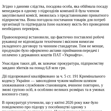
Згідно з даними слідства, посадова особа, яка обіймала посаду
менеджера в одному з підрозділів компанії й була членом
закупівельної комісії, змовилась з представниками приватного
підприємства. Вона погодила постачання товарів для потреб
організації та підтвердила їхню належну якість без проведення
необхідних перевірок.
Правоохоронці встановили, що фактично поставлені робочі
рукавиці не відповідали технічним і якісним вимогам
укладеного договору та чинним стандартам. Тим не менше,
продукцію було оформлено актами приймання-передачі і
оплачено з державних коштів ПАТ «Укрнафта».
Унаслідок таких дій, як зазначає прокуратура, підприємству
завдано збитків на понад 6,8 млн грн.
Дії підозрюваної кваліфіковано за ч. 5 ст. 191 Кримінального
кодексу України — заволодіння чужим майном шляхом
зловживання службовим становищем, вчинене повторно, у
змові групою осіб, в особливо великих розмірах та в умовах
воєнного стану.
В прокуратурі уточнили, що у квітні 2026 року вже було
повідомлено про підозру у пособництві одному з