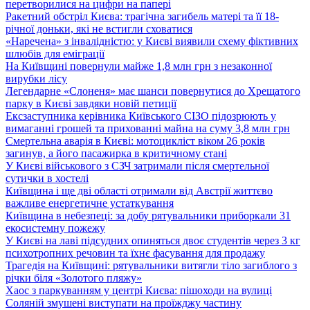
перетворилися на цифри на папері
Ракетний обстріл Києва: трагічна загибель матері та її 18-
річної доньки, які не встигли сховатися
«Наречена» з інвалідністю: у Києві виявили схему фіктивних
шлюбів для еміграції
На Київщині повернули майже 1,8 млн грн з незаконної
вирубки лісу
Легендарне «Слоненя» має шанси повернутися до Хрещатого
парку в Києві завдяки новій петиції
Ексзаступника керівника Київського СІЗО підозрюють у
вимаганні грошей та прихованні майна на суму 3,8 млн грн
Смертельна аварія в Києві: мотоцикліст віком 26 років
загинув, а його пасажирка в критичному стані
У Києві військового з СЗЧ затримали після смертельної
сутички в хостелі
Київщина і ще дві області отримали від Австрії життєво
важливе енергетичне устаткування
Київщина в небезпеці: за добу рятувальники приборкали 31
екосистемну пожежу
У Києві на лаві підсудних опиняться двоє студентів через 3 кг
психотропних речовин та їхнє фасування для продажу
Трагедія на Київщині: рятувальники витягли тіло загиблого з
річки біля «Золотого пляжу»
Хаос з паркуванням у центрі Києва: пішоходи на вулиці
Соляній змушені виступати на проїжджу частину