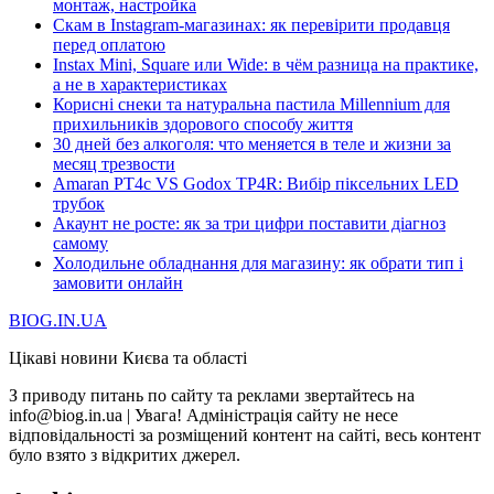
монтаж, настройка
Скам в Instagram-магазинах: як перевірити продавця
перед оплатою
Instax Mini, Square или Wide: в чём разница на практике,
а не в характеристиках
Корисні снеки та натуральна пастила Millennium для
прихильників здорового способу життя
30 дней без алкоголя: что меняется в теле и жизни за
месяц трезвости
Amaran PT4c VS Godox TP4R: Вибір піксельних LED
трубок
Акаунт не росте: як за три цифри поставити діагноз
самому
Холодильне обладнання для магазину: як обрати тип і
замовити онлайн
BIOG.IN.UA
Цікаві новини Києва та області
З приводу питань по сайту та реклами звертайтесь на
info@biog.in.ua | Увага! Адміністрація сайту не несе
відповідальності за розміщений контент на сайті, весь контент
було взято з відкритих джерел.