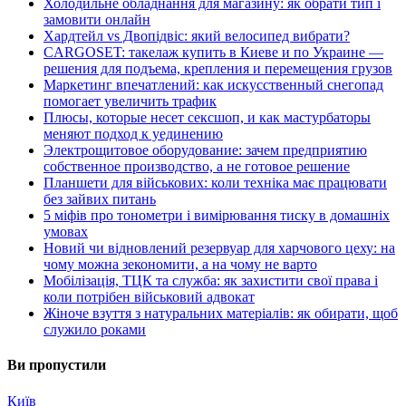
Холодильне обладнання для магазину: як обрати тип і
замовити онлайн
Хардтейл vs Двопідвіс: який велосипед вибрати?
CARGOSET: такелаж купить в Киеве и по Украине —
решения для подъема, крепления и перемещения грузов
Маркетинг впечатлений: как искусственный снегопад
помогает увеличить трафик
Плюсы, которые несет сексшоп, и как мастурбаторы
меняют подход к уединению
Электрощитовое оборудование: зачем предприятию
собственное производство, а не готовое решение
Планшети для військових: коли техніка має працювати
без зайвих питань
5 міфів про тонометри і вимірювання тиску в домашніх
умовах
Новий чи відновлений резервуар для харчового цеху: на
чому можна зекономити, а на чому не варто
Мобілізація, ТЦК та служба: як захистити свої права і
коли потрібен військовий адвокат
Жіноче взуття з натуральних матеріалів: як обирати, щоб
служило роками
Ви пропустили
Київ