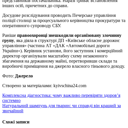
представників постачальника. Наразі триває встановлення
інших осіб, причетних до справи.
Досудове розслідування проводить Печерське управління
поліції столиці за процесуального керівництва прокуратури та
оперативного супроводу СБУ.
Раніше
правоохоронці знешкодили організовану злочинну
групу
, яка діяла в структурі ДП «Київське обласне дорожнє
управління» (частина АТ «ДАК «Автомобільні дороги
України»). Керівник установи, його заступник і комерційний
директор організували масштабну схему незаконного
збагачення на державному майні, перетворивши склади та
виробничі приміщення на джерело власного тіньового доходу.
Фото:
Джерело
Створено за матеріалами: kyivschina24.com
Навігація
Комплексна діагностика: чому важливо перевіряти здоров’я
системно
записів
Натуральний шампунь для тварин: чи справді він кращий за
звичайний
Схожі записи