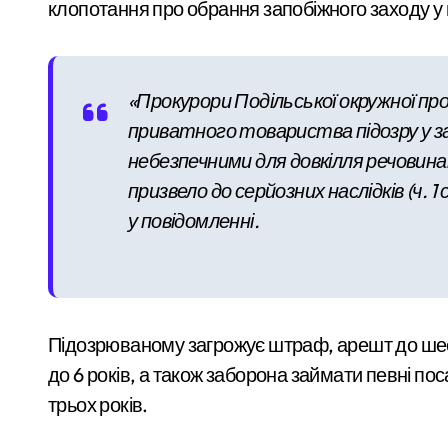
клопотання про обрання запобіжного заходу у 
«Зловмисна схема в Києві: корупція у 
«Метро не зможе вмістити всіх»: після
«Прокурори Подільської окружної п
Розвиток резервного теплопостачання
приватного товариства підозру у 
Смертельний обстріл станції на Київщ
небезпечними для довкілля речовина
призвело до серйозних наслідків (ч. 1 
ENSO призупинила реалізацію трьох Ж
у повідомленні.
Підозрюваному загрожує штраф, арешт до шести
до 6 років, а також заборона займати певні пос
трьох років.