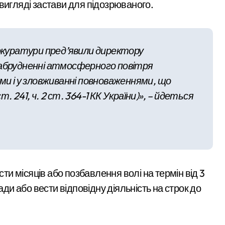
вигляді застави для підозрюваного.
службі в тилу на суму 26 тисяч доларів»
 трагедії на станції «Квітнева» у Києві пропонують збільшити к
рокуратури пред’явили директору
 в Києві: місто разом з Агентством відновлення укладають к
забрудненні атмосферного повітря
ині: пояснення Укрзалізниці щодо заборони руху поїздів під ч
ми і у зловживанні повноваженнями, що
ст. 241, ч. 2 ст. 364-1 КК України)», – йдеться
К у Києві: офіс закритий, телефони мовчать, керівник покину
 місяців або позбавлення волі на термін від 3
ади або вести відповідну діяльність на строк до