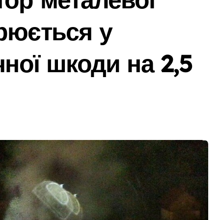
 гриф з Німеччини ледве в survivors after мандрівки на Ки
рюється у
чної підтримки: у Київській області з’явиться унікальний мар
едение исследования
чної шкоди на 2,5
барі у $2000 за ненастоящий діагноз
ь зброї: результати декларування в Києві
я в Днепре: диагностика, обслуживание и замена деталей
ами мережі із 39 нелегальних казино
дського транспорту у Києві виявився найгарячішим
міжнародної логістики
 оголосили підозру через завищену ціну на УЗД на 6 млн грн
майже 2 тисячі пожеж за рік у природних екосистемах