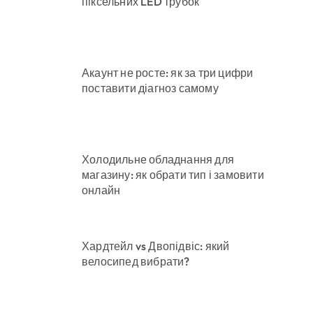
піксельних LED трубок
Акаунт не росте: як за три цифри
поставити діагноз самому
Холодильне обладнання для
магазину: як обрати тип і замовити
онлайн
Хардтейл vs Двопідвіс: який
велосипед вибрати?