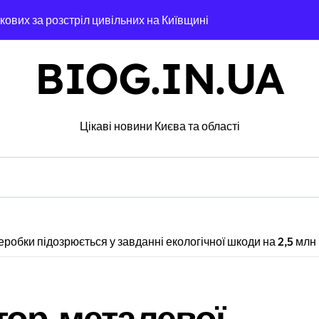
ькових за розстріл цивільних на Київщині
х буревіїв: пошкоджено 62 будинки, понад 18 тисяч родин з
BIOG.IN.UA
 20 вольєрів у притулку для тварин
стартувала з ініціативи підтримки освіти: області передані 1
Цікаві новини Києва та області
извести до браку медичних працівників у київських лікарнях
увальники тривожаться через зростання трагедій
ох районах, постраждалі на місці події
озкраданні понад пів мільйона гривень під час ремонту зони
робки підозрюється у завданні екологічної шкоди на 2,5 млн
ятувальники працюють над наслідками масованої атаки в Київс
альну групу, що займалася вивезенням дезертирів з військо
тор металевої
4-річну дівчину, яка не повернулася додому після конфлікту