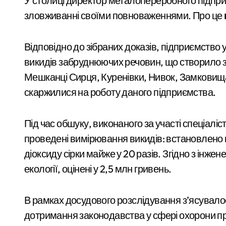
У столиці директор металопереробного підприємства підозрюється у забрудненні повітря та
стартувала з
Київщина готова надати понад 400 ти
зловживанні своїми повноваженнями. Про це
ініціативи підтримки
Сервісна заміна елементів живлення 
освіти: області
У Києві затримали 23-річного кур’єр
Відповідно до зібраних доказів, підприємств
передані 13
викидів забруднюючих речовин, що створило 
Підполковнику ПС ЗСУ пред’явили нові
шкільних автобусів
Мешканці Сирця, Куренівки, Нивок, Замковища
Ракетний удар по Києву: BOOKCHEF втр
скаржилися на роботу даного підприємства.
Сучасні технології нічного бачення т
Під час обшуку, виконаного за участі спеціаліст
«Стрільба заради шоу: у Києві 20-річ
проведені вимірювання викидів: встановлено 
У Києві усунули витік 100 літрів аміак
діоксиду сірки майже у 20 разів. Згідно з інже
Виявлено переплату понад 16,5 млн г
екології, оцінені у 2,5 млн гривень.
У Київському суді прийняли рішення 
В рамках досудового розслідування з’ясувало
Прощальний «джекпот» на 83 мільйони
дотримання законодавства у сфері охорони пр
У Київській області 6 серпня вшанують