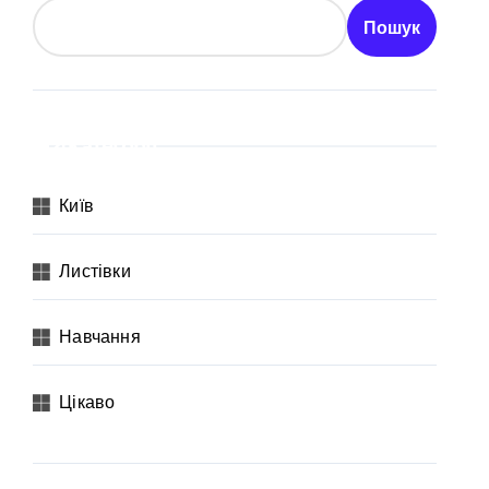
ївщині
Пошук
шрут для молоді
Категорії
Київ
Листівки
Навчання
Цікаво