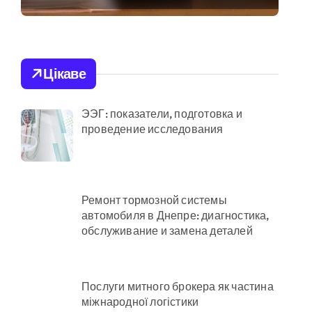
розстріл цивільних
від війни підприємств
на Київщині
й огляд antap.com.ua
ка СБУ
Цікаве
а активи на понад 20 млн грн
ЭЭГ: показатели, подготовка и
проведение исследования
Ремонт тормозной системы
автомобиля в Днепре: диагностика,
адовцю Державної служби зайнятості
обслуживание и замена деталей
раям
Послуги митного брокера як частина
міжнародної логістики