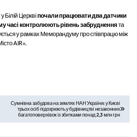
у Білій Церкві
почали працювати два датчики
ому часі контролюють рівень забруднення
та
зується у рамках Меморандуму про співпрацю між
Місто AIR».
Сумнівна забудова на землях НАН України: у Києві
трьох осіб підозрюють у будівництві незаконних
багатоповерхівок із збитками понад 2,3 млн грн