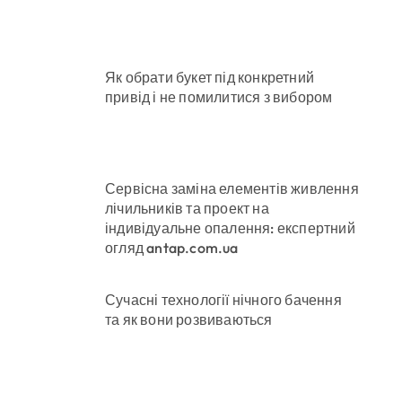
ількість бетонних укриттів
Як обрати букет під конкретний
привід і не помилитися з вибором
онтракти на понад 1,5 ГВт потужностей
ас атак
в місто
Сервісна заміна елементів живлення
лічильників та проект на
індивідуальне опалення: експертний
огляд antap.com.ua
Сучасні технології нічного бачення
та як вони розвиваються