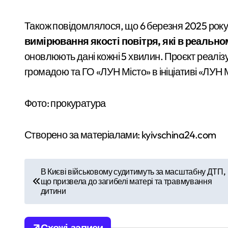
Також повідомлялося, що 6 березня 2025 року 
вимірювання якості повітря, які в реальн
оновлюють дані кожні 5 хвилин. Проєкт реалі
громадою та ГО «ЛУН Місто» в ініціативі «ЛУН 
Фото: прокуратура
Створено за матеріалами: kyivschina24.com
Н
В Києві військовому судитимуть за масштабну ДТП,
що призвела до загибелі матері та травмування
а
дитини
в
Схожі записи