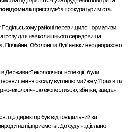
закритий, телефони
с. грн компенсацій: фінансова підтримка для постраждалих 
повідомила
пресслужба прокуратури міста.
мовчать, керівник
лічильників та проект на індивідуальне опалення: експертни
покинув місто
а: пенсіонерка втратила $18 тисяч через фейкового полковни
о у Подільському районі перевищило нормативи
загрозу для навколишнього середовища.
 звинувачення: 6 квартир у Києві, апартаменти в Буковелі т
, Почайни, Оболоні та Лук’янівки неодноразово
атив більше 100 тисяч книг та всі свої запаси
а як вони розвиваються
ів Державної екологічної інспекції, були
ний юнак запустив сигнальні ракети у дворі»
перевищення оксиду вуглецю майже у 11 разів та
у після удару рф
нерно-екологічною експертизою, збитки, завдані
рн у закупівлі серверів: поліція Києва висунула підозру пос
щодо організатора ботоферми для російського сервісу
ся, що директор був відповідальний за
: як керівник київської швидкої віддав бюджетні кошти шах
ироди на підприємстві. До суду надіслано
 пам’ять жертв російської агресії