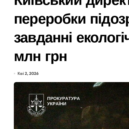
Дивовижне порятунок: червонокнижний
переробки підоз
Від навчального закладу до психологі
ЭЭГ: показатели, подготовка и пров
завданні екологі
Психіатра з Київщини спіймали на ха
млн грн
Більше 1,3 млн набоїв та 2500 одиниц
Ремонт тормозной системы автомобил
Кві 2, 2026
Київ: судовий процес над організатор
Від 27 до 41 градуса: який вид грома
Послуги митного брокера як частина 
У Києві колишньому директору лікарні
Київщина пережила сплеск загорянь: 