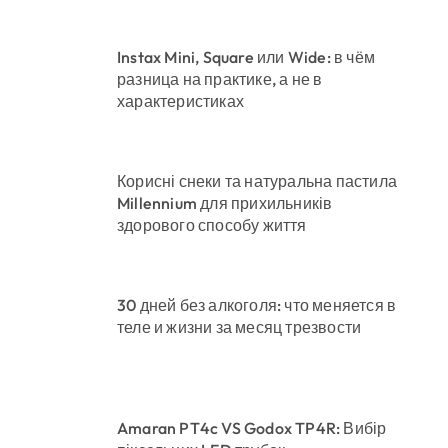
Instax Mini, Square или Wide: в чём
разница на практике, а не в
характеристиках
Корисні снеки та натуральна пастила
Millennium для прихильників
здорового способу життя
30 дней без алкоголя: что меняется в
теле и жизни за месяц трезвости
Amaran PT4c VS Godox TP4R: Вибір