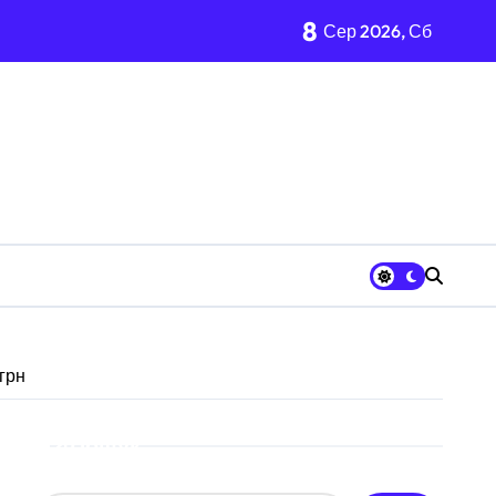
8
Сер 2026, Сб
алишились без електрики
3 шкільних автобусів
 «Вербне»
 грн
ькому регіоні
вих частин Київщини та інших областей
Пошук