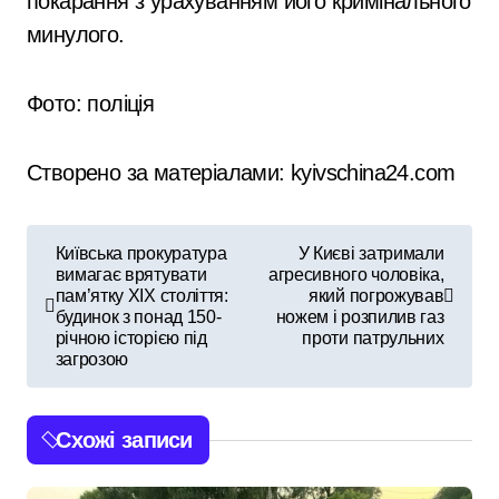
покарання з урахуванням його кримінального
минулого.
Фото: поліція
Створено за матеріалами: kyivschina24.com
Н
Київська прокуратура
У Києві затримали
вимагає врятувати
агресивного чоловіка,
а
пам’ятку XIX століття:
який погрожував
будинок з понад 150-
ножем і розпилив газ
в
річною історією під
проти патрульних
загрозою
і
г
Схожі записи
а