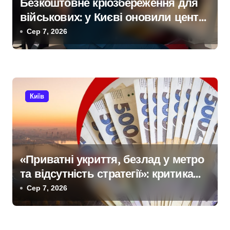
Безкоштовне кріозбереження для
військових: у Києві оновили центр
репродуктивної медицини
Сер 7, 2026
Київ
«Приватні укриття, безлад у метро
та відсутність стратегії»: критика
політики безпеки Києва
Сер 7, 2026