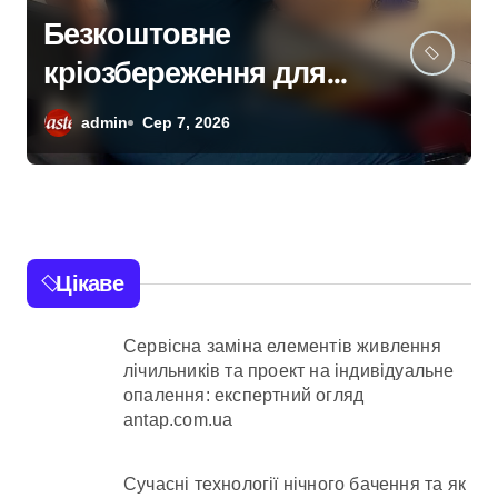
«Приватні укриття,
безлад у метро та
відсутність стратегії»:
admin
Сер 7, 2026
критика політики
безпеки Києва
Цікаве
Сервісна заміна елементів живлення
лічильників та проект на індивідуальне
опалення: експертний огляд
antap.com.ua
Сучасні технології нічного бачення та як