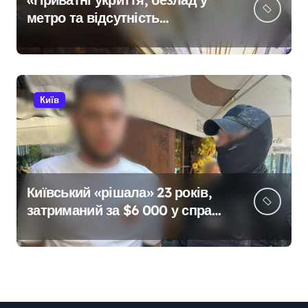
метро та відсутність
стратегії»: критика політики
безпеки Києва
Київ
Київський «рішала» 23 років,
затриманий за $6 000 у справі
про «звільнення» від
мобілізації