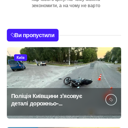
зекономити, а на чому не варто
Ви пропустили
Київ
Поліція Київщини з’ясовує
деталі дорожньо-
транспортної пригоди в селі
Щербаки за участю двох
неповнолітніх постраждалих