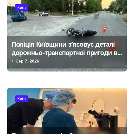
ц
Київ
і
я
з
Поліція Київщини з’ясовує деталі
дорожньо-транспортної пригоди в
а
селі Щербаки за участю двох
Сер 7, 2026
п
неповнолітніх постраждалих
и
с
Київ
і
в