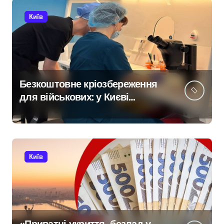
Київ
Безкоштовне кріозбереження
для військових: у Києві
оновили центр
репродуктивної медицини
Київ
«Приватні укриття, безлад у