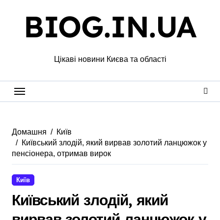
Перейти
BIOG.IN.UA
до
вмісту
Цікаві новини Києва та області
Домашня
Київ
Київський злодій, який вирвав золотий ланцюжок у
пенсіонера, отримав вирок
Київ
Київський злодій, який
вирвав золотий ланцюжок у