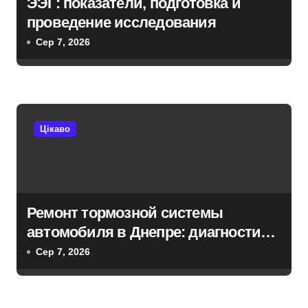
ЭЭГ: показатели, подготовка и
з
проведение исследования
Сер 7, 2026
а
п
и
Цікаво
с
і
в
Ремонт тормозной системы
автомобиля в Днепре: диагностика,
обслуживание и замена деталей
Сер 7, 2026