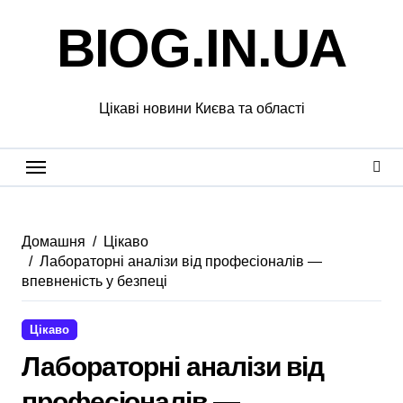
Перейти
BIOG.IN.UA
до
вмісту
Цікаві новини Києва та області
Домашня
Цікаво
Лабораторні аналізи від професіоналів —
впевненість у безпеці
Цікаво
Лабораторні аналізи від
професіоналів —