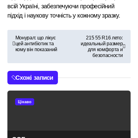
всій Україні, забезпечуючи професійний
підхід і наукову точність у кожному зразку.
Н
Монурал: що лікує
215 55 R16 лето:
цей антибіотик та
идеальный размер
а
кому він показаний
для комфорта и
безопасности
в
і
Схожі записи
г
а
Цікаво
ц
і
я