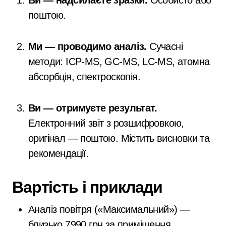
Ви — надсилаєте зразки.
Особисто або
поштою.
Ми — проводимо аналіз.
Сучасні
методи: ICP‑MS, GC‑MS, LC‑MS, атомна
абсорбція, спектроскопія.
Ви — отримуєте результат.
Електронний звіт з розшифровкою,
оригінал — поштою. Містить висновки та
рекомендації.
Вартість і приклади
Аналіз повітря («Максимальний») —
близько 7990 грн за приміщення,