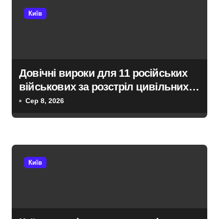
с
Київ
і
в
Довічні вироки для 11 російських
військових за розстріл цивільних
на Київщині
Сер 8, 2026
Київ