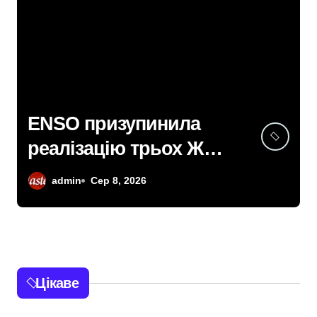
ENSO призупинила
реалізацію трьох ЖК у
Києві: офіс закритий,
admin
Сер 8, 2026
телефони мовчать,
керівник покинув
місто
Цікаве