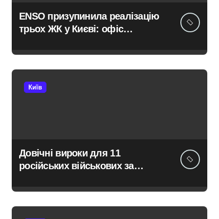
ENSO призупинила реалізацію
трьох ЖК у Києві: офіс
закритий, телефони мовчать,
керівник покинув місто
Київ
Довічні вироки для 11
російських військових за
розстріл цивільних на
Київщині