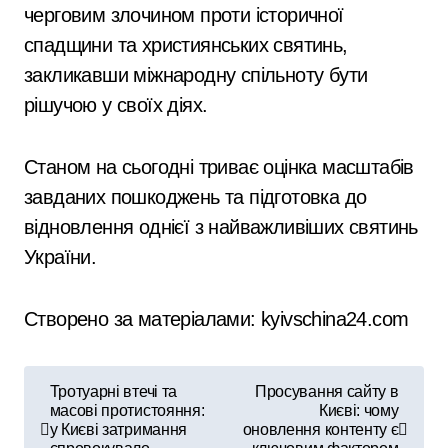
черговим злочином проти історичної
спадщини та християнських святинь,
закликавши міжнародну спільноту бути
рішучою у своїх діях.
Станом на сьогодні триває оцінка масштабів
завданих пошкоджень та підготовка до
відновлення однієї з найважливіших святинь
України.
Створено за матеріалами: kyivschina24.com
Н
Тротуарні втечі та
Просування сайту в
масові протистояння:
Києві: чому
а
у Києві затримання
оновлення контенту є