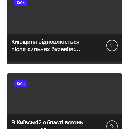
Київ
Київщина відновлюється
після сильних буревіїв:
пошкоджено 62 будинки,
понад 18 тисяч родин
залишились без електрики
Київ
В Київській області вогонь