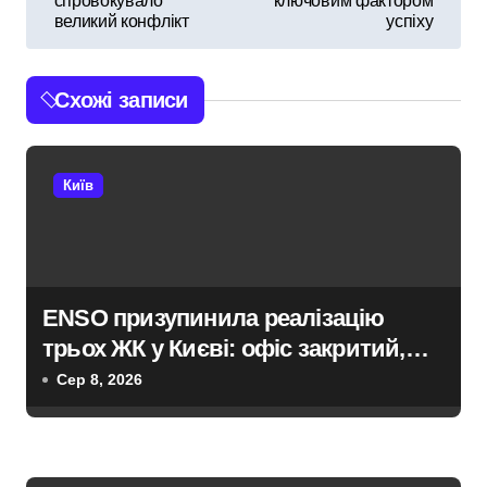
спровокувало
ключовим фактором
в
великий конфлікт
успіху
і
Схожі записи
г
а
Київ
ц
і
я
ENSO призупинила реалізацію
з
трьох ЖК у Києві: офіс закритий,
а
телефони мовчать, керівник
Сер 8, 2026
покинув місто
п
и