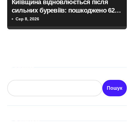
Київщина відновлюється після
сильних буревіїв: пошкоджено 62
будинки, понад 18 тисяч родин
Сер 8, 2026
залишились без електрики
Пошук
Пошук
Категорії