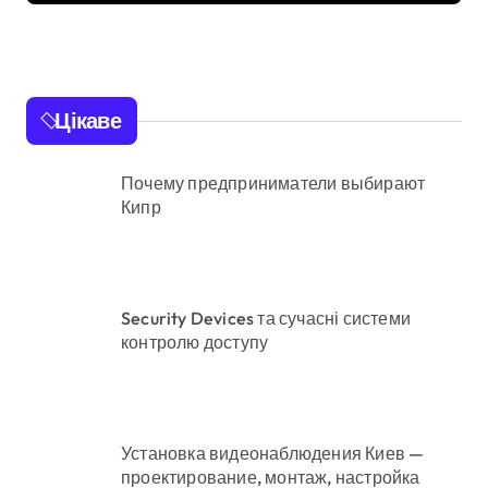
бруд, плісняву та
гнилі фрукти
Цікаве
Почему предприниматели выбирают
Кипр
Security Devices та сучасні системи
контролю доступу
Установка видеонаблюдения Киев —
проектирование, монтаж, настройка