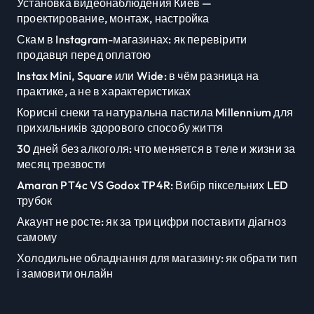
Установка видеонаблюдения Киев —
проектирование, монтаж, настройка
Скам в Instagram-магазинах: як перевірити
продавця перед оплатою
Instax Mini, Square или Wide: в чём разница на
практике, а не в характеристиках
Корисні снеки та натуральна пастила Millennium для
прихильників здорового способу життя
30 дней без алкоголя: что меняется в теле и жизни за
месяц трезвости
Amaran PT4c VS Godox TP4R: Вибір піксельних LED
трубок
Акаунт не росте: як за три цифри поставити діагноз
самому
Холодильне обладнання для магазину: як обрати тип
і замовити онлайн