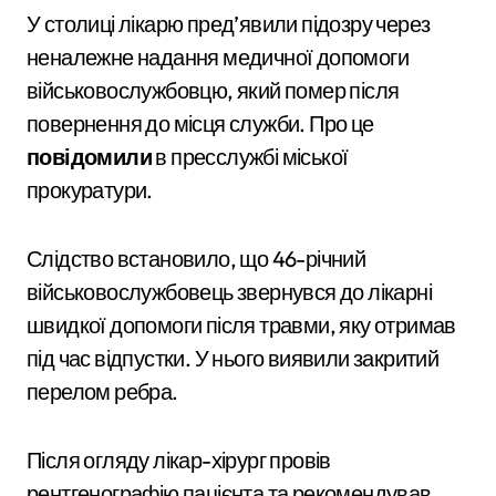
У столиці лікарю пред’явили підозру через
неналежне надання медичної допомоги
військовослужбовцю, який помер після
повернення до місця служби. Про це
повідомили
в пресслужбі міської
прокуратури.
Слідство встановило, що 46-річний
військовослужбовець звернувся до лікарні
швидкої допомоги після травми, яку отримав
під час відпустки. У нього виявили закритий
перелом ребра.
Після огляду лікар-хірург провів
рентгенографію пацієнта та рекомендував