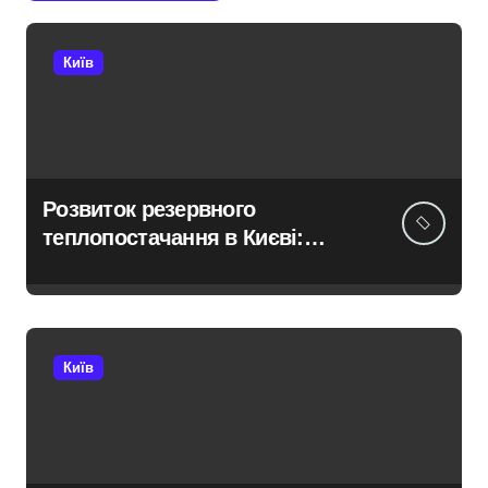
Київ
Розвиток резервного
теплопостачання в Києві:
місто разом з Агентством
відновлення укладають
контракти на понад 1,5 ГВт
потужностей
Київ