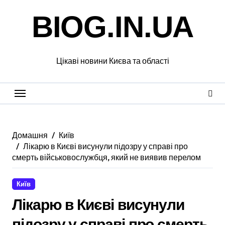
Перейти
BIOG.IN.UA
до
вмісту
Цікаві новини Києва та області
Домашня
Київ
Лікарю в Києві висунули підозру у справі про
смерть військовослужбця, який не виявив перелом
Київ
Лікарю в Києві висунули
підозру у справі про смерть