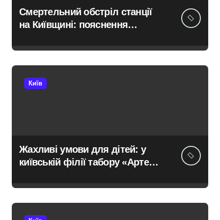
Смертельний обстріл станції
на Київщині: пояснення
Укрзалізниці щодо заборони
руху поїздів під час атак
Київ
Жахливі умови для дітей: у
київській філії табору «Артек»
в Пущі-Водиці виявили бруд,
плісняву та гнилі фрукти