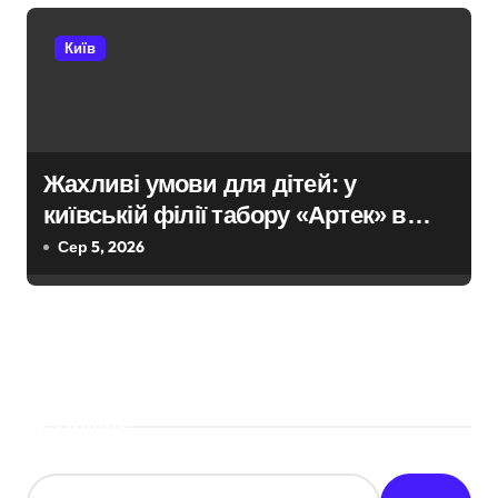
Київ
Жахливі умови для дітей: у
київській філії табору «Артек» в
Пущі-Водиці виявили бруд,
Сер 5, 2026
плісняву та гнилі фрукти
Пошук