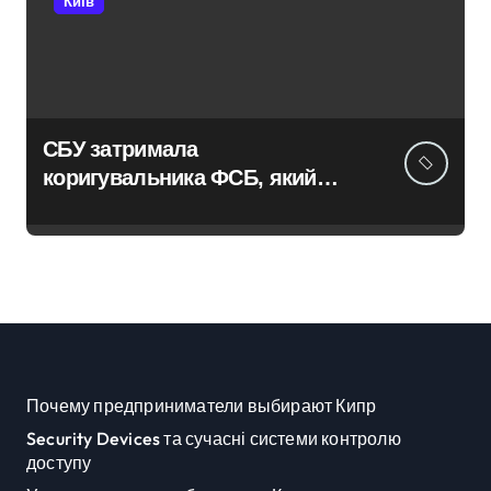
Київ
СБУ затримала
коригувальника ФСБ, який
наводив ракети та дрони на
Київ
Почему предприниматели выбирают Кипр
Security Devices та сучасні системи контролю
доступу