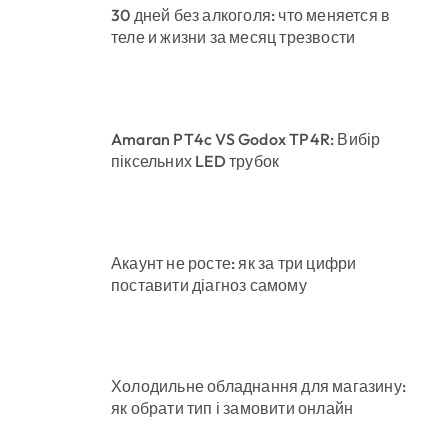
30 дней без алкоголя: что меняется в
теле и жизни за месяц трезвости
Amaran PT4c VS Godox TP4R: Вибір
піксельних LED трубок
Акаунт не росте: як за три цифри
поставити діагноз самому
Холодильне обладнання для магазину:
як обрати тип і замовити онлайн