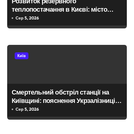
Розвиток резервного
а
теплопостачання в Києві: місто
п
разом з Агентством відновлення
Сер 5, 2026
укладають контракти на понад 1,5
и
ГВт потужностей
с
і
Київ
в
Смертельний обстріл станції на
Київщині: пояснення Укрзалізниці
щодо заборони руху поїздів під час
Сер 5, 2026
атак