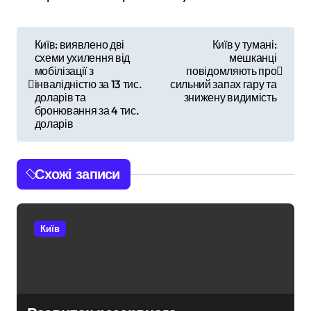
Н
Київ: виявлено дві
Київ у тумані:
схеми ухилення від
мешканці
а
мобілізації з
повідомляють про
інвалідністю за 13 тис.
сильний запах гару та
в
доларів та
знижену видимість
бронювання за 4 тис.
і
доларів
г
Схожі записи
а
ц
Київ
і
я
з