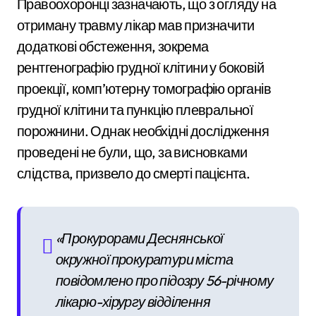
Правоохоронці зазначають, що з огляду на
отриману травму лікар мав призначити
додаткові обстеження, зокрема
рентгенографію грудної клітини у боковій
проекції, комп’ютерну томографію органів
грудної клітини та пункцію плевральної
порожнини. Однак необхідні дослідження
проведені не були, що, за висновками
слідства, призвело до смерті пацієнта.
«Прокурорами Деснянської
окружної прокуратури міста
повідомлено про підозру 56-річному
лікарю-хірургу відділення