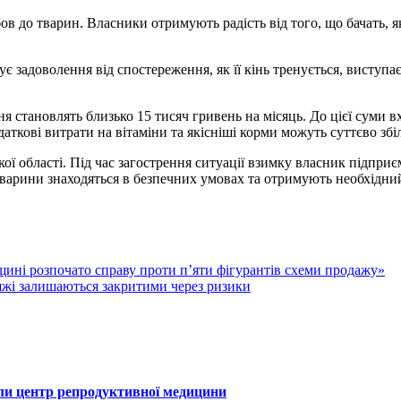
бов до тварин. Власники отримують радість від того, що бачать, 
я становлять близько 15 тисяч гривень на місяць. До цієї суми в
аткові витрати на вітаміни та якісніші корми можуть суттєво зб
ої області. Під час загострення ситуації взимку власник підпри
 тварини знаходяться в безпечних умовах та отримують необхідни
щині розпочато справу проти п’яти фігурантів схеми продажу»
яжі залишаються закритими через ризики
или центр репродуктивної медицини