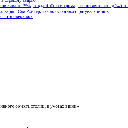
в в страшну аварію
овживанні资金, завдані збитки громаді становлять понад 245 ти
тальєрів» Єва Ройтер, яка до останнього рятувала інших
 багатоповерхівок
ивного об’єкта столиці в умовах війни»