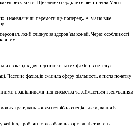
ажаючі результати. Ще однією гордістю є шестирічна Магія —
ар.
персонал, який слідкує за здоров’ям коней. Через особливості
ажливим.
ьних закладів для підготовки таких фахівців не існує.
і. Частина фахівців змінила сферу діяльності, а після початку
 штатними працівниками підприємства та займаються тренуванням
имових тренувань коням потрібно спеціальне кування із
дувачі іноді роблять між собою неформальні ставки на