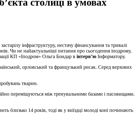
’єкта столиці в умовах
ів. Чи не найактуальніші питання про сьогодення іподрому,
ізації КП «Іподром» Ольга Бондар в
інтерв’ю
Інформатору.
країнський, орловський та французький рисак. Серед верхових
пробувань тварин.
остійно переміщуються між тренувальними базами і пасовищами.
ить близько 14 років, тоді як у виїздці молоді коні починають