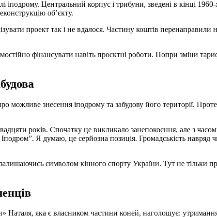
 іподрому. Центральний корпус і трибуни, зведені в кінці 1960-х
еконструкцію об’єкту.
ізувати проект так і не вдалося. Частину коштів перенаправили н
амостійно фінансувати навіть проєктні роботи. Попри зміни тар
будова
о можливе знесення іподрому та забудову його території. Проте
е Іподром”. Я думаю, це серйозна позиція. Громадськість навряд
залишаючись символом кінного спорту України. Тут не тільки про
ленців
 Наталя, яка є власником частини коней, наголошує: утримання