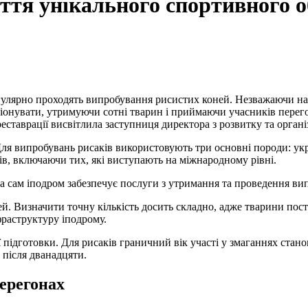
тя унікального спортивного об
онувати, утримуючи сотні тварин і приймаючи учасників перегон
еставрації висвітлила заступниця директора з розвитку та орган
. Для випробувань рисаків використовують три основні породи: у
в, включаючи тих, які виступають на міжнародному рівні.
, а сам іподром забезпечує послуги з утримання та проведення ви
оней. Визначити точну кількість досить складно, адже тварини п
фраструктуру іподрому.
 підготовки. Для рисаків граничний вік участі у змаганнях станов
 після дванадцяти.
перегонах