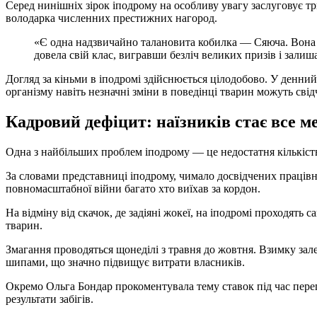
Серед нинішніх зірок іподрому на особливу увагу заслуговує т
володарка численних престижних нагород.
«Є одна надзвичайно талановита кобилка — Сяюча. Вона ще дуже молода, але вже показує чудові результати. Ми віримо, що її найзначніші перемоги ще попереду. А Магія вже
довела свій клас, вигравши безліч великих призів і зал
Догляд за кіньми в іподромі здійснюється цілодобово. У денний 
організму навіть незначні зміни в поведінці тварин можуть св
Кадровий дефіцит: наїзників стає все 
Одна з найбільших проблем іподрому — це недостатня кількість 
За словами представниці іподрому, чимало досвідчених працівни
повномасштабної війни багато хто виїхав за кордон.
На відміну від скачок, де задіяні жокеї, на іподромі проходят
тварин.
Змагання проводяться щонеділі з травня до жовтня. Взимку зал
шипами, що значно підвищує витрати власників.
Окремо Ольга Бондар прокоментувала тему ставок під час перего
результати забігів.