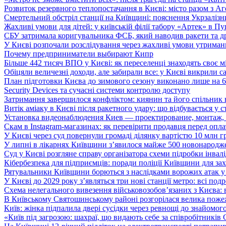
Розвиток резервного теплопостачання в Києві: місто разом з 
Смертельний обстріл станції на Київщині: пояснення Укрзалізни
Жахливі умови для дітей: у київській філії табору «Артек» в П
СБУ затримала коригувальника ФСБ, який наводив ракети та д
У Києві розпочали розслідування через жахливі умови утриман
Почему предприниматели выбирают Кипр
Більше 442 тисяч ВПО у Києві: як переселенці знаходять своє м
Обіцяли величезні доходи, але забирали все: у Києві викрили c
План підготовки Києва до зимового сезону виконано лише на
Security Devices та сучасні системи контролю доступу
Затримання завершилося конфліктом: киянин та його спільник
Витік аміаку в Києві після ракетного удару: що відбувається у с
Установка видеонаблюдения Киев — проектирование, монтаж,
Скам в Instagram-магазинах: як перевірити продавця перед опл
У Києві через суд повернули громаді ділянку вартістю 10 млн г
У липні в лікарнях Київщини з’явилося майже 500 новонародж
Суд у Києві розгляне справу організатора схеми підробки інвалі
Кібербезпека для підприємців: поради поліції Київщини для зах
Рятувальники Київщини борються з наслідками ворожих атак у
У Києві до 2029 року з’являться три нові станції метро: всі по
Схема нелегального вивезення військовозобов’язаних з Києва: ві
В Київському Святошинському районі розгорілася велика пожеж
Київ: жінка підпалила двері сусідки через ревнощі до знайомог
«Київ під загрозою: шахраї, що видають себе за співробітників