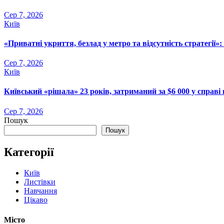
Сер 7, 2026
Київ
«Приватні укриття, безлад у метро та відсутність стратегії»
Сер 7, 2026
Київ
Київський «рішала» 23 років, затриманий за $6 000 у справі п
Сер 7, 2026
Пошук
Пошук
Категорії
Київ
Листівки
Навчання
Цікаво
Місто