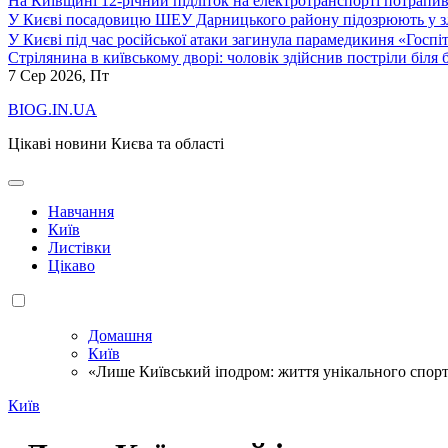
На Київщині 12-річний підліток на електротранспорті потрапи
У Києві посадовицю ШЕУ Дарницького району підозрюють у зл
У Києві під час російської атаки загинула парамедикиня «Госпі
Стрілянина в київському дворі: чоловік здійснив постріли біля
7
Сер 2026, Пт
BIOG.IN.UA
Цікаві новини Києва та області
Навчання
Київ
Листівки
Цікаво
Домашня
Київ
«Лише Київський іподром: життя унікального спорт
Київ