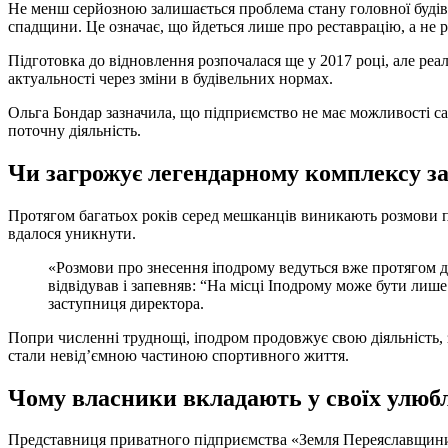
Не менш серйозною залишається проблема стану головної будівлі
спадщини. Це означає, що йдеться лише про реставрацію, а не р
Підготовка до відновлення розпочалася ще у 2017 році, але реал
актуальності через зміни в будівельних нормах.
Ольга Бондар зазначила, що підприємство не має можливості с
поточну діяльність.
Чи загрожує легендарному комплексу за
Протягом багатьох років серед мешканців виникають розмови пр
вдалося уникнути.
«Розмови про знесення іподрому ведуться вже протягом двадцяти років. Спочатку це викликало занепокоєння, але з часом ми просто звикли. Віталій Кличко неодноразово нас
відвідував і запевняв: “На місці Іподрому може бути лиш
заступниця директора.
Попри численні труднощі, іподром продовжує свою діяльність, 
стали невід’ємною частиною спортивного життя.
Чому власники вкладають у своїх улюб
Представниця приватного підприємства «Земля Переяславщини»