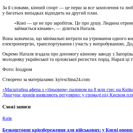
За її словами, кінний спорт — це перш за все захоплення та лю
у багатьох випадках відходить на другий план.
«Коні — це не про заробіток. Це про душу. Людина отримує задоволення від спостереження, як її кінь тренується, виступає й перемагає. Саме заради цих емоцій багато хто й
займається кіньми», — ділиться Наталя.
Вона зазначила, що мінімальні витрати на утримання одного кон
електроенергію, транспортування і участь у випробуваннях. Дод
Окремо Наталя згадала про допомогу кінному заводу з Запорізьк
молодняку української та орловської рисистих порід. Наразі ці
Фото: Іподром
Створено за матеріалами: kyivschina24.com
Навігація
«Масштабна афера з «тіньовим» паливом на 8 млн грн: на Київ
Двигуни дронів виявляють регулярно: у громаді під Києвом пл
записів
Схожі записи
Київ
Безкоштовне кріозбереження для військових: у Києві онов