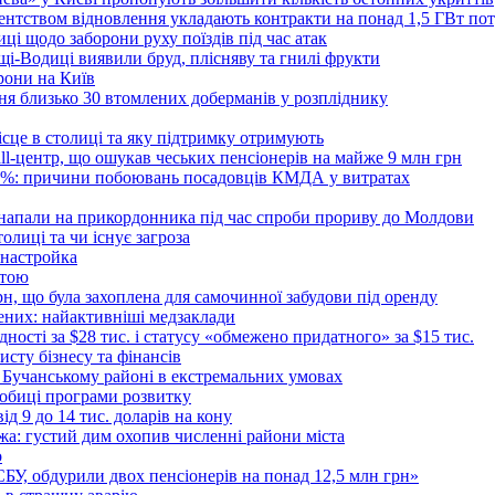
Агентством відновлення укладають контракти на понад 1,5 ГВт по
ці щодо заборони руху поїздів під час атак
ущі-Водиці виявили бруд, плісняву та гнилі фрукти
рони на Київ
ня близько 30 втомлених доберманів у розпліднику
ісце в столиці та яку підтримку отримують
all-центр, що ошукав чеських пенсіонерів на майже 9 млн грн
 6%: причини побоювань посадовців КМДА у витратах
 напали на прикордонника під час спроби прориву до Молдови
толиці та чи існує загроза
 настройка
атою
рн, що була захоплена для самочинної забудови під оренду
ених: найактивніші медзаклади
дності за $28 тис. і статусу «обмежено придатного» за $15 тис.
исту бізнесу та фінансів
 Бучанському районі в екстремальних умовах
дробиці програми розвитку
д 9 до 14 тис. доларів на кону
а: густий дим охопив численні райони міста
о
 СБУ, обдурили двох пенсіонерів на понад 12,5 млн грн»