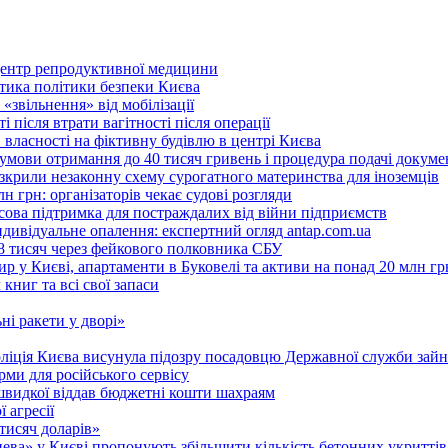
 центр репродуктивної медицини
ритика політики безпеки Києва
«звільнення» від мобілізації
 після втрати вагітності після операції
 власності на фіктивну будівлю в центрі Києва
 умови отримання до 40 тисяч гривень і процедура подачі докуме
розкрили незаконну схему сурогатного материнства для іноземців
н грн: організаторів чекає судові розгляди
сова підтримка для постраждалих від війни підприємств
ндивідуальне опалення: експертний огляд antap.com.ua
18 тисяч через фейкового полковника СБУ
 у Києві, апартаменти в Буковелі та активи на понад 20 млн гр
ниг та всі свої запаси
ні ракети у дворі»
поліція Києва висунула підозру посадовцю Державної служби зайн
ми для російського сервісу
швидкої віддав бюджетні кошти шахраям
 агресії
 тисяч доларів»
тнева» у Києві пропонують збільшити кількість бетонних укриттів