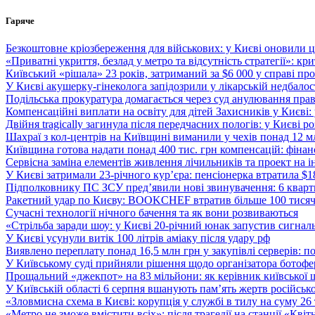
Перейти
Гаряче
до
вмісту
Безкоштовне кріозбереження для військових: у Києві оновили
«Приватні укриття, безлад у метро та відсутність стратегії»: к
Київський «рішала» 23 років, затриманий за $6 000 у справі про 
У Києві акушерку-гінеколога запідозрили у лікарській недбалості
Подільська прокуратура домагається через суд анулювання прав
Компенсаційні виплати на освіту для дітей Захисників у Києві:
Двійня tragically загинула після передчасних пологів: у Києві 
Шахраї з кол-центрів на Київщині виманили у чехів понад 12 мл
Київщина готова надати понад 400 тис. грн компенсацій: фінан
Сервісна заміна елементів живлення лічильників та проект на і
У Києві затримали 23-річного кур’єра: пенсіонерка втратила $
Підполковнику ПС ЗСУ пред’явили нові звинувачення: 6 квартир
Ракетний удар по Києву: BOOKCHEF втратив більше 100 тисяч к
Сучасні технології нічного бачення та як вони розвиваються
«Стрільба заради шоу: у Києві 20-річний юнак запустив сигналь
У Києві усунули витік 100 літрів аміаку після удару рф
Виявлено переплату понад 16,5 млн грн у закупівлі серверів: 
У Київському суді прийняли рішення щодо організатора ботофер
Прощальний «джекпот» на 83 мільйони: як керівник київської 
У Київській області 6 серпня вшанують пам’ять жертв російської
«Зловмисна схема в Києві: корупція у службі в тилу на суму 26
«Метро не зможе вмістити всіх»: після трагедії на станції «Кві