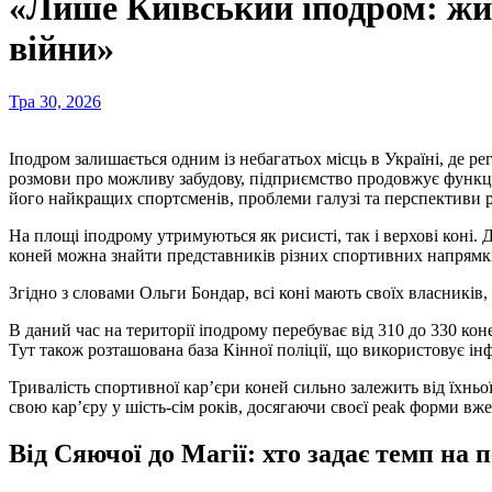
«Лише Київський іподром: жит
війни»
Тра 30, 2026
Іподром залишається одним із небагатьох місць в Україні, де регулярно проходять випробування рисистих коней. Незважаючи на застарілу інфраструктуру, нестачу фінансування та тривалі
розмови про можливу забудову, підприємство продовжує функці
його найкращих спортсменів, проблеми галузі та перспективи р
На площі іподрому утримуються як рисисті, так і верхові коні
коней можна знайти представників різних спортивних напрямкі
Згідно з словами Ольги Бондар, всі коні мають своїх власників
В даний час на території іподрому перебуває від 310 до 330 к
Тут також розташована база Кінної поліції, що використовує ін
Тривалість спортивної кар’єри коней сильно залежить від їхньої
свою кар’єру у шість-сім років, досягаючи своєї peak форми вже
Від Сяючої до Магії: хто задає темп на 