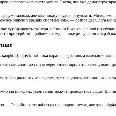
рирічна орловська рисиста кобила Сяюча, яка вже демонструє вр
ишаючись однією з кращих спортсменок», — розповідає Ольга Бонд
час тут працюють тренери, наїзники й конярі, а вночі перебуває 
ідчити про серйозні проблеми, тому швидке реагування є вкрай в
менше
кадрів. Професія наїзника наразі є рідкісною, а належних навчал
ків залишили цю галузь через низькі зарплати і важкі умови прац
ь саме забіги рисистих коней, тому тут працюють наїзники, які є
ежно від погодних умов заїзди можуть проводитись рідше. Для з
нів. Офіційного тоталізатора на іподромі немає, але деякі відві