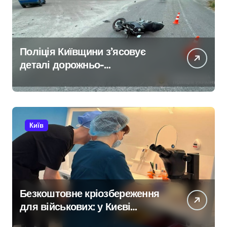
Поліція Київщини з’ясовує
деталі дорожньо-
транспортної пригоди в селі
Щербаки за участю двох
неповнолітніх постраждалих
Київ
Безкоштовне кріозбереження
для військових: у Києві
оновили центр