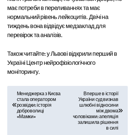
має потреби в переливаннях та має
нормальний рівень лейкоцитів. Двічі на
тиждень вона відвідує медзаклад для
перевірок та аналізів.
Також читайте: у Львові відкрили перший в
Україні Центр нейрофізіологічного
моніторингу.
Н
Менеджерка з Києва
Вперше в історії
стала оператором
України суд визнав
а
розвідки: історія
шлюбні відносини
доброволиці
між двома
в
«Мамки»
чоловіками: апеляція
залишила рішення
і
в силі