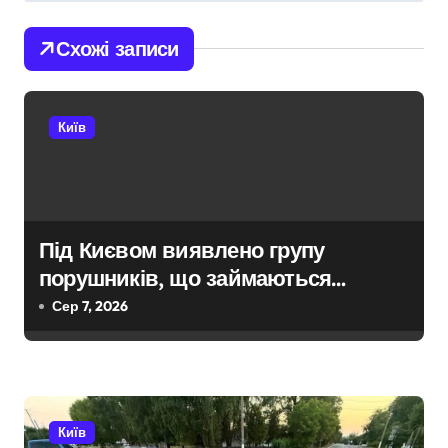
г
Схожі записи
а
ц
Київ
і
я
з
Під Києвом виявлено групу
а
порушників, що займаються
п
незаконною вирубкою лісу
Сер 7, 2026
и
с
і
Київ