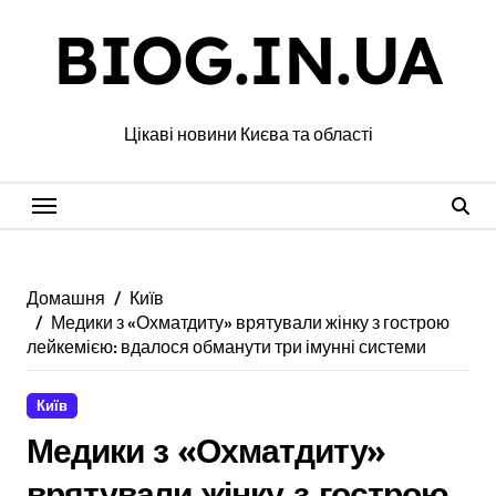
Перейти
BIOG.IN.UA
до
вмісту
Цікаві новини Києва та області
Домашня
Київ
Медики з «Охматдиту» врятували жінку з гострою
лейкемією: вдалося обманути три імунні системи
Київ
Медики з «Охматдиту»
врятували жінку з гострою