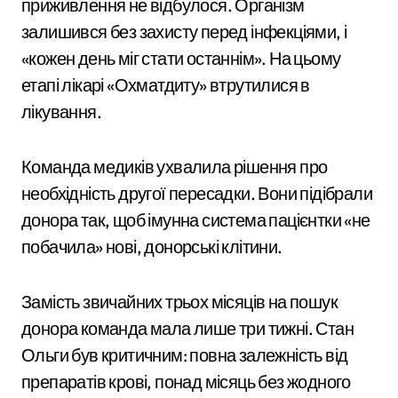
приживлення не відбулося. Організм
залишився без захисту перед інфекціями, і
«кожен день міг стати останнім». На цьому
етапі лікарі «Охматдиту» втрутилися в
лікування.
Команда медиків ухвалила рішення про
необхідність другої пересадки. Вони підібрали
донора так, щоб імунна система пацієнтки «не
побачила» нові, донорські клітини.
Замість звичайних трьох місяців на пошук
донора команда мала лише три тижні. Стан
Ольги був критичним: повна залежність від
препаратів крові, понад місяць без жодного