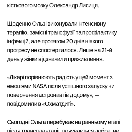
кісткового мозку Олександр Лисиця.
Щоденно Ользі виконували інтенсивну
терапію, замісні трансфузії та профілактику
інфекцій, але протягом 20 днів ніякого
прогресу не спостерігалося. Лише на 21-й
день у жінки відзначили приживлення.
«Лікарі порівнюють радість у цей момент з
емоціями NASA після успішного запуску чи
повернення астронавтів додому», —
повідомили в «Охматдиті».
Сьогодні Ольга перебуває на ранньому етапі
після трансплантації, почувається добре, не