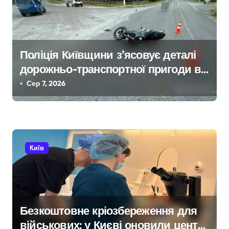
в
Поліція Київщини з’ясовує деталі
дорожньо-транспортної пригоди в
селі Щербаки за участю двох
Сер 7, 2026
неповнолітніх постраждалих
Київ
Безкоштовне кріозбереження для
військових: у Києві оновили центр