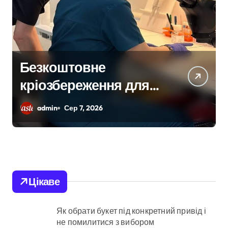
Безкоштовне
кріозбереження для
військових: у Києві
admin
Сер 7, 2026
оновили центр
репродуктивної
медицини
Цікаве
Як обрати букет під конкретний привід і
не помилитися з вибором