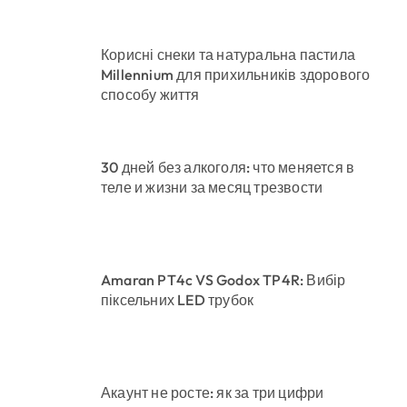
Корисні снеки та натуральна пастила
Millennium для прихильників здорового
способу життя
30 дней без алкоголя: что меняется в
теле и жизни за месяц трезвости
Amaran PT4c VS Godox TP4R: Вибір
піксельних LED трубок
Акаунт не росте: як за три цифри