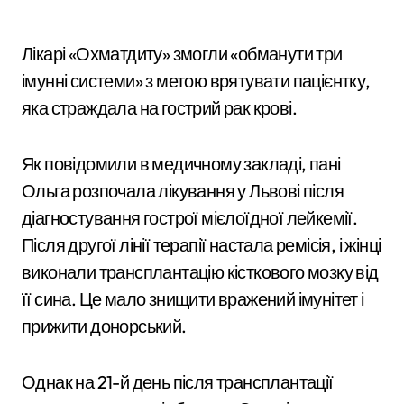
Лікарі «Охматдиту» змогли «обманути три
імунні системи» з метою врятувати пацієнтку,
яка страждала на гострий рак крові.
Як повідомили в медичному закладі, пані
Ольга розпочала лікування у Львові після
діагностування гострої мієлоїдної лейкемії.
Після другої лінії терапії настала ремісія, і жінці
виконали трансплантацію кісткового мозку від
її сина. Це мало знищити вражений імунітет і
прижити донорський.
Однак на 21-й день після трансплантації