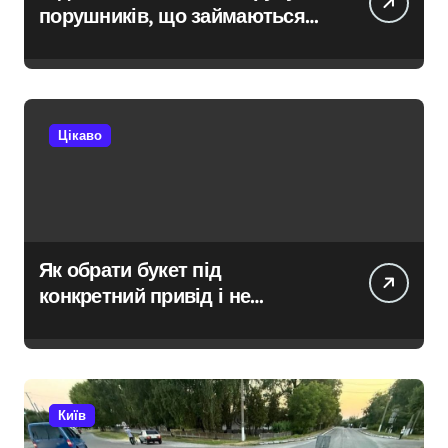
порушників, що займаються
незаконною вирубкою лісу
Цікаво
Як обрати букет під
конкретний привід і не
помилитися з вибором
Київ