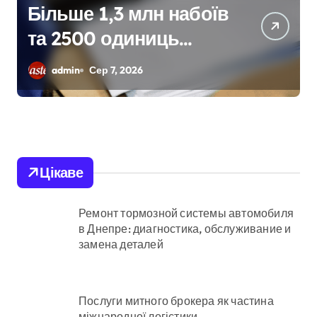
Київ: судовий процес
над організаторами
мережі із 39
admin
Сер 7, 2026
нелегальних казино
Цікаве
Ремонт тормозной системы автомобиля
в Днепре: диагностика, обслуживание и
замена деталей
Послуги митного брокера як частина
міжнародної логістики