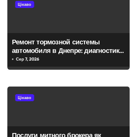
Цікаво
ц
і
я
Ремонт тормозной системы
з
автомобиля в Днепре: диагностика,
а
обслуживание и замена деталей
Сер 7, 2026
п
и
с
Цікаво
і
в
Послуги митного брокера як