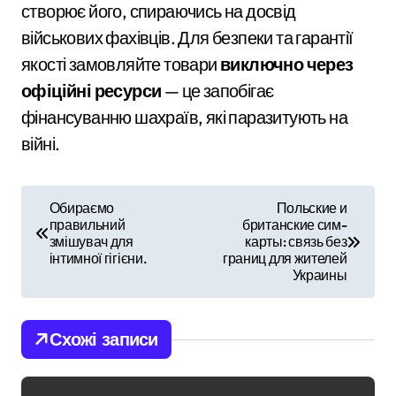
створює його, спираючись на досвід
військових фахівців. Для безпеки та гарантії
якості замовляйте товари
виключно через
офіційні ресурси
— це запобігає
фінансуванню шахраїв, які паразитують на
війні.
Н
Обираємо
Польские и
правильний
британские сим-
а
змішувач для
карты: связь без
інтимної гігієни.
границ для жителей
в
Украины
і
Схожі записи
г
а