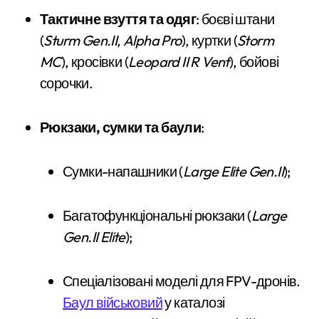
Тактичне взуття та одяг
: боєві штани
(
Sturm Gen.II
,
Alpha Pro
), куртки (
Storm
MC
), кросівки (
Leopard II R Vent
), бойові
сорочки.
Рюкзаки, сумки та баули
:
Сумки-напашники (
Large Elite Gen.II
);
Багатофункціональні рюкзаки (
Large
Gen.II Elite
);
Спеціалізовані моделі для FPV-дронів.
Баул військовий
у каталозі