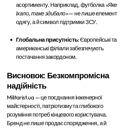
асортименту. Наприклад, футболка
«Яке
їхало, таке здибало»
— не лише елемент
одягу, а й символ підтримки ЗСУ.
Глобальна присутність
: Європейські та
американські філіали забезпечують
постачання закордоном.
Висновок: Безкомпромісна
надійність
Militarist.ua — це поєднання інженерної
майстерності, патріотизму та глибокого
розуміння потреб кінцевого користувача.
Бренд не лише продає спорядження, а й