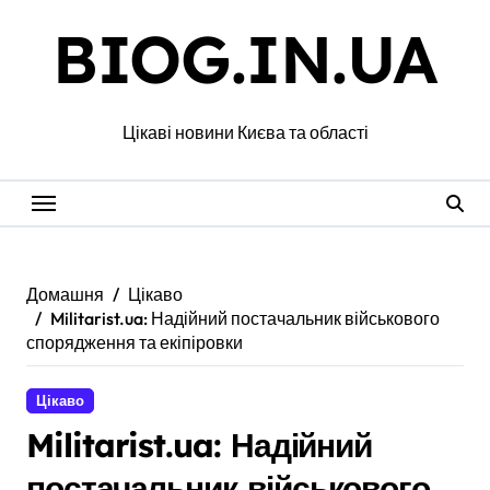
Перейти
BIOG.IN.UA
до
вмісту
Цікаві новини Києва та області
Домашня
Цікаво
Militarist.ua: Надійний постачальник військового
спорядження та екіпіровки
Цікаво
Militarist.ua: Надійний
постачальник військового