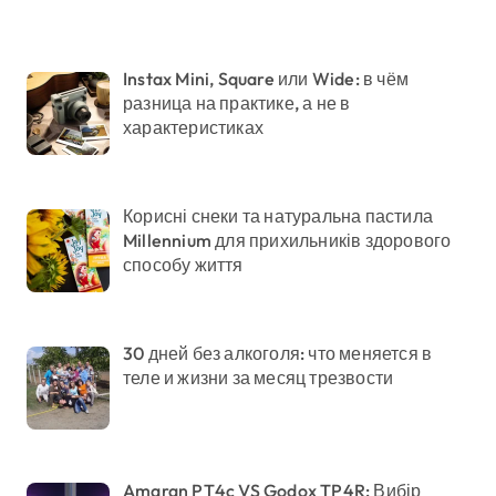
Instax Mini, Square или Wide: в чём
разница на практике, а не в
характеристиках
Корисні снеки та натуральна пастила
Millennium для прихильників здорового
способу життя
30 дней без алкоголя: что меняется в
теле и жизни за месяц трезвости
Amaran PT4c VS Godox TP4R: Вибір