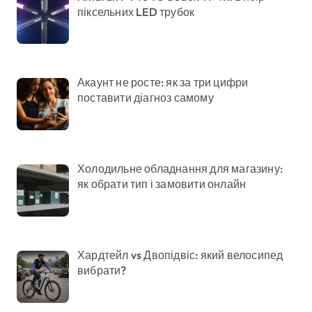
піксельних LED трубок
Акаунт не росте: як за три цифри
поставити діагноз самому
Холодильне обладнання для магазину:
як обрати тип і замовити онлайн
Хардтейл vs Двопідвіс: який велосипед
вибрати?