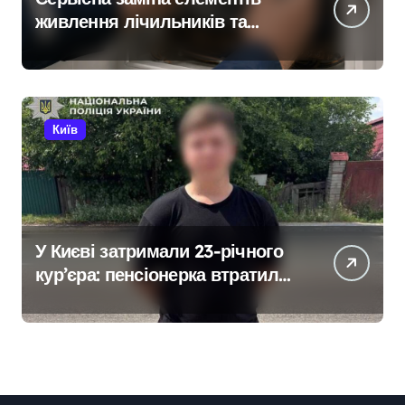
живлення лічильників та
проект на індивідуальне
опалення: експертний огляд
antap.com.ua
Київ
У Києві затримали 23-річного
кур’єра: пенсіонерка втратила
$18 тисяч через фейкового
полковника СБУ