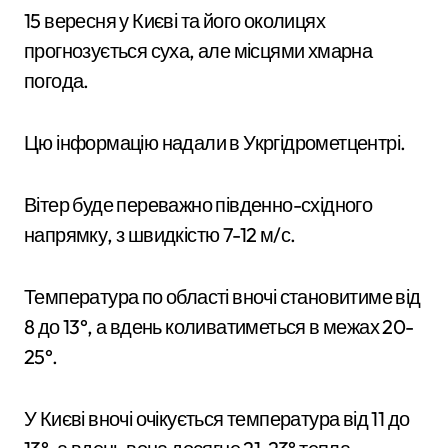
15 вересня у Києві та його околицях
прогнозується суха, але місцями хмарна
погода.
Цю інформацію надали в Укргідрометцентрі.
Вітер буде переважно південно-східного
напрямку, з швидкістю 7-12 м/с.
Температура по області вночі становитиме від
8 до 13°, а вдень коливатиметься в межах 20-
25°.
У Києві вночі очікується температура від 11 до