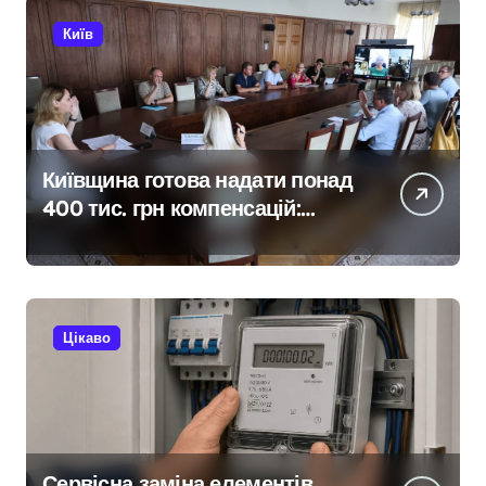
Київ
Київщина готова надати понад
400 тис. грн компенсацій:
фінансова підтримка для
постраждалих від війни
підприємств
Цікаво
Сервісна заміна елементів