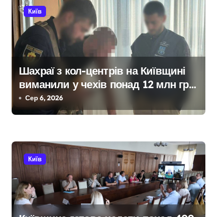
ц
Київ
і
я
з
Шахраї з кол-центрів на Київщині
виманили у чехів понад 12 млн грн:
а
організаторів чекає судові розгляди
Сер 6, 2026
п
и
с
Київ
і
в