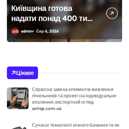
ва
У Києві затримали
00 тис.
річного кур’єра:
й:
пенсіонерка втрат
admin
Сер 6, 2026
тримка
$18 тисяч через
лих від
фейкового
мств
полковника СБУ
Цікаве
Сервісна заміна елементів живлення
лічильників та проект на індивідуальне
опалення: експертний огляд
antap.com.ua
Сучасні технології нічного бачення та як