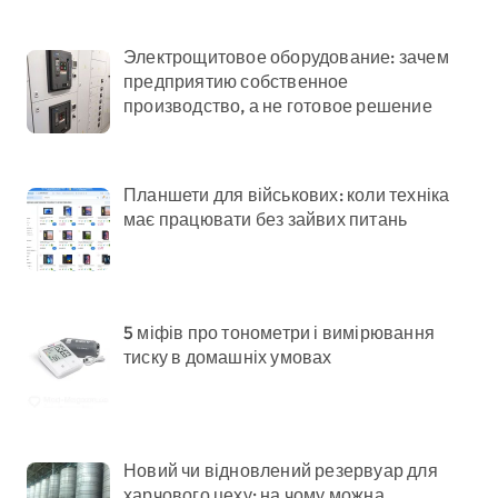
Электрощитовое оборудование: зачем
предприятию собственное
производство, а не готовое решение
Планшети для військових: коли техніка
має працювати без зайвих питань
5 міфів про тонометри і вимірювання
тиску в домашніх умовах
Новий чи відновлений резервуар для
харчового цеху: на чому можна