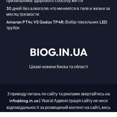
прихильників здорового способу життя
30 дней без алкоголя: что меняется в теле и жизни за
месяц трезвости
Amaran PT4c VS Godox TP4R: Вибір піксельних LED
трубок
BIOG.IN.UA
Цікаві новини Києва та області
З приводу питань по сайту та реклами звертайтесь на
info@biog.in.ua | Увага! Адміністрація сайту не несе
відповідальності за розміщений контент на сайті, весь
контент було взято з відкритих джерел.