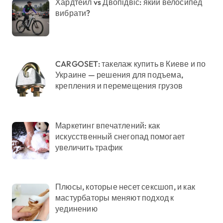
Хардтейл vs Двопідвіс: який велосипед
вибрати?
CARGOSET: такелаж купить в Киеве и по
Украине — решения для подъема,
крепления и перемещения грузов
Маркетинг впечатлений: как
искусственный снегопад помогает
увеличить трафик
Плюсы, которые несет сексшоп, и как
мастурбаторы меняют подход к
уединению