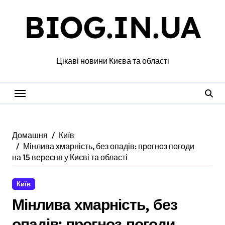
Перейти
BIOG.IN.UA
до
вмісту
Цікаві новини Києва та області
Домашня
Київ
Мінлива хмарність, без опадів: прогноз погоди
на 15 вересня у Києві та області
Київ
Мінлива хмарність, без
опадів: прогноз погоди