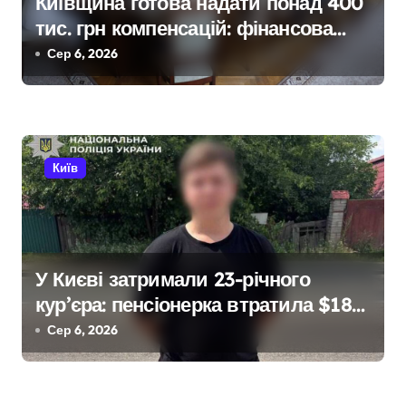
Київщина готова надати понад 400
тис. грн компенсацій: фінансова
підтримка для постраждалих від
Сер 6, 2026
війни підприємств
Київ
У Києві затримали 23-річного
кур’єра: пенсіонерка втратила $18
тисяч через фейкового полковника
Сер 6, 2026
СБУ