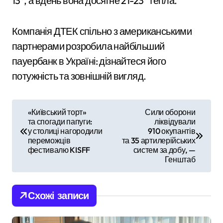
13°, а вдень вона досягне 21-23° тепла.
Компанія ДТЕК спільно з американськими
партнерами розробила найбільший
пауербанк в Україні: дізнайтеся його
потужність та зовнішній вигляд.
Н
«Київський торт»
Сили оборони
та спогади папуги:
ліквідували
а
у столиці нагородили
910 окупантів
переможців
та 35 артилерійських
в
фестивалю KISFF
систем за добу, —
Генштаб
і
г
Схожі записи
а