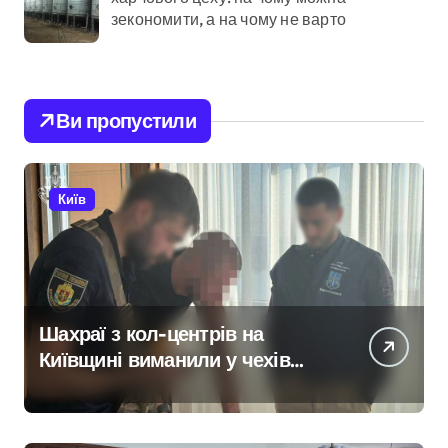
зекономити, а на чому не варто
Ви пропустили
Київ
Шахраї з кол-центрів на
Київщині виманили у чехів
понад 12 млн грн:
організаторів чекає судові
розгляди