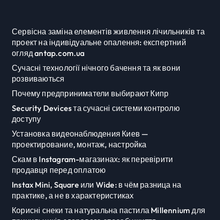
Сервісна заміна елементів живлення лічильників та
проект на індивідуальне опалення: експертний
огляд antap.com.ua
Сучасні технології нічного бачення та як вони
розвиваються
Почему предприниматели выбирают Кипр
Security Devices та сучасні системи контролю
доступу
Установка видеонаблюдения Киев —
проектирование, монтаж, настройка
Скам в Instagram-магазинах: як перевірити
продавця перед оплатою
Instax Mini, Square или Wide: в чём разница на
практике, а не в характеристиках
Корисні снеки та натуральна пастила Millennium для