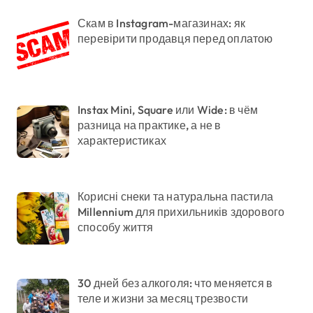
Скам в Instagram-магазинах: як
перевірити продавця перед оплатою
Instax Mini, Square или Wide: в чём
разница на практике, а не в
характеристиках
Корисні снеки та натуральна пастила
Millennium для прихильників здорового
способу життя
30 дней без алкоголя: что меняется в
теле и жизни за месяц трезвости