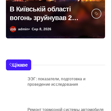
В Київській області
вогонь зруйнував 20
вольєрів у притулку
admin
Сер 8, 2026
для тварин
Цікаве
ЭЭГ: показатели, подготовка и
проведение исследования
Ремонт тормозной системы автомобиля