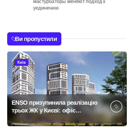
мастурбаторы меняют подход к
уединению
Ви пропустили
Київ
ENSO призупинила реалізацію
трьох ЖК у Києві: офіс
закритий, телефони мовчать,
керівник покинув місто