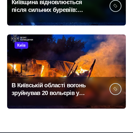
Київщина відновлюється
після сильних буревіїв:
пошкоджено 62 будинки,
понад 18 тисяч родин
залишились без електрики
Київ
В Київській області вогонь
зруйнував 20 вольєрів у
притулку для тварин