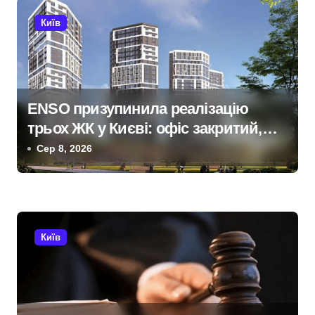
ц
Київ
і
я
з
ENSO призупинила реалізацію
трьох ЖК у Києві: офіс закритий,
а
телефони мовчать, керівник
Сер 8, 2026
п
покинув місто
и
с
Київ
і
в