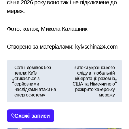
січня 2026 року воно так і не підключене до
мереж.
Фото: колаж, Микола Калашник
Створено за матеріалами: kyivschina24.com
Н
Сотні домівок без
Витоки українського
тепла: Київ
сліду в глобальній
а
стикається з
кібератаці: разом із
серйозними
США та Німеччиною
в
наслідками атаки на
розкрито хакерську
енергосистему
мережу
і
г
Схожі записи
а