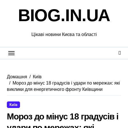
Перейти
BIOG.IN.UA
до
вмісту
Цікаві новини Києва та області
Домашня
Київ
Мороз до мінус 18 градусів і удари по мережах: які
виклики для енергетичного фронту Київщини
Київ
Мороз до мінус 18 градусів і
удари по мережах: які