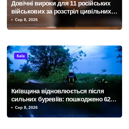
Довічні вироки для 11 російських
військових за розстріл цивільних
на Київщині
Сер 8, 2026
Київ
Київщина відновлюється після
сильних буревіїв: пошкоджено 62
будинки, понад 18 тисяч родин
Сер 8, 2026
залишились без електрики