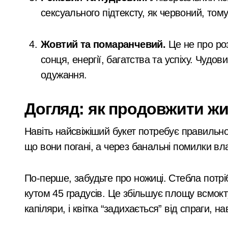
сексуального підтексту, як червоний, тому
Жовтий та помаранчевий.
Це не про розл
сонця, енергії, багатства та успіху. Чудо
одужання.
Догляд: як продовжити жи
Навіть найсвіжіший букет потребує правильног
що вони погані, а через банальні помилки вла
По-перше, забудьте про ножиці. Стебла потрі
кутом 45 градусів. Це збільшує площу всмок
капіляри, і квітка “задихається” від спраги, на