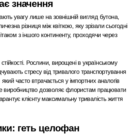
ає значення
лектротранспорті потрапив в страшну аварію
ають увагу лише на зовнішній вигляд бутона,
 району підозрюють у зловживанні资金, завдані збитки гром
личезна різниця між квіткою, яку зрізали сьогодні
 літаком з іншого континенту, проходячи через
гинула парамедикиня «Госпітальєрів» Єва Ройтер, яка до ост
ік здійснив постріли біля багатоповерхівок
ськових: у Києві оновили центр репродуктивної медицини
тійкості. Рослини, вирощені в українському
ідчувають стресу від тривалого транспортування
 який часто втрачається у імпортних аналогів
сне виробництво дозволяє флористам працювати
гарантує клієнту максимальну тривалість життя
ки: геть целофан