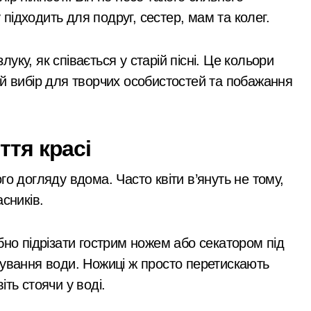
 підходить для подруг, сестер, мам та колег.
уку, як співається у старій пісні. Це кольори
вий вибір для творчих особистостей та побажання
ття красі
о догляду вдома. Часто квіти в’януть не тому,
сників.
бно підрізати гострим ножем або секатором під
тування води. Ножиці ж просто перетискають
віть стоячи у воді.