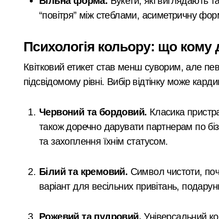
Вільна форма.
Букети, які виглядають та
“повітря” між стеблами, асиметричну фор
Психологія кольору: що кому
Квітковий етикет став менш суворим, але пе
підсвідомому рівні. Вибір відтінку може кар
Червоний та бордовий.
Класика пристра
також доречно дарувати партнерам по біз
та захоплення їхнім статусом.
Білий та кремовий.
Символ чистоти, поча
варіант для весільних привітань, подарунк
Рожевий та пудровий.
Універсальний кол