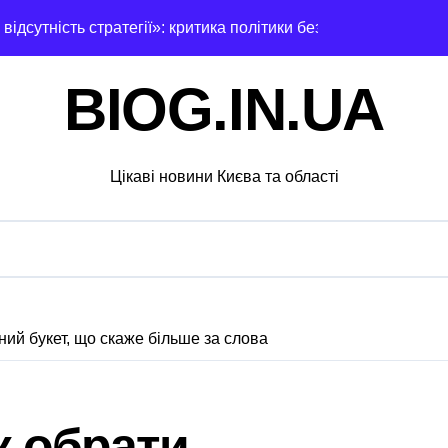
 відсутність стратегії»: критика політики безпеки Києва
ний за $6 000 у справі про «звільнення» від мобілізації
BIOG.IN.UA
ли у лікарській недбалості після втрати вагітності після опе
через суд анулювання прав власності на фіктивну будівлю 
Цікаві новини Києва та області
 дітей Захисників у Києві: умови отримання до 40 тисяч грив
едчасних пологів: у Києві розкрили незаконну схему сурогат
анили у чехів понад 12 млн грн: організаторів чекає судові 
с. грн компенсацій: фінансова підтримка для постраждалих 
ний букет, що скаже більше за слова
лічильників та проект на індивідуальне опалення: експертн
а: пенсіонерка втратила $18 тисяч через фейкового полковн
к обрати
і звинувачення: 6 квартир у Києві, апартаменти в Буковелі