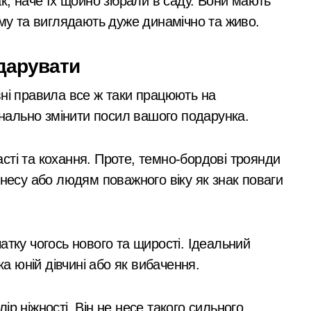
к, наче їх щойно зібрали в саду. Вони мають
му та виглядають дуже динамічно та живо.
 дарувати
вні правила все ж таки працюють на
динально змінити посил вашого подарунка.
сті та кохання. Проте, темно-бордові троянди
несу або людям поважного віку як знак поваги
тку чогось нового та щирості. Ідеальний
а юній дівчині або як вибачення.
ір ніжності. Він не несе такого сильного