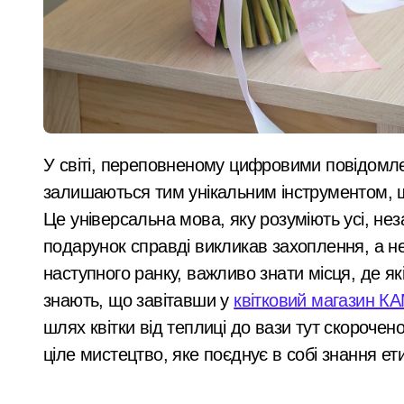
суд анулювання
Установка видеонаблюдения Киев — 
прав власності на
Скам в Instagram-магазинах: як пер
фіктивну будівлю в
У Києві через суд повернули громаді
центрі Києва
У липні в лікарнях Київщини з’явил
Суд у Києві розгляне справу організа
У світі, переповненому цифровими повідомленнями та віртуальними листівками, живі квіти
Кібербезпека для підприємців: поради
залишаються тим унікальним інструментом, щ
Це універсальна мова, яку розуміють усі, нез
Рятувальники Київщини борються з н
подарунок справді викликав захоплення, а н
У Києві до 2029 року з’являться три 
наступного ранку, важливо знати місця, де які
Схема нелегального вивезення військ
знають, що завітавши у
квітковий магазин К
шлях квітки від теплиці до вази тут скорочен
В Київському Святошинському районі
ціле мистецтво, яке поєднує в собі знання ети
Київ: жінка підпалила двері сусідки 
«Київ під загрозою: шахраї, що видаю