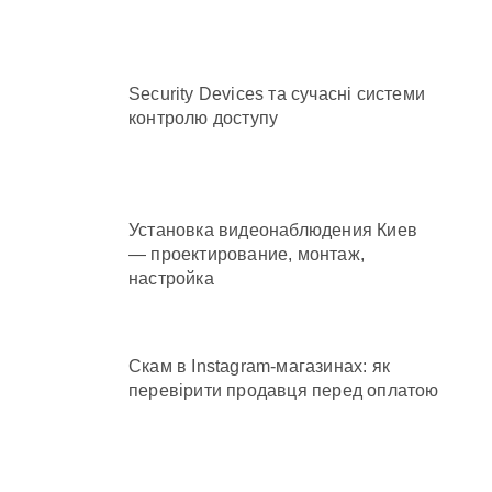
аді становлять понад 245 тисяч гривень
Security Devices та сучасні системи
контролю доступу
аннього рятувала інших
Установка видеонаблюдения Киев
— проектирование, монтаж,
настройка
Скам в Instagram-магазинах: як
перевірити продавця перед оплатою