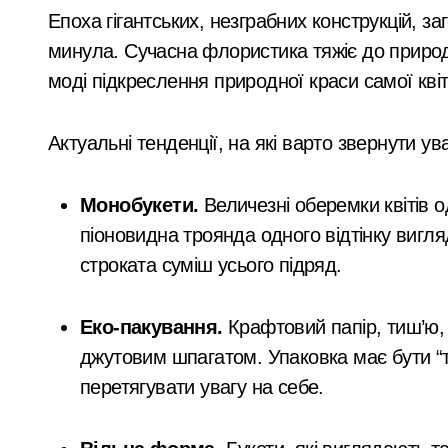
Епоха гігантських, незграбних конструкцій, за
минула. Сучасна флористика тяжіє до природно
моді підкреслення природної краси самої квіт
Актуальні тенденції, на які варто звернути ув
Монобукети.
Величезні оберемки квітів о
піоновидна троянда одного відтінку вигл
строката суміш усього підряд.
Еко-пакування.
Крафтовий папір, тиш’ю, 
джутовим шпагатом. Упаковка має бути “т
перетягувати увагу на себе.