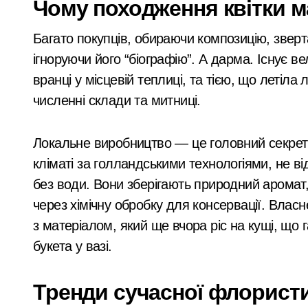
Чому походження квітки м
На Київщині 12-річний підліток на е
Багато покупців, обираючи композицію, зверт
У Києві посадовицю ШЕУ Дарницького
ігноруючи його “біографію”. А дарма. Існує ве
вранці у місцевій теплиці, та тією, що летіла
У Києві під час російської атаки за
численні склади та митниці.
Стрілянина в київському дворі: чолов
Безкоштовне кріозбереження для вій
Локальне виробництво — це головний секрет с
кліматі за голландськими технологіями, не в
без води. Вони зберігають природний аромат,
через хімічну обробку для консервації. Вла
з матеріалом, який ще вчора ріс на кущі, що 
букета у вазі.
Тренди сучасної флористи