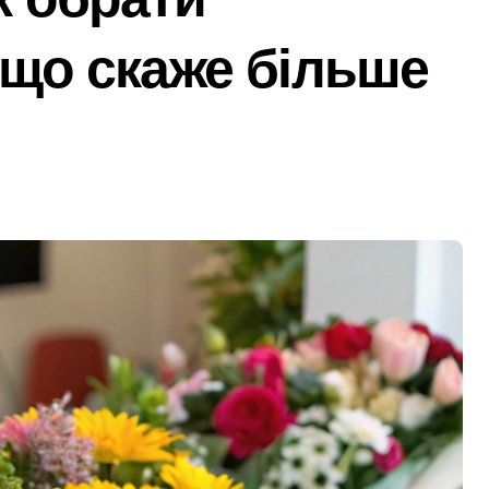
ратив більше 100 тисяч книг та всі свої запаси
 що скаже більше
та як вони розвиваються
ний юнак запустив сигнальні ракети у дворі»
ку після удару рф
рн у закупівлі серверів: поліція Києва висунула підозру п
 щодо організатора ботоферми для російського сервісу
и: як керівник київської швидкої віддав бюджетні кошти ш
ь пам’ять жертв російської агресії
 службі в тилу на суму 26 тисяч доларів»
я трагедії на станції «Квітнева» у Києві пропонують збільшит
 в Києві: місто разом з Агентством відновлення укладають