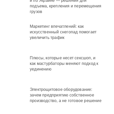
и по Украине — решения для
подъема, крепления и перемещения
грузов
Маркетинг впечатлений: как
искусственный снегопад помогает
увеличить трафик
Плюсы, которые несет сексшоп, и
как мастурбаторы меняют подход к
уединению
Электрощитовое оборудование:
зачем предприятию собственное
производство, а не готовое решение