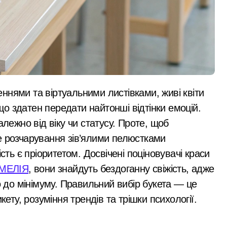
проектирование, монтаж, настройка
оновили центр
репродуктивної
евірити продавця перед оплатою
медицини
 ділянку вартістю 10 млн грн, що була захоплена для самочи
ося майже 500 новонароджених: найактивніші медзаклади
тора схеми підробки інвалідності за $28 тис. і статусу «обм
 поліції Київщини для захисту бізнесу та фінансів
о здатен передати найтонші відтінки емоцій.
алежно від віку чи статусу. Проте, щоб
аслідками ворожих атак у Бучанському районі в екстремал
е розчарування зів’ялими пелюстками
нові станції метро: всі подробиці програми розвитку
сть є пріоритетом. Досвічені поціновувачі краси
овозобов’язаних з Києва: від 9 до 14 тис. доларів на кону
АМЕЛІЯ
, вони знайдуть бездоганну свіжість, адже
о до мінімуму. Правильний вибір букета — це
 розгорілася велика пожежа: густий дим охопив численні р
кету, розуміння трендів та трішки психології.
через ревнощі до знайомого
ть себе за співробітників СБУ, обдурили двох пенсіонерів н