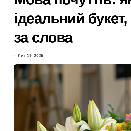
Ракетний удар по Києву: BOOKCHEF вт
ідеальний букет,
Сучасні технології нічного бачення 
«Стрільба заради шоу: у Києві 20-річ
за слова
У Києві усунули витік 100 літрів аміа
Виявлено переплату понад 16,5 млн г
Лис 19, 2025
У Київському суді прийняли рішення
Прощальний «джекпот» на 83 мільйон
У Київській області 6 серпня вшануют
«Зловмисна схема в Києві: корупція у
«Метро не зможе вмістити всіх»: післ
Розвиток резервного теплопостачання