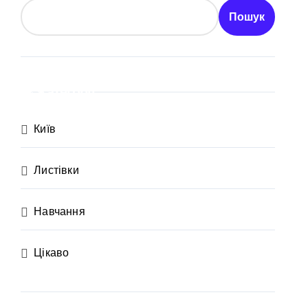
Пошук
Категорії
осадовцю Державної служби зайнятості
Київ
Листівки
ахраям
Навчання
Цікаво
и кількість бетонних укриттів
 контракти на понад 1,5 ГВт потужностей