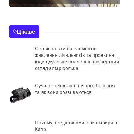
стратегії»: критика
політики безпеки
Києва
нної забудови під оренду
Цікаве
Сервісна заміна елементів
ежено придатного» за $15 тис.
живлення лічильників та проект на
індивідуальне опалення: експертний
огляд antap.com.ua
ьних умовах
Сучасні технології нічного бачення
та як вони розвиваються
айони міста
Почему предприниматели выбирают
Кипр
а понад 12,5 млн грн»