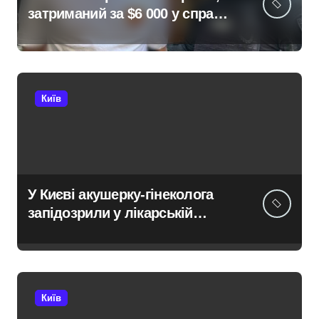
затриманий за $6 000 у справі
про «звільнення» від
мобілізації
Київ
У Києві акушерку-гінеколога
запідозрили у лікарській
недбалості після втрати
вагітності після операції
Київ