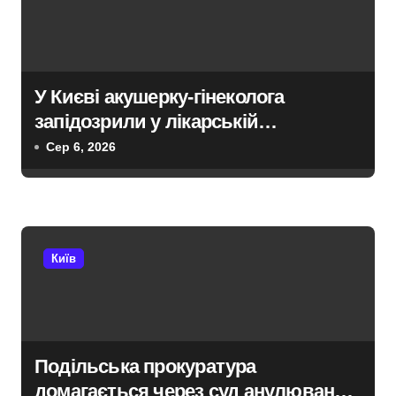
У Києві акушерку-гінеколога
запідозрили у лікарській
недбалості після втрати вагітності
Сер 6, 2026
після операції
Київ
Подільська прокуратура
домагається через суд анулювання