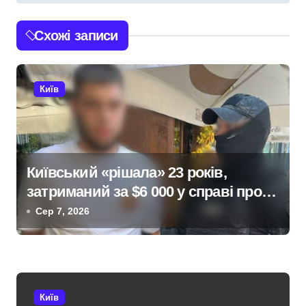
а
ц
Схожі записи
і
я
Київ
з
а
п
Київський «рішала» 23 років,
затриманий за $6 000 у справі про
и
«звільнення» від мобілізації
Сер 7, 2026
с
і
в
Київ