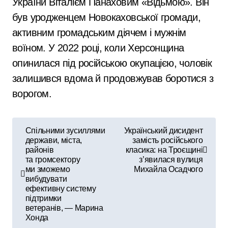
України Віталієм Панаховим «Відьмою». Він
був уродженцем Новокаховської громади,
активним громадським діячем і мужнім
воїном. У 2022 році, коли Херсонщина
опинилася під російською окупацією, чоловік
залишився вдома й продовжував боротися з
ворогом.
Н
Спільними зусиллями
Український дисидент
держави, міста,
замість російського
а
районів
класика: на Троєщині
та громсектору
з’явилася вулиця
в
ми зможемо
Михайла Осадчого
вибудувати
і
ефективну систему
підтримки
г
ветеранів, — Марина
Хонда