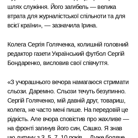
шлях служіння. Його загибель — велика
втрата для журналістської спільноти та для
всієї країни», — зазначила Ірина.
Колега Сергія Голяченка, колишній головний
редактор газети Український футбол Сергій
Бондаренко, висловив свої співчуття.
«З учорашнього вечора намагаюся стримати
сльози. Даремно. Сльози течуть безупинно.
Сергій Голяченко, мій давній друг, товариш,
колега, не часто мені пише. На передовій це
рідкість. Але вчора сповістив про жахливе —
на фронті загинув його син, Сашко. Я знав
цю дитину з 3, 5, 7, 10 років… Дуже боляче.