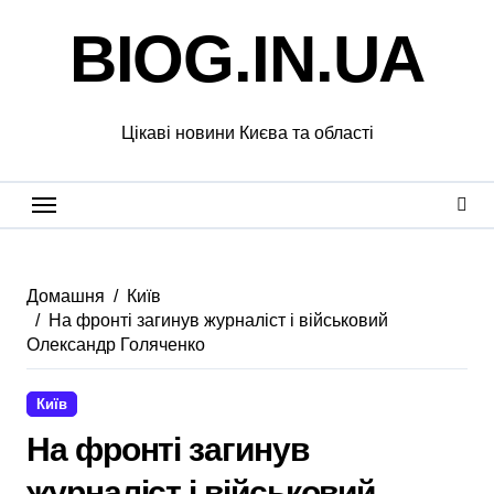
Перейти
BIOG.IN.UA
до
вмісту
Цікаві новини Києва та області
Домашня
Київ
На фронті загинув журналіст і військовий
Олександр Голяченко
Київ
На фронті загинув
журналіст і військовий