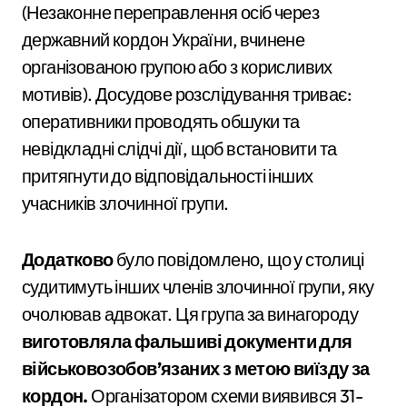
(Незаконне переправлення осіб через
державний кордон України, вчинене
організованою групою або з корисливих
мотивів). Досудове розслідування триває:
оперативники проводять обшуки та
невідкладні слідчі дії, щоб встановити та
притягнути до відповідальності інших
учасників злочинної групи.
Додатково
було повідомлено, що у столиці
судитимуть інших членів злочинної групи, яку
очолював адвокат. Ця група за винагороду
виготовляла фальшиві документи для
військовозобов’язаних з метою виїзду за
кордон.
Організатором схеми виявився 31-