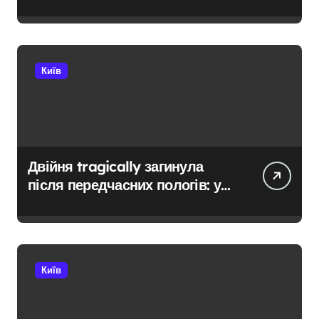
Києві: умови отримання до 40
тисяч гривень і процедура
подачі документів
Київ
Двійня tragically загинула
після передчасних пологів: у
Києві розкрили незаконну
схему сурогатного
материнства для іноземців
Київ