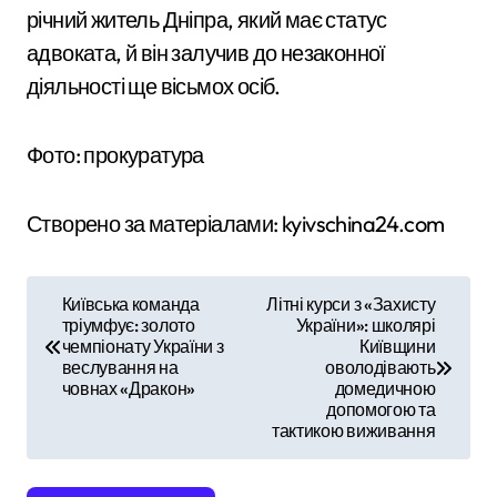
річний житель Дніпра, який має статус
адвоката, й він залучив до незаконної
діяльності ще вісьмох осіб.
Фото: прокуратура
Створено за матеріалами: kyivschina24.com
Н
Київська команда
Літні курси з «Захисту
тріумфує: золото
України»: школярі
а
чемпіонату України з
Київщини
веслування на
оволодівають
в
човнах «Дракон»
домедичною
допомогою та
і
тактикою виживання
г