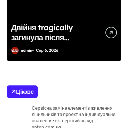
ly
Шахраї з кол-цент
на Київщині вима
логів:
у чехів понад 12 м
admin
Сер 6, 2026
ли
грн: організаторів
му
чекає судові розг
ля
Цікаве
Сервісна заміна елементів живлення
лічильників та проект на індивідуальне
опалення: експертний огляд
antap.com.ua