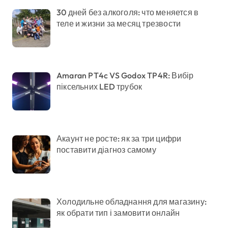
30 дней без алкоголя: что меняется в
теле и жизни за месяц трезвости
Amaran PT4c VS Godox TP4R: Вибір
піксельних LED трубок
Акаунт не росте: як за три цифри
поставити діагноз самому
Холодильне обладнання для магазину:
як обрати тип і замовити онлайн