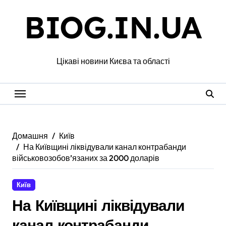
Перейти
BIOG.IN.UA
до
вмісту
Цікаві новини Києва та області
Домашня
Київ
На Київщині ліквідували канал контрабанди
військовозобов’язаних за 2000 доларів
Київ
На Київщині ліквідували
канал контрабанди