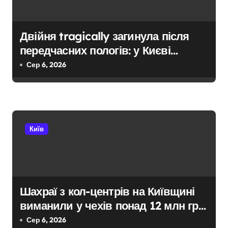
Двійня tragically загинула після
передчасних пологів: у Києві
розкрили незаконну схему
Сер 6, 2026
сурогатного материнства для
іноземців
Київ
Шахраї з кол-центрів на Київщині
виманили у чехів понад 12 млн грн:
організаторів чекає судові розгляди
Сер 6, 2026