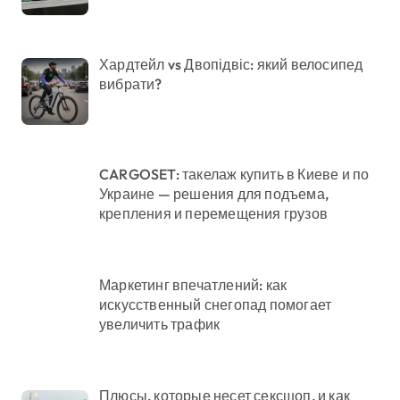
Хардтейл vs Двопідвіс: який велосипед
вибрати?
CARGOSET: такелаж купить в Киеве и по
Украине — решения для подъема,
крепления и перемещения грузов
Маркетинг впечатлений: как
искусственный снегопад помогает
увеличить трафик
Плюсы, которые несет сексшоп, и как