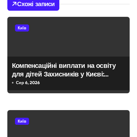
Схожі записи
а
ц
Київ
і
я
з
Компенсаційні виплати на освіту
а
для дітей Захисників у Києві:
п
умови отримання до 40 тисяч
Сер 6, 2026
гривень і процедура подачі
и
документів
с
і
Київ
в