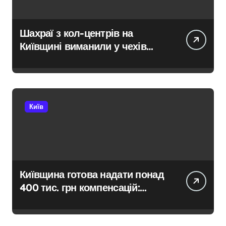
Шахраї з кол-центрів на
Київщині виманили у чехів
понад 12 млн грн:
організаторів чекає судові
розгляди
Київ
Київщина готова надати понад
400 тис. грн компенсацій:
фінансова підтримка для
постраждалих від війни