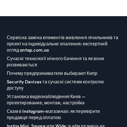
підприємств
Сервісна заміна елементів живлення лічильників та
проект на індивідуальне опалення: експертний
огляд antap.com.ua
Сучасні технології нічного бачення та як вони
розвиваються
Почему предприниматели выбирают Кипр
Security Devices та сучасні системи контролю
доступу
Установка видеонаблюдения Киев —
проектирование, монтаж, настройка
Скам в Instagram-магазинах: як перевірити
продавця перед оплатою
Instax Mini, Square или Wide: в чём разница на