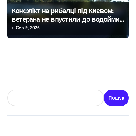
Конфлікт на рибалці під Києвом:
ветерана не впустили до водойми
в Княжичах
Сер 9, 2026
Пошук
Пошук
Категорії