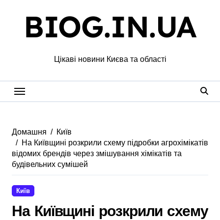
Перейти
BIOG.IN.UA
до
вмісту
Цікаві новини Києва та області
Домашня
Київ
На Київщині розкрили схему підробки агрохімікатів
відомих брендів через змішування хімікатів та
будівельних сумішей
Київ
На Київщині розкрили схему