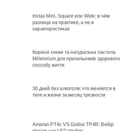
Instax Mini, Square или Wide: в чём
разница на практике, а не в
характеристиках
Корисні снеки та натуральна пастила
Millennium для прихильників здорового
способу життя
30 дней без алкоголя: что меняется в
теле и жизни за месяц трезвости
Amaran PT4c VS Godox TP4R: Вибір
піксельних LED трубок