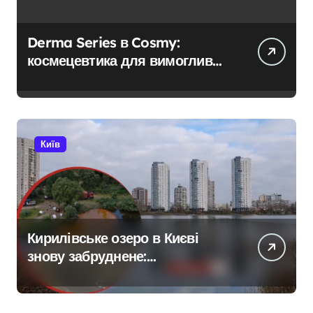
Derma Series в Cosmy:
космецевтика для вимогливої
шкіри
Київ
Кирилівське озеро в Києві
знову забруднене:
нафтопродукти потрапили у
водойму після російської
атаки 8 серпня