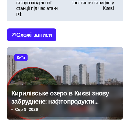
в
газорозподільної
зростання тарифів у
станції під час атаки
Києві
і
рф
г
Схожі записи
а
ц
Київ
і
я
з
Кирилівське озеро в Києві знову
а
забруднене: нафтопродукти
п
потрапили у водойму після
Сер 9, 2026
російської атаки 8 серпня
и