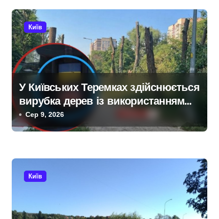
с
і
Київ
в
У Київських Теремках здійснюється
вирубка дерев із використанням
спецтехніки, переданої
Сер 9, 2026
британськими партнерами для ЗСУ
Київ