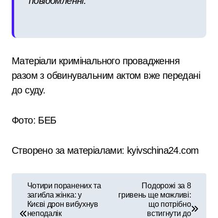
повідомленні.
Матеріали кримінального провадження
разом з обвинувальним актом вже передані
до суду.
Фото: БЕБ
Створено за матеріалами: kyivschina24.com
Н
Чотири поранених та
Подорожі за 8
загибла жінка: у
гривень ще можливі:
а
Києві дрон вибухнув
що потрібно
неподалік
встигнути до