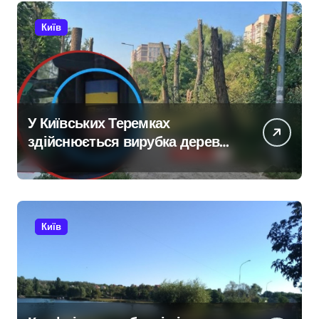
Київ
У Київських Теремках
здійснюється вирубка дерев
із використанням спецтехніки,
переданої британськими
партнерами для ЗСУ
Київ