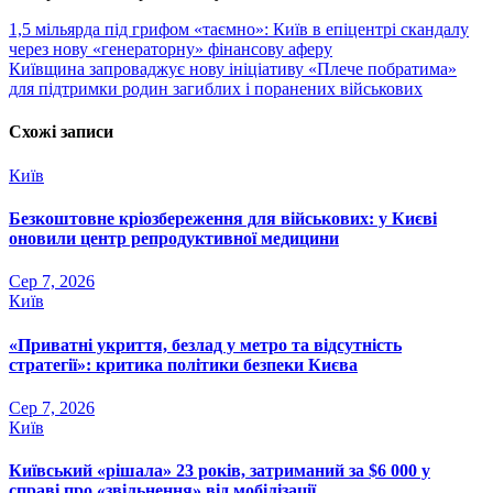
Навігація
1,5 мільярда під грифом «таємно»: Київ в епіцентрі скандалу
через нову «генераторну» фінансову аферу
записів
Київщина запроваджує нову ініціативу «Плече побратима»
для підтримки родин загиблих і поранених військових
Схожі записи
Київ
Безкоштовне кріозбереження для військових: у Києві
оновили центр репродуктивної медицини
Сер 7, 2026
Київ
«Приватні укриття, безлад у метро та відсутність
стратегії»: критика політики безпеки Києва
Сер 7, 2026
Київ
Київський «рішала» 23 років, затриманий за $6 000 у
справі про «звільнення» від мобілізації