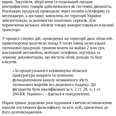
марок. Закупівля, зберігання та подальший продаж
контрафактних товарів здійснювалися як системна діяльність.
Реалізацію продукції проводили через онлайн-платформи та
месенджери, а доставку замовлень по території України
забезпечували за допомогою поштових сервісів. Для
перевезення великих обсягів товару використовували власний
транспорт.
У процесі слідчих дій, проведених на території двох областей,
правоохоронці вилучили понад 9 тисяч пачок нелегальної
тютюнової продукції, грошові кошти на майже 2 млн грн,
вантажний автомобіль, мобільні телефони, ноутбуки та
чорнову документацію, що містила облік доходів та базу
клієнтів.
«За процесуального керівництва обласної
прокуратури викрито та зупинено
функціонування каналу незаконного збуту
тютюнових виробів без акцизного податку. Дії
фігурантів були кваліфіковані за ч. 2 ст. 28, ч. 1 ст.
204 КК України», – йдеться в повідомленні.
Наразі триває додаткове розслідування з метою встановлення
каналів постачання фальсифікату та всіх осіб, причетних до
його розповсюдження.