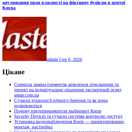
анулювання прав власності на фіктивну будівлю в центрі
Києва
admin
Сер 6, 2026
Цікаве
Сервісна заміна елементів живлення лічильників та
проект на індивідуальне опалення: експертний огляд
antap.com.ua
Сучасні технології нічного бачення та як вони
розвиваються
Почему предприниматели выбирают Кипр
Security Devices та сучасні системи контролю доступу
Установка видеонаблюдения Киев — проектирование,
монтаж, настройка