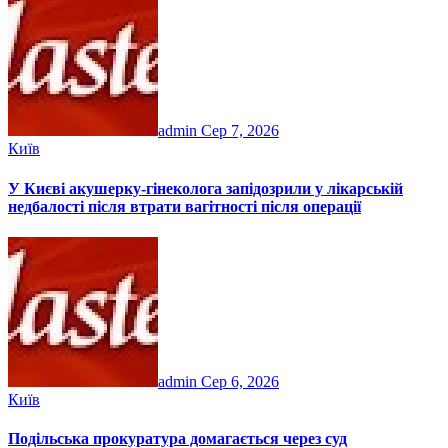
admin
Сер 7, 2026
Київ
У Києві акушерку-гінеколога запідозрили у лікарській
недбалості після втрати вагітності після операції
admin
Сер 6, 2026
Київ
Подільська прокуратура домагається через суд