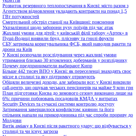
укриттів
Розвиток резервного теплопостачання в Києві: місто разом з
Агентством відновлення укладають контракти на понад 1,5
ГВт потужностей
Смертельний обстріл станції на Київщині: пояснення
Укрзалізниці щодо заборони руху поїздів під час атак
Жахливі умови для дітей: у київській філії табору «Артек» в
Пущі-Водиці виявили бруд, плісняву та гнилі фрукти
СБУ затримала коригувальника ФСБ, який наводив ракети та
дрони на Київ
У Києві розпочали розслідування через жахливі умови
утримання близько 30 втомлених доберманів у розпліднику
Почему предприниматели выбирают Кипр
Більше 442 тисяч ВПО у Києві: як переселенці знаходять своє
місце в столиці та яку підтримку отримують
Обіцяли величезні доходи, але забирали все: у Києві викрили
call-центр, що ошукав чеських пенсіонерів на майже 9 млн грн
План підготовки Києва до зимового сезону виконано лише на
6%: причини побоювань посадовців КМДА у витратах
Security Devices та сучасні системи контролю доступу
Затримання завершилося конфліктом: киянин та його
спільник напали на прикордонника під час спроби прориву до
Молдови
Витік аміаку в Києві після ракетного удару: що відбувається у
столиці та чи існує загроза