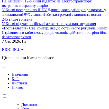
На Київщині 12-річний підліток на електротранспорті
потрапив в страшну аварію
У Києві посадовицю ШЕУ Дарницького району підозрюють у
зловживанні资金, завдані збитки громаді становлять понад
245 тисяч гривень
У Києві під час російської атаки загинула парамедикиня
«Госпітальєрів» Єва Ройтер, яка до останнього рятувала інших
Стрілянина в київському дворі: чоловік здійснив постріли біля
багатоповерхівок
7
Сер 2026, Пт
BIOG.IN.UA
Цікаві новини Києва та області
Навчання
Київ
Листівки
Цікаво
Домашня
Київ