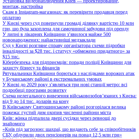
Установка видеонаблюдения Киев — проектирование,
монтаж, настройка
Скам в Instagram-магазинах: як перевірити продавця перед
оплатою
У Києві через суд повернули громаді ділянку вартістю 10 млн
грн, що була захоплена для самочинної забудови під оренду
У липні в лікарнях Київщини з’явилося майже 500
новонароджених: найактивніші медзаклади
Суд у Києві розгляне справу організатора схеми підробки
інвалідності за $28 тис. і статусу «обмежено придатного» за
$15 тис.
Кібербезпека для підприємців: поради поліції Київщини для
захисту бізнесу та фінансів
Рятувальники Київщини борються з наслідками ворожих атак
у Бучанському районі в екстремальних умовах
У Києві до 2029 року з’являться три нові станції метро: всі
подробиці програми розвитку
Схема нелегального вивезення військовозобов’язаних з Києва:
від 9 до 14 тис. доларів на кону
В Київському Святошинському районі розгорілася велика
пожежа: густий дим охопив численні райони міста
Київ: жінка підпалила двері сусідки через ревнощі до
знайомого
«Київ під загрозою: шахраї, що видають себе за співробітників
СБУ, обдурили двох пенсіонерів на понад 12,5 млн грн»