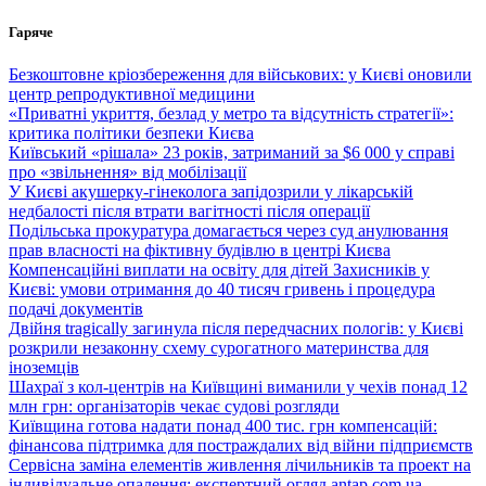
Перейти
Гаряче
до
вмісту
Безкоштовне кріозбереження для військових: у Києві оновили
центр репродуктивної медицини
«Приватні укриття, безлад у метро та відсутність стратегії»:
критика політики безпеки Києва
Київський «рішала» 23 років, затриманий за $6 000 у справі
про «звільнення» від мобілізації
У Києві акушерку-гінеколога запідозрили у лікарській
недбалості після втрати вагітності після операції
Подільська прокуратура домагається через суд анулювання
прав власності на фіктивну будівлю в центрі Києва
Компенсаційні виплати на освіту для дітей Захисників у
Києві: умови отримання до 40 тисяч гривень і процедура
подачі документів
Двійня tragically загинула після передчасних пологів: у Києві
розкрили незаконну схему сурогатного материнства для
іноземців
Шахраї з кол-центрів на Київщині виманили у чехів понад 12
млн грн: організаторів чекає судові розгляди
Київщина готова надати понад 400 тис. грн компенсацій:
фінансова підтримка для постраждалих від війни підприємств
Сервісна заміна елементів живлення лічильників та проект на
індивідуальне опалення: експертний огляд antap.com.ua