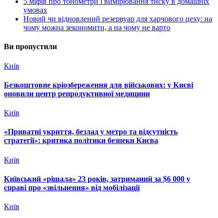
5 міфів про тонометри і вимірювання тиску в домашніх
умовах
Новий чи відновлений резервуар для харчового цеху: на
чому можна зекономити, а на чому не варто
Ви пропустили
Київ
Безкоштовне кріозбереження для військових: у Києві
оновили центр репродуктивної медицини
Київ
«Приватні укриття, безлад у метро та відсутність
стратегії»: критика політики безпеки Києва
Київ
Київський «рішала» 23 років, затриманий за $6 000 у
справі про «звільнення» від мобілізації
Київ