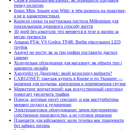
Скам в Instagram-магазинах: як перевірити продавця
перед оплатою
Instax Mini, Square или Wide: в чём разница на практике,
а не в характеристиках
Корисні снеки та натуральна пастила Millennium для
прихильників здорового способу життя
30 дней без алкоголя: что меняется в теле и жизни за
месяц трезвости
Amaran PT4c VS Godox TP4R: Вибір піксельних LED
трубок
Акаунт не росте: як за три цифри поставити діагноз
самому
Холодильне обладнання для магазину: як обрати тип і
замовити онлайн
Хардтейл vs Двопідвіс: який велосипед вибрати?
CARGOSET: такелаж купить в Киеве и по Украине —
решения для подъема, крепления и перемещения грузов
Маркетинг впечатлений: как искусственный снегопад
помогает увеличить трафик
Плюсы, которые несет сексшоп, и как мастурбаторы
меняют подход к уединению
Электрощитовое оборудование: зачем предприятию
собственное производство, а не готовое решение
Планшети для військових: коли техніка має працювати
без зайвих питань