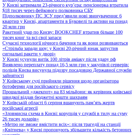
У Києві затримали 23-річного кур’єра: пенсіонерка втратила
$18 тисяч через фейкового полковника СБУ
Підполковнику ПС ЗСУ пред’явили нові звинувачення: 6
квартир у Києві, апартаменти в Буковелі та активи на понад
20 млн грн
Ракетний удар по Києву: BOOKCHEF втратив більше 100
тисяч книг та всі свої запаси
Сучасні технології нічного бачення та як вони розвиваються
«Стрільба заради шоу: у Києві 20-річний юнак запустив
сигнальні ракети у дворі»
У Києві усунули витік 100 літрів аміаку після удару рф
Виявлено переплату понад 16,5 млн грн у закупівлі серверів:
поліція Києва висунула підозру посадовцю Державної служби
зайнятості
У Київському суді прийняли рішення щодо організатора
ботоферми для російського сервісу
Прощальний «джекпот» на 83 мільйони: як керівник київської
швидкої віддав бюджетні кошти шахраям
У Київській області 6 серпня вшанують пам’ять жертв
російської агресії
«Зловмисна схема в Києві: корупція у службі в тилу на суму
26 тисяч доларів»
«Метро не зможе вмістити всіх»: після трагедії на станції
«Квітнева» у Києві пропонують збільшити кількість бетонних