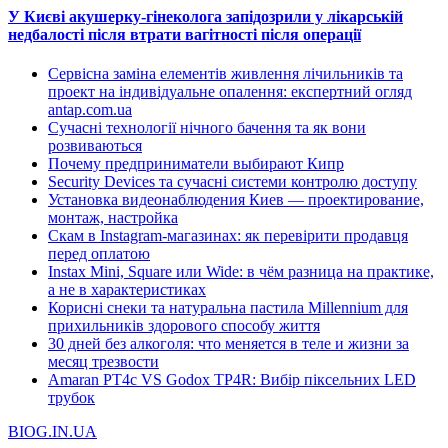
У Києві акушерку-гінеколога запідозрили у лікарській
недбалості після втрати вагітності після операції
Сервісна заміна елементів живлення лічильників та
проект на індивідуальне опалення: експертний огляд
antap.com.ua
Сучасні технології нічного бачення та як вони
розвиваються
Почему предприниматели выбирают Кипр
Security Devices та сучасні системи контролю доступу
Установка видеонаблюдения Киев — проектирование,
монтаж, настройка
Скам в Instagram-магазинах: як перевірити продавця
перед оплатою
Instax Mini, Square или Wide: в чём разница на практике,
а не в характеристиках
Корисні снеки та натуральна пастила Millennium для
прихильників здорового способу життя
30 дней без алкоголя: что меняется в теле и жизни за
месяц трезвости
Amaran PT4c VS Godox TP4R: Вибір піксельних LED
трубок
BIOG.IN.UA