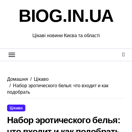
Перейти
BIOG.IN.UA
до
вмісту
Цікаві новини Києва та області
Домашня
Цікаво
Набор эротического белья: что входит и как
подобрать
Цікаво
Набор эротического белья:
что входит и как подобрать