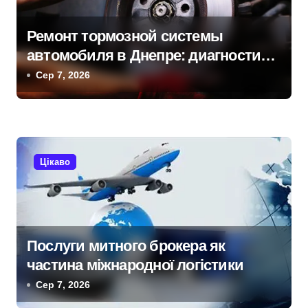
в
Ремонт тормозной системы
автомобиля в Днепре: диагностика,
обслуживание и замена деталей
Сер 7, 2026
Цікаво
Послуги митного брокера як
частина міжнародної логістики
Сер 7, 2026