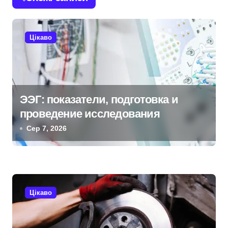
г
а
Цікаво
ц
і
я
ЭЭГ: показатели, подготовка и
з
проведение исследования
а
Сер 7, 2026
п
и
с
Цікаво
і