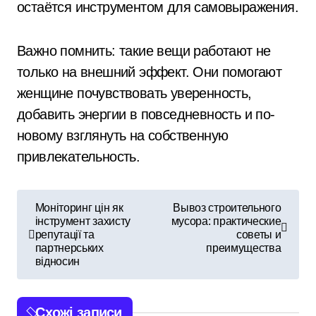
остаётся инструментом для самовыражения.
Важно помнить: такие вещи работают не
только на внешний эффект. Они помогают
женщине почувствовать уверенность,
добавить энергии в повседневность и по-
новому взглянуть на собственную
привлекательность.
Н
Моніторинг цін як
Вывоз строительного
інструмент захисту
мусора: практические
а
репутації та
советы и
партнерських
преимущества
в
відносин
і
Схожі записи