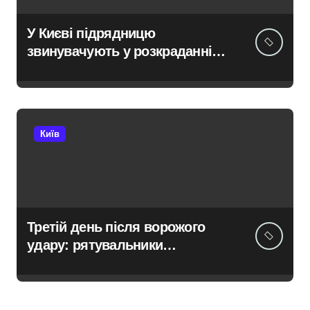
У Києві підрядницю
звинувачують у розкраданні
понад пів мільйона гривень
під час ремонту зони
«Вербне»
Київ
Третій день після ворожого
удару: рятувальники
працюють над наслідками
масованої атаки в Київському
регіоні