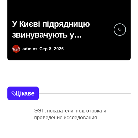
У Києві підрядницю
звинувачують у
розкраданні понад пів
admin
Сер 8, 2026
мільйона гривень під
час ремонту зони
«Вербне»
Цікаве
ЭЭГ: показатели, подготовка и
проведение исследования