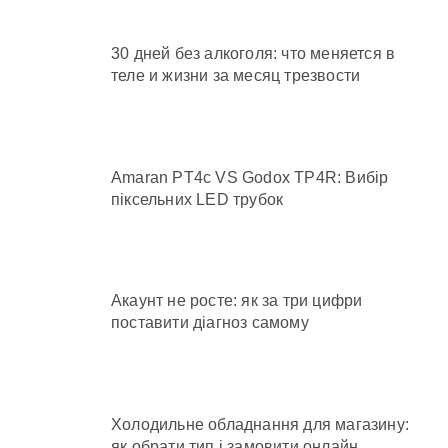
30 дней без алкоголя: что меняется в
теле и жизни за месяц трезвости
Amaran PT4c VS Godox TP4R: Вибір
піксельних LED трубок
Акаунт не росте: як за три цифри
поставити діагноз самому
Холодильне обладнання для магазину:
як обрати тип і замовити онлайн