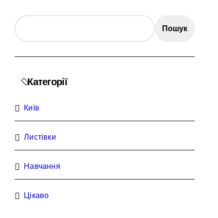
ень і процедура подачі документів
Пошук
ного материнства для іноземців
розгляди
від війни підприємств
Категорії
ий огляд antap.com.ua
ика СБУ
Київ
 та активи на понад 20 млн грн
Листівки
Навчання
Цікаво