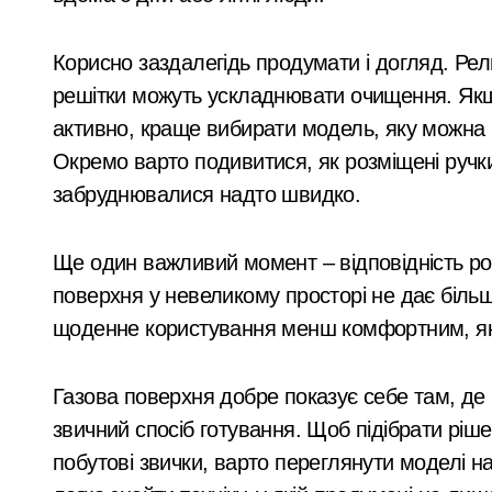
Кібербезпека для підприємців: поради
Корисно заздалегідь продумати і догляд. Рел
Рятувальники Київщини борються з н
решітки можуть ускладнювати очищення. Якщ
активно, краще вибирати модель, яку можна 
У Києві до 2029 року з’являться три 
Окремо варто подивитися, як розміщені ручки
Схема нелегального вивезення військ
забруднювалися надто швидко.
В Київському Святошинському районі
Ще один важливий момент – відповідність ро
поверхня у невеликому просторі не дає більш
щоденне користування менш комфортним, як
Газова поверхня добре показує себе там, де 
звичний спосіб готування. Щоб підібрати ріше
побутові звички, варто переглянути моделі 