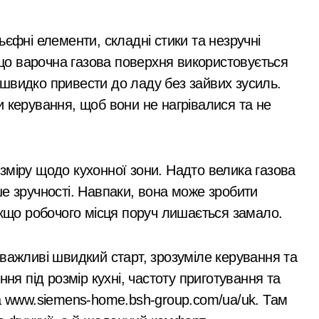
 поліції Київщини для захисту бізнесу та фінансів
ьєфні елементи, складні стики та незручні
аслідками ворожих атак у Бучанському районі в екстремал
о варочна газова поверхня використовується
швидко привести до ладу без зайвих зусиль.
нові станції метро: всі подробиці програми розвитку
 керування, щоб вони не нагрівалися та не
овозобов’язаних з Києва: від 9 до 14 тис. доларів на кону
 розгорілася велика пожежа: густий дим охопив численні р
зміру щодо кухонної зони. Надто велика газова
е зручності. Навпаки, вона може зробити
що робочого місця поруч лишається замало.
важливі швидкий старт, зрозуміле керування та
ння під розмір кухні, частоту приготування та
на www.siemens-home.bsh-group.com/ua/uk. Там