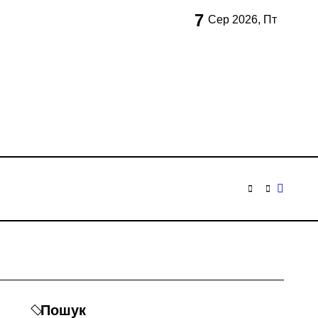
7
Сер 2026, Пт
рн
х неповнолітніх постраждалих
рації
в центрі Києва
Пошук