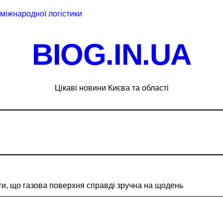
міжнародної логістики
і оголосили підозру через завищену ціну на УЗД на 6 млн г
BIOG.IN.UA
 майже 2 тисячі пожеж за рік у природних екосистемах
ків, що займаються незаконною вирубкою лісу
Цікаві новини Києва та області
ід і не помилитися з вибором
рожньо-транспортної пригоди в селі Щербаки за участю дво
ськових: у Києві оновили центр репродуктивної медицини
 відсутність стратегії»: критика політики безпеки Києва
ний за $6 000 у справі про «звільнення» від мобілізації
ти, що газова поверхня справді зручна на щодень
ли у лікарській недбалості після втрати вагітності після опе
через суд анулювання прав власності на фіктивну будівлю 