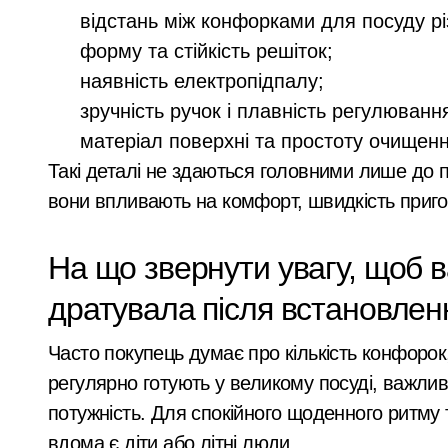
Почему предприниматели выбирают
відстань між конфорками для посуду рі
Більше 442 тисяч ВПО у Києві: як пе
форму та стійкість решіток;
наявність електропідпалу;
Обіцяли величезні доходи, але забир
зручність ручок і плавність регулюванн
План підготовки Києва до зимового 
матеріал поверхні та простоту очищенн
Security Devices та сучасні системи
Такі деталі не здаються головними лише до п
вони впливають на комфорт, швидкість пригот
Затримання завершилося конфліктом:
Витік аміаку в Києві після ракетного 
На що звернути увагу, щоб 
Установка видеонаблюдения Киев — 
дратувала після встановлен
Скам в Instagram-магазинах: як пер
Часто покупець думає про кількість конфорок
У Києві через суд повернули громаді
регулярно готують у великому посуді, важли
У липні в лікарнях Київщини з’явил
потужність. Для спокійного щоденного ритму
вдома є діти або літні люди.
Суд у Києві розгляне справу організа