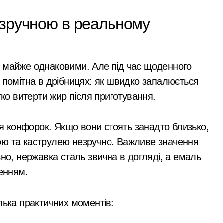
рн у закупівлі серверів: поліція Києва висунула підозру п
 зручною в реальному
 щодо організатора ботоферми для російського сервісу
и: як керівник київської швидкої віддав бюджетні кошти ш
я майже однаковими. Але під час щоденного
ь пам’ять жертв російської агресії
 помітна в дрібницях: як швидко запалюється
 службі в тилу на суму 26 тисяч доларів»
гко витерти жир після приготування.
я трагедії на станції «Квітнева» у Києві пропонують збільшит
 в Києві: місто разом з Агентством відновлення укладають
 конфорок. Якщо вони стоять занадто близько,
ою та каструлею незручно. Важливе значення
ині: пояснення Укрзалізниці щодо заборони руху поїздів під
зно, нержавка сталь звична в догляді, а емаль
 філії табору «Артек» в Пущі-Водиці виявили бруд, плісняву 
енням.
який наводив ракети та дрони на Київ
лька практичних моментів:
рез жахливі умови утримання близько 30 втомлених доберма