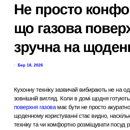
Не просто конфор
Компенсаційні виплати на освіту для
Двійня tragically загинула після пер
що газова повер
Шахраї з кол-центрів на Київщині вим
Київщина готова надати понад 400 ти
зручна на щоден
Сервісна заміна елементів живлення 
У Києві затримали 23-річного кур’єр
Бер 18, 2026
Підполковнику ПС ЗСУ пред’явили нов
Ракетний удар по Києву: BOOKCHEF вт
Кухонну техніку зазвичай вибирають не на один рік, тому важливо дивитися не лише на
зовнішній вигляд. Коли в домі щодня готують 
Сучасні технології нічного бачення 
поверхня газова
має бути не просто акуратно
«Стрільба заради шоу: у Києві 20-річ
щоденному користуванні стає видно, наскільк
У Києві усунули витік 100 літрів аміа
техніку та чи комфортно розміщувати посуд рі