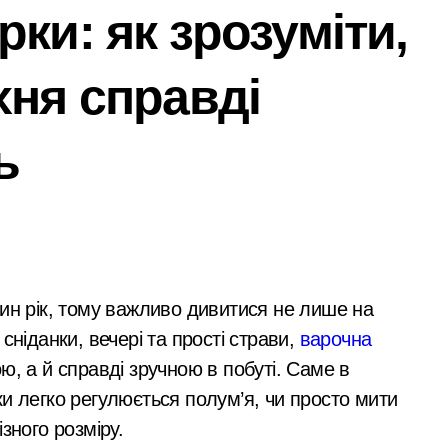
ки: як зрозуміти,
 дітей Захисників у Києві: умови отримання до 40 тисяч грив
едчасних пологів: у Києві розкрили незаконну схему сурогат
хня справді
анили у чехів понад 12 млн грн: організаторів чекає судові 
с. грн компенсацій: фінансова підтримка для постраждалих 
ь
лічильників та проект на індивідуальне опалення: експертн
а: пенсіонерка втратила $18 тисяч через фейкового полковн
і звинувачення: 6 квартир у Києві, апартаменти в Буковелі
ратив більше 100 тисяч книг та всі свої запаси
сніданки, вечері та прості страви,
варочна
та як вони розвиваються
ю, а й справді зручною в побуті. Саме в
ний юнак запустив сигнальні ракети у дворі»
и легко регулюється полум’я, чи просто мити
ку після удару рф
зного розміру.