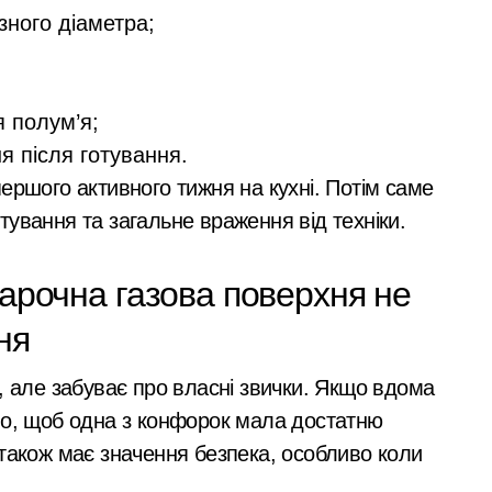
 Кипр
зного діаметра;
реселенці знаходять своє місце в столиці та яку підтримку 
али все: у Києві викрили call-центр, що ошукав чеських пенс
я полум’я;
сезону виконано лише на 6%: причини побоювань посадовці
я після готування.
 контролю доступу
ершого активного тижня на кухні. Потім саме
ування та загальне враження від техніки.
 киянин та його спільник напали на прикордонника під ча
удару: що відбувається у столиці та чи існує загроза
варочна газова поверхня не
проектирование, монтаж, настройка
ня
евірити продавця перед оплатою
, але забуває про власні звички. Якщо вдома
 ділянку вартістю 10 млн грн, що була захоплена для самочи
во, щоб одна з конфорок мала достатню
ося майже 500 новонароджених: найактивніші медзаклади
 також має значення безпека, особливо коли
тора схеми підробки інвалідності за $28 тис. і статусу «обм