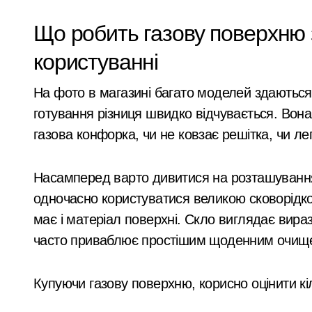
Виявлено переплату понад 16,5 млн г
Що робить газову поверхню
У Київському суді прийняли рішення
користуванні
Прощальний «джекпот» на 83 мільйон
На фото в магазині багато моделей здаютьс
У Київській області 6 серпня вшануют
готування різниця швидко відчувається. Вона
«Зловмисна схема в Києві: корупція у
газова конфорка, чи не ковзає решітка, чи ле
«Метро не зможе вмістити всіх»: післ
Розвиток резервного теплопостачання
Насамперед варто дивитися на розташування
одночасно користуватися великою сковорідк
Смертельний обстріл станції на Київщ
має і матеріал поверхні. Скло виглядає вира
Жахливі умови для дітей: у київській
часто приваблює простішим щоденним очищ
СБУ затримала коригувальника ФСБ, 
Купуючи газову поверхню, корисно оцінити кі
У Києві розпочали розслідування че