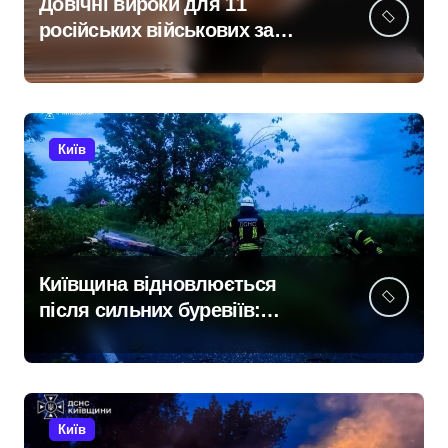
Довічні вироки для 11
російських військових за
розстріл цивільних на
Київщині
Київ
Київщина відновлюється
після сильних буревіїв:
пошкоджено 62 будинки,
понад 18 тисяч родин
залишились без електрики
Київ