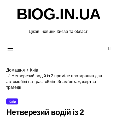
Перейти
BIOG.IN.UA
до
вмісту
Цікаві новини Києва та області
Домашня
Київ
Нетверезий водій із 2 проміле протаранив два
автомобілі на трасі «Київ–Знам’янка», жертва
трагедії
Київ
Нетверезий водій із 2