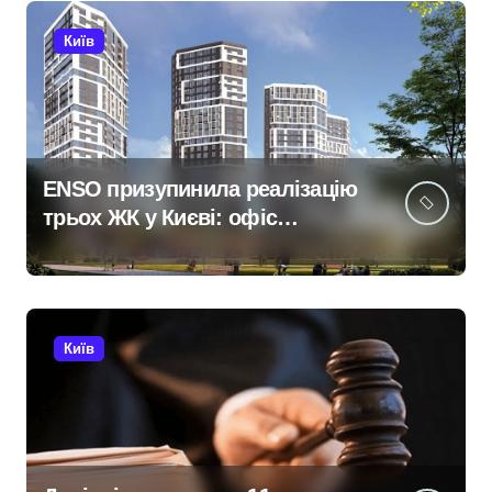
Київ
ENSO призупинила реалізацію
трьох ЖК у Києві: офіс
закритий, телефони мовчать,
керівник покинув місто
Київ