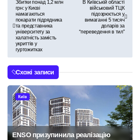
Н
Збитки понад 1,2 млн
В Київській області
грн: у Києві
військовий ТЦК
а
намагаються
підозрюється у
покарати підрядника
вимаганні 5 тисяч
в
та представника
доларів за
університету за
“переведення в тил”
і
халатність замість
укриттів у
г
гуртожитках
а
Схожі записи
ц
і
Київ
я
з
а
ENSO призупинила реалізацію