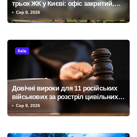
п
трьох ЖК у Києві: офіс закритий,
и
телефони мовчать, керівник
Сер 8, 2026
покинув місто
с
і
в
Київ
Довічні вироки для 11 російських
військових за розстріл цивільних
на Київщині
Сер 8, 2026