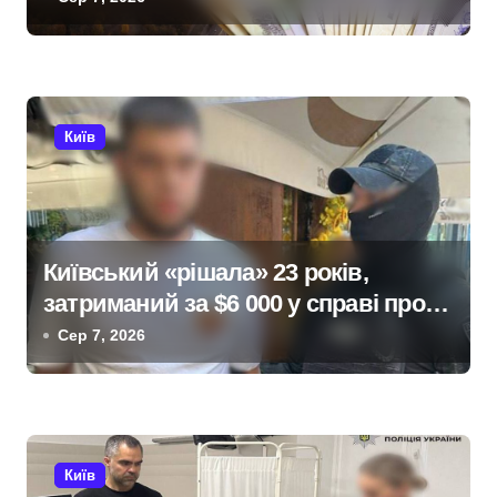
и
с
і
Київ
в
Київський «рішала» 23 років,
затриманий за $6 000 у справі про
«звільнення» від мобілізації
Сер 7, 2026
Київ