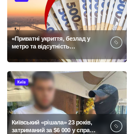
«Приватні укриття, безлад у
метро та відсутність
стратегії»: критика політики
безпеки Києва
Київ
Київський «рішала» 23 років,
затриманий за $6 000 у справі