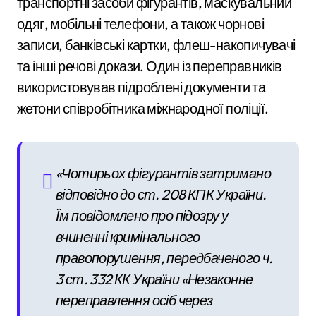
транспортні засоби фігурантів, маскувальний
одяг, мобільні телефони, а також чорнові
записи, банківські картки, флеш-накопичувачі
та інші речові докази. Один із переправників
використовував підроблені документи та
жетони співробітника міжнародної поліції.
«Чотирьох фігурантів затримано
відповідно до ст. 208 КПК України.
Їм повідомлено про підозру у
вчиненні кримінального
правопорушення, передбаченого ч.
3 ст. 332 КК України «Незаконне
переправлення осіб через