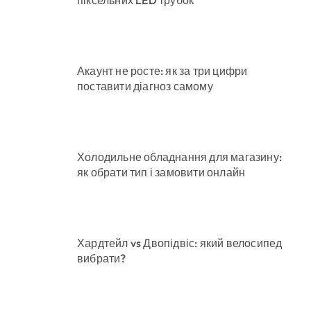
піксельних LED трубок
Акаунт не росте: як за три цифри
поставити діагноз самому
Холодильне обладнання для магазину:
як обрати тип і замовити онлайн
Хардтейл vs Двопідвіс: який велосипед
вибрати?