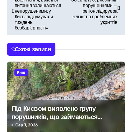
а
питання залишаються
порушеннями —
непорушеними: у
регіон лідирує за
в
Києві підсумували
кількістю проблемних
тиждень
укриттів
і
безбар’єрності»
г
Схожі записи
а
ц
Київ
і
я
з
Під Києвом виявлено групу
а
порушників, що займаються
п
незаконною вирубкою лісу
Сер 7, 2026