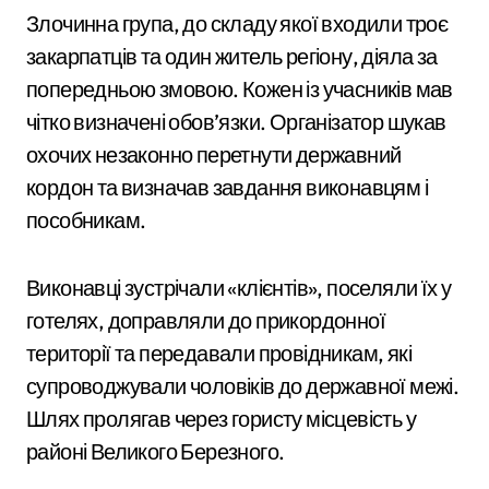
Злочинна група, до складу якої входили троє
закарпатців та один житель регіону, діяла за
попередньою змовою. Кожен із учасників мав
чітко визначені обов’язки. Організатор шукав
охочих незаконно перетнути державний
кордон та визначав завдання виконавцям і
пособникам.
Виконавці зустрічали «клієнтів», поселяли їх у
готелях, доправляли до прикордонної
території та передавали провідникам, які
супроводжували чоловіків до державної межі.
Шлях пролягав через гористу місцевість у
районі Великого Березного.