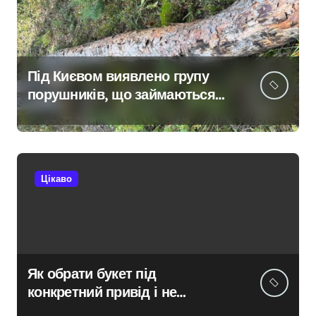
Під Києвом виявлено групу
порушників, що займаються
незаконною вирубкою лісу
Цікаво
Як обрати букет під
конкретний привід і не
помилитися з вибором