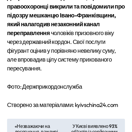
правоохоронці викрили та повідомили про
підозру мешканцю Івано-Франківщини,
який налагодив незаконний канал
переправлення
чоловіків призовного віку
через державний кордон. Свої послуги
фігурант оцінив у порівняно невелику суму,
але впровадив цілу систему прихованого
пересування.
Фото: Держприкордонслужба
Створено за матеріалами: kyivschina24.com
Н
«Незважаючи на
У Києві виявлено 93%
досягнення, важливі
об’єктів із серйозними