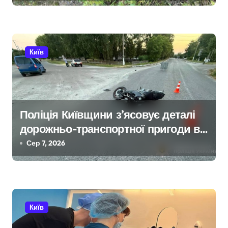
и
с
і
Київ
в
Поліція Київщини з’ясовує деталі
дорожньо-транспортної пригоди в
селі Щербаки за участю двох
Сер 7, 2026
неповнолітніх постраждалих
Київ