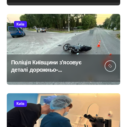
Київ
Поліція Київщини з’ясовує
деталі дорожньо-
транспортної пригоди в селі
Щербаки за участю двох
неповнолітніх постраждалих
Київ