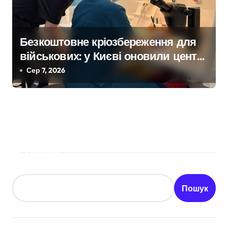
Безкоштовне кріозбереження для
військових: у Києві оновили центр
репродуктивної медицини
Сер 7, 2026
Пошук
Пошук