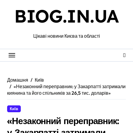
Перейти
BIOG.IN.UA
до
вмісту
Цікаві новини Києва та області
Домашня
Київ
«Незаконний переправник: у Закарпатті затримали
киянина та його спільників за 26,5 тис. доларів»
Київ
«Незаконний переправник:
у Закарпатті затримали