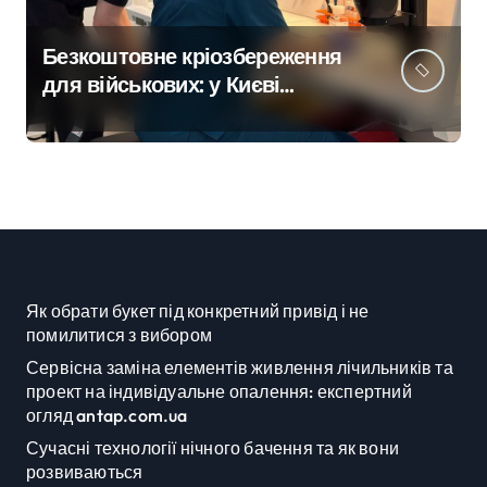
Безкоштовне кріозбереження
для військових: у Києві
оновили центр
репродуктивної медицини
Як обрати букет під конкретний привід і не
помилитися з вибором
Сервісна заміна елементів живлення лічильників та
проект на індивідуальне опалення: експертний
огляд antap.com.ua
Сучасні технології нічного бачення та як вони
розвиваються