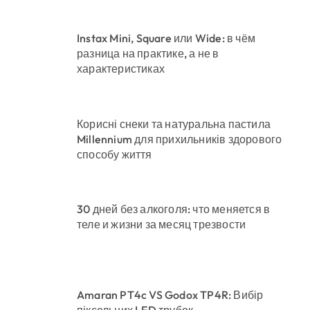
Instax Mini, Square или Wide: в чём
разница на практике, а не в
характеристиках
Корисні снеки та натуральна пастила
Millennium для прихильників здорового
способу життя
30 дней без алкоголя: что меняется в
теле и жизни за месяц трезвости
Amaran PT4c VS Godox TP4R: Вибір