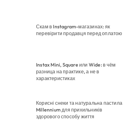
Скам в Instagram-магазинах: як
перевірити продавця перед оплатою
ого кооперативу
ількість бетонних укриттів
Instax Mini, Square или Wide: в чём
разница на практике, а не в
характеристиках
Корисні снеки та натуральна пастила
Millennium для прихильників
здорового способу життя