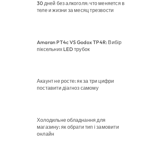
30 дней без алкоголя: что меняется в
теле и жизни за месяц трезвости
Amaran PT4c VS Godox TP4R: Вибір
піксельних LED трубок
Акаунт не росте: як за три цифри
поставити діагноз самому
Холодильне обладнання для
магазину: як обрати тип і замовити
онлайн