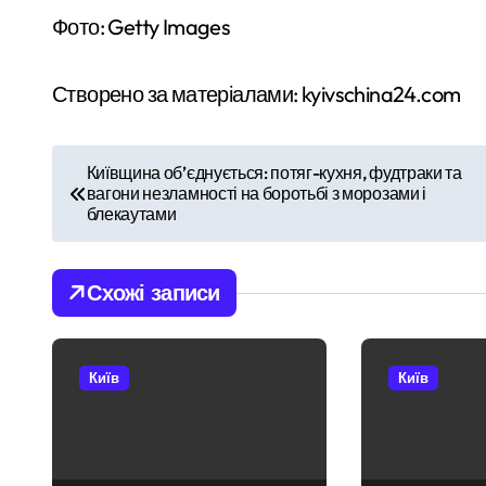
Фото: Getty Images
Створено за матеріалами: kyivschina24.com
Н
Київщина об’єднується: потяг-кухня, фудтраки та
вагони незламності на боротьбі з морозами і
а
блекаутами
в
і
Схожі записи
г
а
Київ
Київ
ц
і