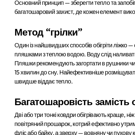
Основний принцип — зберегти тепло та запобігт
Київ: жінка підпалила двері сусідки 
багатошаровий захист, де кожен елемент вико
«Київ під загрозою: шахраї, що видаю
На Київщині 12-річний підліток на ел
Метод “грілки”
Київ
У Києві посадовицю ШЕУ Дарницького
Один із найшвидших способів обігріти ліжко —
У Києві під час російської атаки заг
пляшками з теплою водою. Воду слід наливати
Пляшки рекомендують загортати в рушники чи т
Стрілянина в київському дворі: чолов
15 хвилин до сну. Найефективніше розміщувати ї
У Києві дітям військових відшкодовую
швидше віддає тепло.
Київ без мобільних укриттів: як пів 
Багатошаровість замість 
Ракетний обстріл Києва: трагічна загиб
СБУ затримала
«Наречена» з інвалідністю: у Києві в
Дві або три тонкі ковдри обігрівають краще, 
коригувальника
повітряний прошарок, котрий ефективно утри
На Київщині повернули майже 1,8 млн 
ФСБ, який наводив
admin
Сер 5, 2026
фліс або байку, а зверху — вовняну чи пухову