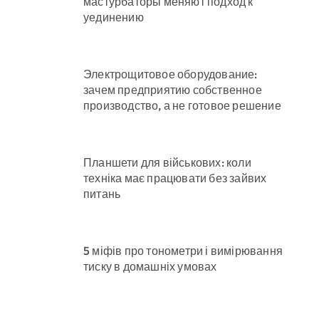
мастурбаторы меняют подход к
уединению
Электрощитовое оборудование:
зачем предприятию собственное
производство, а не готовое решение
Планшети для військових: коли
техніка має працювати без зайвих
питань
5 міфів про тонометри і вимірювання
тиску в домашніх умовах