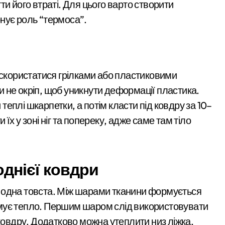
и його втраті. Для цього варто створити
через ревнощі до знайомого
нує роль “термоса”.
ть себе за співробітників СБУ, обдурили двох пенсіонерів на 
ектротранспорті потрапив в страшну аварію
Київ
 району підозрюють у зловживанні资金, завдані збитки грома
 скористатися грілками або пластиковими
инула парамедикиня «Госпітальєрів» Єва Ройтер, яка до остан
 не окріп, щоб уникнути деформації пластика.
еплі шкарпетки, а потім класти під ковдру за 10–
ік здійснив постріли біля багатоповерхівок
х у зоні ніг та попереку, адже саме там тіло
ть витрати на контрактне навчання: кому доступна допомога т
мільярда гривень перетворилися на цифри на папері
однієї ковдри
ель матері та її 18-річної доньки, які не встигли сховатися
«Метро не зможе
иявили схему фіктивних шлюбів для еміграції
ніж одна товста. Між шарами тканини формується
вмістити всіх»: після
мує тепло. Першим шаром слід використовувати
грн з незаконної вирубки лісу
трагедії на станції
admin
Сер 5, 2026
 ковдру. Додатково можна утеплити низ ліжка,