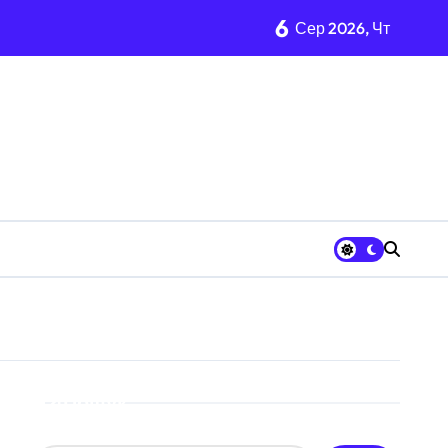
6
онтракти на понад 1,5 ГВт потужностей
Сер 2026, Чт
ас атак
 гнилі фрукти
в у розпліднику
римують
онерів на майже 9 млн грн
КМДА у витратах
Пошук
спроби прориву до Молдови