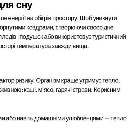
для сну
азница на практике, а не в характеристиках
е енергії на обігрів простору. Щоб уникнути
 Millennium для прихильників здорового способу життя
згорнутими ковдрами, створюючи своєрідне
 пледів і подушок або використовує туристичний
 теле и жизни за месяц трезвости
росторі температура завжди вища.
ну червонокнижну рисю, що забралася на дерево поблизу дачн
 трагедії на станції «Квітнева» у Києві пропонують збільшити к
актор ризику. Організм краще утримує тепло,
оживною: каші, м’ясо, гарячі страви. Корисним
ими або навіть домашніми улюбленцями — тепло