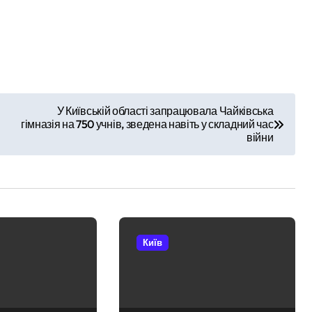
У Київській області запрацювала Чайківська
гімназія на 750 учнів, зведена навіть у складний час
війни
Київ