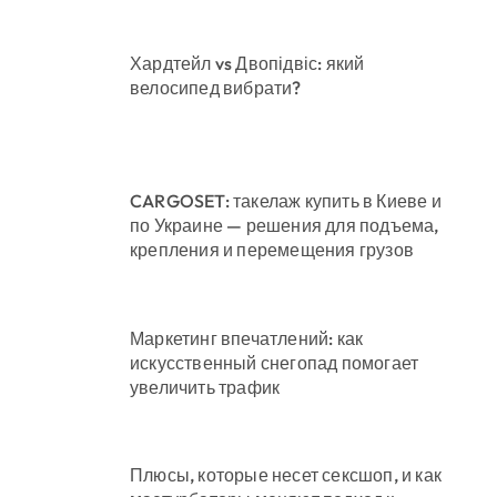
Хардтейл vs Двопідвіс: який
велосипед вибрати?
CARGOSET: такелаж купить в Киеве и
по Украине — решения для подъема,
крепления и перемещения грузов
Маркетинг впечатлений: как
искусственный снегопад помогает
увеличить трафик
Плюсы, которые несет сексшоп, и как