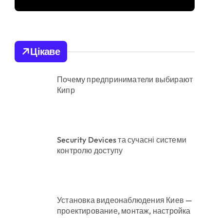
Києві: місто разом з
Агентством
уму 3,8 млн грн
відновлення
ні
Цікаве
укладають
контракти на понад
Почему предприниматели выбирают
1,5 ГВт потужностей
Кипр
вання для продажу
Security Devices та сучасні системи
контролю доступу
астину
Установка видеонаблюдения Киев —
проектирование, монтаж, настройка