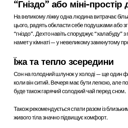
“Гніздо” або міні-простір 
Instax Mini, Square или Wide: в чём р
На великому ліжку одна людина витрачає більш
Корисні снеки та натуральна пастила
цього, радять обкласти себе подушками або 
“гніздо”. Дехто навіть споруджує “халабуду” з
30 дней без алкоголя: что меняется в
намет у кімнаті — у невеликому замкнутому п
У Київській області виявлено рідкіс
«Метро не зможе вмістити всіх»: після
Їжа та тепло зсередини
Сон на голодний шлунок у холоді — ще один ф
коли він ситий. Вечеря має бути легкою, але п
буде також гарячий солодкий чай перед сном.
Також рекомендується спати разом із близьк
живого тіла значно підвищує комфорт.