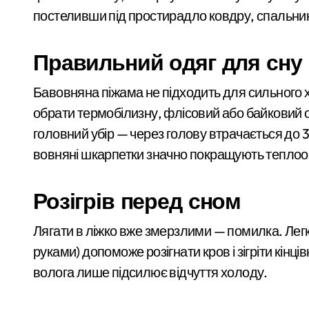
ракети та дрони на
Легендарне «Слоненя» має шанси пове
постеливши під простирадло ковдру, спальник
Київ
Ексзаступника керівника Київського 
Правильний одяг для сну
Смертельна аварія в Києві: мотоциклі
У Києві військового з СЗЧ затримали 
Бавовняна піжама не підходить для сильного 
обрати термобілизну, флісовий або байковий о
Київщина і ще дві області отримали в
головний убір — через голову втрачається до 3
Київщина в небезпеці: за добу рятув
вовняні шкарпетки значно покращують теплоо
У Києві на лаві підсудних опиняться 
Розігрів перед сном
Трагедія на Київщині: рятувальники ви
Хаос з паркуванням у центрі Києва: 
Лягати в ліжко вже змерзлими — помилка. Легк
руками) допоможе розігнати кров і зігріти кінц
У Києві судитимуть шахрая, який укра
волога лише підсилює відчуття холоду.
З 1 серпня БТІ Києва розпочало онла
Нічна атака «шахедів» на Київщині: 