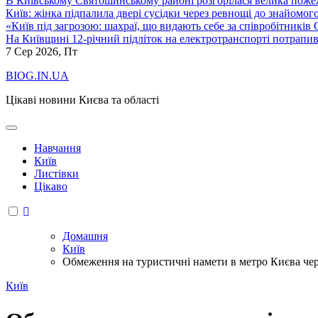
В Київському Святошинському районі розгорілася велика пожеж
Київ: жінка підпалила двері сусідки через ревнощі до знайомог
«Київ під загрозою: шахраї, що видають себе за співробітників
На Київщині 12-річний підліток на електротранспорті потрапи
7
Сер 2026, Пт
BIOG.IN.UA
Цікаві новини Києва та області
Навчання
Київ
Листівки
Цікаво
Домашня
Київ
Обмеження на туристичні намети в метро Києва чере
Київ