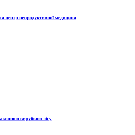
или центр репродуктивної медицини
законною вирубкою лісу