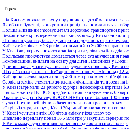
Перейти
Гаряче
до
вмісту
Під Києвом виявлено групу порушників, що займаються незак
Як обрати букет під конкретний привід і не помилитися з вибо
Поліція Київщини з’ясовує деталі дорожньо-транспортної приг
Безкоштовне кріозбереження для військових: у Києві оновили
«Приватні укриття, безлад у метро та відсутність стратегії»: к
Київський «рішала» 23 років, затриманий за $6 000 у справі про 
У Києві акушерку-гінеколога запідозрили у лікарській недбалості
Подільська прокуратура домагається через суд анулювання прав
Компенсаційні виплати на освіту для дітей Захисників у Києві:
Двійня tragically загинула після передчасних пологів: у Києві 
Шахраї з кол-центрів на Київщині виманили у чехів понад 12 мл
Київщина готова надати понад 400 тис. грн компенсацій: фінан
Сервісна заміна елементів живлення лічильників та проект на і
У Києві затримали 23-річного кур’єра: пенсіонерка втратила $
Підполковнику ПС ЗСУ пред’явили нові звинувачення: 6 квартир
Ракетний удар по Києву: BOOKCHEF втратив більше 100 тисяч к
Сучасні технології нічного бачення та як вони розвиваються
«Стрільба заради шоу: у Києві 20-річний юнак запустив сигналь
У Києві усунули витік 100 літрів аміаку після удару рф
Виявлено переплату понад 16,5 млн грн у закупівлі серверів: 
У Київському суді прийняли рішення щодо організатора ботофер
Прощальний «джекпот» на 83 мільйони: як керівник київської 