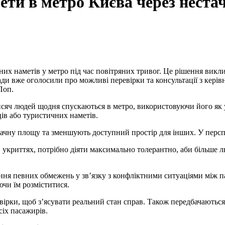
ти в метро Києва через нестач
ди вже оголосили про можливі перевірки та консультації з керів
Поп.
тисяч людей щодня спускаються в метро, використовуючи його як
ців або туристичних наметів.
чну площу та зменшують доступний простір для інших. У перспе
ння певних обмежень у зв’язку з конфліктними ситуаціями між п
чи їм розміститися.
ірки, щоб з’ясувати реальний стан справ. Також передбачаютьс
сіх пасажирів.