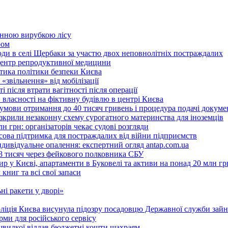
онною вирубкою лісу
ром
оди в селі Щербаки за участю двох неповнолітніх постраждалих
 центр репродуктивної медицини
ритика політики безпеки Києва
«звільнення» від мобілізації
 після втрати вагітності після операції
 власності на фіктивну будівлю в центрі Києва
 умови отримання до 40 тисяч гривень і процедура подачі докуме
розкрили незаконну схему сурогатного материнства для іноземців
н грн: організаторів чекає судові розгляди
сова підтримка для постраждалих від війни підприємств
ндивідуальне опалення: експертний огляд antap.com.ua
18 тисяч через фейкового полковника СБУ
 у Києві, апартаменти в Буковелі та активи на понад 20 млн гр
ниг та всі свої запаси
ні ракети у дворі»
поліція Києва висунула підозру посадовцю Державної служби зайн
ми для російського сервісу
швидкої віддав бюджетні кошти шахраям