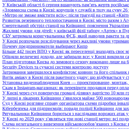
У Київській області 6 серпня вшанують пам’ять жертв російської
«Зловмисна схема в Києві: корупція у службі в тилу на суму 26
«Метро не зможе вмістити всіх»: після трагедії на станції «Кві
Розвиток резервного теплопостачання в Києві: місто разом з 
Смертельний обстріл станції на Київщині: пояснення Укрзалізни
Жахливі умови для дітей: у київській філії табору «Артек» в П
СБУ затримала коригувальника ФСБ, який наводив ракети та д
У Києві розпочали розслідування через жахливі умови утриман
Почему предприниматели выбирают Кипр
Більше 442 тисяч ВПО у Києві: як переселенці знаходять своє м
Обіцяли величезні доходи, але забирали все: у Києві викрили c
План підготовки Києва до зимового сезону виконано лише на
Security Devices та сучасні системи контролю доступу
Затримання завершилося конфліктом: киянин та його спільник
Витік аміаку в Києві після ракетного удару: що відбувається у с
Установка видеонаблюдения Киев — проектирование, монтаж,
Скам в Instagram-магазинах: як перевірити продавця перед опл
У Києві через суд повернули громаді ділянку вартістю 10 млн г
У липні в лікарнях Київщини з’явилося майже 500 новонародж
Суд у Києві розгляне справу організатора схеми підробки інвалі
Кібербезпека для підприємців: поради поліції Київщини для зах
Рятувальники Київщини борються з наслідками ворожих атак у
У Києві до 2029 року з’являться три нові станції метро: всі по
Схема нелегального вивезення військовозобов’язаних з Києва: ві