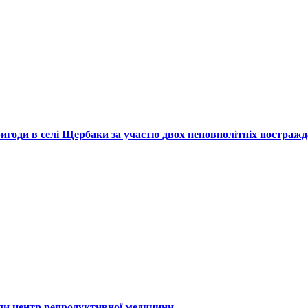
ригоди в селі Щербаки за участю двох неповнолітніх постраж
или центр репродуктивної медицини