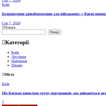
Сер 7, 2026
Київ
Безкоштовне кріозбереження для військових: у Києві онов
Сер 7, 2026
Пошук
Пошук
Категорії
Київ
Листівки
Навчання
Цікаво
Місто
Київ
Під Києвом виявлено групу порушників, що займаються не