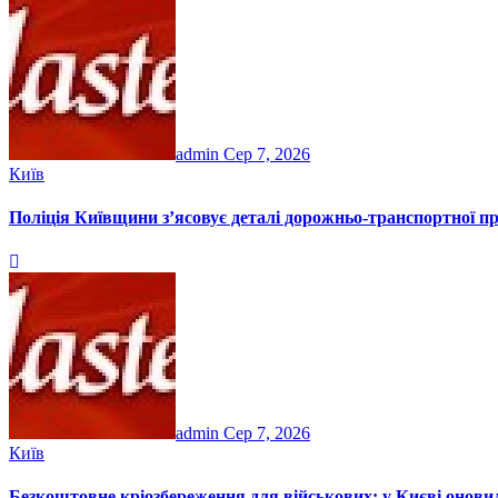
admin
Сер 7, 2026
Київ
Поліція Київщини з’ясовує деталі дорожньо-транспортної п
admin
Сер 7, 2026
Київ
Безкоштовне кріозбереження для військових: у Києві онов