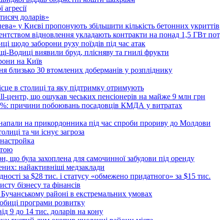
 агресії
 тисяч доларів»
тнева» у Києві пропонують збільшити кількість бетонних укриттів
Агентством відновлення укладають контракти на понад 1,5 ГВт по
ці щодо заборони руху поїздів під час атак
ущі-Водиці виявили бруд, плісняву та гнилі фрукти
рони на Київ
ня близько 30 втомлених доберманів у розпліднику
ісце в столиці та яку підтримку отримують
all-центр, що ошукав чеських пенсіонерів на майже 9 млн грн
 6%: причини побоювань посадовців КМДА у витратах
 напали на прикордонника під час спроби прориву до Молдови
толиці та чи існує загроза
 настройка
атою
рн, що була захоплена для самочинної забудови під оренду
ених: найактивніші медзаклади
дності за $28 тис. і статусу «обмежено придатного» за $15 тис.
исту бізнесу та фінансів
 Бучанському районі в екстремальних умовах
дробиці програми розвитку
д 9 до 14 тис. доларів на кону