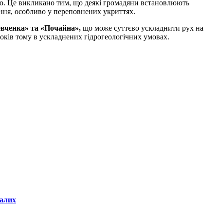
ро. Це викликано тим, що деякі громадяни встановлюють
ння, особливо у переповнених укриттях.
евченка» та «Почайна»,
що може суттєво ускладнити рух на
років тому в ускладнених гідрогеологічних умовах.
далих