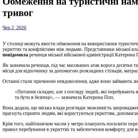
Обмеження на туристичні наме
тривог
Чер 2, 2026
У столиці можуть ввести обмеження на використання туристичних наметів у метро під час повітряних тривог. Це рішення викликане численними скаргами пасажирів на бракуюче місце в
укриттях та конфліктами між людьми. Представники міської вла
повідомила
речниця міської військової адміністрації Катерина 
Як зазначила речниця, під час масованих атак ворога десятки 
місця для відпочинку за допомогою розкладних стільців, матра
Останні стали причиною невдоволення, адже вони займають зна
«Питання складне, але з погляду людей, які перебувають в укриттях, потрібно діяти максимально толерантно, аби більше людей змогли знайти собі місце під час повітряної тривоги
та бути в безпеці», — зазначила Катерина Поп.
Вона додала, що міська влада розглядає можливість запровадже
прагнуть сприяти людям, які користуються укриттям, допомагаю
Крім того, найближчим часом у метро планують посилити перев
правил перебування в укриттях та забезпечення комфорту для в