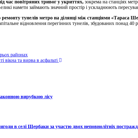
під час повітряних тривог у укриттях,
зокрема на станціях мет
Великі намети займають значний простір і ускладнюють пересува
 ремонту тунелів метро на ділянці між станціями «Тараса Ш
капітальне відновлення перегінних тунелів, збудованих понад 40 
трьох районах
 вікна та вирва в асфальті
законною вирубкою лісу
ригоди в селі Щербаки за участю двох неповнолітніх постраж