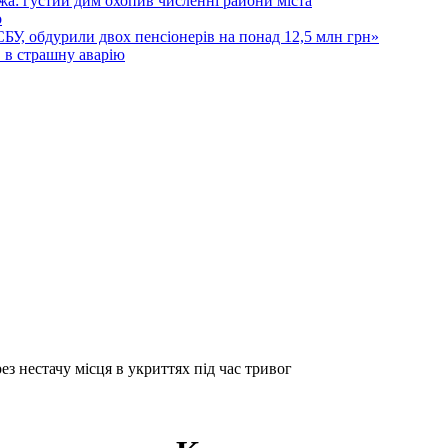
а: густий дим охопив численні райони міста
о
 СБУ, обдурили двох пенсіонерів на понад 12,5 млн грн»
в в страшну аварію
з нестачу місця в укриттях під час тривог