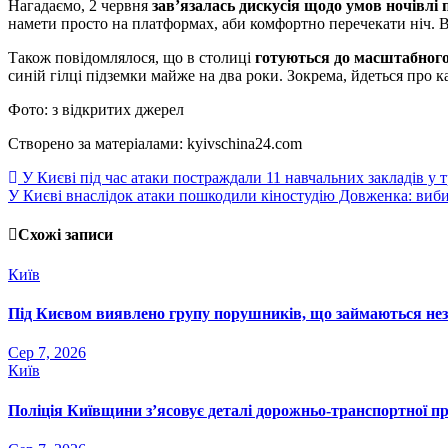
Нагадаємо, 2 червня
зав’язалась дискусія щодо умов ночівлі 
намети просто на платформах, аби комфортно перечекати ніч. 
Також повідомлялося, що в столиці
готуються до масштабного
синій гілці підземки майже на два роки. Зокрема, йдеться про 
Фото: з відкритих джерел
Створено за матеріалами: kyivschina24.com
Навігація
У Києві під час атаки постраждали 11 навчальних закладів у 
У Києві внаслідок атаки пошкодили кіностудію Довженка: вибиті
записів
Схожі записи
Київ
Під Києвом виявлено групу порушників, що займаються не
Сер 7, 2026
Київ
Поліція Київщини з’ясовує деталі дорожньо-транспортної п