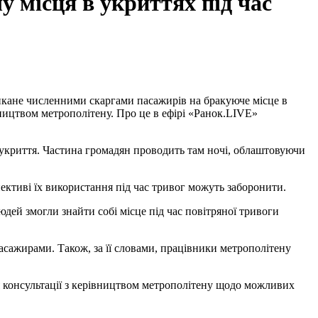
у місця в укриттях під час
ництвом метрополітену. Про це в ефірі «Ранок.LIVE»
 укриття. Частина громадян проводить там ночі, облаштовуючи
ктиві їх використання під час тривог можуть заборонити.
асажирами. Також, за її словами, працівники метрополітену
я консультації з керівництвом метрополітену щодо можливих