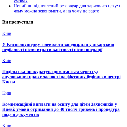
умовах
Новий чи відновлений резервуар для харчового цеху: на
чому можна зекономити, а на чому не варто
Ви пропустили
Київ
У Києві акушерку-гінеколога запідозрили у лікарській
недбалості після втрати вагітності після операції
Київ
Подільська прокуратура домагається через суд
анулювання прав власності на фіктивну будівлю в центрі
Києва
Київ
Компенсаційні виплати на освіту для дітей Захисників у
Києві: умови отримання до 40 тисяч гривень і процедура
подачі документів
Київ