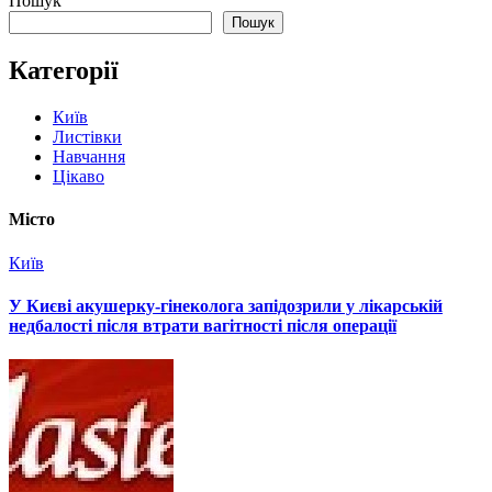
Пошук
Пошук
Категорії
Київ
Листівки
Навчання
Цікаво
Місто
Київ
У Києві акушерку-гінеколога запідозрили у лікарській
недбалості після втрати вагітності після операції