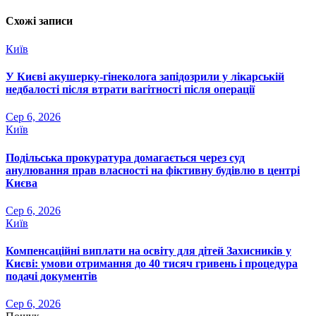
Схожі записи
Київ
У Києві акушерку-гінеколога запідозрили у лікарській
недбалості після втрати вагітності після операції
Сер 6, 2026
Київ
Подільська прокуратура домагається через суд
анулювання прав власності на фіктивну будівлю в центрі
Києва
Сер 6, 2026
Київ
Компенсаційні виплати на освіту для дітей Захисників у
Києві: умови отримання до 40 тисяч гривень і процедура
подачі документів
Сер 6, 2026