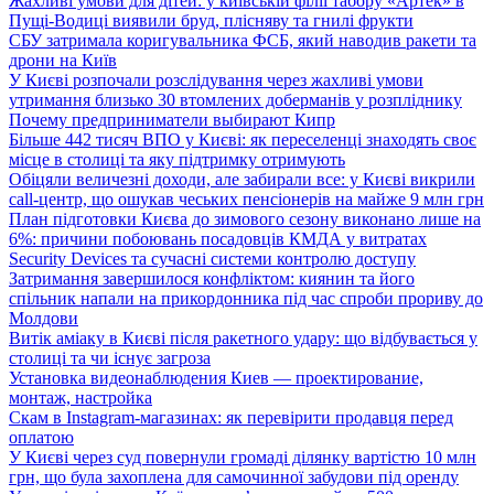
Жахливі умови для дітей: у київській філії табору «Артек» в
Пущі-Водиці виявили бруд, плісняву та гнилі фрукти
СБУ затримала коригувальника ФСБ, який наводив ракети та
дрони на Київ
У Києві розпочали розслідування через жахливі умови
утримання близько 30 втомлених доберманів у розпліднику
Почему предприниматели выбирают Кипр
Більше 442 тисяч ВПО у Києві: як переселенці знаходять своє
місце в столиці та яку підтримку отримують
Обіцяли величезні доходи, але забирали все: у Києві викрили
call-центр, що ошукав чеських пенсіонерів на майже 9 млн грн
План підготовки Києва до зимового сезону виконано лише на
6%: причини побоювань посадовців КМДА у витратах
Security Devices та сучасні системи контролю доступу
Затримання завершилося конфліктом: киянин та його
спільник напали на прикордонника під час спроби прориву до
Молдови
Витік аміаку в Києві після ракетного удару: що відбувається у
столиці та чи існує загроза
Установка видеонаблюдения Киев — проектирование,
монтаж, настройка
Скам в Instagram-магазинах: як перевірити продавця перед
оплатою
У Києві через суд повернули громаді ділянку вартістю 10 млн
грн, що була захоплена для самочинної забудови під оренду