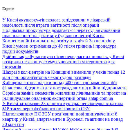
Перейти
Гаряче
до
вмісту
У Києві акушерку-гінеколога запідозрили у лікарській
недбалості після втрати вагітності після операції
Подільська прокуратура домагається через суд анулювання
прав власності на фіктивну будівлю в центрі Києва
Компенсаційні виплати на освіту для дітей Захисників у
Києві: умови отримання до 40 тисяч гривень і процедура
подачі документів
Двійня tragically загинула після передчасних пологів: у Києві
розкрили незаконну схему сурогатного материнства для
іноземців
Шахраї з кол-центрів на Київщині виманили у чехів понад 12
млн грн: організаторів чекає судові розгляди
Київщина готова надати понад 400 тис. грн компенсацій:
фінансова підтримка для постраждалих від війни підприємств
Сервісна заміна елементів живлення лічильників та проект на
індивідуальне опалення: експертний огляд antap.com.ua
У Києві затримали 23-річного кур’єра: пенсіонерка втратила
$18 тисяч через фейкового полковника СБУ
Підполковнику ПС ЗСУ пред’явили нові звинувачення: 6
квартир у Києві, апартаменти в Буковелі та активи на понад
20 млн грн
Ракетний удар по Києву: BOOKCHEF втратив більше 100