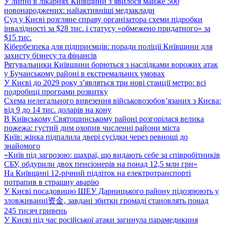
У липні в лікарнях Київщини з’явилося майже 500
новонароджених: найактивніші медзаклади
Суд у Києві розгляне справу організатора схеми підробки
інвалідності за $28 тис. і статусу «обмежено придатного» за
$15 тис.
Кібербезпека для підприємців: поради поліції Київщини для
захисту бізнесу та фінансів
Рятувальники Київщини борються з наслідками ворожих атак
у Бучанському районі в екстремальних умовах
У Києві до 2029 року з’являться три нові станції метро: всі
подробиці програми розвитку
Схема нелегального вивезення військовозобов’язаних з Києва:
від 9 до 14 тис. доларів на кону
В Київському Святошинському районі розгорілася велика
пожежа: густий дим охопив численні райони міста
Київ: жінка підпалила двері сусідки через ревнощі до
знайомого
«Київ під загрозою: шахраї, що видають себе за співробітників
СБУ, обдурили двох пенсіонерів на понад 12,5 млн грн»
На Київщині 12-річний підліток на електротранспорті
потрапив в страшну аварію
У Києві посадовицю ШЕУ Дарницького району підозрюють у
зловживанні资金, завдані збитки громаді становлять понад
245 тисяч гривень
У Києві під час російської атаки загинула парамедикиня