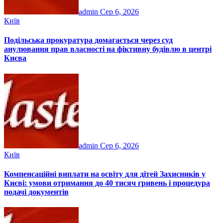
admin
Сер 6, 2026
Київ
Подільська прокуратура домагається через суд
анулювання прав власності на фіктивну будівлю в центрі
Києва
admin
Сер 6, 2026
Київ
Компенсаційні виплати на освіту для дітей Захисників у
Києві: умови отримання до 40 тисяч гривень і процедура
подачі документів