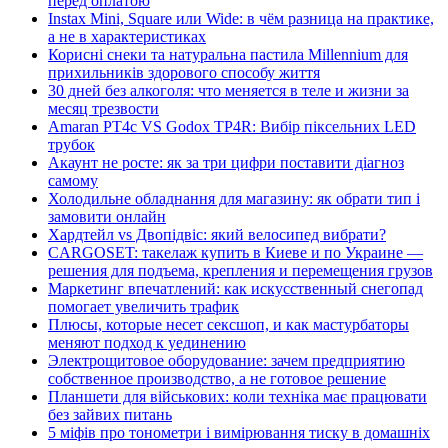
перед оплатою
Instax Mini, Square или Wide: в чём разница на практике,
а не в характеристиках
Корисні снеки та натуральна пастила Millennium для
прихильників здорового способу життя
30 дней без алкоголя: что меняется в теле и жизни за
месяц трезвости
Amaran PT4c VS Godox TP4R: Вибір піксельних LED
трубок
Акаунт не росте: як за три цифри поставити діагноз
самому
Холодильне обладнання для магазину: як обрати тип і
замовити онлайн
Хардтейл vs Двопідвіс: який велосипед вибрати?
CARGOSET: такелаж купить в Киеве и по Украине —
решения для подъема, крепления и перемещения грузов
Маркетинг впечатлений: как искусственный снегопад
помогает увеличить трафик
Плюсы, которые несет сексшоп, и как мастурбаторы
меняют подход к уединению
Электрощитовое оборудование: зачем предприятию
собственное производство, а не готовое решение
Планшети для військових: коли техніка має працювати
без зайвих питань
5 міфів про тонометри і вимірювання тиску в домашніх