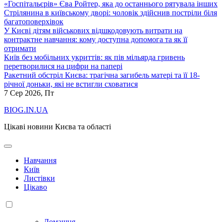
«Госпітальєрів» Єва Ройтер, яка до останнього рятувала інших
Стрілянина в київському дворі: чоловік здійснив постріли біля
багатоповерхівок
У Києві дітям військових відшкодовують витрати на
контрактне навчання: кому доступна допомога та як її
отримати
Київ без мобільних укриттів: як пів мільярда гривень
перетворилися на цифри на папері
Ракетний обстріл Києва: трагічна загибель матері та її 18-
річної доньки, які не встигли сховатися
7
Сер 2026, Пт
BIOG.IN.UA
Цікаві новини Києва та області
Навчання
Київ
Листівки
Цікаво
Домашня