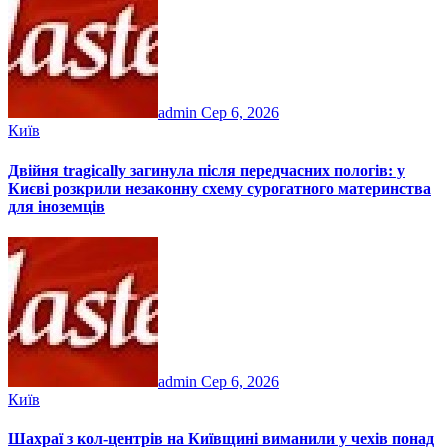
admin
Сер 6, 2026
Київ
Двійня tragically загинула після передчасних пологів: у
Києві розкрили незаконну схему сурогатного материнства
для іноземців
admin
Сер 6, 2026
Київ
Шахраї з кол-центрів на Київщині виманили у чехів понад