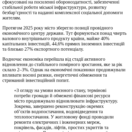
сфокусовані на посиленні обороноздатності, забезпеченні
стабільної роботи міської інфраструктури, розвитку
безбар’єрності та наданні комплексної соціальної допомоги
жителям.
Протягом 2025 року місто зберегло позиції провідного
економічного центру держави. Тут формуються понад чверть
валового внутрішнього продукту країни, майже 40%
капітальних інвестицій, 44,6% прямих іноземних інвестицій
та близько 27% експортного потенціалу.
Водночас економіка перейшла від стадії активного
відновлення до стабільного помірного зростання, яке за рік
склало 2–3%. Однак на економічні показники продовжували
впливати воєнні ризики, енергетичні обмеження та
стриманий інвестиційний попит.
«З огляду на умови воєнного стану, термінові
потреби громади й обмежені фінансові ресурси
місто продовжувало відновлювати інфраструктуру.
Зокрема, завершено реконструкцію окремих
об’єктів водопостачання, водовідведення та
теплопостачання. У житловому фонді проводили
ремонти електричних і інженерних мереж,
покрівель, фасадів, ліфтів, простих укриттів та