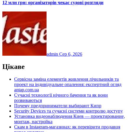
12 млн грн: організаторів чекає судові розгляди
admin
Сер 6, 2026
Цікаве
Сервісна заміна елементів живлення лічильників та
проект на індивідуальне опалення: експертний огляд
antap.com.ua
Сучасні технології нічного бачення та як вони
розвиваються
Почему предприниматели выбирают Кипр
Security Devices та сучасні системи контролю доступу
Установка видеонаблюдения Киев — проектирование,
монтаж, настройка
Скам в Instagram-магазинах: як перевірити продавця