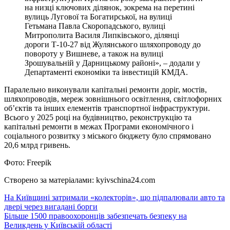
на низці ключових ділянок, зокрема на перетині
вулиць Лугової та Богатирської, на вулиці
Гетьмана Павла Скоропадського, вулиці
Митрополита Василя Липківського, ділянці
дороги Т-10-27 від Жулянського шляхопроводу до
повороту у Вишневе, а також на вулиці
Зрошувальній у Дарницькому районі», – додали у
Департаменті економіки та інвестицій КМДА.
Паралельно виконували капітальні ремонти доріг, мостів,
шляхопроводів, мереж зовнішнього освітлення, світлофорних
об’єктів та інших елементів транспортної інфраструктури.
Всього у 2025 році на будівництво, реконструкцію та
капітальні ремонти в межах Програми економічного і
соціального розвитку з міського бюджету було спрямовано
20,6 млрд гривень.
Фото: Freepik
Створено за матеріалами: kyivschina24.com
Навігація
На Київщині затримали «колекторів», що підпалювали авто та
двері через вигадані борги
записів
Більше 1500 правоохоронців забезпечать безпеку на
Великдень у Київській області