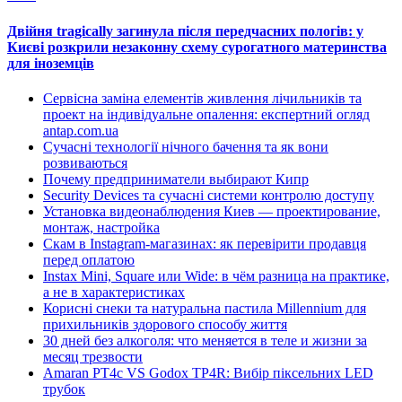
Двійня tragically загинула після передчасних пологів: у
Києві розкрили незаконну схему сурогатного материнства
для іноземців
Сервісна заміна елементів живлення лічильників та
проект на індивідуальне опалення: експертний огляд
antap.com.ua
Сучасні технології нічного бачення та як вони
розвиваються
Почему предприниматели выбирают Кипр
Security Devices та сучасні системи контролю доступу
Установка видеонаблюдения Киев — проектирование,
монтаж, настройка
Скам в Instagram-магазинах: як перевірити продавця
перед оплатою
Instax Mini, Square или Wide: в чём разница на практике,
а не в характеристиках
Корисні снеки та натуральна пастила Millennium для
прихильників здорового способу життя
30 дней без алкоголя: что меняется в теле и жизни за
месяц трезвости
Amaran PT4c VS Godox TP4R: Вибір піксельних LED
трубок