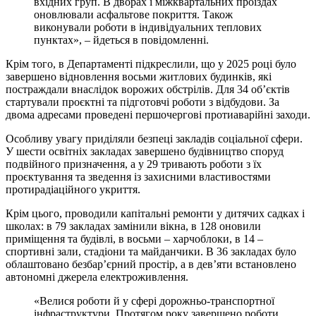
вхідних груп. В дворах і міжквартальних проїздах
оновлювали асфальтове покриття. Також
виконували роботи в індивідуальних теплових
пунктах», – йдеться в повідомленні.
Крім того, в Департаменті підкреслили, що у 2025 році було
завершено відновлення восьми житлових будинків, які
постраждали внаслідок ворожих обстрілів. Для 34 об’єктів
стартували проєктні та підготовчі роботи з відбудови. За
двома адресами проведені першочергові протиаварійні заходи.
Особливу увагу приділяли безпеці закладів соціальної сфери.
У шести освітніх закладах завершено будівництво споруд
подвійного призначення, а у 29 тривають роботи з їх
проєктування та зведення із захисними властивостями
протирадіаційного укриття.
Крім цього, проводили капітальні ремонти у дитячих садках і
школах: в 79 закладах замінили вікна, в 128 оновили
приміщення та будівлі, в восьми – харчоблоки, в 14 –
спортивні зали, стадіони та майданчики. В 36 закладах було
облаштовано безбар’єрний простір, а в дев’яти встановлено
автономні джерела електроживлення.
«Велися роботи й у сфері дорожньо-транспортної
інфраструктури. Протягом року завершено роботи