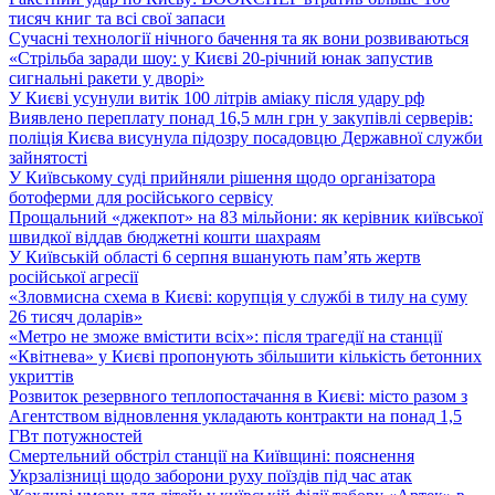
тисяч книг та всі свої запаси
Сучасні технології нічного бачення та як вони розвиваються
«Стрільба заради шоу: у Києві 20-річний юнак запустив
сигнальні ракети у дворі»
У Києві усунули витік 100 літрів аміаку після удару рф
Виявлено переплату понад 16,5 млн грн у закупівлі серверів:
поліція Києва висунула підозру посадовцю Державної служби
зайнятості
У Київському суді прийняли рішення щодо організатора
ботоферми для російського сервісу
Прощальний «джекпот» на 83 мільйони: як керівник київської
швидкої віддав бюджетні кошти шахраям
У Київській області 6 серпня вшанують пам’ять жертв
російської агресії
«Зловмисна схема в Києві: корупція у службі в тилу на суму
26 тисяч доларів»
«Метро не зможе вмістити всіх»: після трагедії на станції
«Квітнева» у Києві пропонують збільшити кількість бетонних
укриттів
Розвиток резервного теплопостачання в Києві: місто разом з
Агентством відновлення укладають контракти на понад 1,5
ГВт потужностей
Смертельний обстріл станції на Київщині: пояснення
Укрзалізниці щодо заборони руху поїздів під час атак