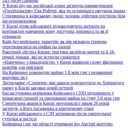
245 тисяч гривень
У Києві під час російської атаки загинула парамедикиня
«Госпітальєрів» Єва Ройтер, яка до останнього рятувала інших
Стрілянина в київському дворі: чоловік здійснив постріли біля
багатоповерхівок
У Києві дітям військових відшкодовують витрати на
контрактне навчання: кому доступна допомога та як її
отримати
Київ без мобільних укриттів: як пів мільярда гривень
перетворилися на цифри на папері
Ракетний обстріл Києва: трагічна загибель матері та її 18-
річної доньки, які не встигли сховатися
«Наречена» з інвалідністю: у Києві виявили схему фіктивних
шлюбів для еміграції
На Київщині повернули майже 1,8 млн грн з незаконної
вирубки лісу
Легендарне «Слоненя» має шанси повернутися до Хрещатого
парку в Києві завдяки новій петиції
Ексзаступника керівника Київського СІЗО підозрюють у
вимаганні грошей та прихованні майна на суму 3,8 млн грн
Смертельна аварія в Києві: мотоцикліст віком 26 років
загинув, а його пасажирка в критичному стані
У Києві військового з СЗЧ затримали після смертельної
сутички в хостелі
Київщина і ще дві області отримали від Австрії життєво