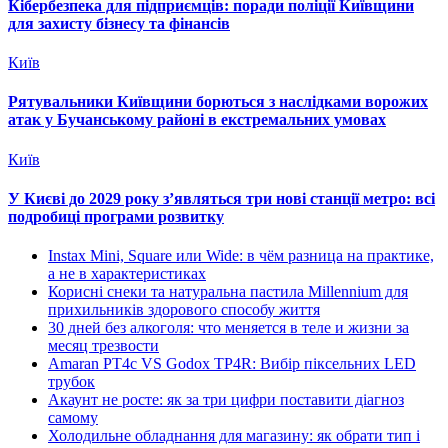
Кібербезпека для підприємців: поради поліції Київщини
для захисту бізнесу та фінансів
Київ
Рятувальники Київщини борються з наслідками ворожих
атак у Бучанському районі в екстремальних умовах
Київ
У Києві до 2029 року з’являться три нові станції метро: всі
подробиці програми розвитку
Instax Mini, Square или Wide: в чём разница на практике,
а не в характеристиках
Корисні снеки та натуральна пастила Millennium для
прихильників здорового способу життя
30 дней без алкоголя: что меняется в теле и жизни за
месяц трезвости
Amaran PT4c VS Godox TP4R: Вибір піксельних LED
трубок
Акаунт не росте: як за три цифри поставити діагноз
самому
Холодильне обладнання для магазину: як обрати тип і