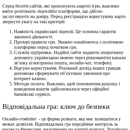
Серед безлічі сайтів, які пропонують азартні ігри, важливо
вміти розпізнати ліцензійні платформи, що дійсно
заслуговують на довіру. Перед реєстрацією користувачу варто
звернути увагу на такі критерії:
Наявність української ліцензії. Це основна гарантія
законної діяльності.
Прозорі правила гри. Уважно ознайомтесь з політикою
платформи перед початком гри.
Служба підтримки. Надійні сайти надають оперативну
допомогу українською мовою через різноманітні канали
зв’язку (електронна пошта, онлайн-чат, телефон).
Відгуки користувачів. Реальний досвід інших гравців
допоможе сформувати об’єктивне уявлення про
інтернет казино.
Методи оплати. Важливо, щоб поповнення рахунку і
виведення коштів здійснювалося через офіційні
банківські сервіси.
Відповідальна гра: ключ до безпеки
Онлайн-гемблінг – це форма розваги, яка має залишатися у
межах дозвілля. Відповідальна гра передбачає контроль за
часом та фінансами, виділеними на азартні розваги. Українські