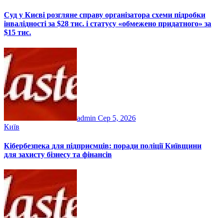
Суд у Києві розгляне справу організатора схеми підробки
інвалідності за $28 тис. і статусу «обмежено придатного» за
$15 тис.
admin
Сер 5, 2026
Київ
Кібербезпека для підприємців: поради поліції Київщини
для захисту бізнесу та фінансів