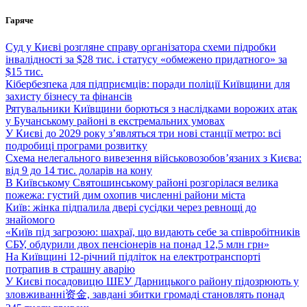
Перейти
Гаряче
до
вмісту
Суд у Києві розгляне справу організатора схеми підробки
інвалідності за $28 тис. і статусу «обмежено придатного» за
$15 тис.
Кібербезпека для підприємців: поради поліції Київщини для
захисту бізнесу та фінансів
Рятувальники Київщини борються з наслідками ворожих атак
у Бучанському районі в екстремальних умовах
У Києві до 2029 року з’являться три нові станції метро: всі
подробиці програми розвитку
Схема нелегального вивезення військовозобов’язаних з Києва:
від 9 до 14 тис. доларів на кону
В Київському Святошинському районі розгорілася велика
пожежа: густий дим охопив численні райони міста
Київ: жінка підпалила двері сусідки через ревнощі до
знайомого
«Київ під загрозою: шахраї, що видають себе за співробітників
СБУ, обдурили двох пенсіонерів на понад 12,5 млн грн»
На Київщині 12-річний підліток на електротранспорті
потрапив в страшну аварію
У Києві посадовицю ШЕУ Дарницького району підозрюють у
зловживанні资金, завдані збитки громаді становлять понад