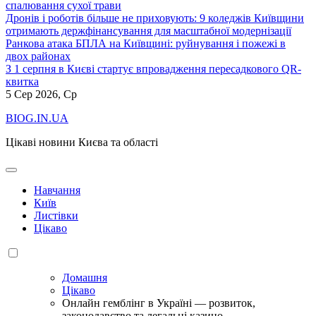
спалювання сухої трави
Дронів і роботів більше не приховують: 9 коледжів Київщини
отримають держфінансування для масштабної модернізації
Ранкова атака БПЛА на Київщині: руйнування і пожежі в
двох районах
З 1 серпня в Києві стартує впровадження пересадкового QR-
квитка
5
Сер 2026, Ср
BIOG.IN.UA
Цікаві новини Києва та області
Навчання
Київ
Листівки
Цікаво
Домашня
Цікаво
Онлайн гемблінг в Україні — розвиток,
законодавство та легальні казино