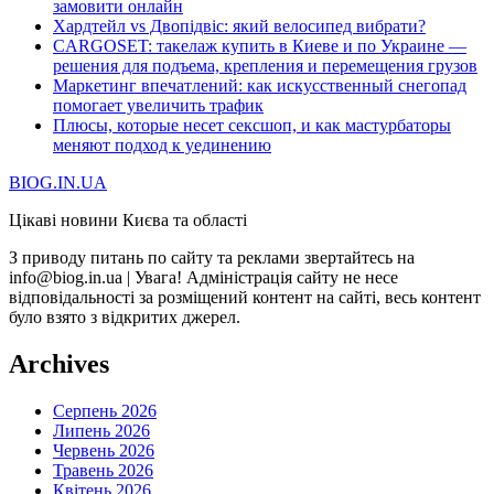
замовити онлайн
Хардтейл vs Двопідвіс: який велосипед вибрати?
CARGOSET: такелаж купить в Киеве и по Украине —
решения для подъема, крепления и перемещения грузов
Маркетинг впечатлений: как искусственный снегопад
помогает увеличить трафик
Плюсы, которые несет сексшоп, и как мастурбаторы
меняют подход к уединению
BIOG.IN.UA
Цікаві новини Києва та області
З приводу питань по сайту та реклами звертайтесь на
info@biog.in.ua | Увага! Адміністрація сайту не несе
відповідальності за розміщений контент на сайті, весь контент
було взято з відкритих джерел.
Archives
Серпень 2026
Липень 2026
Червень 2026
Травень 2026
Квітень 2026