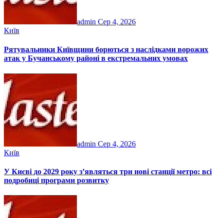
admin
Сер 4, 2026
Київ
Рятувальники Київщини борються з наслідками ворожих
атак у Бучанському районі в екстремальних умовах
admin
Сер 4, 2026
Київ
У Києві до 2029 року з’являться три нові станції метро: всі
подробиці програми розвитку