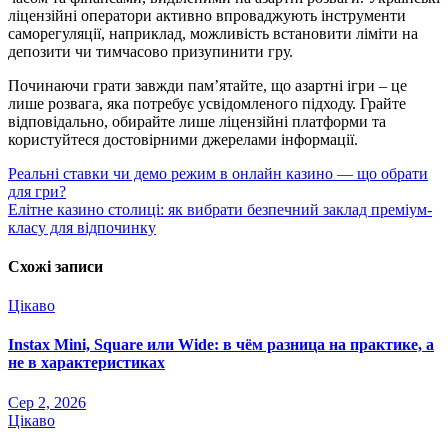
ліцензійні оператори активно впроваджують інструменти
саморегуляції, наприклад, можливість встановити ліміти на
депозити чи тимчасово призупинити гру.
Починаючи грати завжди пам’ятайте, що азартні ігри – це
лише розвага, яка потребує усвідомленого підходу. Грайте
відповідально, обирайте лише ліцензійні платформи та
користуйтеся достовірними джерелами інформації.
Навігація
Реальні ставки чи демо режим в онлайн казино — що обрати
для гри?
записів
Елітне казино столиці: як вибрати безпечний заклад преміум-
класу для відпочинку
Схожі записи
Цікаво
Instax Mini, Square или Wide: в чём разница на практике, а
не в характеристиках
Сер 2, 2026
Цікаво