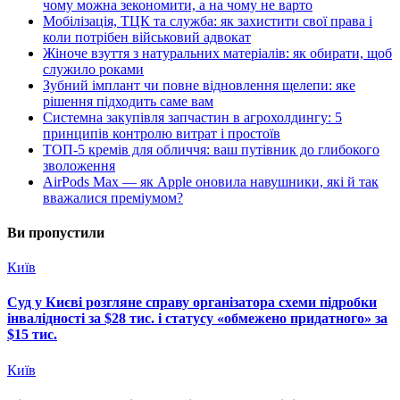
чому можна зекономити, а на чому не варто
Мобілізація, ТЦК та служба: як захистити свої права і
коли потрібен військовий адвокат
Жіноче взуття з натуральних матеріалів: як обирати, щоб
служило роками
Зубний імплант чи повне відновлення щелепи: яке
рішення підходить саме вам
Системна закупівля запчастин в агрохолдингу: 5
принципів контролю витрат і простоїв
ТОП-5 кремів для обличчя: ваш путівник до глибокого
зволоження
AirPods Max — як Apple оновила навушники, які й так
вважалися преміумом?
Ви пропустили
Київ
Суд у Києві розгляне справу організатора схеми підробки
інвалідності за $28 тис. і статусу «обмежено придатного» за
$15 тис.
Київ