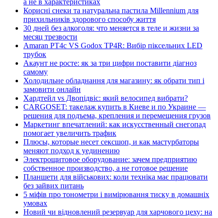
а не в характеристиках
Корисні снеки та натуральна пастила Millennium для
прихильників здорового способу життя
30 дней без алкоголя: что меняется в теле и жизни за
месяц трезвости
Amaran PT4c VS Godox TP4R: Вибір піксельних LED
трубок
Акаунт не росте: як за три цифри поставити діагноз
самому
Холодильне обладнання для магазину: як обрати тип і
замовити онлайн
Хардтейл vs Двопідвіс: який велосипед вибрати?
CARGOSET: такелаж купить в Киеве и по Украине —
решения для подъема, крепления и перемещения грузов
Маркетинг впечатлений: как искусственный снегопад
помогает увеличить трафик
Плюсы, которые несет сексшоп, и как мастурбаторы
меняют подход к уединению
Электрощитовое оборудование: зачем предприятию
собственное производство, а не готовое решение
Планшети для військових: коли техніка має працювати
без зайвих питань
5 міфів про тонометри і вимірювання тиску в домашніх
умовах
Новий чи відновлений резервуар для харчового цеху: на