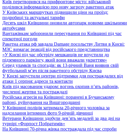
Київ перетворився на прифронтове місто: військовий
поділився інформацією про нову загрозу ракетних атак
У Київських маршрутках підвищили ціни на проїзд:
подробиці та актуальні тарифи
Десять шкіл Київщини оновили автопарк новими шкільними
автобусами
Вантажівкам заборонили пересування по Київщині під час
спекотної погоди
Ракетна атака рф завдала Damage посольству Литви в Києві:
МЗС вимагає реакції від російського представництва
«У Києві під час обстрілу мешканців не впустили до
підземного паркінгу, який вони вважали укриттям»
Серед уламків та спогадів: як 13-річний Ваня виявив свій
футбольний м’яч після ракетного обстрілу Києва
У Києві запустили центри підтримки для постраждалих від
атаки 1 серпня: адреси та контакти
Київ під масованим ударом: вогонь охопив п’ять районів,
численні жертви та постраждалі
Російська агресія на Київщині: поранені в Бучанському
районі, руйнування на Вишгородщині
У Київщині поліція затримала 20-річного чоловіка за
надсилання інтимних фото 9-річній дівчинці
Ветерани Київщини здобули дев’ять медалей за два дні на
турнірі «Форпост Побратимів»
На Київщині 70-річна жінка постраждала під час спроби