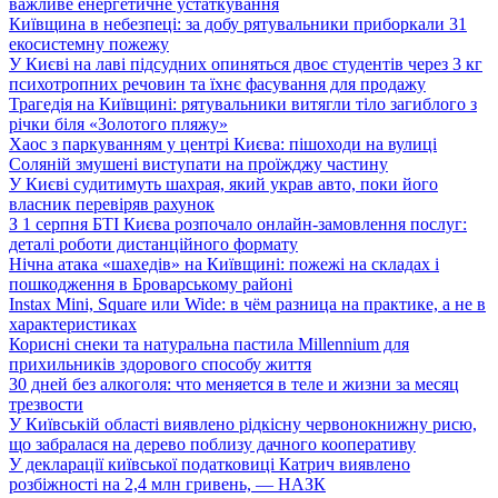
важливе енергетичне устаткування
Київщина в небезпеці: за добу рятувальники приборкали 31
екосистемну пожежу
У Києві на лаві підсудних опиняться двоє студентів через 3 кг
психотропних речовин та їхнє фасування для продажу
Трагедія на Київщині: рятувальники витягли тіло загиблого з
річки біля «Золотого пляжу»
Хаос з паркуванням у центрі Києва: пішоходи на вулиці
Соляній змушені виступати на проїжджу частину
У Києві судитимуть шахрая, який украв авто, поки його
власник перевіряв рахунок
З 1 серпня БТІ Києва розпочало онлайн-замовлення послуг:
деталі роботи дистанційного формату
Нічна атака «шахедів» на Київщині: пожежі на складах і
пошкодження в Броварському районі
Instax Mini, Square или Wide: в чём разница на практике, а не в
характеристиках
Корисні снеки та натуральна пастила Millennium для
прихильників здорового способу життя
30 дней без алкоголя: что меняется в теле и жизни за месяц
трезвости
У Київській області виявлено рідкісну червонокнижну рисю,
що забралася на дерево поблизу дачного кооперативу
У декларації київської податковиці Катрич виявлено
розбіжності на 2,4 млн гривень, — НАЗК