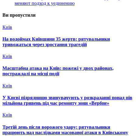
меняют подход к уединению
Ви пропустили
Київ
На водоймах Київщини 35 жертв: рятувальники
тривожаться через зростання трагедій
Київ
Масштабна атака на Київ: пожежі у двох районах,
постраждалі на місці події
Київ
У Києві підрядницю звинувачують у розкраданні понад пів
мільйона гривень під час ремонту зони «Вербне»
Київ
Третій день після ворожого удару: рятувальники
працюють над наслідками масованої атаки в Київському