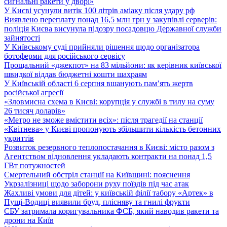
сигнальні ракети у дворі»
У Києві усунули витік 100 літрів аміаку після удару рф
Виявлено переплату понад 16,5 млн грн у закупівлі серверів:
поліція Києва висунула підозру посадовцю Державної служби
зайнятості
У Київському суді прийняли рішення щодо організатора
ботоферми для російського сервісу
Прощальний «джекпот» на 83 мільйони: як керівник київської
швидкої віддав бюджетні кошти шахраям
У Київській області 6 серпня вшанують пам’ять жертв
російської агресії
«Зловмисна схема в Києві: корупція у службі в тилу на суму
26 тисяч доларів»
«Метро не зможе вмістити всіх»: після трагедії на станції
«Квітнева» у Києві пропонують збільшити кількість бетонних
укриттів
Розвиток резервного теплопостачання в Києві: місто разом з
Агентством відновлення укладають контракти на понад 1,5
ГВт потужностей
Смертельний обстріл станції на Київщині: пояснення
Укрзалізниці щодо заборони руху поїздів під час атак
Жахливі умови для дітей: у київській філії табору «Артек» в
Пущі-Водиці виявили бруд, плісняву та гнилі фрукти
СБУ затримала коригувальника ФСБ, який наводив ракети та
дрони на Київ