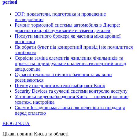
регіоні
ЭЭГ: показатели, подготовка и проведение
исследования
Ремонт тормозной системы автомобиля в Днепре:
диагностика, обслуживание и замена деталей
Послуги митного брокера як частина міжнародної
логістики
Як обрати букет під конкретний привід і не помилитися
з вибором
Сервісна заміна елементів живлення лічильників та
проект на індивідуальне опалення: експертний огляд
antap.com.ua
Сучасні технології нічного бачення та як вони
розвиваються
Почему предприниматели выбирают Кипр
Security Devices та сучасні системи контролю доступу
Установка видеонаблюдения Киев — проектирование,
монтаж, настройка
Скам в Instagram-магазинах: як перевірити продавця
перед оплатою
BIOG.IN.UA
Цікаві новини Києва та області