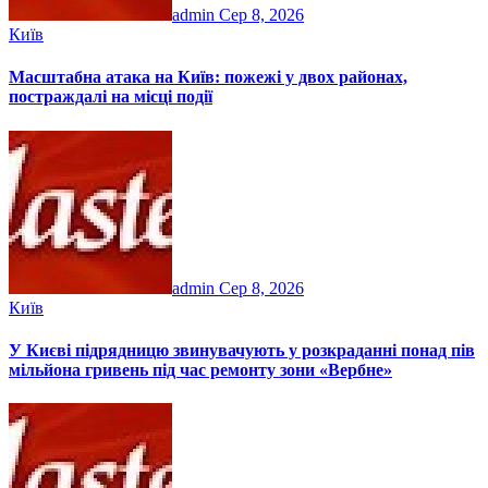
admin
Сер 8, 2026
Київ
Масштабна атака на Київ: пожежі у двох районах,
постраждалі на місці події
admin
Сер 8, 2026
Київ
У Києві підрядницю звинувачують у розкраданні понад пів
мільйона гривень під час ремонту зони «Вербне»