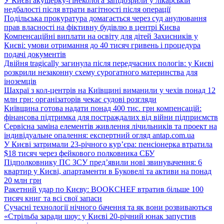
У Києві акушерку-гінеколога запідозрили у лікарській
недбалості після втрати вагітності після операції
Подільська прокуратура домагається через суд анулювання
прав власності на фіктивну будівлю в центрі Києва
Компенсаційні виплати на освіту для дітей Захисників у
Києві: умови отримання до 40 тисяч гривень і процедура
подачі документів
Двійня tragically загинула після передчасних пологів: у Києві
розкрили незаконну схему сурогатного материнства для
іноземців
Шахраї з кол-центрів на Київщині виманили у чехів понад 12
млн грн: організаторів чекає судові розгляди
Київщина готова надати понад 400 тис. грн компенсацій:
фінансова підтримка для постраждалих від війни підприємств
Сервісна заміна елементів живлення лічильників та проект на
індивідуальне опалення: експертний огляд antap.com.ua
У Києві затримали 23-річного кур’єра: пенсіонерка втратила
$18 тисяч через фейкового полковника СБУ
Підполковнику ПС ЗСУ пред’явили нові звинувачення: 6
квартир у Києві, апартаменти в Буковелі та активи на понад
20 млн грн
Ракетний удар по Києву: BOOKCHEF втратив більше 100
тисяч книг та всі свої запаси
Сучасні технології нічного бачення та як вони розвиваються
«Стрільба заради шоу: у Києві 20-річний юнак запустив