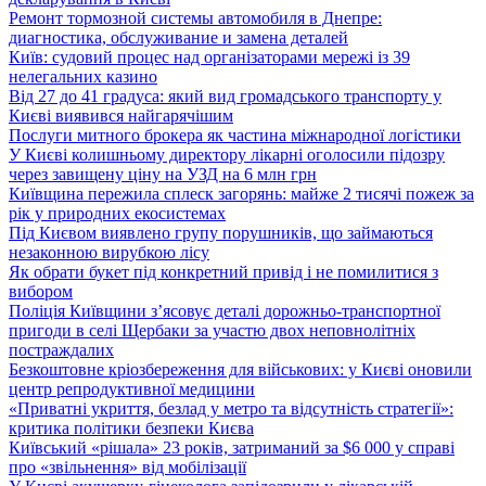
Ремонт тормозной системы автомобиля в Днепре:
диагностика, обслуживание и замена деталей
Київ: судовий процес над організаторами мережі із 39
нелегальних казино
Від 27 до 41 градуса: який вид громадського транспорту у
Києві виявився найгарячішим
Послуги митного брокера як частина міжнародної логістики
У Києві колишньому директору лікарні оголосили підозру
через завищену ціну на УЗД на 6 млн грн
Київщина пережила сплеск загорянь: майже 2 тисячі пожеж за
рік у природних екосистемах
Під Києвом виявлено групу порушників, що займаються
незаконною вирубкою лісу
Як обрати букет під конкретний привід і не помилитися з
вибором
Поліція Київщини з’ясовує деталі дорожньо-транспортної
пригоди в селі Щербаки за участю двох неповнолітніх
постраждалих
Безкоштовне кріозбереження для військових: у Києві оновили
центр репродуктивної медицини
«Приватні укриття, безлад у метро та відсутність стратегії»:
критика політики безпеки Києва
Київський «рішала» 23 років, затриманий за $6 000 у справі
про «звільнення» від мобілізації