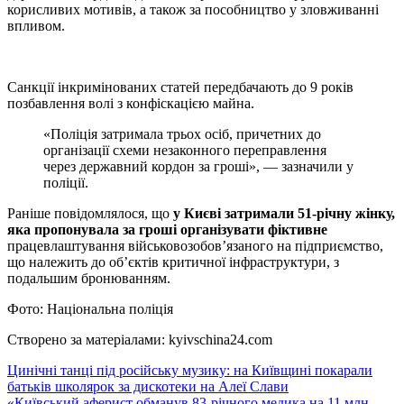
корисливих мотивів, а також за пособництво у зловживанні
впливом.
Санкції інкримінованих статей передбачають до 9 років
позбавлення волі з конфіскацією майна.
«Поліція затримала трьох осіб, причетних до
організації схеми незаконного переправлення
через державний кордон за гроші», — зазначили у
поліції.
Раніше повідомлялося, що
у Києві затримали 51-річну жінку,
яка пропонувала за гроші організувати фіктивне
працевлаштування військовозобов’язаного на підприємство,
що належить до об’єктів критичної інфраструктури, з
подальшим бронюванням.
Фото: Національна поліція
Створено за матеріалами: kyivschina24.com
Навігація
Цинічні танці під російську музику: на Київщині покарали
батьків школярок за дискотеки на Алеї Слави
записів
«Київський аферист обманув 83-річного медика на 11 млн