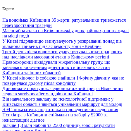
Перейти
Гаряче
до
вмісту
На водоймах Київщини 35 жертв: рятувальники тривожаться
через зростання трагедій
Масштабна атака на Київ: пожежі у двох районах, постраждалі
на місці події
У Києві підрядницю звинувачують у розкраданні понад пів
мільйона гривень під час ремонту зони «Вербне»
Третій день після ворожого удару: рятувальники працюють
над наслідками масованої атаки в Київському регіоні
Правоохоронці ліквідували міжрегіональну групу, що
займалася вивезенням дезертирів з військових частин
Київщини та інших областей
У Києві кінолог із собакою знайшли 14-річну дівчину, яка не
повернулася додому після конфлікту
Дивовижне порятунок: червонокнижний гриф з Німеччини
ледве в survivors after мандрівки на Київщині
Від навчального закладу до психологічної підтримки: у
Київській області з’явиться унікальний маршрут для молоді
ЭЭГ: показатели, подготовка и проведение исследования
Психіатра з Київщини спіймали на хабарі у $2000 за
ненастоящий діагноз
Більше 1,3 млн набоїв та 2500 одиниць зброї: результати
декларування в Києві