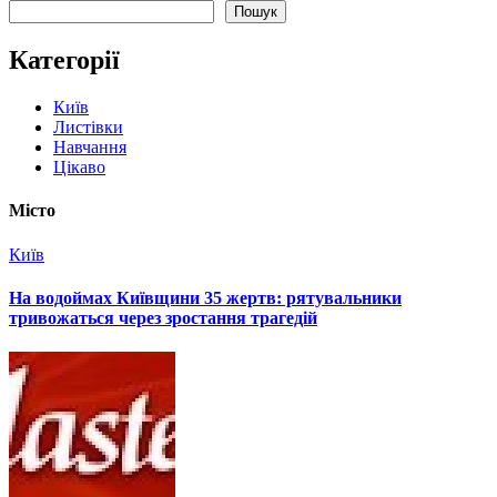
Пошук
Категорії
Київ
Листівки
Навчання
Цікаво
Місто
Київ
На водоймах Київщини 35 жертв: рятувальники
тривожаться через зростання трагедій