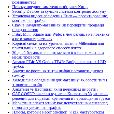
розвиваються
Почему предприниматели выбирают Кипр
Security Devices та сучасні системи контролю доступу
Установка видеонаблюдения Киев — проектирование,
монтаж, настройка
Скам в Instagram-магазинах: як перевірити продавця
перед оплатою
Instax Mini, Square или Wide: в чём разница на практике,
а не в характеристиках
Корисні снеки та натуральна пастила Millennium для
прихильників здорового способу життя
30 дней без алкоголя: что меняется в теле и жизни за
месяц трезвости
Amaran PT4c VS Godox TP4R: Вибір піксельних LED
трубок
Акаунт не росте: як за три цифри поставити діагноз
самому
Холодильне обладнання для магазину: як обрати тип і
замовити онлайн
Хардтейл vs Двопідвіс: який велосипед вибрати?
CARGOSET: такелаж купить в Киеве и по Украине —
решения для подъема, крепления и перемещения грузов
Маркетинг впечатлений: как искусственный снегопад
помогает увеличить трафик
Плюсы, которые несет сексшоп, и как мастурбаторы