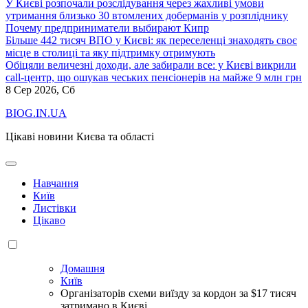
У Києві розпочали розслідування через жахливі умови
утримання близько 30 втомлених доберманів у розпліднику
Почему предприниматели выбирают Кипр
Більше 442 тисяч ВПО у Києві: як переселенці знаходять своє
місце в столиці та яку підтримку отримують
Обіцяли величезні доходи, але забирали все: у Києві викрили
call-центр, що ошукав чеських пенсіонерів на майже 9 млн грн
8
Сер 2026, Сб
BIOG.IN.UA
Цікаві новини Києва та області
Навчання
Київ
Листівки
Цікаво
Домашня
Київ
Організаторів схеми виїзду за кордон за $17 тисяч
затримано в Києві