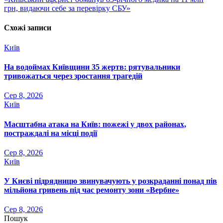
грн, видаючи себе за перевірку СБУ»
Схожі записи
Київ
На водоймах Київщини 35 жертв: рятувальники
тривожаться через зростання трагедій
Сер 8, 2026
Київ
Масштабна атака на Київ: пожежі у двох районах,
постраждалі на місці події
Сер 8, 2026
Київ
У Києві підрядницю звинувачують у розкраданні понад пів
мільйона гривень під час ремонту зони «Вербне»
Сер 8, 2026
Пошук