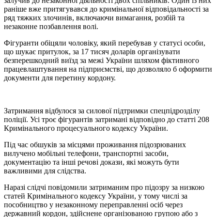
залучив до незаконної діяльності двох спільників. Один із них
раніше вже притягувався до кримінальної відповідальності за
ряд тяжких злочинів, включаючи вимагання, розбій та
незаконне позбавлення волі.
Фігуранти обіцяли чоловіку, який перебував у статусі особи,
що шукає притулок, за 17 тисяч доларів організувати
безперешкодний виїзд за межі України шляхом фіктивного
працевлаштування на підприємстві, що дозволяло б оформити
документи для перетину кордону.
Затримання відбулося за силової підтримки спецпідрозділу
поліції. Усі троє фігурантів затримані відповідно до статті 208
Кримінального процесуального кодексу України.
Під час обшуків за місцями проживання підозрюваних
вилучено мобільні телефони, транспортні засоби,
документацію та інші речові докази, які можуть бути
важливими для слідства.
Наразі слідчі повідомили затриманим про підозру за низкою
статей Кримінального кодексу України, у тому числі за
пособництво у незаконному переправленні осіб через
державний кордон, здійснене організованою групою або з