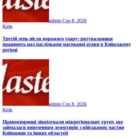
admin
Сер 8, 2026
Київ
Третій день після ворожого удару: рятувальники
працюють над наслідками масованої атаки в Київському
регіоні
admin
Сер 8, 2026
Київ
Правоохоронці ліквідували міжрегіональну групу, що
займалася вивезенням дезертирів з військових частин
Київщини та інших областей