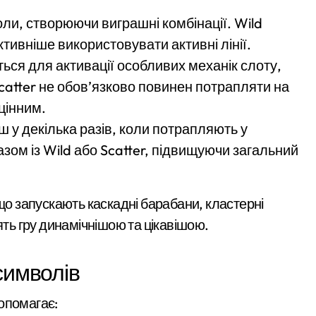
оли, створюючи виграшні комбінації. Wild
який наводив ракети та дрони на Київ
тивніше використовувати активні лінії.
ез жахливі умови утримання близько 30 втомлених добермані
ться для активації особливих механік слоту,
 Кипр
Scatter не обов’язково повинен потрапляти на
цінним.
еселенці знаходять своє місце в столиці та яку підтримку от
ш у декілька разів, коли потрапляють у
извести до браку медичних працівників у київських лікарнях
зом із Wild або Scatter, підвищуючи загальний
 що запускають каскадні барабани, кластерні
ять гру динамічнішою та цікавішою.
символів
опомагає: