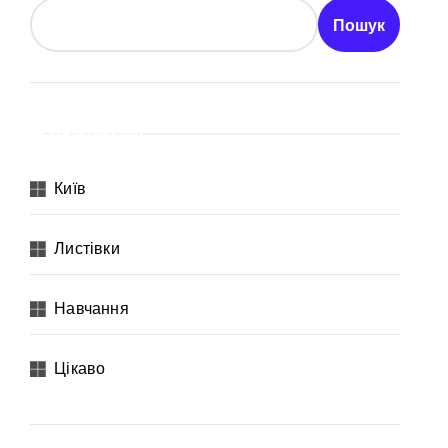
Пошук
Категорії
Київ
Листівки
Навчання
 неповнолітніх постраждалих
Цікаво