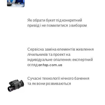
в у розпліднику
Як обрати букет під конкретний
привід і не помилитися з вибором
римують
Сервісна заміна елементів живлення
лічильників та проект на
індивідуальне опалення: експертний
огляд antap.com.ua
Сучасні технології нічного бачення
та як вони розвиваються