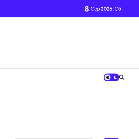
8
Сер 2026, Сб
 «Вербне»
ькому регіоні
вих частин Київщини та інших областей
ївщині
шрут для молоді
Пошук