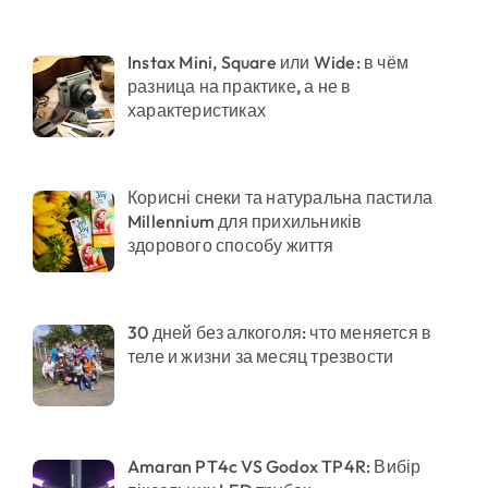
Instax Mini, Square или Wide: в чём
разница на практике, а не в
характеристиках
Корисні снеки та натуральна пастила
Millennium для прихильників
здорового способу життя
30 дней без алкоголя: что меняется в
теле и жизни за месяц трезвости
Amaran PT4c VS Godox TP4R: Вибір