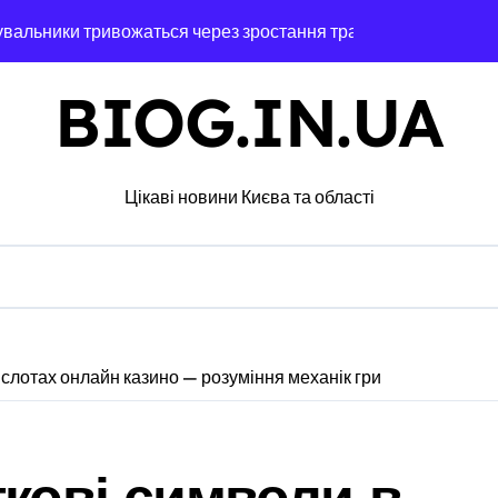
увальники тривожаться через зростання трагедій
ох районах, постраждалі на місці події
BIOG.IN.UA
озкраданні понад пів мільйона гривень під час ремонту зони
ятувальники працюють над наслідками масованої атаки в Київс
Цікаві новини Києва та області
альну групу, що займалася вивезенням дезертирів з військо
4-річну дівчину, яка не повернулася додому після конфлікту
 гриф з Німеччини ледве в survivors after мандрівки на Ки
чної підтримки: у Київській області з’явиться унікальний мар
 слотах онлайн казино — розуміння механік гри
едение исследования
барі у $2000 за ненастоящий діагноз
ткові символи в
ь зброї: результати декларування в Києві