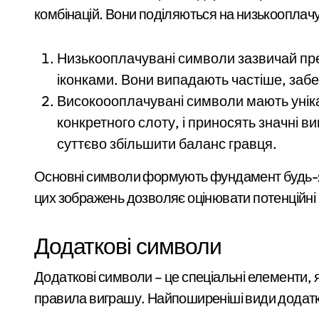
працюють над
Сучасні технології нічного бачення т
комбінацій. Вони поділяються на низькооплачу
наслідками
«Стрільба заради шоу: у Києві 20-річ
масованої атаки в
Низькооплачувані символи зазвичай пр
У Києві усунули витік 100 літрів аміак
Київському регіоні
іконками. Вони випадають частіше, забе
Виявлено переплату понад 16,5 млн г
Високоооплачувані символи мають уніка
У Київському суді прийняли рішення 
конкретного слоту, і приносять значні в
суттєво збільшити баланс гравця.
Прощальний «джекпот» на 83 мільйони
У Київській області 6 серпня вшанують
Основні символи формують фундамент будь-як
цих зображень дозволяє оцінювати потенційні в
«Зловмисна схема в Києві: корупція у 
«Метро не зможе вмістити всіх»: після
Додаткові символи
Розвиток резервного теплопостачання
Додаткові символи – це спеціальні елементи, я
Смертельний обстріл станції на Київщ
правила виграшу. Найпоширеніші види додатк
Жахливі умови для дітей: у київській 