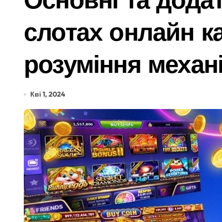
Ремонт тормозной системы автомобил
слотах онлайн к
Київ: судовий процес над організатор
Від 27 до 41 градуса: який вид грома
розуміння механі
Послуги митного брокера як частина 
У Києві колишньому директору лікарні
Кві 1, 2024
Київщина пережила сплеск загорянь: 
Під Києвом виявлено групу порушник
Як обрати букет під конкретний приві
Поліція Київщини з’ясовує деталі до
Безкоштовне кріозбереження для вій
«Приватні укриття, безлад у метро та 