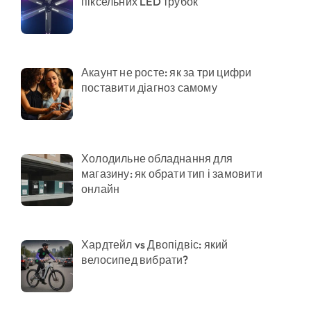
піксельних LED трубок
Акаунт не росте: як за три цифри
поставити діагноз самому
Холодильне обладнання для
магазину: як обрати тип і замовити
онлайн
Хардтейл vs Двопідвіс: який
велосипед вибрати?