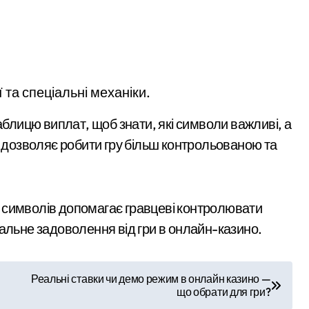
 та спеціальні механіки.
аблицю виплат, щоб знати, які символи важливі, а
е дозволяє робити гру більш контрольованою та
 символів допомагає гравцеві контролювати
альне задоволення від гри в онлайн-казино.
Реальні ставки чи демо режим в онлайн казино —
що обрати для гри?