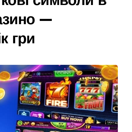
я в Днепре: диагностика, обслуживание и замена деталей
азино —
ами мережі із 39 нелегальних казино
дського транспорту у Києві виявився найгарячішим
к гри
міжнародної логістики
 оголосили підозру через завищену ціну на УЗД на 6 млн грн
майже 2 тисячі пожеж за рік у природних екосистемах
ів, що займаються незаконною вирубкою лісу
д і не помилитися з вибором
рожньо-транспортної пригоди в селі Щербаки за участю двох
ськових: у Києві оновили центр репродуктивної медицини
відсутність стратегії»: критика політики безпеки Києва