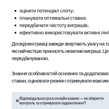
оцінити потенціал слоту;
планувати оптимальні ставки;
передбачати частоту виграшів;
ефективно використовувати активні лінії
Досвідчені гравці завжди звертають увагу на т
які найчастіше приносять невеликі виграші. Ц
передбачуваною.
Знання особливостей основних та додаткових
ставки, оцінювати ризики і отримувати максим
Н
Відповідальна гра в онлайн казино — як зберегти
контроль та отримувати задоволення?
а