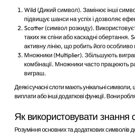
Wild (Дикий символ). Замінює інші симв
СБУ затримала коригувальника ФСБ, 
підвищує шанси на успіх і дозволяє ефек
У Києві розпочали розслідування чер
Scatter (символ розкиду). Використовує
Почему предприниматели выбирают
таких як спіни або каскадні обертання. 
активну лінію, що робить його особливо 
Більше 442 тисяч ВПО у Києві: як пер
Множники (Multiplier). Збільшують вигра
Зростання тарифів на проїзд може пр
комбінації. Множники часто працюють ра
виграш.
Деякі сучасні слоти мають унікальні символи,
виплати або інші додаткові функції. Вони робл
Як використовувати знання 
Розуміння основних та додаткових символів д