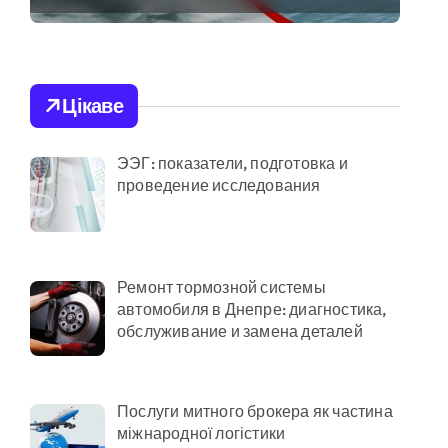
тривожаться через
зростання трагедій
Цікаве
адовцю Державної служби зайнятості
ЭЭГ: показатели, подготовка и
проведение исследования
раям
Ремонт тормозной системы
автомобиля в Днепре: диагностика,
ількість бетонних укриттів
обслуживание и замена деталей
онтракти на понад 1,5 ГВт потужностей
ас атак
Послуги митного брокера як частина
міжнародної логістики
 гнилі фрукти