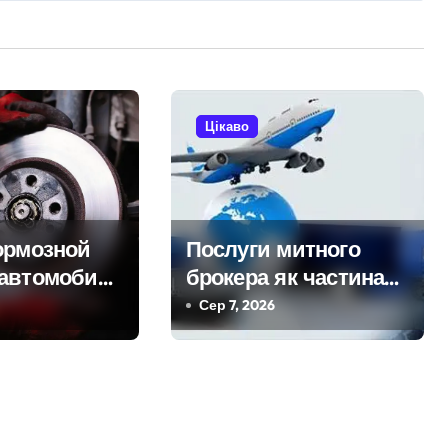
Цікаво
ормозной
Послуги митного
автомобиля
брокера як частина
міжнародної
Сер 7, 2026
ка,
логістики
ание и
еталей