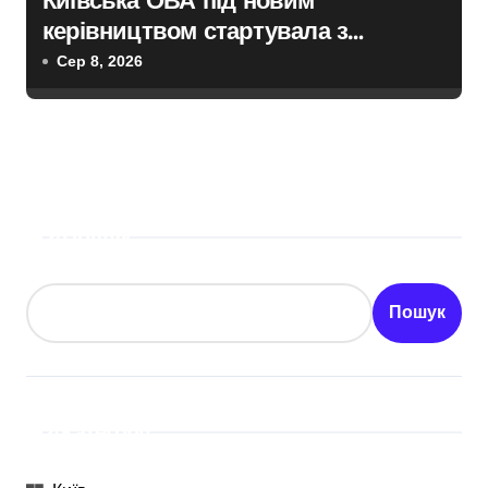
керівництвом стартувала з
ініціативи підтримки освіти:
Сер 8, 2026
області передані 13 шкільних
автобусів
Пошук
Пошук
Категорії