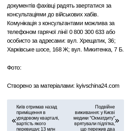
документів фахівці радять звертатися за
консультаціями до військових хабів.
Комунікація з консультантами можлива за
телефоном гарячої лінії 0 800 300 633 або
особисто за адресами: вул. Хрещатик, 36;
Харківське шосе, 168 Ж; вул. Микитенка, 7 Б.
Фото:
Створено за матеріалами: kyivschina24.com
Н
Київ отримав назад
Подвійне
приміщення в
виживання: у Києві
а
урядовому кварталі,
медики “Охматдиту”
вартість якого
врятували підлітка,
в
перевищує 13 млн
що пережив два