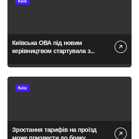
Київ
Київська ОВА під новим
керівництвом стартувала з
ініціативи підтримки освіти:
області передані 13 шкільних
автобусів
Київ
Зростання тарифів на проїзд
може призвести до браку