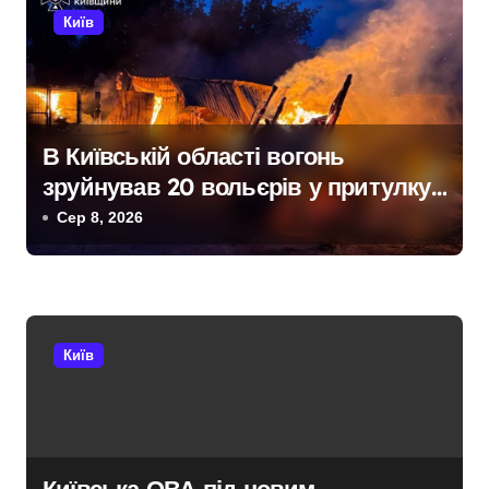
Київ
і
в
В Київській області вогонь
зруйнував 20 вольєрів у притулку
для тварин
Сер 8, 2026
Київ
Київська ОВА під новим