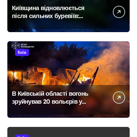
Київщина відновлюється
після сильних буревіїв:
пошкоджено 62 будинки,
понад 18 тисяч родин
залишились без електрики
Київ
В Київській області вогонь
зруйнував 20 вольєрів у
притулку для тварин