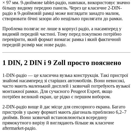
× 97 мм. 9-дюймове tablet-радіо, навпаки, використовує значно
більшу видиму передню панель. Через це класичне 2-DIN-
радіо в 9-дюймовій рамці може виглядати занадто малим,
створювати бічні зазори або нещільно прилягати до рамки.
Проблема полягає не лише в корпусі радіо, а насамперед у
видимій передній частині. Тому перед покупкою потрібно
перевірити, який формат вимагає рамка і який фактичний
передній розмір має нове радіо.
1 DIN, 2 DIN і 9 Zoll просто пояснено
1-DIN-радіо — це класична вузька конструкція. Такі пристрої
знайомі насамперед зі старіших автомобілів. Вони невисокі,
часто мають маленький дисплей і зазвичай потребують вузької
монтажної рамки. Для сучасного Peugeot Expert, якщо
потрібен великий екран, це рідко є першим вибором.
2-DIN-радіо вище й дає місце для сенсорного екрана. Багато
пристроїв у цьому форматі мають діагональ приблизно 6,2–7
дюймів. Вони зазвичай встановлюються всередину
прямокутного вирізу й виглядають більше як класичне
aftermarket-радіо.