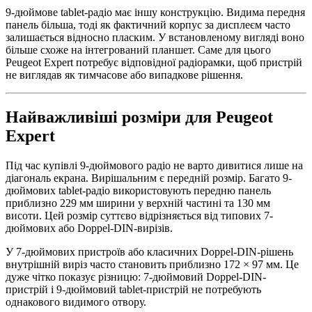
9-дюймове tablet-радіо має іншу конструкцію. Видима передня
панель більша, тоді як фактичний корпус за дисплеєм часто
залишається відносно пласким. У встановленому вигляді воно
більше схоже на інтегрований планшет. Саме для цього
Peugeot Expert потребує відповідної радіорамки, щоб пристрій
не виглядав як тимчасове або випадкове рішення.
Найважливіші розміри для Peugeot
Expert
Під час купівлі 9-дюймового радіо не варто дивитися лише на
діагональ екрана. Вирішальним є передній розмір. Багато 9-
дюймових tablet-радіо використовують передню панель
приблизно 229 мм ширини у верхній частині та 130 мм
висоти. Цей розмір суттєво відрізняється від типових 7-
дюймових або Doppel-DIN-вирізів.
У 7-дюймових пристроїв або класичних Doppel-DIN-рішень
внутрішній виріз часто становить приблизно 172 × 97 мм. Це
дуже чітко показує різницю: 7-дюймовий Doppel-DIN-
пристрій і 9-дюймовий tablet-пристрій не потребують
однакового видимого отвору.