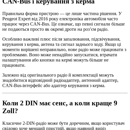
CAN-Bus і керування з керма
Правильна форма пристрою — це лише частина рішення. У
Peugeot Expert від 2016 року електроніка автомобіля часто
працює через CAN-Bus. Це означає, що певні сигнали більше
не подаються просто як окремі дроти на роз’єм радіо.
Особливо важливі плюс після запалювання, підсвічування,
керування з керма, антена та сигнал заднього ходу. Якщо ці
моменти вирішені неправильно, нове радіо може працювати з
проблемами. Воно може ненадійно запускатися, втрачати
налаштування або кнопки на кермі можуть більше не
працювати.
Залежно від оригінального радіо й комплектації можуть
знадобитися відповідний радіоадаптер, антенний адаптер,
CAN-Bus-інтерфейс або адаптер керування з керма.
Коли 2 DIN має сенс, а коли краще 9
Zoll?
Класичне 2-DIN-радіо може бути доречним, якщо користувач
свідомо хоче менший пристрій, якщо наявний виріз