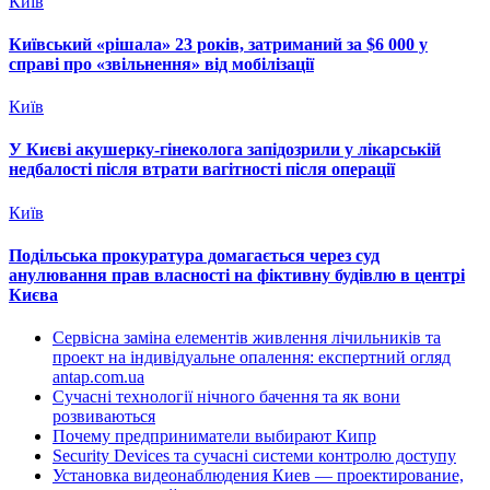
Київ
Київський «рішала» 23 років, затриманий за $6 000 у
справі про «звільнення» від мобілізації
Київ
У Києві акушерку-гінеколога запідозрили у лікарській
недбалості після втрати вагітності після операції
Київ
Подільська прокуратура домагається через суд
анулювання прав власності на фіктивну будівлю в центрі
Києва
Сервісна заміна елементів живлення лічильників та
проект на індивідуальне опалення: експертний огляд
antap.com.ua
Сучасні технології нічного бачення та як вони
розвиваються
Почему предприниматели выбирают Кипр
Security Devices та сучасні системи контролю доступу
Установка видеонаблюдения Киев — проектирование,