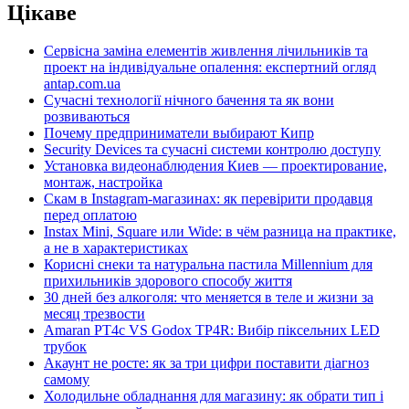
Цікаве
Сервісна заміна елементів живлення лічильників та
проект на індивідуальне опалення: експертний огляд
antap.com.ua
Сучасні технології нічного бачення та як вони
розвиваються
Почему предприниматели выбирают Кипр
Security Devices та сучасні системи контролю доступу
Установка видеонаблюдения Киев — проектирование,
монтаж, настройка
Скам в Instagram-магазинах: як перевірити продавця
перед оплатою
Instax Mini, Square или Wide: в чём разница на практике,
а не в характеристиках
Корисні снеки та натуральна пастила Millennium для
прихильників здорового способу життя
30 дней без алкоголя: что меняется в теле и жизни за
месяц трезвости
Amaran PT4c VS Godox TP4R: Вибір піксельних LED
трубок
Акаунт не росте: як за три цифри поставити діагноз
самому
Холодильне обладнання для магазину: як обрати тип і