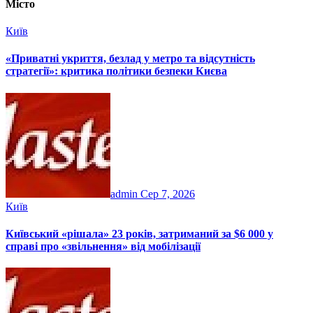
Місто
Київ
«Приватні укриття, безлад у метро та відсутність
стратегії»: критика політики безпеки Києва
admin
Сер 7, 2026
Київ
Київський «рішала» 23 років, затриманий за $6 000 у
справі про «звільнення» від мобілізації