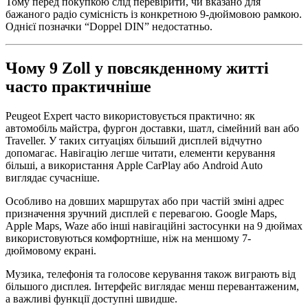
Тому перед покупкою слід перевірити, чи вказано для
бажаного радіо сумісність із конкретною 9-дюймовою рамкою.
Однієї позначки “Doppel DIN” недостатньо.
Чому 9 Zoll у повсякденному житті
часто практичніше
Peugeot Expert часто використовується практично: як
автомобіль майстра, фургон доставки, шатл, сімейний ван або
Traveller. У таких ситуаціях більший дисплей відчутно
допомагає. Навігацію легше читати, елементи керування
більші, а використання Apple CarPlay або Android Auto
виглядає сучасніше.
Особливо на довших маршрутах або при частій зміні адрес
призначення зручний дисплей є перевагою. Google Maps,
Apple Maps, Waze або інші навігаційні застосунки на 9 дюймах
використовуються комфортніше, ніж на меншому 7-
дюймовому екрані.
Музика, телефонія та голосове керування також виграють від
більшого дисплея. Інтерфейс виглядає менш перевантаженим,
а важливі функції доступні швидше.