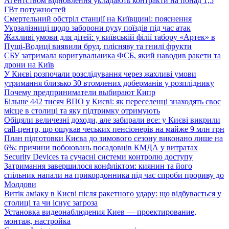
Агентством відновлення укладають контракти на понад 1,5
ГВт потужностей
Смертельний обстріл станції на Київщині: пояснення
Укрзалізниці щодо заборони руху поїздів під час атак
Жахливі умови для дітей: у київській філії табору «Артек» в
Пущі-Водиці виявили бруд, плісняву та гнилі фрукти
СБУ затримала коригувальника ФСБ, який наводив ракети та
дрони на Київ
У Києві розпочали розслідування через жахливі умови
утримання близько 30 втомлених доберманів у розпліднику
Почему предприниматели выбирают Кипр
Більше 442 тисяч ВПО у Києві: як переселенці знаходять своє
місце в столиці та яку підтримку отримують
Обіцяли величезні доходи, але забирали все: у Києві викрили
call-центр, що ошукав чеських пенсіонерів на майже 9 млн грн
План підготовки Києва до зимового сезону виконано лише на
6%: причини побоювань посадовців КМДА у витратах
Security Devices та сучасні системи контролю доступу
Затримання завершилося конфліктом: киянин та його
спільник напали на прикордонника під час спроби прориву до
Молдови
Витік аміаку в Києві після ракетного удару: що відбувається у
столиці та чи існує загроза
Установка видеонаблюдения Киев — проектирование,
монтаж, настройка