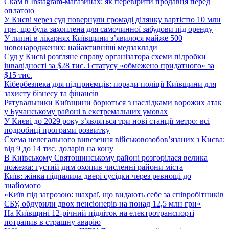
Скам в Instagram-магазинах: як перевірити продавця перед
оплатою
У Києві через суд повернули громаді ділянку вартістю 10 млн
грн, що була захоплена для самочинної забудови під оренду
У липні в лікарнях Київщини з’явилося майже 500
новонароджених: найактивніші медзаклади
Суд у Києві розгляне справу організатора схеми підробки
інвалідності за $28 тис. і статусу «обмежено придатного» за
$15 тис.
Кібербезпека для підприємців: поради поліції Київщини для
захисту бізнесу та фінансів
Рятувальники Київщини борються з наслідками ворожих атак
у Бучанському районі в екстремальних умовах
У Києві до 2029 року з’являться три нові станції метро: всі
подробиці програми розвитку
Схема нелегального вивезення військовозобов’язаних з Києва:
від 9 до 14 тис. доларів на кону
В Київському Святошинському районі розгорілася велика
пожежа: густий дим охопив численні райони міста
Київ: жінка підпалила двері сусідки через ревнощі до
знайомого
«Київ під загрозою: шахраї, що видають себе за співробітників
СБУ, обдурили двох пенсіонерів на понад 12,5 млн грн»
На Київщині 12-річний підліток на електротранспорті
потрапив в страшну аварію