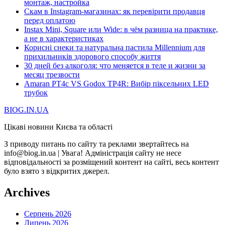
монтаж, настройка
Скам в Instagram-магазинах: як перевірити продавця
перед оплатою
Instax Mini, Square или Wide: в чём разница на практике,
а не в характеристиках
Корисні снеки та натуральна пастила Millennium для
прихильників здорового способу життя
30 дней без алкоголя: что меняется в теле и жизни за
месяц трезвости
Amaran PT4c VS Godox TP4R: Вибір піксельних LED
трубок
BIOG.IN.UA
Цікаві новини Києва та області
З приводу питань по сайту та реклами звертайтесь на
info@biog.in.ua | Увага! Адміністрація сайту не несе
відповідальності за розміщений контент на сайті, весь контент
було взято з відкритих джерел.
Archives
Серпень 2026
Липень 2026