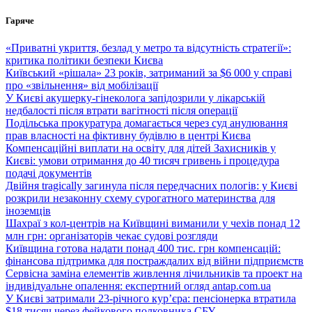
Перейти
Гаряче
до
вмісту
«Приватні укриття, безлад у метро та відсутність стратегії»:
критика політики безпеки Києва
Київський «рішала» 23 років, затриманий за $6 000 у справі
про «звільнення» від мобілізації
У Києві акушерку-гінеколога запідозрили у лікарській
недбалості після втрати вагітності після операції
Подільська прокуратура домагається через суд анулювання
прав власності на фіктивну будівлю в центрі Києва
Компенсаційні виплати на освіту для дітей Захисників у
Києві: умови отримання до 40 тисяч гривень і процедура
подачі документів
Двійня tragically загинула після передчасних пологів: у Києві
розкрили незаконну схему сурогатного материнства для
іноземців
Шахраї з кол-центрів на Київщині виманили у чехів понад 12
млн грн: організаторів чекає судові розгляди
Київщина готова надати понад 400 тис. грн компенсацій:
фінансова підтримка для постраждалих від війни підприємств
Сервісна заміна елементів живлення лічильників та проект на
індивідуальне опалення: експертний огляд antap.com.ua
У Києві затримали 23-річного кур’єра: пенсіонерка втратила
$18 тисяч через фейкового полковника СБУ