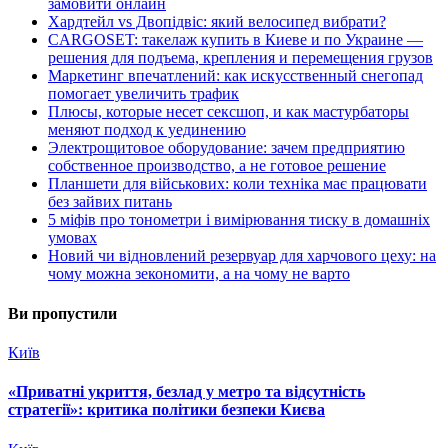
замовити онлайн
Хардтейл vs Двопідвіс: який велосипед вибрати?
CARGOSET: такелаж купить в Киеве и по Украине —
решения для подъема, крепления и перемещения грузов
Маркетинг впечатлений: как искусственный снегопад
помогает увеличить трафик
Плюсы, которые несет сексшоп, и как мастурбаторы
меняют подход к уединению
Электрощитовое оборудование: зачем предприятию
собственное производство, а не готовое решение
Планшети для військових: коли техніка має працювати
без зайвих питань
5 міфів про тонометри і вимірювання тиску в домашніх
умовах
Новий чи відновлений резервуар для харчового цеху: на
чому можна зекономити, а на чому не варто
Ви пропустили
Київ
«Приватні укриття, безлад у метро та відсутність
стратегії»: критика політики безпеки Києва