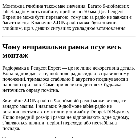
Монтажна глибина також має значення. Багато 9-дюймових
tablet-радіо мають глибину приблизно 50 мм. Для Peugeot
Expert це може бути перевагою, тому що за радіо не завжди є
багато місця. Класичне 2-DIN-радіо може бути значно
глибшим, що в деяких ситуаціях ускладнює встановлення.
Чому неправильна рамка псує весь
монтаж
Радіорамка в Peugeot Expert — це не лише декоративна деталь.
Вона відповідає за те, щоб нове радіо сиділо в правильному
положенні, трималося стабільно й акуратно поєднувалося з
панеллю приладів. Саме при великих дисплеях будь-яка
неточність одразу помітна.
Звичайне 2-DIN-радіо в 9-дюймовій рамці може виглядати
занадто малим. І навпаки: 9-дюймове tablet-радіо не
встановлюється автоматично у звичайну Doppel-DIN-рамку.
Якщо передній розмір і рамка не відповідають одне одному,
з’являються щілини, нерівні переходи або нестабільна
посадка.