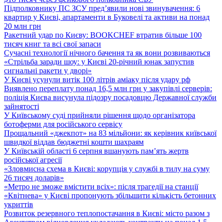
Підполковнику ПС ЗСУ пред’явили нові звинувачення: 6
квартир у Києві, апартаменти в Буковелі та активи на понад
20 млн грн
Ракетний удар по Києву: BOOKCHEF втратив більше 100
тисяч книг та всі свої запаси
Сучасні технології нічного бачення та як вони розвиваються
«Стрільба заради шоу: у Києві 20-річний юнак запустив
сигнальні ракети у дворі»
У Києві усунули витік 100 літрів аміаку після удару рф
Виявлено переплату понад 16,5 млн грн у закупівлі серверів:
поліція Києва висунула підозру посадовцю Державної служби
зайнятості
У Київському суді прийняли рішення щодо організатора
ботоферми для російського сервісу
Прощальний «джекпот» на 83 мільйони: як керівник київської
швидкої віддав бюджетні кошти шахраям
У Київській області 6 серпня вшанують пам’ять жертв
російської агресії
«Зловмисна схема в Києві: корупція у службі в тилу на суму
26 тисяч доларів»
«Метро не зможе вмістити всіх»: після трагедії на станції
«Квітнева» у Києві пропонують збільшити кількість бетонних
укриттів
Розвиток резервного теплопостачання в Києві: місто разом з