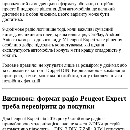
призначений саме для цього формату або якщо потрібне
просте й недороге рішення. Для автомобілів, де великий
дисплей не є обов’язковим, цього варіанту може бути
достатньо.
9-дюймове радіо логічніше тоді, коли важливі сучасний
вигляд, великий дисплей, краща навігація, CarPlay, Android
Auto та камера заднього виду. У Peugeot Expert таке рішення
особливо добре підходить користувачам, які щодня
експлуатують автомобіль і хочуть мати кращу оглядовість у
кокпіті.
Головне правило: не купувати лише за розміром у дюймах або
за словами на кшталт Doppel DIN. Вирішальною є комбінація
пристрою, рамки, монтажної глибини, типу підключення та
потрібних функцій.
Висновок: формат радіо Peugeot Expert
треба перевірити до покупки
Для Peugeot Expert від 2016 року 9-дюймове радіо є
привабливою модернізацією, але не кожен 2-DIN-пристрій
автоматично підходить. 1 DIN, 2 DIN, 7 Zoll і 9 Zoll описують