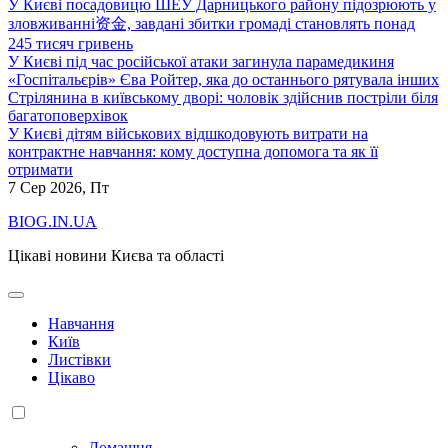
У Києві посадовицю ШЕУ Дарницького району підозрюють у
зловживанні资金, завдані збитки громаді становлять понад
245 тисяч гривень
У Києві під час російської атаки загинула парамедикиня
«Госпітальєрів» Єва Ройтер, яка до останнього рятувала інших
Стрілянина в київському дворі: чоловік здійснив постріли біля
багатоповерхівок
У Києві дітям військових відшкодовують витрати на
контрактне навчання: кому доступна допомога та як її
отримати
7
Сер 2026, Пт
BIOG.IN.UA
Цікаві новини Києва та області
Навчання
Київ
Листівки
Цікаво
Домашня