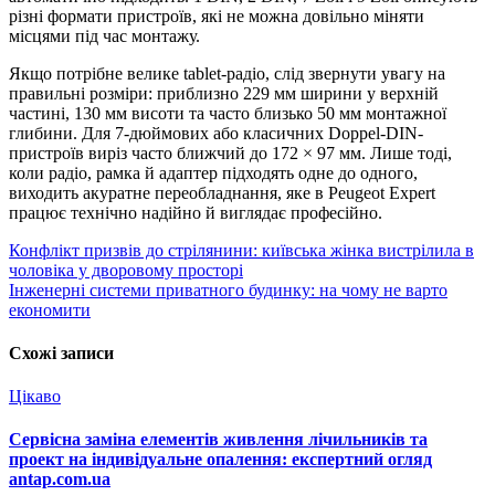
різні формати пристроїв, які не можна довільно міняти
місцями під час монтажу.
Якщо потрібне велике tablet-радіо, слід звернути увагу на
правильні розміри: приблизно 229 мм ширини у верхній
частині, 130 мм висоти та часто близько 50 мм монтажної
глибини. Для 7-дюймових або класичних Doppel-DIN-
пристроїв виріз часто ближчий до 172 × 97 мм. Лише тоді,
коли радіо, рамка й адаптер підходять одне до одного,
виходить акуратне переобладнання, яке в Peugeot Expert
працює технічно надійно й виглядає професійно.
Навігація
Конфлікт призвів до стрілянини: київська жінка вистрілила в
чоловіка у дворовому просторі
записів
Інженерні системи приватного будинку: на чому не варто
економити
Схожі записи
Цікаво
Сервісна заміна елементів живлення лічильників та
проект на індивідуальне опалення: експертний огляд
antap.com.ua