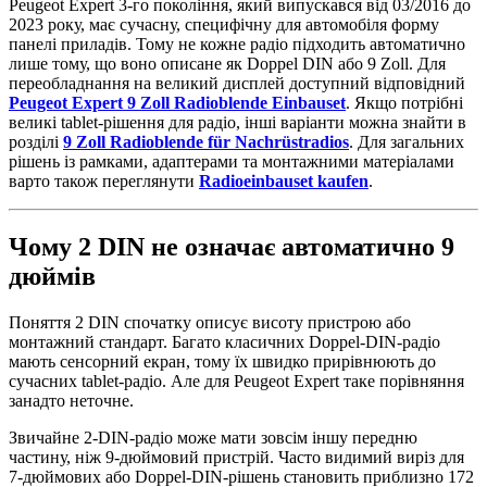
Peugeot Expert 3-го покоління, який випускався від 03/2016 до
2023 року, має сучасну, специфічну для автомобіля форму
панелі приладів. Тому не кожне радіо підходить автоматично
лише тому, що воно описане як Doppel DIN або 9 Zoll. Для
переобладнання на великий дисплей доступний відповідний
Peugeot Expert 9 Zoll Radioblende Einbauset
. Якщо потрібні
великі tablet-рішення для радіо, інші варіанти можна знайти в
розділі
9 Zoll Radioblende für Nachrüstradios
. Для загальних
рішень із рамками, адаптерами та монтажними матеріалами
варто також переглянути
Radioeinbauset kaufen
.
Чому 2 DIN не означає автоматично 9
дюймів
Поняття 2 DIN спочатку описує висоту пристрою або
монтажний стандарт. Багато класичних Doppel-DIN-радіо
мають сенсорний екран, тому їх швидко прирівнюють до
сучасних tablet-радіо. Але для Peugeot Expert таке порівняння
занадто неточне.
Звичайне 2-DIN-радіо може мати зовсім іншу передню
частину, ніж 9-дюймовий пристрій. Часто видимий виріз для
7-дюймових або Doppel-DIN-рішень становить приблизно 172