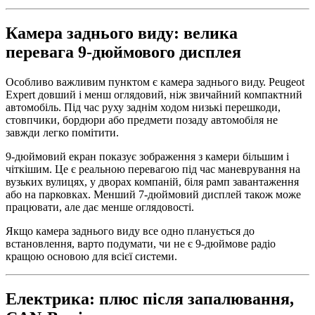
Камера заднього виду: велика
перевага 9-дюймового дисплея
Особливо важливим пунктом є камера заднього виду. Peugeot
Expert довший і менш оглядовий, ніж звичайний компактний
автомобіль. Під час руху заднім ходом низькі перешкоди,
стовпчики, бордюри або предмети позаду автомобіля не
завжди легко помітити.
9-дюймовий екран показує зображення з камери більшим і
чіткішим. Це є реальною перевагою під час маневрування на
вузьких вулицях, у дворах компаній, біля рамп завантаження
або на парковках. Менший 7-дюймовий дисплей також може
працювати, але дає менше оглядовості.
Якщо камера заднього виду все одно планується до
встановлення, варто подумати, чи не є 9-дюймове радіо
кращою основою для всієї системи.
Електрика: плюс після запалювання,