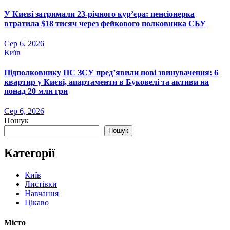
У Києві затримали 23-річного кур’єра: пенсіонерка
втратила $18 тисяч через фейкового полковника СБУ
Сер 6, 2026
Київ
Підполковнику ПС ЗСУ пред’явили нові звинувачення: 6
квартир у Києві, апартаменти в Буковелі та активи на
понад 20 млн грн
Сер 6, 2026
Пошук
Пошук
Категорії
Київ
Листівки
Навчання
Цікаво
Місто