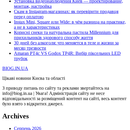
Установка видеонаблюдения Киев — проектирование,
монтаж, настройка
Скам в Instagram-магазинах: як перевірити продавця
перед оплатою
Instax Mini, Square или Wide: в чём разница на практике,
а не в характеристиках
Корисні снеки та натуральна пастила Millennium для
прихильників здорового способу життя
30 дней без алкоголя: что меняется в теле и жизни за
месяц трезвости
Amaran PT4c VS Godox TP4R: Вибір піксельних LED
трубок
BIOG.IN.UA
Цікаві новини Києва та області
З приводу питань по сайту та реклами звертайтесь на
info@biog.in.ua | Увага! Адміністрація сайту не несе
відповідальності за розміщений контент на сайті, весь контент
було взято з відкритих джерел.
Archives
Серпень 2026