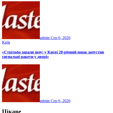
admin
Сер 6, 2026
Київ
«Стрільба заради шоу: у Києві 20-річний юнак запустив
сигнальні ракети у дворі»
admin
Сер 6, 2026
Цікаве