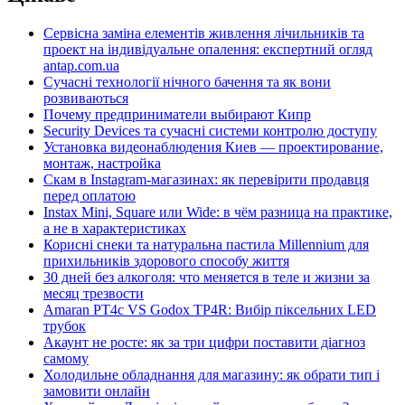
Сервісна заміна елементів живлення лічильників та
проект на індивідуальне опалення: експертний огляд
antap.com.ua
Сучасні технології нічного бачення та як вони
розвиваються
Почему предприниматели выбирают Кипр
Security Devices та сучасні системи контролю доступу
Установка видеонаблюдения Киев — проектирование,
монтаж, настройка
Скам в Instagram-магазинах: як перевірити продавця
перед оплатою
Instax Mini, Square или Wide: в чём разница на практике,
а не в характеристиках
Корисні снеки та натуральна пастила Millennium для
прихильників здорового способу життя
30 дней без алкоголя: что меняется в теле и жизни за
месяц трезвости
Amaran PT4c VS Godox TP4R: Вибір піксельних LED
трубок
Акаунт не росте: як за три цифри поставити діагноз
самому
Холодильне обладнання для магазину: як обрати тип і
замовити онлайн