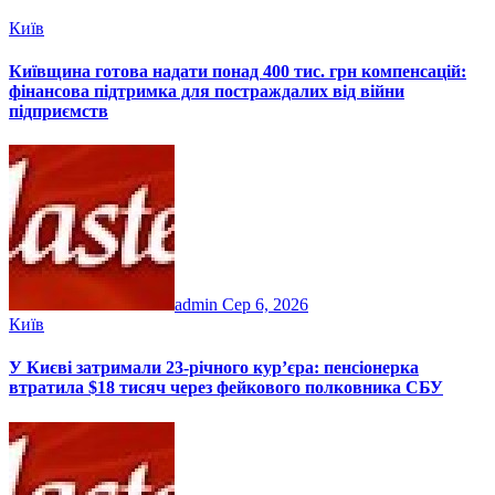
Київ
Київщина готова надати понад 400 тис. грн компенсацій:
фінансова підтримка для постраждалих від війни
підприємств
admin
Сер 6, 2026
Київ
У Києві затримали 23-річного кур’єра: пенсіонерка
втратила $18 тисяч через фейкового полковника СБУ