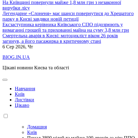
На Київщині повернули майже 1,8 млн грн з незаконної
вирубки лісу
Легендарне «Слоненя» має шанси повернутися до Хрещатого
парку в Києві завдяки новій петиції
Ексзаступника керівника Київського СІЗО підозрюють у
вимаганні грошей та прихованні майна на суму 3,8 млн грн
Смертельна аварія в Києві: мотоцикліст віком 26 років
загинув, а його пасажирка в критичному стані
6
Сер 2026, Чт
BIOG.IN.UA
Цікаві новини Києва та області
Навчання
Київ
Листівки
Цікаво
Домашня
Київ
Понад 3800 цілей та майже 100 дронів за ніч: ППО