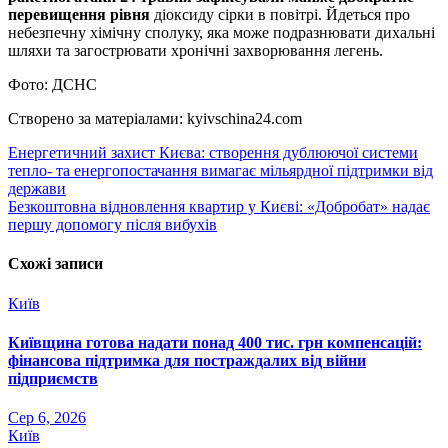
перевищення рівня
діоксиду сірки в повітрі. Йдеться про
небезпечну хімічну сполуку, яка може подразнювати дихальні
шляхи та загострювати хронічні захворювання легень.
Фото: ДСНС
Створено за матеріалами: kyivschina24.com
Навігація
Енергетичний захист Києва: створення дублюючої системи
тепло- та енергопостачання вимагає мільярдної підтримки від
записів
держави
Безкоштовна відновлення квартир у Києві: «Добробат» надає
першу допомогу після вибухів
Схожі записи
Київ
Київщина готова надати понад 400 тис. грн компенсацій:
фінансова підтримка для постраждалих від війни
підприємств
Сер 6, 2026
Київ