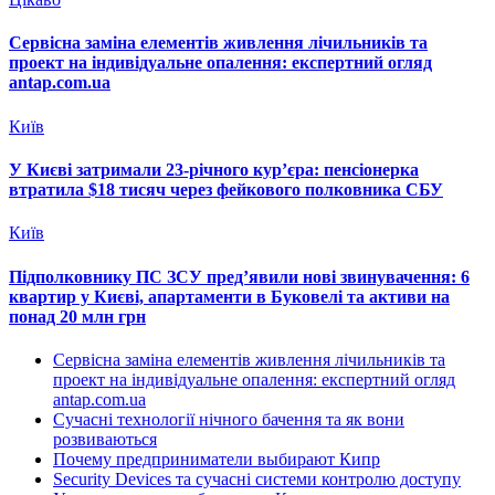
Сервісна заміна елементів живлення лічильників та
проект на індивідуальне опалення: експертний огляд
antap.com.ua
Київ
У Києві затримали 23-річного кур’єра: пенсіонерка
втратила $18 тисяч через фейкового полковника СБУ
Київ
Підполковнику ПС ЗСУ пред’явили нові звинувачення: 6
квартир у Києві, апартаменти в Буковелі та активи на
понад 20 млн грн
Сервісна заміна елементів живлення лічильників та
проект на індивідуальне опалення: експертний огляд
antap.com.ua
Сучасні технології нічного бачення та як вони
розвиваються
Почему предприниматели выбирают Кипр
Security Devices та сучасні системи контролю доступу