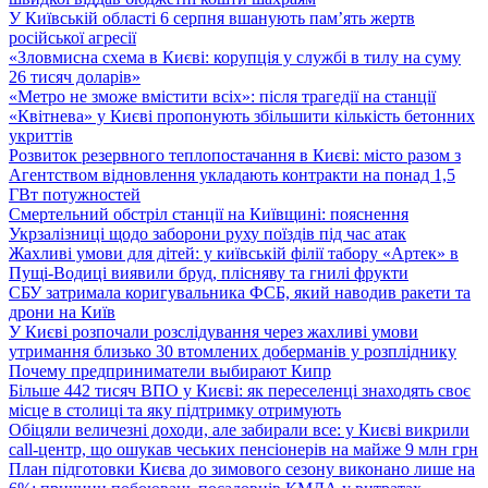
У Київській області 6 серпня вшанують пам’ять жертв
російської агресії
«Зловмисна схема в Києві: корупція у службі в тилу на суму
26 тисяч доларів»
«Метро не зможе вмістити всіх»: після трагедії на станції
«Квітнева» у Києві пропонують збільшити кількість бетонних
укриттів
Розвиток резервного теплопостачання в Києві: місто разом з
Агентством відновлення укладають контракти на понад 1,5
ГВт потужностей
Смертельний обстріл станції на Київщині: пояснення
Укрзалізниці щодо заборони руху поїздів під час атак
Жахливі умови для дітей: у київській філії табору «Артек» в
Пущі-Водиці виявили бруд, плісняву та гнилі фрукти
СБУ затримала коригувальника ФСБ, який наводив ракети та
дрони на Київ
У Києві розпочали розслідування через жахливі умови
утримання близько 30 втомлених доберманів у розпліднику
Почему предприниматели выбирают Кипр
Більше 442 тисяч ВПО у Києві: як переселенці знаходять своє
місце в столиці та яку підтримку отримують
Обіцяли величезні доходи, але забирали все: у Києві викрили
call-центр, що ошукав чеських пенсіонерів на майже 9 млн грн
План підготовки Києва до зимового сезону виконано лише на