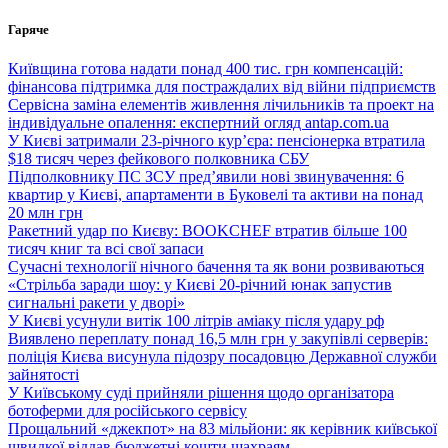
Перейти
Гаряче
до
вмісту
Київщина готова надати понад 400 тис. грн компенсацій:
фінансова підтримка для постраждалих від війни підприємств
Сервісна заміна елементів живлення лічильників та проект на
індивідуальне опалення: експертний огляд antap.com.ua
У Києві затримали 23-річного кур’єра: пенсіонерка втратила
$18 тисяч через фейкового полковника СБУ
Підполковнику ПС ЗСУ пред’явили нові звинувачення: 6
квартир у Києві, апартаменти в Буковелі та активи на понад
20 млн грн
Ракетний удар по Києву: BOOKCHEF втратив більше 100
тисяч книг та всі свої запаси
Сучасні технології нічного бачення та як вони розвиваються
«Стрільба заради шоу: у Києві 20-річний юнак запустив
сигнальні ракети у дворі»
У Києві усунули витік 100 літрів аміаку після удару рф
Виявлено переплату понад 16,5 млн грн у закупівлі серверів:
поліція Києва висунула підозру посадовцю Державної служби
зайнятості
У Київському суді прийняли рішення щодо організатора
ботоферми для російського сервісу
Прощальний «джекпот» на 83 мільйони: як керівник київської
швидкої віддав бюджетні кошти шахраям