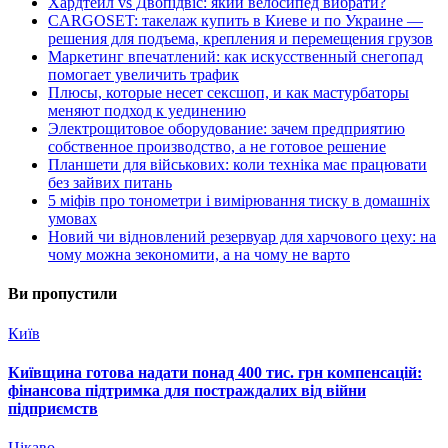
Хардтейл vs Двопідвіс: який велосипед вибрати?
CARGOSET: такелаж купить в Киеве и по Украине —
решения для подъема, крепления и перемещения грузов
Маркетинг впечатлений: как искусственный снегопад
помогает увеличить трафик
Плюсы, которые несет сексшоп, и как мастурбаторы
меняют подход к уединению
Электрощитовое оборудование: зачем предприятию
собственное производство, а не готовое решение
Планшети для військових: коли техніка має працювати
без зайвих питань
5 міфів про тонометри і вимірювання тиску в домашніх
умовах
Новий чи відновлений резервуар для харчового цеху: на
чому можна зекономити, а на чому не варто
Ви пропустили
Київ
Київщина готова надати понад 400 тис. грн компенсацій:
фінансова підтримка для постраждалих від війни
підприємств
Цікаво