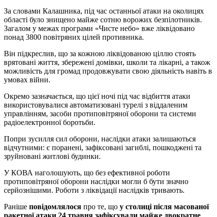
За словами Калашника, під час останньої атаки на околицях
області було знищено майже сотню ворожих безпілотників.
Загалом у межах програми «Чисте небо» вже ліквідовано
понад 3800 повітряних цілей противника.
Він підкреслив, що за кожною ліквідованою ціллю стоять
врятовані життя, збережені домівки, школи та лікарні, а також
можливість для громад продовжувати свою діяльність навіть в
умовах війни.
Окремо зазначається, що цієї ночі під час відбиття атаки
використовувалися автоматизовані турелі з віддаленим
управлінням, засоби протиповітряної оборони та системи
радіоелектронної боротьби.
Попри зусилля сил оборони, наслідки атаки залишаються
відчутними: є поранені, зафіксовані загиблі, пошкоджені та
зруйновані житлові будинки.
У КОВА наголошують, що без ефективної роботи
протиповітряної оборони наслідки могли б бути значно
серйознішими. Роботи з ліквідації наслідків тривають.
Раніше
повідомлялося
про те, що
у столиці після масованої
ракетної атаки 24 травня зафіксували майже двократне