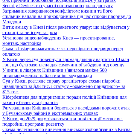
6%: причини побоювань посадовців КМДА у витратах
Security Devices та сучасні системи контролю доступу
Затримання завершилося конфліктом: киянин та його
спільник напали на прикордонника під час спроби прориву до
Молдови
Витік аміаку в Києві після ракетного удару: що відбувається у
столиці та чи існує загроза
Установка видеонаблюдения Киев — проектирование,
монтаж, настройка
Скам в Instagram-магазинах: як перевірити продавця перед
оплатою
У Києві через суд повернули громаді ділянку вартістю 10 млн
грн, що була захоплена для самочинної забудови під оренду
У липні в лікарнях Київщини з’явилося майже 500
новонароджених: найактивніші медзаклади
Суд у Києві розгляне справу організатора схеми підробки
інвалідності за $28 тис. і статусу «обмежено придатного» за
$15 тис.
Кібербезпека для підприємців: поради поліції Київщини для
захисту бізнесу та фінансів
Рятувальники Київщини борються з наслідками ворожих атак
у Бучанському районі в екстремальних умовах
У Києві до 2029 року з’являться три нові станції метро: всі
подробиці програми розвитку
Схема нелегального вивезення військовозобов’язаних з Києва: