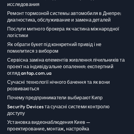
исследования
Ремонт тормозной системы автомобиля в Днепре:
диагностика, обслуживание и замена деталей
Послуги митного брокера як частина міжнародної
логістики
Як обрати букет під конкретний привід і не
помилитися з вибором
Сервісна заміна елементів живлення лічильників та
проект на індивідуальне опалення: експертний
огляд antap.com.ua
Сучасні технології нічного бачення та як вони
розвиваються
Почему предприниматели выбирают Кипр
Security Devices та сучасні системи контролю
доступу
Установка видеонаблюдения Киев —
проектирование, монтаж, настройка