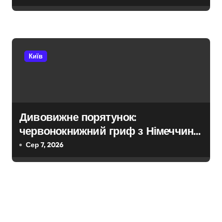
конфлікту
Київ
Дивовижне порятунок:
червонокнижний гриф з Німеччини
ледве в survivors after мандрівки
Сер 7, 2026
на Київщині