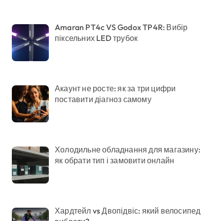
Amaran PT4c VS Godox TP4R: Вибір
піксельних LED трубок
Акаунт не росте: як за три цифри
поставити діагноз самому
Холодильне обладнання для магазину:
як обрати тип і замовити онлайн
Хардтейл vs Двопідвіс: який велосипед