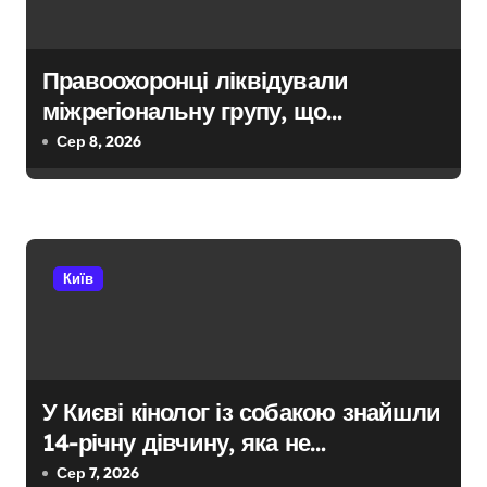
я
з
Правоохоронці ліквідували
міжрегіональну групу, що
а
займалася вивезенням дезертирів
Сер 8, 2026
п
з військових частин Київщини та
и
інших областей
с
Київ
і
в
У Києві кінолог із собакою знайшли
14-річну дівчину, яка не
повернулася додому після
Сер 7, 2026