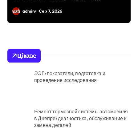
червонокнижний
admin
Сер 7, 2026
гриф з Німеччини
ледве в survivors
after мандрівки на
Київщині
Цікаве
ЭЭГ: показатели, подготовка и
проведение исследования
Ремонт тормозной системы автомобиля
в Днепре: диагностика, обслуживание и
замена деталей