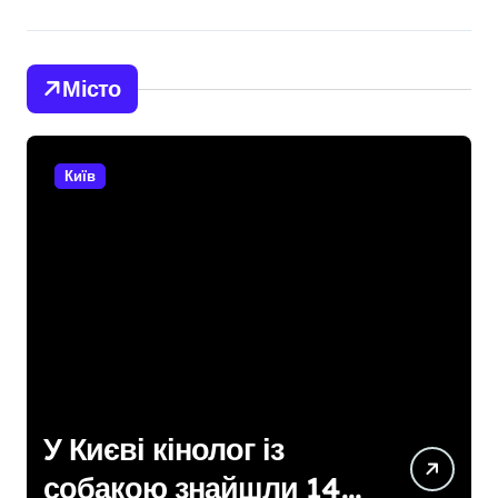
Місто
Київ
Дивовижне
порятунок: