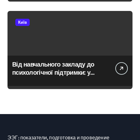
after мандрівки на Київщині
Київ
Від навчального закладу до
психологічної підтримки: у
Київській області з’явиться
унікальний маршрут для
молоді
ЭЭГ: показатели, подготовка и проведение