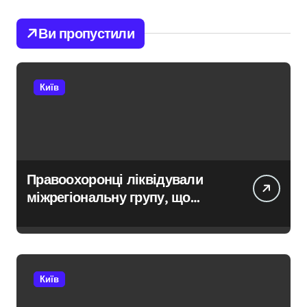
Ви пропустили
Київ
Правоохоронці ліквідували
міжрегіональну групу, що
займалася вивезенням
дезертирів з військових
частин Київщини та інших
областей
Київ