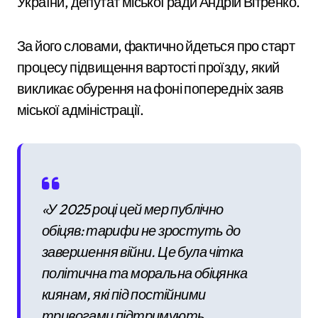
України, депутат міської ради Андрій Вітренко.
За його словами, фактично йдеться про старт
процесу підвищення вартості проїзду, який
викликає обурення на фоні попередніх заяв
міської адміністрації.
«У 2025 році цей мер публічно
обіцяв: тарифи не зростуть до
завершення війни. Це була чітка
політична та моральна обіцянка
киянам, які під постійними
тривогами підтримують