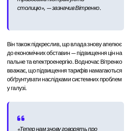
столицю», — зазначив Вітренко.
Він також підкреслив, що влада знову апелює
до економічних обставин — підвищення цін на
пальне та електроенергію. Водночас Вітренко
вважає, що підвищення тарифів намагаються
обґрунтувати наслідками системних проблем
у галузі.
«Тепер нам знову говорять про