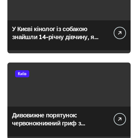
У Києві кінолог із собакою
знайшли 14-річну дівчину, яка
не повернулася додому після
конфлікту
Київ
Дивовижне порятунок:
червонокнижний гриф з
Німеччини ледве в survivors