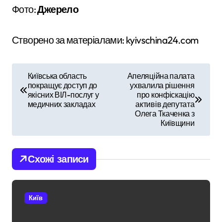
Фото:
Джерело
Створено за матеріалами: kyivschina24.com
Н
Київська область
Апеляційна палата
покращує доступ до
ухвалила рішення
а
якісних ВІЛ-послуг у
про конфіскацію
медичних закладах
активів депутата
в
Олега Ткаченка з
Київщини
і
г
Схожі записи
а
ц
Київ
і