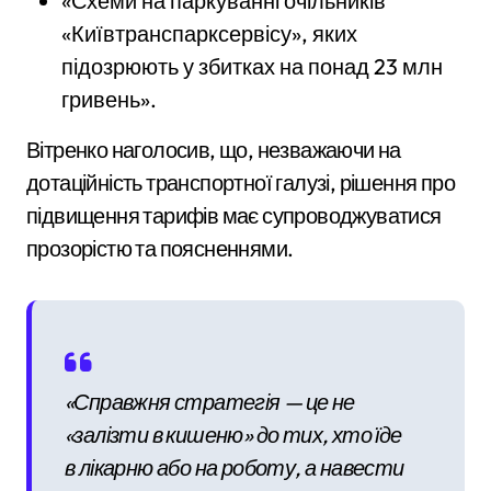
«Схеми на паркуванні очільників
«Київтранспарксервісу», яких
підозрюють у збитках на понад 23 млн
гривень».
Вітренко наголосив, що, незважаючи на
дотаційність транспортної галузі, рішення про
підвищення тарифів має супроводжуватися
прозорістю та поясненнями.
«Справжня стратегія — це не
«залізти в кишеню» до тих, хто їде
в лікарню або на роботу, а навести