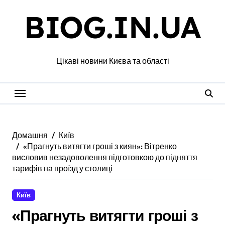
Перейти
BIOG.IN.UA
до
вмісту
Цікаві новини Києва та області
Домашня
Київ
«Прагнуть витягти гроші з киян»: Вітренко
висловив незадоволення підготовкою до підняття
тарифів на проїзд у столиці
Київ
«Прагнуть витягти гроші з