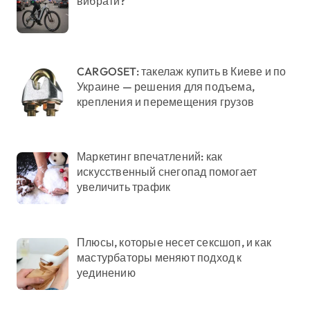
вибрати?
CARGOSET: такелаж купить в Киеве и по
Украине — решения для подъема,
крепления и перемещения грузов
Маркетинг впечатлений: как
искусственный снегопад помогает
увеличить трафик
Плюсы, которые несет сексшоп, и как
мастурбаторы меняют подход к
уединению