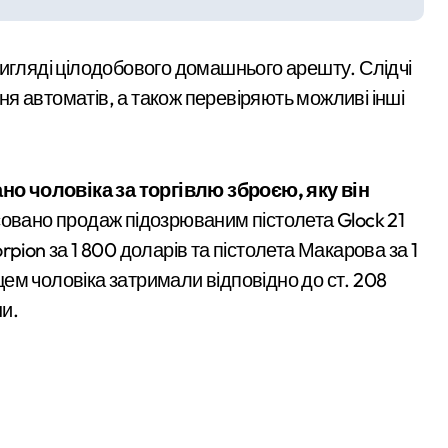
ез жахливі умови утримання близько 30 втомлених добермані
вигляді цілодобового домашнього арешту. Слідчі
 Кипр
я автоматів, а також перевіряють можливі інші
еселенці знаходять своє місце в столиці та яку підтримку от
ли все: у Києві викрили call-центр, що ошукав чеських пенсі
но чоловіка за торгівлю зброєю, яку він
увальники тривожаться через зростання трагедій
овано продаж підозрюваним пістолета Glock 21
pion за 1 800 доларів та пістолета Макарова за 1
пцем чоловіка затримали відповідно до ст. 208
и.