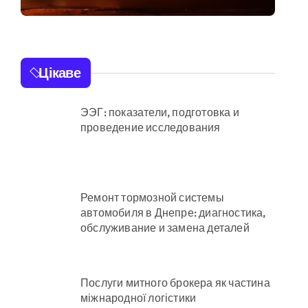
ісці
пів мільйона
гривень під час
ремонту зони
адовцю Державної служби зайнятості
Цікаве
«Вербне»
ЭЭГ: показатели, подготовка и
раям
проведение исследования
ількість бетонних укриттів
Ремонт тормозной системы
автомобиля в Днепре: диагностика,
онтракти на понад 1,5 ГВт потужностей
обслуживание и замена деталей
ас атак
 гнилі фрукти
Послуги митного брокера як частина
міжнародної логістики