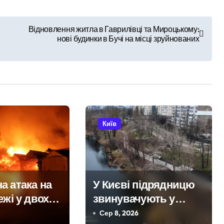
Відновлення житла в Гаврилівці та Мироцькому:
нові будинки в Бучі на місці зруйнованих
Київ
а атака на
У Києві підрядницю
ежі у двох
звинувачують у
постраждалі
розкраданні понад
Сер 8, 2026