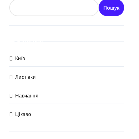
Пошук
Категорії
Київ
Листівки
 неповнолітніх постраждалих
Навчання
Цікаво