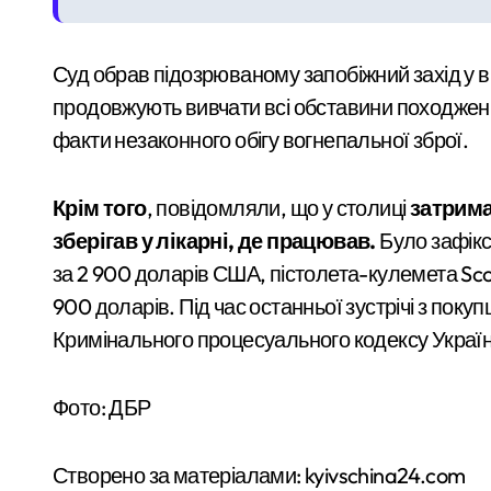
У Києві розпочали розслідування чер
Суд обрав підозрюваному запобіжний захід у 
Почему предприниматели выбирают
продовжують вивчати всі обставини походженн
Більше 442 тисяч ВПО у Києві: як пер
факти незаконного обігу вогнепальної зброї.
Обіцяли величезні доходи, але забира
Крім того
, повідомляли, що у столиці
затрима
На водоймах Київщини 35 жертв: рят
зберігав у лікарні, де працював.
Було зафікс
за 2 900 доларів США, пістолета-кулемета Scor
900 доларів. Під час останньої зустрічі з поку
Кримінального процесуального кодексу Україн
Фото: ДБР
Створено за матеріалами: kyivschina24.com