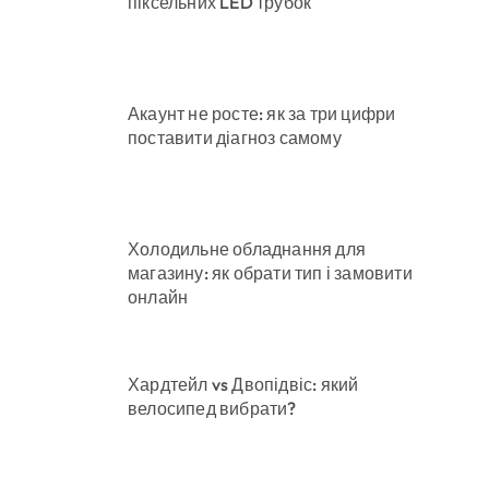
піксельних LED трубок
Акаунт не росте: як за три цифри
поставити діагноз самому
Холодильне обладнання для
магазину: як обрати тип і замовити
онлайн
Хардтейл vs Двопідвіс: який
велосипед вибрати?