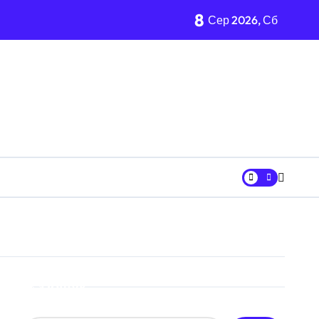
8
Сер 2026, Сб
 «Вербне»
ькому регіоні
вих частин Київщини та інших областей
ївщині
шрут для молоді
Пошук