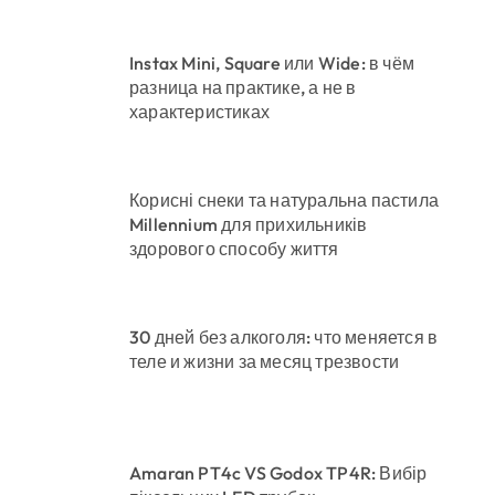
Instax Mini, Square или Wide: в чём
разница на практике, а не в
характеристиках
Корисні снеки та натуральна пастила
Millennium для прихильників
здорового способу життя
30 дней без алкоголя: что меняется в
теле и жизни за месяц трезвости
Amaran PT4c VS Godox TP4R: Вибір