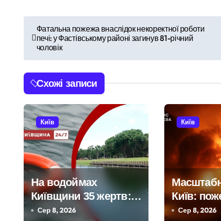
Н
Фатальна пожежа внаслідок некоректної роботи
печі: у Фастівському районі загинув 81-річний
а
чоловік
в
і
Схожі записи
г
а
Київ
Київ
ц
і
На водоймах
Масштабн
я
Київщини 35 жертв:
Київ: пож
з
рятувальники
районах, 
Сер 8, 2026
Сер 8, 2026