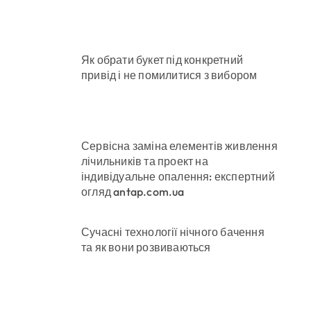
в у розпліднику
Як обрати букет під конкретний
привід і не помилитися з вибором
римують
онерів на майже 9 млн грн
Сервісна заміна елементів живлення
лічильників та проект на
індивідуальне опалення: експертний
огляд antap.com.ua
Сучасні технології нічного бачення
та як вони розвиваються