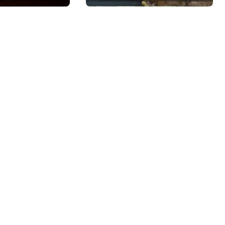
одії
пів мільйона гривень
під час ремонту зони
«Вербне»