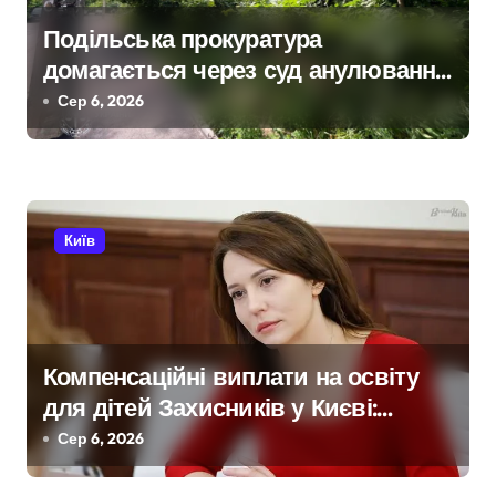
а
Подільська прокуратура
домагається через суд анулювання
п
прав власності на фіктивну
Сер 6, 2026
и
будівлю в центрі Києва
с
і
Київ
в
Компенсаційні виплати на освіту
для дітей Захисників у Києві:
умови отримання до 40 тисяч
Сер 6, 2026
гривень і процедура подачі