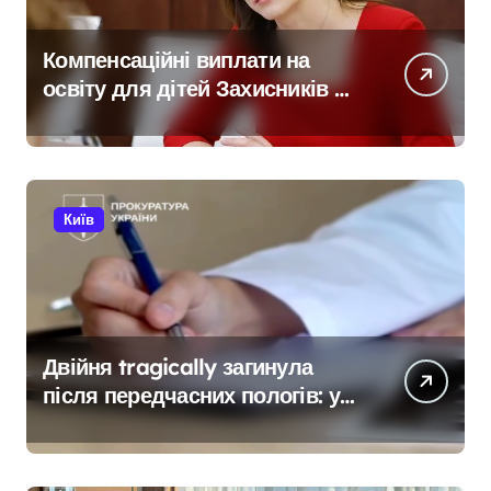
Компенсаційні виплати на
освіту для дітей Захисників у
Києві: умови отримання до 40
тисяч гривень і процедура
подачі документів
Київ
Двійня tragically загинула
після передчасних пологів: у
Києві розкрили незаконну
схему сурогатного
материнства для іноземців