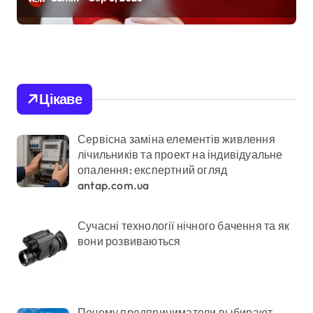
у Києві розкрили
незаконну схему
сурогатного
материнства для
Цікаве
іноземців
Сервісна заміна елементів живлення
лічильників та проект на індивідуальне
опалення: експертний огляд
antap.com.ua
Сучасні технології нічного бачення та як
вони розвиваються
Почему предприниматели выбирают