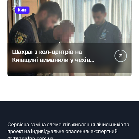
Київ
Шахраї з кол-центрів на
Київщині виманили у чехів
понад 12 млн грн:
організаторів чекає судові
розгляди
Сервісна заміна елементів живлення лічильників та
проект на індивідуальне опалення: експертний
огляд antap.com.ua