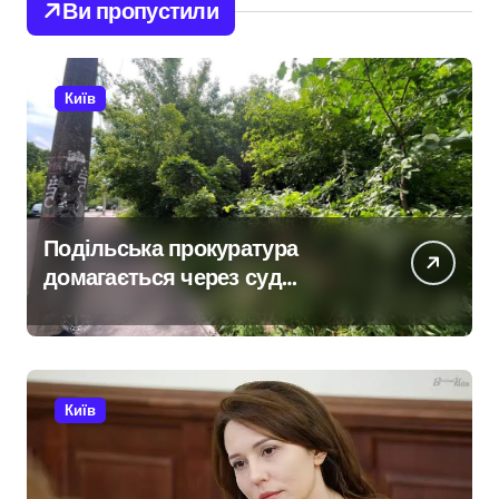
Ви пропустили
Київ
Подільська прокуратура
домагається через суд
анулювання прав власності
на фіктивну будівлю в центрі
Києва
Київ