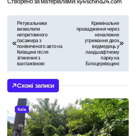
Створено за матеріалами: kyivschina24.com
Н
Рятувальники
Кримінальне
визволили
провадження через
а
непритомного
неналежне
пасажира з
утримання двох
в
понівеченого авто на
ведмедиць у
Київщині після
ландшафтному
і
зіткнення з
парку на
вантажівкою
Білоцерківщині
г
а
Схожі записи
ц
і
Київ
я
з