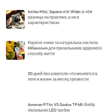
Instax Mini, Square или Wide: в чём
разница на практике, а не в
характеристиках
Корисні снеки та натуральна пастила
Millennium для прихильників здорового
способу життя
30 дней без алкоголя: что меняется в
теле и жизни за месяц трезвости
Amaran PT4c VS Godox TP4R: Вибір
піксельних LED трубок