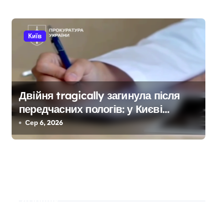
документів
Київ
Двійня tragically загинула після
передчасних пологів: у Києві
розкрили незаконну схему
Сер 6, 2026
сурогатного материнства для
іноземців
Пошук