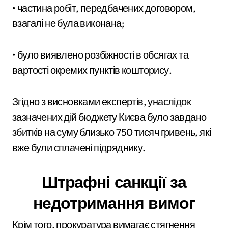
• частина робіт, передбачених договором,
взагалі не була виконана;
• було виявлено розбіжності в обсягах та
вартості окремих пунктів кошторису.
Згідно з висновками експертів, унаслідок
зазначених дій бюджету Києва було завдано
збитків на суму близько 750 тисяч гривень, які
вже були сплачені підряднику.
Штрафні санкції за
недотримання вимог
Крім того, прокуратура вимагає стягнення