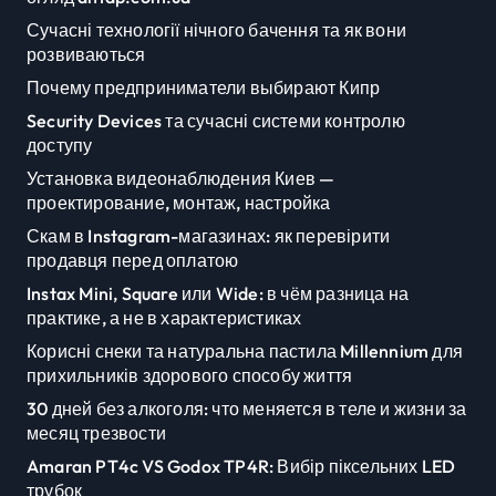
Сучасні технології нічного бачення та як вони
розвиваються
Почему предприниматели выбирают Кипр
Security Devices та сучасні системи контролю
доступу
Установка видеонаблюдения Киев —
проектирование, монтаж, настройка
Скам в Instagram-магазинах: як перевірити
продавця перед оплатою
Instax Mini, Square или Wide: в чём разница на
практике, а не в характеристиках
Корисні снеки та натуральна пастила Millennium для
прихильників здорового способу життя
30 дней без алкоголя: что меняется в теле и жизни за
месяц трезвости
Amaran PT4c VS Godox TP4R: Вибір піксельних LED
трубок