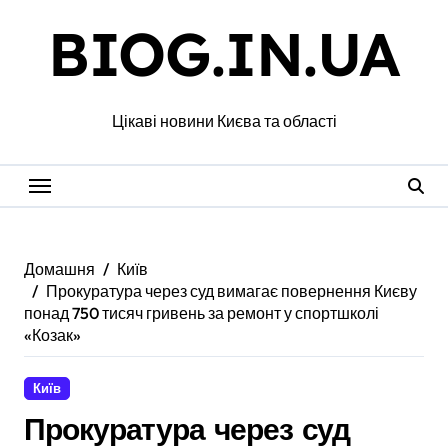
Перейти
BIOG.IN.UA
до
вмісту
Цікаві новини Києва та області
Домашня
Київ
Прокуратура через суд вимагає повернення Києву
понад 750 тисяч гривень за ремонт у спортшколі
«Козак»
Київ
Прокуратура через суд