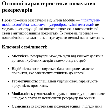
Основні характеристики пожежних
резервуарів
Протипожежні резервуари від Green Module —
https://green-
module.com/sfera_zastosuvannya/protipozhezhni-rezervuari/
це
модульні конструкції, які виготовляються із високоякісної
сталі з антикорозійним покриттям. Їх головна перевага —
довговічність та здатність витримувати великі навантаження.
Ключові особливості:
Місткість
: резервуари можуть бути від кількох десятків
до тисяч кубічних метрів залежно від потреб.
Надійність
: застосовується багатошарове захисне
покриття, яке забезпечує стійкість до корозії.
Герметичність
: спеціальні ущільнювачі гарантують
відсутність протікань.
Мобільність у монтажі
: модульна конструкція дозволяє
швидко зібрати та встановити резервуар на об’єкті.
Сумісність із системами пожежогасіння
: під’єднання