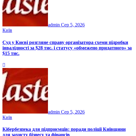
admin
Сер 5, 2026
Київ
Суд у Києві розгляне справу організатора схеми підробки
інвалідності за $28 тис. і статусу «обмежено придатного» за
$15 тис.
admin
Сер 5, 2026
Київ
Кібербезпека для підприємців: поради поліції Київщини
для захисту бізнесу та фінансів