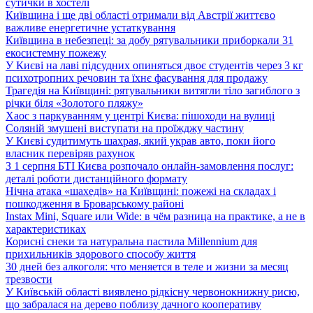
сутички в хостелі
Київщина і ще дві області отримали від Австрії життєво
важливе енергетичне устаткування
Київщина в небезпеці: за добу рятувальники приборкали 31
екосистемну пожежу
У Києві на лаві підсудних опиняться двоє студентів через 3 кг
психотропних речовин та їхнє фасування для продажу
Трагедія на Київщині: рятувальники витягли тіло загиблого з
річки біля «Золотого пляжу»
Хаос з паркуванням у центрі Києва: пішоходи на вулиці
Соляній змушені виступати на проїжджу частину
У Києві судитимуть шахрая, який украв авто, поки його
власник перевіряв рахунок
З 1 серпня БТІ Києва розпочало онлайн-замовлення послуг:
деталі роботи дистанційного формату
Нічна атака «шахедів» на Київщині: пожежі на складах і
пошкодження в Броварському районі
Instax Mini, Square или Wide: в чём разница на практике, а не в
характеристиках
Корисні снеки та натуральна пастила Millennium для
прихильників здорового способу життя
30 дней без алкоголя: что меняется в теле и жизни за месяц
трезвости
У Київській області виявлено рідкісну червонокнижну рисю,
що забралася на дерево поблизу дачного кооперативу