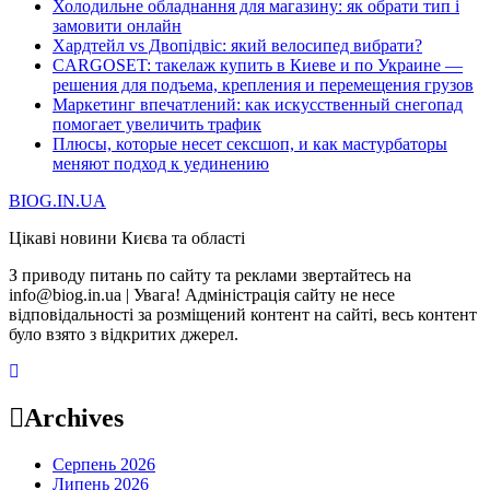
Холодильне обладнання для магазину: як обрати тип і
замовити онлайн
Хардтейл vs Двопідвіс: який велосипед вибрати?
CARGOSET: такелаж купить в Киеве и по Украине —
решения для подъема, крепления и перемещения грузов
Маркетинг впечатлений: как искусственный снегопад
помогает увеличить трафик
Плюсы, которые несет сексшоп, и как мастурбаторы
меняют подход к уединению
BIOG.IN.UA
Цікаві новини Києва та області
З приводу питань по сайту та реклами звертайтесь на
info@biog.in.ua | Увага! Адміністрація сайту не несе
відповідальності за розміщений контент на сайті, весь контент
було взято з відкритих джерел.
Archives
Серпень 2026
Липень 2026