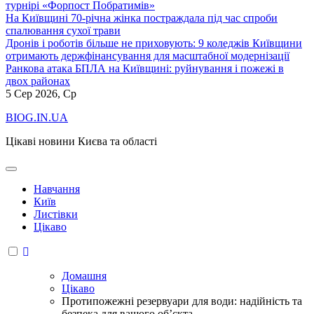
турнірі «Форпост Побратимів»
На Київщині 70-річна жінка постраждала під час спроби
спалювання сухої трави
Дронів і роботів більше не приховують: 9 коледжів Київщини
отримають держфінансування для масштабної модернізації
Ранкова атака БПЛА на Київщині: руйнування і пожежі в
двох районах
5
Сер 2026, Ср
BIOG.IN.UA
Цікаві новини Києва та області
Навчання
Київ
Листівки
Цікаво
Домашня
Цікаво
Протипожежні резервуари для води: надійність та
безпека для вашого об’єкта