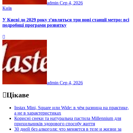
admin
Сер 4, 2026
Київ
У Києві до 2029 року з’являться три нові станції метро: всі
подробиці програми розвитку
admin
Сер 4, 2026
Цікаве
Instax Mini, Square или Wide: в чём разница на практике,
а не в характеристиках
Корисні снеки та натуральна пастила Millennium для
прихильників здорового способу життя
30 дней без алкоголя: что меняется в теле и жизни за