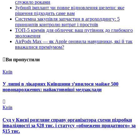
служило роками
Зубний імплант чи повне відновлення щелепи: яке
рішення підходить саме вам
Системна закупівля запчастин в агрохолдингу: 5
принципів контролю витрат і простоїв
ТОП-5 кремів для обличчя: ваш путівник до глибокого
зволоження
AirPods Max — як Apple оновила навушники, які й так
вважалися преміумом?
Ви пропустили
Київ
У липні в лікарнях Київщини з’явилося майже 500
новонароджених: найактивніші медзаклади
Київ
Суд у Києві розгляне справу організатора схеми підробки
інвалідності за $28 тис. і статусу «обмежено придатного» за
$15 тис.