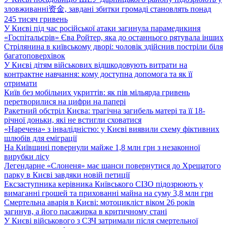
зловживанні资金, завдані збитки громаді становлять понад
245 тисяч гривень
У Києві під час російської атаки загинула парамедикиня
«Госпітальєрів» Єва Ройтер, яка до останнього рятувала інших
Стрілянина в київському дворі: чоловік здійснив постріли біля
багатоповерхівок
У Києві дітям військових відшкодовують витрати на
контрактне навчання: кому доступна допомога та як її
отримати
Київ без мобільних укриттів: як пів мільярда гривень
перетворилися на цифри на папері
Ракетний обстріл Києва: трагічна загибель матері та її 18-
річної доньки, які не встигли сховатися
«Наречена» з інвалідністю: у Києві виявили схему фіктивних
шлюбів для еміграції
На Київщині повернули майже 1,8 млн грн з незаконної
вирубки лісу
Легендарне «Слоненя» має шанси повернутися до Хрещатого
парку в Києві завдяки новій петиції
Ексзаступника керівника Київського СІЗО підозрюють у
вимаганні грошей та прихованні майна на суму 3,8 млн грн
Смертельна аварія в Києві: мотоцикліст віком 26 років
загинув, а його пасажирка в критичному стані
У Києві військового з СЗЧ затримали після смертельної