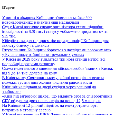
Перейти
Гаряче
до
вмісту
У липні в лікарнях Київщини з’явилося майже 500
новонароджених: найактивніші медзаклади
Суд у Києві розгляне справу організатора схеми підробки
інвалідності за $28 тис. і статусу «обмежено придатного» за
$15 тис.
Кібербезпека для підприємців: поради поліції Київщини для
захисту бізнесу та фінансів
Рятувальники Київщини борються з наслідками ворожих атак
у Бучанському районі в екстремальних умовах
У Києві до 2029 року з’являться три нові станції метро: всі
подробиці програми розвитку
Схема нелегального вивезення військовозобов’язаних з Києва:
від 9 до 14 тис. доларів на кону
В Київському Святошинському районі розгорілася велика
пожежа: густий дим охопив численні райони міста
Київ: жінка підпалила двері сусідки через ревнощі до
знайомого
«Київ під загрозою: шахраї, що видають себе за співробітників
СБУ, обдурили двох пенсіонерів на понад 12,5 млн грн»
На Київщині 12-річний підліток на електротранспорті
потрапив в страшну аварію
У Києві посадовицю ШЕУ Дарницького району підозрюють у