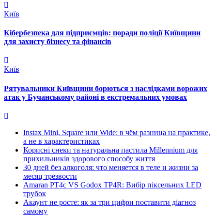
Київ
Кібербезпека для підприємців: поради поліції Київщини
для захисту бізнесу та фінансів
Київ
Рятувальники Київщини борються з наслідками ворожих
атак у Бучанському районі в екстремальних умовах
Instax Mini, Square или Wide: в чём разница на практике,
а не в характеристиках
Корисні снеки та натуральна пастила Millennium для
прихильників здорового способу життя
30 дней без алкоголя: что меняется в теле и жизни за
месяц трезвости
Amaran PT4c VS Godox TP4R: Вибір піксельних LED
трубок
Акаунт не росте: як за три цифри поставити діагноз
самому