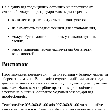
На відміну від традиційних бетонних чи пластикових
ємностей, модульні резервуари мають ряд переваг:
вони легко транспортуються та монтуються,
не вимагають складної техніки для встановлення,
можуть бути змонтовані навіть у важкодоступних
місцях,
мають тривалий термін експлуатації без втрати
властивостей.
Висновок
Протипожежні резервуари — це інвестиція у безпеку людей та
збереження майна. Вони забезпечують надійний запас води
для оперативного гасіння пожеж і відповідають усім сучасним
вимогам. Якщо вам потрібне практичне, довговічне та
ефективне рішення, обирайте модульні резервуари від
професіоналів.
Телефонуйте 095-040-81-00 або 097-040-81-00 чи залишайте
заявку на сайті www.green-module.com і ми перетелефонуємо.