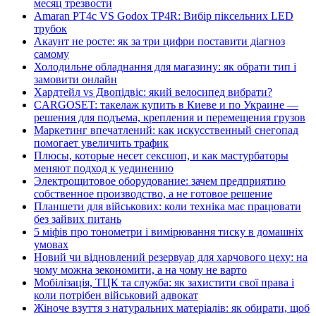
месяц трезвости
Amaran PT4c VS Godox TP4R: Вибір піксельних LED
трубок
Акаунт не росте: як за три цифри поставити діагноз
самому
Холодильне обладнання для магазину: як обрати тип і
замовити онлайн
Хардтейл vs Двопідвіс: який велосипед вибрати?
CARGOSET: такелаж купить в Киеве и по Украине —
решения для подъема, крепления и перемещения грузов
Маркетинг впечатлений: как искусственный снегопад
помогает увеличить трафик
Плюсы, которые несет сексшоп, и как мастурбаторы
меняют подход к уединению
Электрощитовое оборудование: зачем предприятию
собственное производство, а не готовое решение
Планшети для військових: коли техніка має працювати
без зайвих питань
5 міфів про тонометри і вимірювання тиску в домашніх
умовах
Новий чи відновлений резервуар для харчового цеху: на
чому можна зекономити, а на чому не варто
Мобілізація, ТЦК та служба: як захистити свої права і
коли потрібен військовий адвокат
Жіноче взуття з натуральних матеріалів: як обирати, щоб