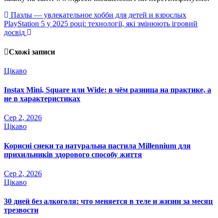
Навігація
Пазлы — увлекательное хобби для детей и взрослых
PlayStation 5 у 2025 році: технології, які змінюють ігровий
записів
досвід
Схожі записи
Цікаво
Instax Mini, Square или Wide: в чём разница на практике, а
не в характеристиках
Сер 2, 2026
Цікаво
Корисні снеки та натуральна пастила Millennium для
прихильників здорового способу життя
Сер 2, 2026
Цікаво
30 дней без алкоголя: что меняется в теле и жизни за месяц
трезвости