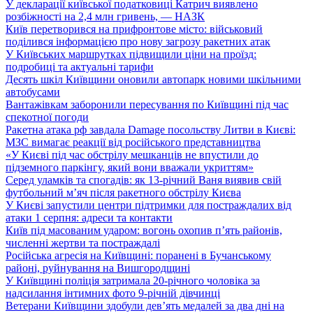
У декларації київської податковиці Катрич виявлено
розбіжності на 2,4 млн гривень, — НАЗК
Київ перетворився на прифронтове місто: військовий
поділився інформацією про нову загрозу ракетних атак
У Київських маршрутках підвищили ціни на проїзд:
подробиці та актуальні тарифи
Десять шкіл Київщини оновили автопарк новими шкільними
автобусами
Вантажівкам заборонили пересування по Київщині під час
спекотної погоди
Ракетна атака рф завдала Damage посольству Литви в Києві:
МЗС вимагає реакції від російського представництва
«У Києві під час обстрілу мешканців не впустили до
підземного паркінгу, який вони вважали укриттям»
Серед уламків та спогадів: як 13-річний Ваня виявив свій
футбольний м’яч після ракетного обстрілу Києва
У Києві запустили центри підтримки для постраждалих від
атаки 1 серпня: адреси та контакти
Київ під масованим ударом: вогонь охопив п’ять районів,
численні жертви та постраждалі
Російська агресія на Київщині: поранені в Бучанському
районі, руйнування на Вишгородщині
У Київщині поліція затримала 20-річного чоловіка за
надсилання інтимних фото 9-річній дівчинці
Ветерани Київщини здобули дев’ять медалей за два дні на