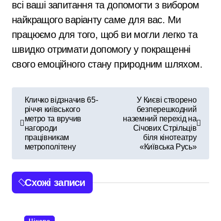
всі ваші запитання та допомогти з вибором
найкращого варіанту саме для вас. Ми
працюємо для того, щоб ви могли легко та
швидко отримати допомогу у покращенні
свого емоційного стану природним шляхом.
Н
Кличко відзначив 65-
У Києві створено
річчя київського
безперешкодний
а
метро та вручив
наземний перехід на
нагороди
Січових Стрільців
в
працівникам
біля кінотеатру
метрополітену
«Київська Русь»
і
г
Схожі записи
а
ц