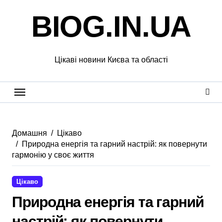
Перейти
BIOG.IN.UA
до
вмісту
Цікаві новини Києва та області
Домашня
Цікаво
Природна енергія та гарний настрій: як повернути
гармонію у своє життя
Цікаво
Природна енергія та гарний
настрій: як повернути