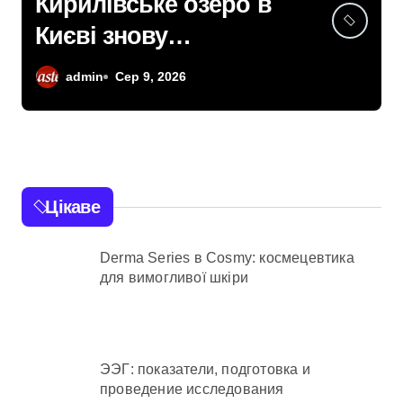
У Київських Теремках
здійснюється вирубка
дерев із
admin
Сер 9, 2026
використанням
спецтехніки,
переданої
британськими
Цікаве
партнерами для ЗСУ
Derma Series в Cosmy: космецевтика
для вимогливої шкіри
ЭЭГ: показатели, подготовка и
проведение исследования