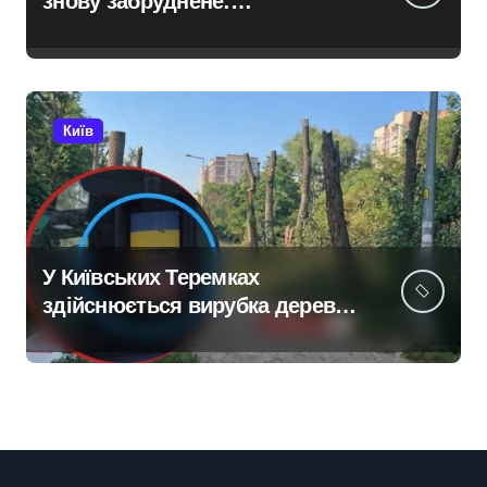
знову забруднене:
нафтопродукти потрапили у
водойму після російської
атаки 8 серпня
Київ
У Київських Теремках
здійснюється вирубка дерев
із використанням спецтехніки,
переданої британськими
партнерами для ЗСУ