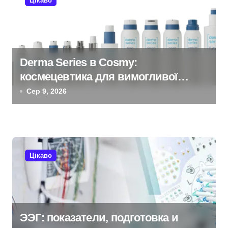
Цікаво
і
я
з
Derma Series в Cosmy:
космецевтика для вимогливої
а
шкіри
Сер 9, 2026
п
и
с
Цікаво
і
в
ЭЭГ: показатели, подготовка и