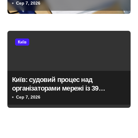
декларування в Києві
Сер 7, 2026
Київ
Київ: судовий процес над
організаторами мережі із 39
нелегальних казино
Сер 7, 2026