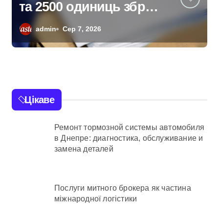
над організаторами
мережі із 39
admin
Сер 7, 2026
нелегальних казино
Цікаве
Ремонт тормозной системы автомобиля
в Днепре: диагностика, обслуживание и
замена деталей
Послуги митного брокера як частина
міжнародної логістики