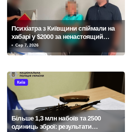
і
я
з
Психіатра з Київщини спіймали на
хабарі у $2000 за ненастоящий
а
діагноз
Сер 7, 2026
п
и
с
Київ
і
в
Більше 1,3 млн набоїв та 2500
одиниць зброї: результати