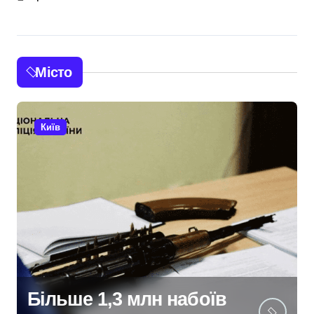
Місто
Київ
Київ: судовий процес