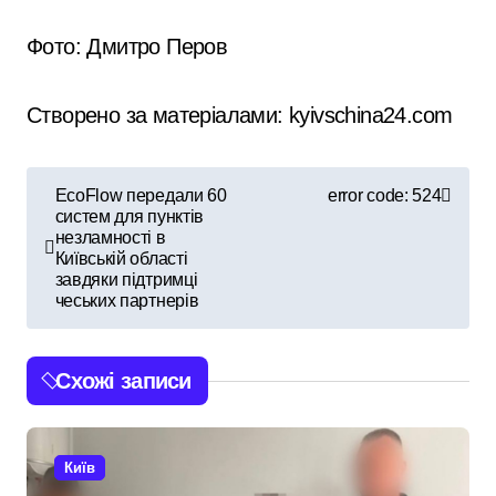
Фото: Дмитро Перов
Створено за матеріалами: kyivschina24.com
Н
EcoFlow передали 60
error code: 524
систем для пунктів
а
незламності в
Київській області
в
завдяки підтримці
чеських партнерів
і
г
Схожі записи
а
ц
Київ