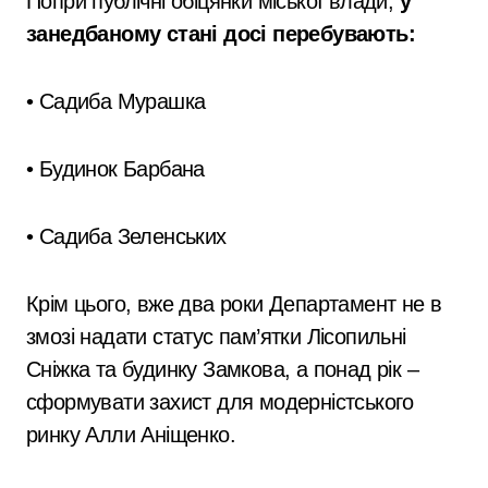
Попри публічні обіцянки міської влади,
у
занедбаному стані досі перебувають:
• Садиба Мурашка
• Будинок Барбана
• Садиба Зеленських
Крім цього, вже два роки Департамент не в
змозі надати статус пам’ятки Лісопильні
Сніжка та будинку Замкова, а понад рік –
сформувати захист для модерністського
ринку Алли Аніщенко.