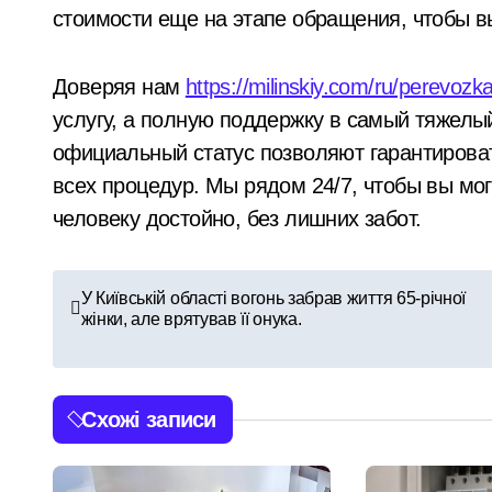
стоимости еще на этапе обращения, чтобы в
Доверяя нам
https://milinskiy.com/ru/perevozk
услугу, а полную поддержку в самый тяжелы
официальный статус позволяют гарантироват
всех процедур. Мы рядом 24/7, чтобы вы мо
человеку достойно, без лишних забот.
Н
У Київській області вогонь забрав життя 65-річної
жінки, але врятував її онука.
а
в
і
Схожі записи
г