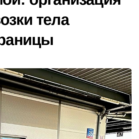
лічильників та проект на індивідуальне опалення: експертн
озки тела
а: пенсіонерка втратила $18 тисяч через фейкового полковн
і звинувачення: 6 квартир у Києві, апартаменти в Буковелі
границы
ратив більше 100 тисяч книг та всі свої запаси
та як вони розвиваються
ний юнак запустив сигнальні ракети у дворі»
ку після удару рф
рн у закупівлі серверів: поліція Києва висунула підозру п
 щодо організатора ботоферми для російського сервісу
и: як керівник київської швидкої віддав бюджетні кошти ш
ь пам’ять жертв російської агресії