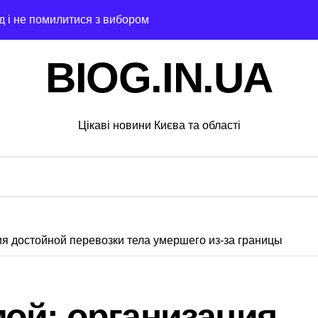
ід і не помилитися з вибором
рожньо-транспортної пригоди в селі Щербаки за участю дво
BIOG.IN.UA
ськових: у Києві оновили центр репродуктивної медицини
 відсутність стратегії»: критика політики безпеки Києва
Цікаві новини Києва та області
ний за $6 000 у справі про «звільнення» від мобілізації
ли у лікарській недбалості після втрати вагітності після опе
через суд анулювання прав власності на фіктивну будівлю 
 дітей Захисників у Києві: умови отримання до 40 тисяч грив
я достойной перевозки тела умершего из-за границы
едчасних пологів: у Києві розкрили незаконну схему сурогат
анили у чехів понад 12 млн грн: організаторів чекає судові 
ой: организация
с. грн компенсацій: фінансова підтримка для постраждалих 