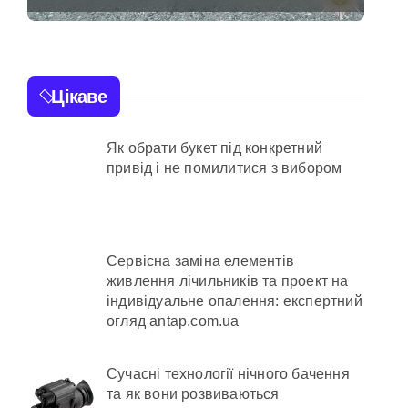
транспортної
пригоди в селі
с спроби прориву до Молдови
Щербаки за участю
Цікаве
двох неповнолітніх
постраждалих
Як обрати букет під конкретний
привід і не помилитися з вибором
нної забудови під оренду
ежено придатного» за $15 тис.
Сервісна заміна елементів
живлення лічильників та проект на
індивідуальне опалення: експертний
огляд antap.com.ua
ьних умовах
Сучасні технології нічного бачення
та як вони розвиваються