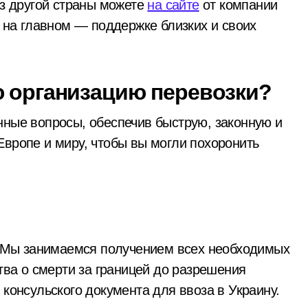
из другой страны можете
на сайте
от компании
я на главном — поддержке близких и своих
 розгорілася велика пожежа: густий дим охопив численні р
через ревнощі до знайомого
ть себе за співробітників СБУ, обдурили двох пенсіонерів н
ю организацию перевозки?
лектротранспорті потрапив в страшну аварію
нные вопросы, обеспечив быструю, законную и
ків, що займаються незаконною вирубкою лісу
Европе и миру, чтобы вы могли похоронить
Мы занимаемся получением всех необходимых
тва о смерти за границей до разрешения
консульского документа для ввоза в Украину.