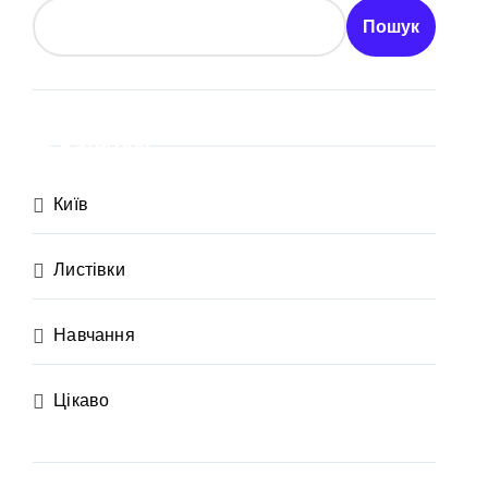
ий огляд antap.com.ua
Пошук
ика СБУ
 та активи на понад 20 млн грн
Категорії
Київ
Листівки
осадовцю Державної служби зайнятості
Навчання
Цікаво
ахраям