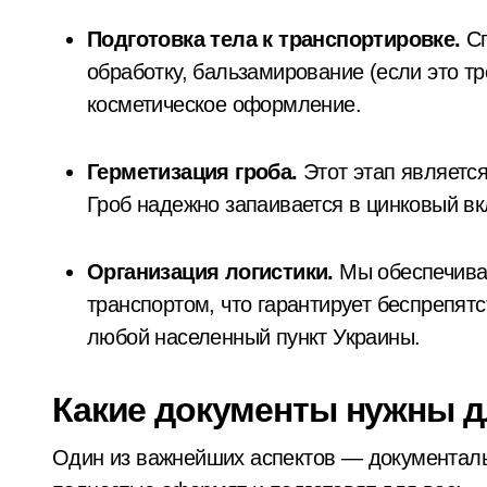
Подготовка тела к транспортировке.
Сп
обработку, бальзамирование (если это 
косметическое оформление.
Герметизация гроба.
Этот этап являетс
Гроб надежно запаивается в цинковый вк
Организация логистики.
Мы обеспечива
транспортом, что гарантирует беспрепят
любой населенный пункт Украины.
Какие документы нужны д
Один из важнейших аспектов — документал