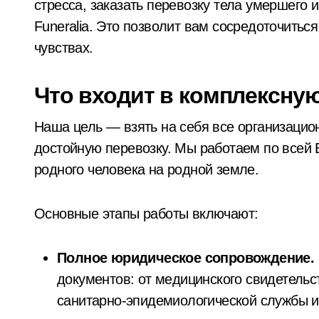
стресса, заказать перевозку тела умершего 
Funeralia. Это позволит вам сосредоточитьс
В Київському Святошинському районі
чувствах.
Київ: жінка підпалила двері сусідки 
«Київ під загрозою: шахраї, що видаю
Что входит в комплексну
На Київщині 12-річний підліток на е
Наша цель — взять на себя все организацио
Під Києвом виявлено групу порушни
достойную перевозку. Мы работаем по всей 
родного человека на родной земле.
Основные этапы работы включают:
Полное юридическое сопровождение.
документов: от медицинского свидетельс
санитарно-эпидемиологической службы и 