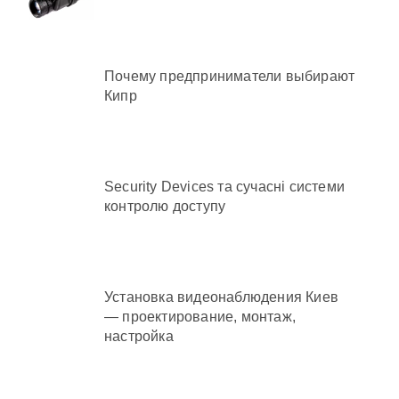
айони міста
Почему предприниматели выбирают
Кипр
а понад 12,5 млн грн»
Security Devices та сучасні системи
контролю доступу
Установка видеонаблюдения Киев
— проектирование, монтаж,
настройка