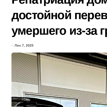
Сервісна заміна елементів живлення 
достойной перев
У Києві затримали 23-річного кур’єр
Підполковнику ПС ЗСУ пред’явили нов
умершего из-за 
Ракетний удар по Києву: BOOKCHEF вт
Сучасні технології нічного бачення 
Лис 7, 2025
«Стрільба заради шоу: у Києві 20-річ
У Києві усунули витік 100 літрів аміа
Виявлено переплату понад 16,5 млн г
У Київському суді прийняли рішення
Прощальний «джекпот» на 83 мільйон
У Київській області 6 серпня вшануют